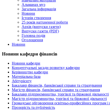
Навчальні матеріали
Альманах муз
Загальна інформація
Новини
Історія створення
25 років натхненної роботи
Архів (випуски газети)
Випуски газети (PDF)
Головна подія
Оголошення
Новини
Новини кафедри фінансів
Новини кафедри
Концептуальні засади розвитку кафедри
Керівництво кафедри
Матеріальна база
Абітурієнту
Бакалавр фінансів, банківської справи та страхування
Магістр фінансів, банківської справи та страхування
Бакалавр підприємництва, торгівлі та біржової діяльності
Магістр підприємництва, торгівлі та біржової діяльності
Громадське обговорення освітньо-професійних програм і 
Прозорість та публічність