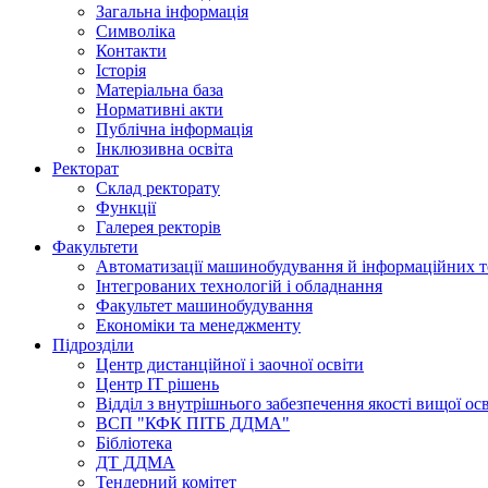
Загальна інформація
Символіка
Контакти
Історія
Матеріальна база
Нормативні акти
Публічна інформація
Інклюзивна освіта
Ректорат
Склад ректорату
Функції
Галерея ректорів
Факультети
Автоматизації машинобудування й інформаційних т
Інтегрованих технологій і обладнання
Факультет машинобудування
Економіки та менеджменту
Підрозділи
Центр дистанційної і заочної освіти
Центр ІТ рішень
Відділ з внутрішнього забезпечення якості вищої ос
ВСП "КФК ПІТБ ДДМА"
Бібліотека
ДТ ДДМА
Тендерний комітет