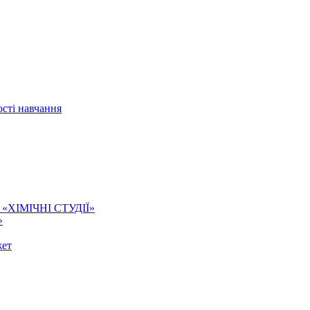
сті навчання
ї. «ХІМІЧНІ СТУДІЇ»
»
жет