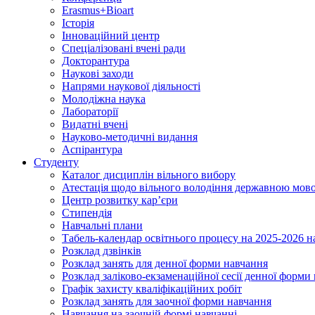
Erasmus+Bioart
Історія
Інноваційний центр
Спеціалізовані вчені ради
Докторантура
Наукові заходи
Напрями наукової діяльності
Молодіжна наука
Лабораторії
Видатні вчені
Науково-методичні видання
Аспірантура
Студенту
Каталог дисциплін вільного вибору
Атестація щодо вільного володіння державною мов
Центр розвитку кар’єри
Стипендія
Навчальні плани
Табель-календар освітнього процесу на 2025-2026 н
Розклад дзвінків
Розклад занять для денної форми навчання
Розклад заліково-екзаменаційної сесії денної форми
Графік захисту кваліфікаційних робіт
Розклад занять для заочної форми навчання
Навчання на заочній формі навчанні