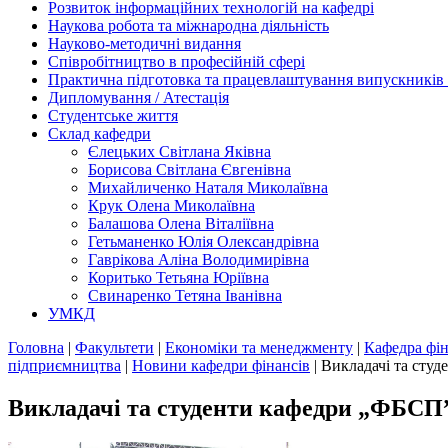
Розвиток інформаційних технологій на кафедрі
Наукова робота та міжнародна діяльність
Науково-методичні видання
Співробітництво в професійній сфері
Практична підготовка та працевлаштування випускників
Дипломування / Атестація
Студентське життя
Склад кафедри
Єлецьких Світлана Яківна
Борисова Світлана Євгенівна
Михайличенко Наталя Миколаївна
Крук Олена Миколаївна
Балашова Олена Віталіївна
Гетьманенко Юлія Олександрівна
Гаврікова Аліна Володимирівна
Коритько Тетьяна Юріївна
Свинаренко Тетяна Іванівна
УМКД
Головна
|
Факультети
|
Економіки та менеджменту
|
Кафедра фін
підприємництва
|
Новини кафедри фінансів
|
Викладачі та студ
Викладачі та студенти кафедри „ФБСП” 