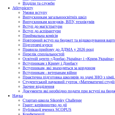
Відділи та служби
Абітурієнту
Умови вступу
Випускникам загальноосвітніх шкіл
Випускникам коледжів, ВПУ, технікумів
Вступ до магістратури
Вступ до аспірантури
Приймальна комісія
Повторний вступ на бюджет та відшкодування варто
Підготовчі курси
Правила прийому до ДДМА у 2026 році
Перелік спеціальностей
Освітній центр «Донбас-Україна» і «Крим-Україна»
Вступникам з Криму і Донбасу
Вступникам, які знаходяться за кордоном
Вступникам - ветеранам війни
Практична підготовка школярів до здачі ЗНО з хімі
Студентський науковий гурток «Математичні студії
Заочне відділення
Документи які необхідно подати при вступі на бюд
Наука
Стартап-школа Sikorsky Challenge
Грант: керівництво до дії
Публікації вчених SCOPUS
Конференції