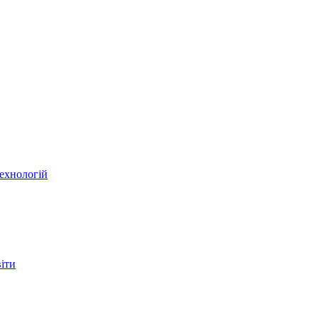
ехнологій
віти