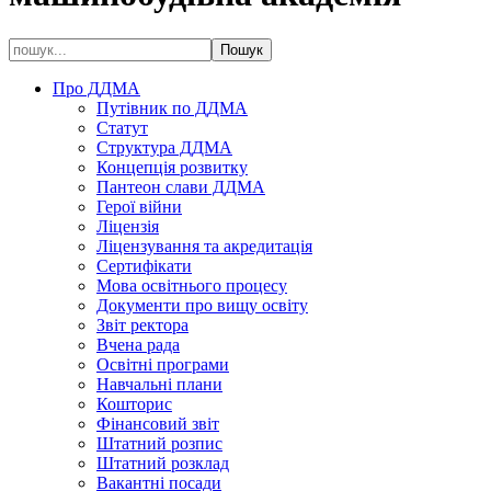
Про ДДМА
Путівник по ДДМА
Статут
Структура ДДМА
Концепція розвитку
Пантеон слави ДДМА
Герої війни
Ліцензія
Ліцензування та акредитація
Сертифікати
Мова освітнього процесу
Документи про вищу освіту
Звіт ректора
Вчена рада
Освітні програми
Навчальні плани
Кошторис
Фінансовий звіт
Штатний розпис
Штатний розклад
Вакантні посади