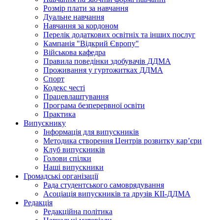
Розмір плати за навчання
Дуальне навчання
Навчання за кордоном
Перелік додаткових освітніх та інших послуг
Кампанія "Відкрий Європу"
Військова кафедра
Правила поведінки здобувачів ДДМА
Проживання у гуртожитках ДДМА
Спорт
Кодекс честі
Працевлаштування
Програма безперервної освіти
Практика
Випускнику
Інформація для випускників
Методика створення Центрів розвитку кар’єри
Клуб випускників
Голови спілки
Наші випускники
Громадські організації
Рада студентського самоврядування
Асоціація випускників та друзів КІІ-ДДМА
Редакція
Редакційна політика