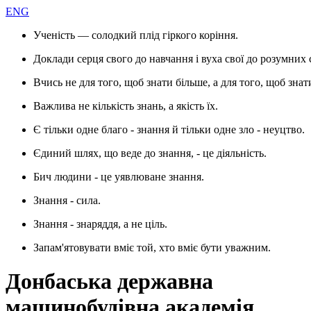
ENG
Ученість — солодкий плід гіркого коріння.
Доклади серця свого до навчання і вуха свої до розумних 
Вчись не для того, щоб знати більше, а для того, щоб знат
Важлива не кількість знань, а якість їх.
Є тільки одне благо - знання й тільки одне зло - неуцтво.
Єдиний шлях, що веде до знання, - це діяльність.
Бич людини - це уявлюване знання.
Знання - сила.
Знання - знаряддя, а не ціль.
Запам'ятовувати вміє той, хто вміє бути уважним.
Донбаська державна
машинобудівна академія