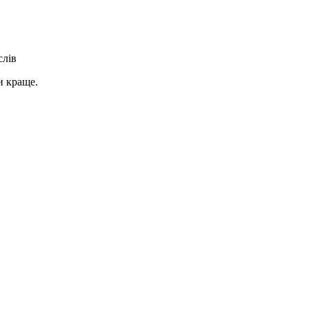
слів
и краще.