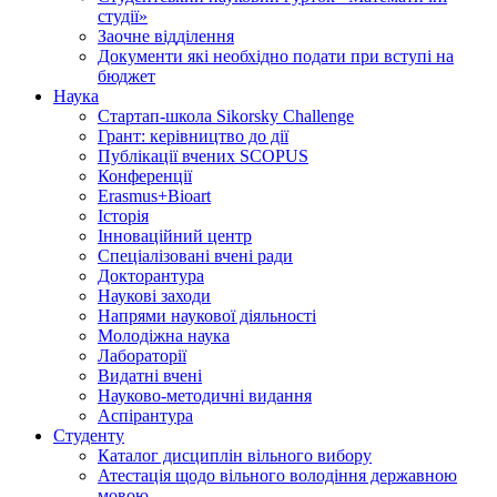
студії»
Заочне відділення
Документи які необхідно подати при вступі на
бюджет
Наука
Стартап-школа Sikorsky Challenge
Грант: керівництво до дії
Публікації вчених SCOPUS
Конференції
Erasmus+Bioart
Історія
Інноваційний центр
Спеціалізовані вчені ради
Докторантура
Наукові заходи
Напрями наукової діяльності
Молодіжна наука
Лабораторії
Видатні вчені
Науково-методичні видання
Аспірантура
Студенту
Каталог дисциплін вільного вибору
Атестація щодо вільного володіння державною
мовою