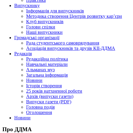
Практика
Випускнику
Інформація для випускників
Методика створення Центрів розвитку кар’єри
Клуб випускників
Голови спілки
Наші випускники
Громадські організації
Рада студентського самоврядування
Асоціація випускників та друзів КІІ-ДДМА
Редакція
Редакційна політика
Навчальні матеріали
Альманах муз
Загальна інформація
Новини
Історія створення
25 років натхненної роботи
Архів (випуски газети)
Випуски газети (PDF)
Головна подія
Оголошення
Новини
Про ДДМА