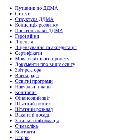
Путівник по ДДМА
Статут
Структура ДДМА
Концепція розвитку
Пантеон слави ДДМА
Герої війни
Ліцензія
Ліцензування та акредитація
Сертифікати
Мова освітнього процесу
Документи про вищу освіту
Звіт ректора
Вчена рада
Освітні програми
Навчальні плани
Кошторис
Фінансовий звіт
Штатний розпис
Штатний розклад
Вакантні посади
Загальна інформація
Символіка
Контакти
Історія