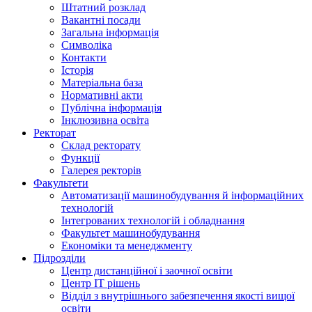
Штатний розклад
Вакантні посади
Загальна інформація
Символіка
Контакти
Історія
Матеріальна база
Нормативні акти
Публічна інформація
Інклюзивна освіта
Ректорат
Склад ректорату
Функції
Галерея ректорів
Факультети
Автоматизації машинобудування й інформаційних
технологій
Інтегрованих технологій і обладнання
Факультет машинобудування
Економіки та менеджменту
Підрозділи
Центр дистанційної і заочної освіти
Центр ІТ рішень
Відділ з внутрішнього забезпечення якості вищої
освіти