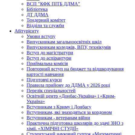
ВСП "КФК ПІТБ ДДМА"
Бібліотека
ДТ ДДМА
Тендерний комітет
Відділи та служби
Абітурієнту
Умови вступу
Випускникам загальноосвітніх шкіл
Випускникам коледжів, ВПУ, технікумів
Вступ до магістратури
Вступ до аспірантури
Приймальна комісія
Повторний вступ на бюджет та відшкодування
вартості навчання
Підготовчі курси
Правила прийому до ДДМА у 2026 році
Перелік спеціальностей
Освітній центр «Донбас-Україна» і «Крим-
Україна»
Вступникам з Криму і Донбасу
Вступникам, які знаходяться за кордоном
Вступникам - ветеранам війни
Практична підготовка школярів до здачі ЗНО з
хімії. «ХІМІЧНІ СТУДІЇ»
Студентський науковий гурток «Математичні