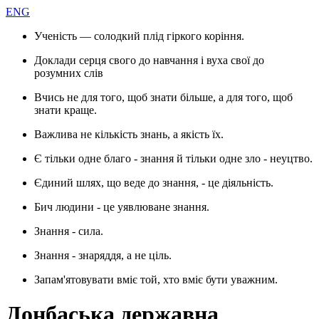
ENG
Ученість — солодкий плід гіркого коріння.
Доклади серця свого до навчання і вуха свої до
розумних слів
Вчись не для того, щоб знати більше, а для того, щоб
знати краще.
Важлива не кількість знань, а якість їх.
Є тільки одне благо - знання й тільки одне зло - неуцтво.
Єдиний шлях, що веде до знання, - це діяльність.
Бич людини - це уявлюване знання.
Знання - сила.
Знання - знаряддя, а не ціль.
Запам'ятовувати вміє той, хто вміє бути уважним.
Донбаська державна