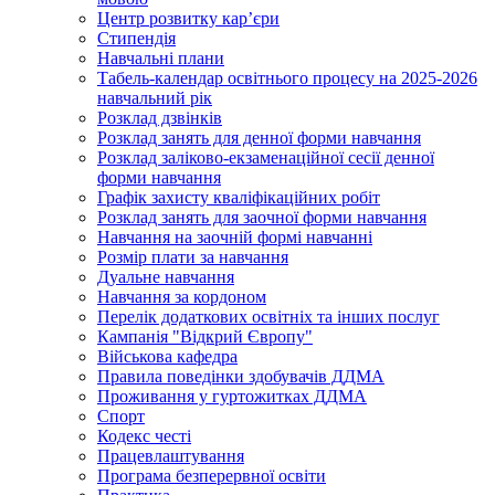
Центр розвитку кар’єри
Стипендія
Навчальні плани
Табель-календар освітнього процесу на 2025-2026
навчальний рік
Розклад дзвінків
Розклад занять для денної форми навчання
Розклад заліково-екзаменаційної сесії денної
форми навчання
Графік захисту кваліфікаційних робіт
Розклад занять для заочної форми навчання
Навчання на заочній формі навчанні
Розмір плати за навчання
Дуальне навчання
Навчання за кордоном
Перелік додаткових освітніх та інших послуг
Кампанія "Відкрий Європу"
Військова кафедра
Правила поведінки здобувачів ДДМА
Проживання у гуртожитках ДДМА
Спорт
Кодекс честі
Працевлаштування
Програма безперервної освіти