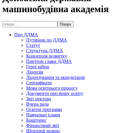
машинобудівна академія
Про ДДМА
Путівник по ДДМА
Статут
Структура ДДМА
Концепція розвитку
Пантеон слави ДДМА
Герої війни
Ліцензія
Ліцензування та акредитація
Сертифікати
Мова освітнього процесу
Документи про вищу освіту
Звіт ректора
Вчена рада
Освітні програми
Навчальні плани
Кошторис
Фінансовий звіт
Штатний розпис