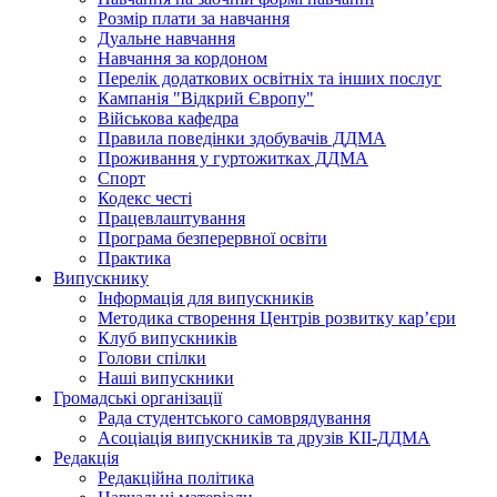
Розмір плати за навчання
Дуальне навчання
Навчання за кордоном
Перелік додаткових освітніх та інших послуг
Кампанія "Відкрий Європу"
Військова кафедра
Правила поведінки здобувачів ДДМА
Проживання у гуртожитках ДДМА
Спорт
Кодекс честі
Працевлаштування
Програма безперервної освіти
Практика
Випускнику
Інформація для випускників
Методика створення Центрів розвитку кар’єри
Клуб випускників
Голови спілки
Наші випускники
Громадські організації
Рада студентського самоврядування
Асоціація випускників та друзів КІІ-ДДМА
Редакція
Редакційна політика