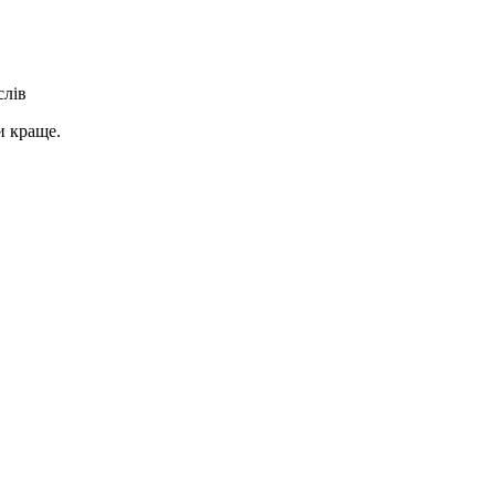
слів
и краще.