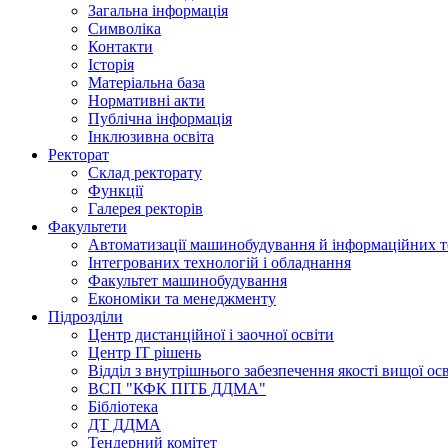
Загальна інформація
Символіка
Контакти
Історія
Матеріальна база
Нормативні акти
Публічна інформація
Інклюзивна освіта
Ректорат
Склад ректорату
Функції
Галерея ректорів
Факультети
Автоматизації машинобудування й інформаційних т
Інтегрованих технологій і обладнання
Факультет машинобудування
Економіки та менеджменту
Підрозділи
Центр дистанційної і заочної освіти
Центр ІТ рішень
Відділ з внутрішнього забезпечення якості вищої ос
ВСП "КФК ПІТБ ДДМА"
Бібліотека
ДТ ДДМА
Тендерний комітет