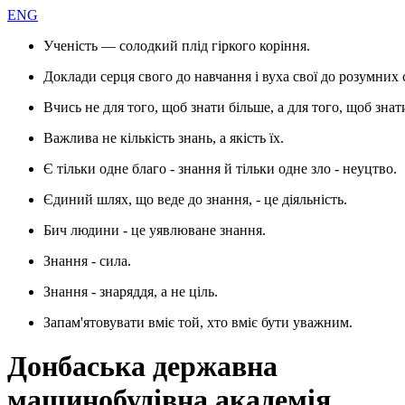
ENG
Ученість — солодкий плід гіркого коріння.
Доклади серця свого до навчання і вуха свої до розумних 
Вчись не для того, щоб знати більше, а для того, щоб знат
Важлива не кількість знань, а якість їх.
Є тільки одне благо - знання й тільки одне зло - неуцтво.
Єдиний шлях, що веде до знання, - це діяльність.
Бич людини - це уявлюване знання.
Знання - сила.
Знання - знаряддя, а не ціль.
Запам'ятовувати вміє той, хто вміє бути уважним.
Донбаська державна
машинобудівна академія