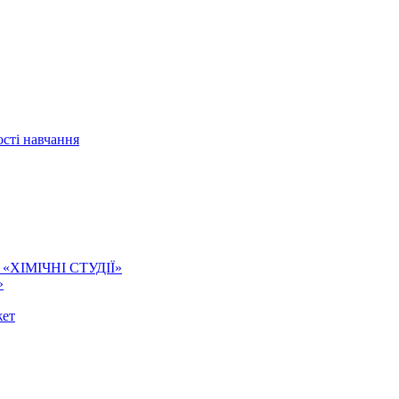
сті навчання
ї. «ХІМІЧНІ СТУДІЇ»
»
жет