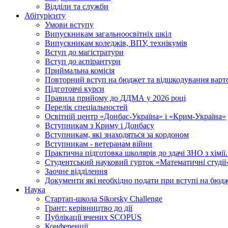
Відділи та служби
Абітурієнту
Умови вступу
Випускникам загальноосвітніх шкіл
Випускникам коледжів, ВПУ, технікумів
Вступ до магістратури
Вступ до аспірантури
Приймальна комісія
Повторний вступ на бюджет та відшкодування варто
Підготовчі курси
Правила прийому до ДДМА у 2026 році
Перелік спеціальностей
Освітній центр «Донбас-Україна» і «Крим-Україна»
Вступникам з Криму і Донбасу
Вступникам, які знаходяться за кордоном
Вступникам - ветеранам війни
Практична підготовка школярів до здачі ЗНО з хімі
Студентський науковий гурток «Математичні студії
Заочне відділення
Документи які необхідно подати при вступі на бюд
Наука
Стартап-школа Sikorsky Challenge
Грант: керівництво до дії
Публікації вчених SCOPUS
Конференції