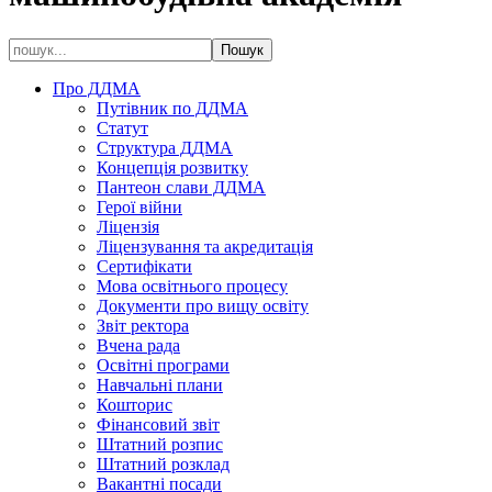
Про ДДМА
Путівник по ДДМА
Статут
Структура ДДМА
Концепція розвитку
Пантеон слави ДДМА
Герої війни
Ліцензія
Ліцензування та акредитація
Сертифікати
Мова освітнього процесу
Документи про вищу освіту
Звіт ректора
Вчена рада
Освітні програми
Навчальні плани
Кошторис
Фінансовий звіт
Штатний розпис
Штатний розклад
Вакантні посади