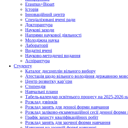
Erasmus+Bioart
Історія
Інноваційний центр
Спеціалізовані вчені ради
Докторантура
Наукові заходи
Напрями наукової діяльності
Молодіжна наука
Лабораторії
Видатні вчені
Науково-методичні видання
Аспірантура
Студенту
Каталог дисциплін вільного вибору
Атестація щодо вільного володіння державною мов
Центр розвитку кар’єри
Стипендія
Навчальні плани
Табель-календар освітнього процесу на 2025-2026 н
Розклад дзвінків
Розклад занять для денної форми навчання
Розклад заліково-екзаменаційної сесії денної форми
Графік захисту кваліфікаційних робіт
Розклад занять для заочної форми навчання
Навчання на заочній формі навчанні