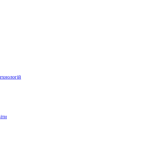
ехнологій
віти