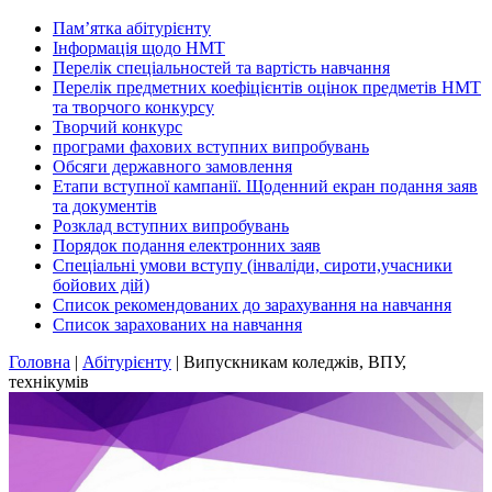
Пам’ятка абітурієнту
Інформація щодо НМТ
Перелік спеціальностей та вартість навчання
Перелік предметних коефіцієнтів оцінок предметів НМТ
та творчого конкурсу
Творчий конкурс
програми фахових вступних випробувань
Обсяги державного замовлення
Етапи вступної кампанії. Щоденний екран подання заяв
та документів
Розклад вступних випробувань
Порядок подання електронних заяв
Спеціальні умови вступу (інваліди, сироти,учасники
бойових дій)
Список рекомендованих до зарахування на навчання
Список зарахованих на навчання
Головна
|
Абітурієнту
|
Випускникам коледжів, ВПУ,
технікумів