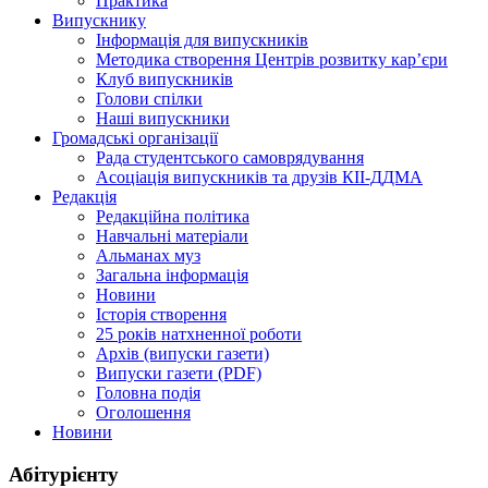
Практика
Випускнику
Інформація для випускників
Методика створення Центрів розвитку кар’єри
Клуб випускників
Голови спілки
Наші випускники
Громадські організації
Рада студентського самоврядування
Асоціація випускників та друзів КІІ-ДДМА
Редакція
Редакційна політика
Навчальні матеріали
Альманах муз
Загальна інформація
Новини
Історія створення
25 років натхненної роботи
Архів (випуски газети)
Випуски газети (PDF)
Головна подія
Оголошення
Новини
Абітурієнту