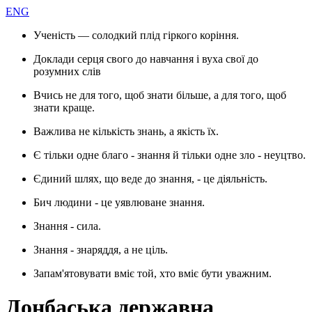
ENG
Ученість — солодкий плід гіркого коріння.
Доклади серця свого до навчання і вуха свої до
розумних слів
Вчись не для того, щоб знати більше, а для того, щоб
знати краще.
Важлива не кількість знань, а якість їх.
Є тільки одне благо - знання й тільки одне зло - неуцтво.
Єдиний шлях, що веде до знання, - це діяльність.
Бич людини - це уявлюване знання.
Знання - сила.
Знання - знаряддя, а не ціль.
Запам'ятовувати вміє той, хто вміє бути уважним.
Донбаська державна