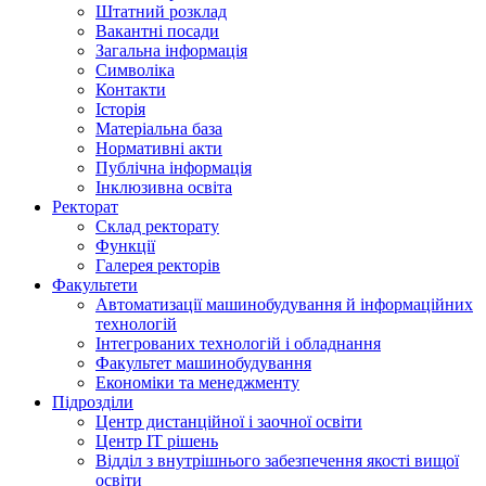
Штатний розклад
Вакантні посади
Загальна інформація
Символіка
Контакти
Історія
Матеріальна база
Нормативні акти
Публічна інформація
Інклюзивна освіта
Ректорат
Склад ректорату
Функції
Галерея ректорів
Факультети
Автоматизації машинобудування й інформаційних
технологій
Інтегрованих технологій і обладнання
Факультет машинобудування
Економіки та менеджменту
Підрозділи
Центр дистанційної і заочної освіти
Центр ІТ рішень
Відділ з внутрішнього забезпечення якості вищої
освіти