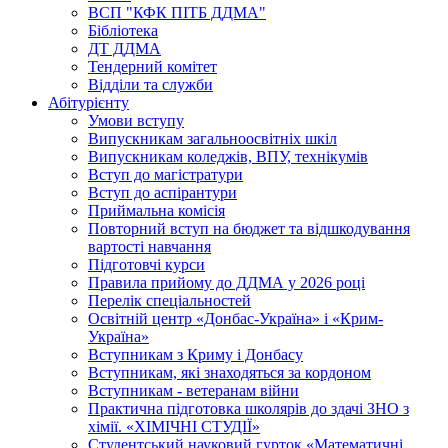
ВСП "КФК ПІТБ ДДМА"
Бібліотека
ДТ ДДМА
Тендерний комітет
Відділи та служби
Абітурієнту
Умови вступу
Випускникам загальноосвітніх шкіл
Випускникам коледжів, ВПУ, технікумів
Вступ до магістратури
Вступ до аспірантури
Приймальна комісія
Повторний вступ на бюджет та відшкодування
вартості навчання
Підготовчі курси
Правила прийому до ДДМА у 2026 році
Перелік спеціальностей
Освітній центр «Донбас-Україна» і «Крим-
Україна»
Вступникам з Криму і Донбасу
Вступникам, які знаходяться за кордоном
Вступникам - ветеранам війни
Практична підготовка школярів до здачі ЗНО з
хімії. «ХІМІЧНІ СТУДІЇ»
Студентський науковий гурток «Математичні