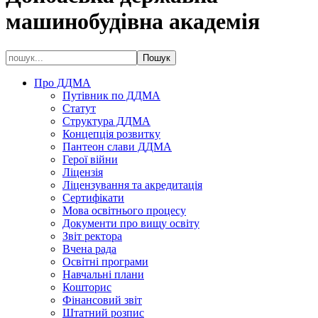
машинобудівна академія
Про ДДМА
Путівник по ДДМА
Статут
Структура ДДМА
Концепція розвитку
Пантеон слави ДДМА
Герої війни
Ліцензія
Ліцензування та акредитація
Сертифікати
Мова освітнього процесу
Документи про вищу освіту
Звіт ректора
Вчена рада
Освітні програми
Навчальні плани
Кошторис
Фінансовий звіт
Штатний розпис