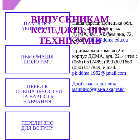
ВИПУСКНИКАМ
Наша адреса: Донецька обл.,
ПАМ’ЯТКА
КОЛЕДЖІВ, ВПУ,
АБІТУРІЄНТУ
84313, м. Краматорськ,
ДДМА, вул. Академічна, 72,
ТЕХНІКУМІВ
е-mail:
ddma@ddma.edu.ua
Приймальна комісія (2-й
корпус ДДМА, ауд. 2214) тел.:
ІНФОРМАЦІЯ
ЩОДО НМТ
(066) 0517489, (099)3071669,
(050)3477849, e-mail:
pk.ddma.1952@gmail.com
Донбаська державна
ПЕРЕЛІК
машинобудівна академія
СПЕЦІАЛЬНОСТЕЙ
ТА ВАРТІСТЬ
НАВЧАННЯ
ПЕРЕЛІК ЗНО
ДЛЯ ВСТУПУ