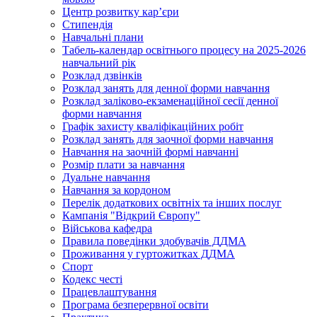
Центр розвитку кар’єри
Стипендія
Навчальні плани
Табель-календар освітнього процесу на 2025-2026
навчальний рік
Розклад дзвінків
Розклад занять для денної форми навчання
Розклад заліково-екзаменаційної сесії денної
форми навчання
Графік захисту кваліфікаційних робіт
Розклад занять для заочної форми навчання
Навчання на заочній формі навчанні
Розмір плати за навчання
Дуальне навчання
Навчання за кордоном
Перелік додаткових освітніх та інших послуг
Кампанія "Відкрий Європу"
Військова кафедра
Правила поведінки здобувачів ДДМА
Проживання у гуртожитках ДДМА
Спорт
Кодекс честі
Працевлаштування
Програма безперервної освіти