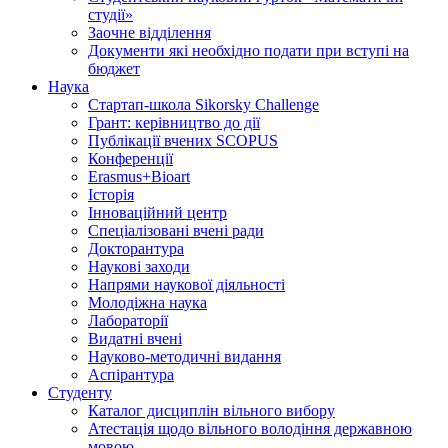
студії»
Заочне відділення
Документи які необхідно подати при вступі на
бюджет
Наука
Стартап-школа Sikorsky Challenge
Грант: керівництво до дії
Публікації вчених SCOPUS
Конференції
Erasmus+Bioart
Історія
Інноваційний центр
Спеціалізовані вчені ради
Докторантура
Наукові заходи
Напрями наукової діяльності
Молодіжна наука
Лабораторії
Видатні вчені
Науково-методичні видання
Аспірантура
Студенту
Каталог дисциплін вільного вибору
Атестація щодо вільного володіння державною
мовою