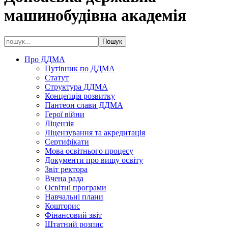
машинобудівна академія
Про ДДМА
Путівник по ДДМА
Статут
Структура ДДМА
Концепція розвитку
Пантеон слави ДДМА
Герої війни
Ліцензія
Ліцензування та акредитація
Сертифікати
Мова освітнього процесу
Документи про вищу освіту
Звіт ректора
Вчена рада
Освітні програми
Навчальні плани
Кошторис
Фінансовий звіт
Штатний розпис