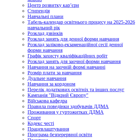
Центр розвитку кар’єри
Стипендія
Навчальні плани
Табель-календар освітнього процесу на 2025-2026
навчальний рік
Розклад дзвінків
Розклад занять для денної форми навчання
Розклад заліково-екзаменаційної сесії денної
форми навчання
Графік захисту кваліфікаційних робіт
Розклад занять для заочної форми навчання
Навчання на заочній формі навчанні
Розмір плати за навчання
Дуальне навчання
Навчання за кордоном
Перелік додаткових освітніх та інших послуг
Кампанія "Відкрий Європу"
Військова кафедра
Правила поведінки здобувачів ДДМА
Проживання у гуртожитках ДДМА
Спорт
Кодекс честі
Працевлаштування
Програма безперервної освіти