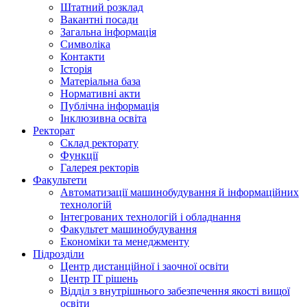
Штатний розклад
Вакантні посади
Загальна інформація
Символіка
Контакти
Історія
Матеріальна база
Нормативні акти
Публічна інформація
Інклюзивна освіта
Ректорат
Склад ректорату
Функції
Галерея ректорів
Факультети
Автоматизації машинобудування й інформаційних
технологій
Інтегрованих технологій і обладнання
Факультет машинобудування
Економіки та менеджменту
Підрозділи
Центр дистанційної і заочної освіти
Центр ІТ рішень
Відділ з внутрішнього забезпечення якості вищої
освіти