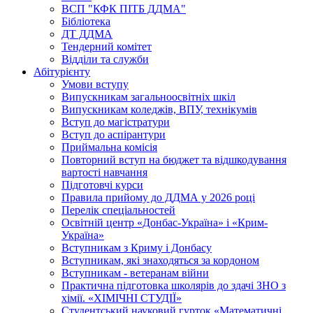
ВСП "КФК ПІТБ ДДМА"
Бібліотека
ДТ ДДМА
Тендерний комітет
Відділи та служби
Абітурієнту
Умови вступу
Випускникам загальноосвітніх шкіл
Випускникам коледжів, ВПУ, технікумів
Вступ до магістратури
Вступ до аспірантури
Приймальна комісія
Повторний вступ на бюджет та відшкодування
вартості навчання
Підготовчі курси
Правила прийому до ДДМА у 2026 році
Перелік спеціальностей
Освітній центр «Донбас-Україна» і «Крим-
Україна»
Вступникам з Криму і Донбасу
Вступникам, які знаходяться за кордоном
Вступникам - ветеранам війни
Практична підготовка школярів до здачі ЗНО з
хімії. «ХІМІЧНІ СТУДІЇ»
Студентський науковий гурток «Математичні