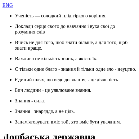
ENG
Ученість — солодкий плід гіркого коріння.
Доклади серця свого до навчання і вуха свої до
розумних слів
Вчись не для того, щоб знати більше, а для того, щоб
знати краще.
Важлива не кількість знань, а якість їх.
Є тільки одне благо - знання й тільки одне зло - неуцтво.
Єдиний шлях, що веде до знання, - це діяльність.
Бич людини - це уявлюване знання.
Знання - сила.
Знання - знаряддя, а не ціль.
Запам'ятовувати вміє той, хто вміє бути уважним.
Донбаська державна