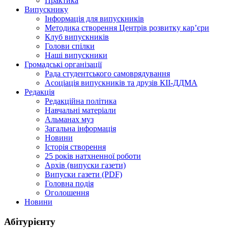
Практика
Випускнику
Інформація для випускників
Методика створення Центрів розвитку кар’єри
Клуб випускників
Голови спілки
Наші випускники
Громадські організації
Рада студентського самоврядування
Асоціація випускників та друзів КІІ-ДДМА
Редакція
Редакційна політика
Навчальні матеріали
Альманах муз
Загальна інформація
Новини
Історія створення
25 років натхненної роботи
Архів (випуски газети)
Випуски газети (PDF)
Головна подія
Оголошення
Новини
Абітурієнту