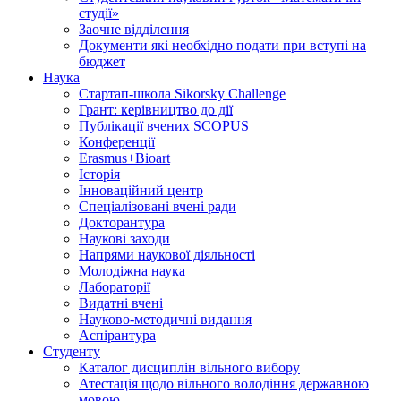
студії»
Заочне відділення
Документи які необхідно подати при вступі на
бюджет
Наука
Стартап-школа Sikorsky Challenge
Грант: керівництво до дії
Публікації вчених SCOPUS
Конференції
Erasmus+Bioart
Історія
Інноваційний центр
Спеціалізовані вчені ради
Докторантура
Наукові заходи
Напрями наукової діяльності
Молодіжна наука
Лабораторії
Видатні вчені
Науково-методичні видання
Аспірантура
Студенту
Каталог дисциплін вільного вибору
Атестація щодо вільного володіння державною
мовою