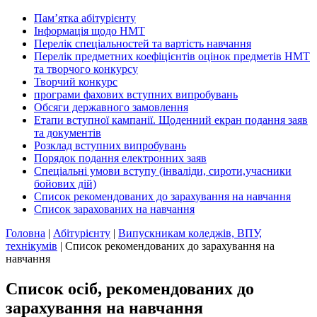
Пам’ятка абітурієнту
Інформація щодо НМТ
Перелік спеціальностей та вартість навчання
Перелік предметних коефіцієнтів оцінок предметів НМТ
та творчого конкурсу
Творчий конкурс
програми фахових вступних випробувань
Обсяги державного замовлення
Етапи вступної кампанії. Щоденний екран подання заяв
та документів
Розклад вступних випробувань
Порядок подання електронних заяв
Спеціальні умови вступу (інваліди, сироти,учасники
бойових дій)
Список рекомендованих до зарахування на навчання
Список зарахованих на навчання
Головна
|
Абітурієнту
|
Випускникам коледжів, ВПУ,
технікумів
|
Список рекомендованих до зарахування на
навчання
Список осіб, рекомендованих до
зарахування на навчання