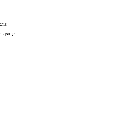
слів
и краще.