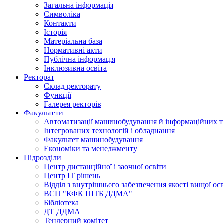
Загальна інформація
Символіка
Контакти
Історія
Матеріальна база
Нормативні акти
Публічна інформація
Інклюзивна освіта
Ректорат
Склад ректорату
Функції
Галерея ректорів
Факультети
Автоматизації машинобудування й інформаційних т
Інтегрованих технологій і обладнання
Факультет машинобудування
Економіки та менеджменту
Підрозділи
Центр дистанційної і заочної освіти
Центр ІТ рішень
Відділ з внутрішнього забезпечення якості вищої ос
ВСП "КФК ПІТБ ДДМА"
Бібліотека
ДТ ДДМА
Тендерний комітет