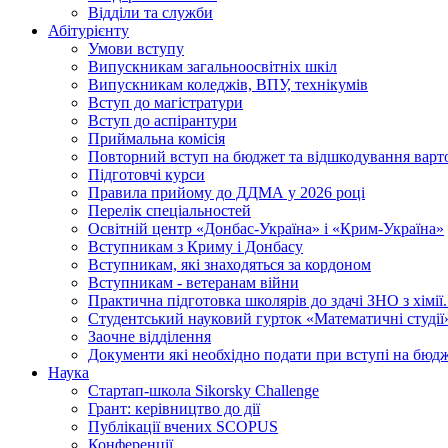
Відділи та служби
Абітурієнту
Умови вступу
Випускникам загальноосвітніх шкіл
Випускникам коледжів, ВПУ, технікумів
Вступ до магістратури
Вступ до аспірантури
Приймальна комісія
Повторний вступ на бюджет та відшкодування варто
Підготовчі курси
Правила прийому до ДДМА у 2026 році
Перелік спеціальностей
Освітній центр «Донбас-Україна» і «Крим-Україна»
Вступникам з Криму і Донбасу
Вступникам, які знаходяться за кордоном
Вступникам - ветеранам війни
Практична підготовка школярів до здачі ЗНО з хімі
Студентський науковий гурток «Математичні студії
Заочне відділення
Документи які необхідно подати при вступі на бюд
Наука
Стартап-школа Sikorsky Challenge
Грант: керівництво до дії
Публікації вчених SCOPUS
Конференції