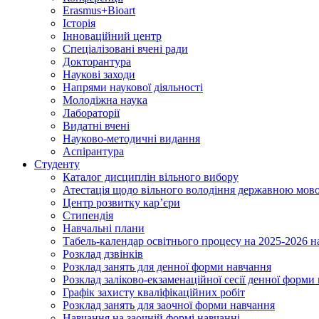
Erasmus+Bioart
Історія
Інноваційний центр
Спеціалізовані вчені ради
Докторантура
Наукові заходи
Напрями наукової діяльності
Молодіжна наука
Лабораторії
Видатні вчені
Науково-методичні видання
Аспірантура
Студенту
Каталог дисциплін вільного вибору
Атестація щодо вільного володіння державною мов
Центр розвитку кар’єри
Стипендія
Навчальні плани
Табель-календар освітнього процесу на 2025-2026 н
Розклад дзвінків
Розклад занять для денної форми навчання
Розклад заліково-екзаменаційної сесії денної форми
Графік захисту кваліфікаційних робіт
Розклад занять для заочної форми навчання
Навчання на заочній формі навчанні