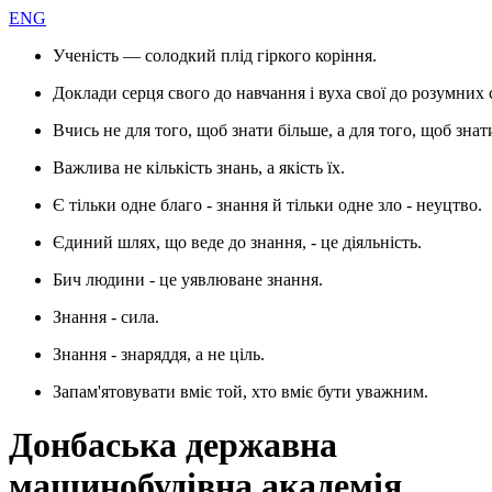
ENG
Ученість — солодкий плід гіркого коріння.
Доклади серця свого до навчання і вуха свої до розумних 
Вчись не для того, щоб знати більше, а для того, щоб знат
Важлива не кількість знань, а якість їх.
Є тільки одне благо - знання й тільки одне зло - неуцтво.
Єдиний шлях, що веде до знання, - це діяльність.
Бич людини - це уявлюване знання.
Знання - сила.
Знання - знаряддя, а не ціль.
Запам'ятовувати вміє той, хто вміє бути уважним.
Донбаська державна
машинобудівна академія