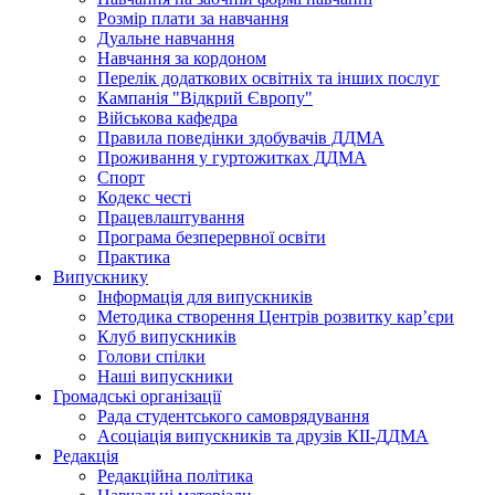
Розмір плати за навчання
Дуальне навчання
Навчання за кордоном
Перелік додаткових освітніх та інших послуг
Кампанія "Відкрий Європу"
Військова кафедра
Правила поведінки здобувачів ДДМА
Проживання у гуртожитках ДДМА
Спорт
Кодекс честі
Працевлаштування
Програма безперервної освіти
Практика
Випускнику
Інформація для випускників
Методика створення Центрів розвитку кар’єри
Клуб випускників
Голови спілки
Наші випускники
Громадські організації
Рада студентського самоврядування
Асоціація випускників та друзів КІІ-ДДМА
Редакція
Редакційна політика