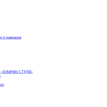
сті навчання
ї. «ХІМІЧНІ СТУДІЇ»
»
жет