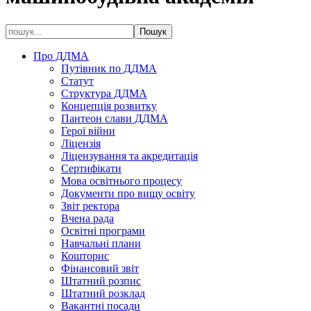
Про ДДМА
Путівник по ДДМА
Статут
Структура ДДМА
Концепція розвитку
Пантеон слави ДДМА
Герої війни
Ліцензія
Ліцензування та акредитація
Сертифікати
Мова освітнього процесу
Документи про вищу освіту
Звіт ректора
Вчена рада
Освітні програми
Навчальні плани
Кошторис
Фінансовий звіт
Штатний розпис
Штатний розклад
Вакантні посади