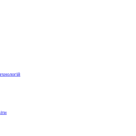
ехнологій
віти