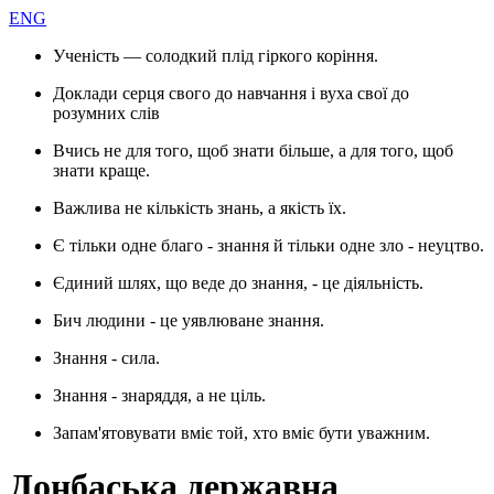
ENG
Ученість — солодкий плід гіркого коріння.
Доклади серця свого до навчання і вуха свої до
розумних слів
Вчись не для того, щоб знати більше, а для того, щоб
знати краще.
Важлива не кількість знань, а якість їх.
Є тільки одне благо - знання й тільки одне зло - неуцтво.
Єдиний шлях, що веде до знання, - це діяльність.
Бич людини - це уявлюване знання.
Знання - сила.
Знання - знаряддя, а не ціль.
Запам'ятовувати вміє той, хто вміє бути уважним.
Донбаська державна