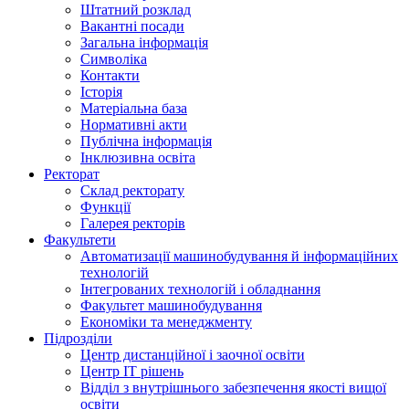
Штатний розклад
Вакантні посади
Загальна інформація
Символіка
Контакти
Історія
Матеріальна база
Нормативні акти
Публічна інформація
Інклюзивна освіта
Ректорат
Склад ректорату
Функції
Галерея ректорів
Факультети
Автоматизації машинобудування й інформаційних
технологій
Інтегрованих технологій і обладнання
Факультет машинобудування
Економіки та менеджменту
Підрозділи
Центр дистанційної і заочної освіти
Центр ІТ рішень
Відділ з внутрішнього забезпечення якості вищої
освіти