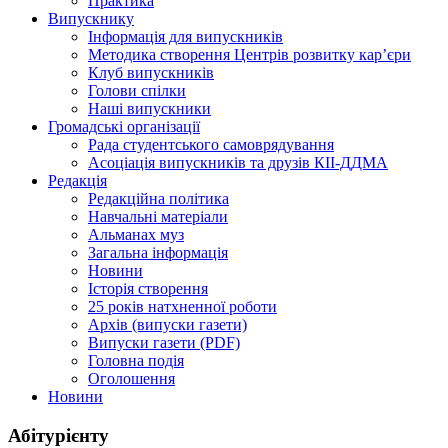
Практика
Випускнику
Інформація для випускників
Методика створення Центрів розвитку кар’єри
Клуб випускників
Голови спілки
Наші випускники
Громадські організації
Рада студентського самоврядування
Асоціація випускників та друзів КІІ-ДДМА
Редакція
Редакційна політика
Навчальні матеріали
Альманах муз
Загальна інформація
Новини
Історія створення
25 років натхненної роботи
Архів (випуски газети)
Випуски газети (PDF)
Головна подія
Оголошення
Новини
Абітурієнту