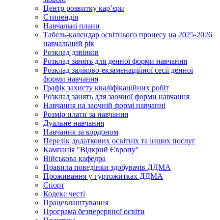
Центр розвитку кар’єри
Стипендія
Навчальні плани
Табель-календар освітнього процесу на 2025-2026
навчальний рік
Розклад дзвінків
Розклад занять для денної форми навчання
Розклад заліково-екзаменаційної сесії денної
форми навчання
Графік захисту кваліфікаційних робіт
Розклад занять для заочної форми навчання
Навчання на заочній формі навчанні
Розмір плати за навчання
Дуальне навчання
Навчання за кордоном
Перелік додаткових освітніх та інших послуг
Кампанія "Відкрий Європу"
Військова кафедра
Правила поведінки здобувачів ДДМА
Проживання у гуртожитках ДДМА
Спорт
Кодекс честі
Працевлаштування
Програма безперервної освіти