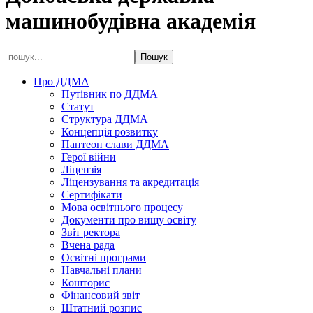
машинобудівна академія
Про ДДМА
Путівник по ДДМА
Статут
Структура ДДМА
Концепція розвитку
Пантеон слави ДДМА
Герої війни
Ліцензія
Ліцензування та акредитація
Сертифікати
Мова освітнього процесу
Документи про вищу освіту
Звіт ректора
Вчена рада
Освітні програми
Навчальні плани
Кошторис
Фінансовий звіт
Штатний розпис