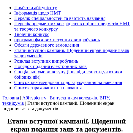
Пам’ятка абітурієнту
Інформація щодо НМТ
Перелік спеціальностей та вартість навчання
Перелік предметних коефіцієнтів оцінок предметів НМТ
та творчого конкурсу
Творчий конкурс
програми фахових вступних випробувань
Обсяги державного замовлення
Етапи вступної кампанії. Щоденний екран подання заяв
та документів
Розклад вступних випробувань
Порядок подання електронних заяв
Спеціальні умови вступу (інваліди, сироти,учасники
бойових дій)
Список рекомендованих до зарахування на навчання
Список зарахованих на навчання
Головна
|
Абітурієнту
|
Випускникам коледжів, ВПУ,
технікумів
|
Етапи вступної кампанії. Щоденний екран
подання заяв та документів
Етапи вступної кампанії. Щоденний
екран подання заяв та документів.