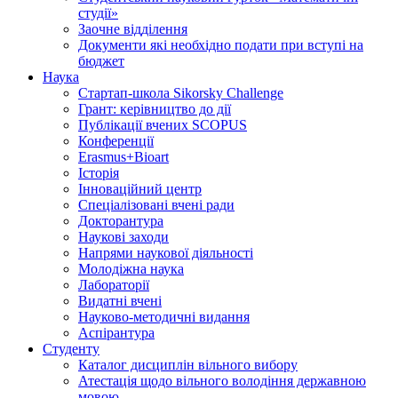
студії»
Заочне відділення
Документи які необхідно подати при вступі на
бюджет
Наука
Стартап-школа Sikorsky Challenge
Грант: керівництво до дії
Публікації вчених SCOPUS
Конференції
Erasmus+Bioart
Історія
Інноваційний центр
Спеціалізовані вчені ради
Докторантура
Наукові заходи
Напрями наукової діяльності
Молодіжна наука
Лабораторії
Видатні вчені
Науково-методичні видання
Аспірантура
Студенту
Каталог дисциплін вільного вибору
Атестація щодо вільного володіння державною
мовою