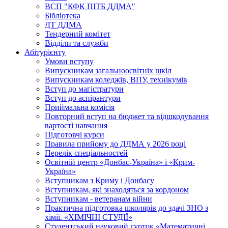
ВСП "КФК ПІТБ ДДМА"
Бібліотека
ДТ ДДМА
Тендерний комітет
Відділи та служби
Абітурієнту
Умови вступу
Випускникам загальноосвітніх шкіл
Випускникам коледжів, ВПУ, технікумів
Вступ до магістратури
Вступ до аспірантури
Приймальна комісія
Повторний вступ на бюджет та відшкодування
вартості навчання
Підготовчі курси
Правила прийому до ДДМА у 2026 році
Перелік спеціальностей
Освітній центр «Донбас-Україна» і «Крим-
Україна»
Вступникам з Криму і Донбасу
Вступникам, які знаходяться за кордоном
Вступникам - ветеранам війни
Практична підготовка школярів до здачі ЗНО з
хімії. «ХІМІЧНІ СТУДІЇ»
Студентський науковий гурток «Математичні