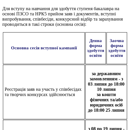
Для вступу на навчання для здобуття ступеня бакалавра на
основі ПЗСО та НРК5 прийом заяв і документів, вступні
випробування, співбесіди, конкурсний відбір та зарахування
проводиться в такі строки (основна сесія):
Денна
Заочна
форма
форма
Основна сесія вступної кампанії
здобуття
здобуття
освіти
освіти
за державним
замовленням - з
03 липня до 18:00
Реєстрація заяв на участь у співбесідах
10 липня
та творчих конкурсах здійснюється
за кошти
фізичних та/або
юридичних осіб
до 18:00 25 липня
з 08 по 19 липня -