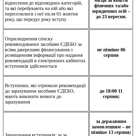
місця за кошти
віднесення до відповідних категорій,
фізичних та/або
та які перебувають на ній або які
юридичних осіб –
переселилися з неї після 01 жовтня
до 23 вересня.
року, що передує року вступу
Оприлюднення списку
рекомендованих засобами ЄДЕБО за
всіма джерелами фінансування з
не пізніше 06
розміщенням інформації про надання
серпня
рекомендацій в електронних кабінетах
вступників здійснюється
Вступники, які отримали рекомендації
до зарахування засобами ЄДЕБО,
до 18:00 11
мають виконати вимоги до
серпня;
зарахування
за державним
замовленням – не
пізніше 13 серпня;
Зарахування вступників: за за