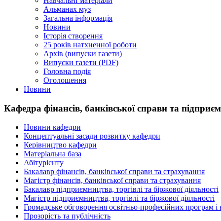
Навчальні матеріали
Альманах муз
Загальна інформація
Новини
Історія створення
25 років натхненної роботи
Архів (випуски газети)
Випуски газети (PDF)
Головна подія
Оголошення
Новини
Кафедра фінансів, банківської справи та підприє
Новини кафедри
Концептуальні засади розвитку кафедри
Керівництво кафедри
Матеріальна база
Абітурієнту
Бакалавр фінансів, банківської справи та страхування
Магістр фінансів, банківської справи та страхування
Бакалавр підприємництва, торгівлі та біржової діяльності
Магістр підприємництва, торгівлі та біржової діяльності
Громадське обговорення освітньо-професійних програм і 
Прозорість та публічність