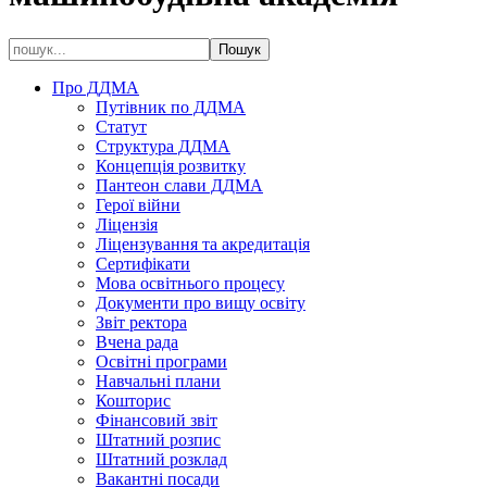
Про ДДМА
Путівник по ДДМА
Статут
Структура ДДМА
Концепція розвитку
Пантеон слави ДДМА
Герої війни
Ліцензія
Ліцензування та акредитація
Сертифікати
Мова освітнього процесу
Документи про вищу освіту
Звіт ректора
Вчена рада
Освітні програми
Навчальні плани
Кошторис
Фінансовий звіт
Штатний розпис
Штатний розклад
Вакантні посади