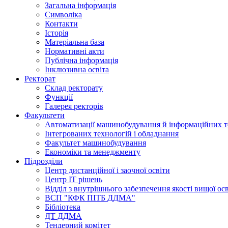
Загальна інформація
Символіка
Контакти
Історія
Матеріальна база
Нормативні акти
Публічна інформація
Інклюзивна освіта
Ректорат
Склад ректорату
Функції
Галерея ректорів
Факультети
Автоматизації машинобудування й інформаційних т
Інтегрованих технологій і обладнання
Факультет машинобудування
Економіки та менеджменту
Підрозділи
Центр дистанційної і заочної освіти
Центр ІТ рішень
Відділ з внутрішнього забезпечення якості вищої ос
ВСП "КФК ПІТБ ДДМА"
Бібліотека
ДТ ДДМА
Тендерний комітет