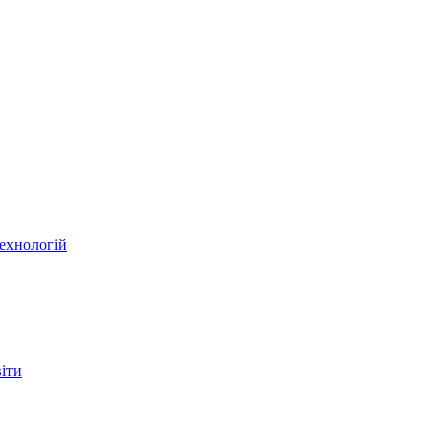
ехнологій
віти