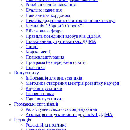
Розмір плати за навчання
Дуальне навчання
Навчання за кордоном
Перелік додаткових освітніх та інших послуг
Кампанія "Відкрий Європу"
Військова кафедра
Правила поведінки здобувачів ДДМА
Проживання у гуртожитках ДДМА
Спорт
Кодекс честі
Працевлаштування
Програма безперервної освіти
Практика
Випускнику
Інформація для випускників
Методика створення Центрів розвитку кар’єри
Клуб випускників
Голови спілки
Наші випускники
Громадські організації
Рада студентського самоврядування
Асоціація випускників та друзів КІІ-ДДМА
Редакція
Редакційна політика