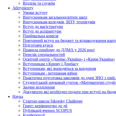
Відділи та служби
Абітурієнту
Умови вступу
Випускникам загальноосвітніх шкіл
Випускникам коледжів, ВПУ, технікумів
Вступ до магістратури
Вступ до аспірантури
Приймальна комісія
Повторний вступ на бюджет та відшкодування варто
Підготовчі курси
Правила прийому до ДДМА у 2026 році
Перелік спеціальностей
Освітній центр «Донбас-Україна» і «Крим-Україна»
Вступникам з Криму і Донбасу
Вступникам, які знаходяться за кордоном
Вступникам - ветеранам війни
Практична підготовка школярів до здачі ЗНО з хімі
Студентський науковий гурток «Математичні студії
Заочне відділення
Документи які необхідно подати при вступі на бюд
Наука
Стартап-школа Sikorsky Challenge
Грант: керівництво до дії
Публікації вчених SCOPUS
Конференції