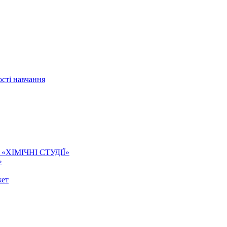
сті навчання
ї. «ХІМІЧНІ СТУДІЇ»
»
жет