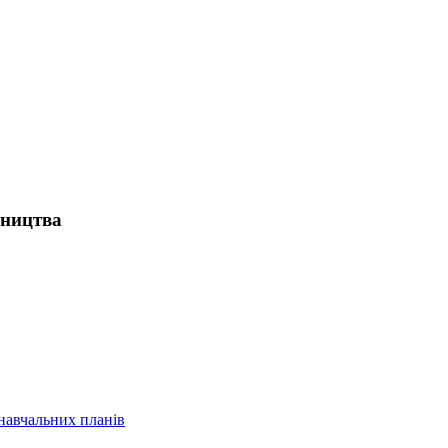
мництва
навчальних планів