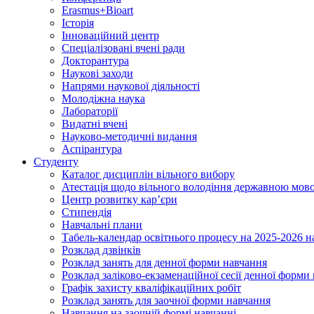
Erasmus+Bioart
Історія
Інноваційний центр
Спеціалізовані вчені ради
Докторантура
Наукові заходи
Напрями наукової діяльності
Молодіжна наука
Лабораторії
Видатні вчені
Науково-методичні видання
Аспірантура
Студенту
Каталог дисциплін вільного вибору
Атестація щодо вільного володіння державною мов
Центр розвитку кар’єри
Стипендія
Навчальні плани
Табель-календар освітнього процесу на 2025-2026 н
Розклад дзвінків
Розклад занять для денної форми навчання
Розклад заліково-екзаменаційної сесії денної форми
Графік захисту кваліфікаційних робіт
Розклад занять для заочної форми навчання
Навчання на заочній формі навчанні