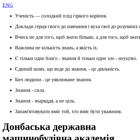
ENG
Ученість — солодкий плід гіркого коріння.
Доклади серця свого до навчання і вуха свої до розумних 
Вчись не для того, щоб знати більше, а для того, щоб знат
Важлива не кількість знань, а якість їх.
Є тільки одне благо - знання й тільки одне зло - неуцтво.
Єдиний шлях, що веде до знання, - це діяльність.
Бич людини - це уявлюване знання.
Знання - сила.
Знання - знаряддя, а не ціль.
Запам'ятовувати вміє той, хто вміє бути уважним.
Донбаська державна
машинобудівна академія