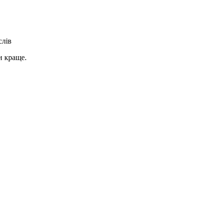
слів
и краще.