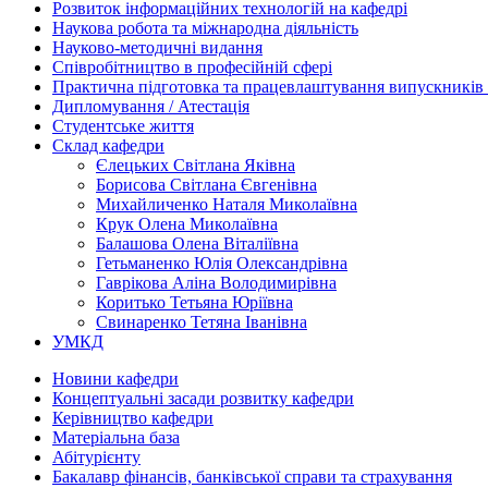
Розвиток інформаційних технологій на кафедрі
Наукова робота та міжнародна діяльність
Науково-методичні видання
Співробітництво в професійній сфері
Практична підготовка та працевлаштування випускників
Дипломування / Атестація
Студентське життя
Склад кафедри
Єлецьких Світлана Яківна
Борисова Світлана Євгенівна
Михайличенко Наталя Миколаївна
Крук Олена Миколаївна
Балашова Олена Віталіївна
Гетьманенко Юлія Олександрівна
Гаврікова Аліна Володимирівна
Коритько Тетьяна Юріївна
Свинаренко Тетяна Іванівна
УМКД
Новини кафедри
Концептуальні засади розвитку кафедри
Керівництво кафедри
Матеріальна база
Абітурієнту
Бакалавр фінансів, банківської справи та страхування