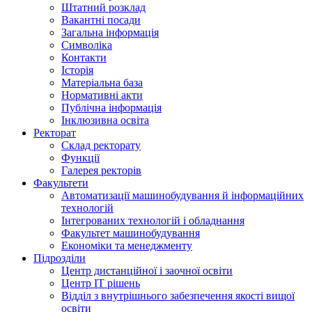
Штатний розклад
Вакантні посади
Загальна інформація
Символіка
Контакти
Історія
Матеріальна база
Нормативні акти
Публічна інформація
Інклюзивна освіта
Ректорат
Склад ректорату
Функції
Галерея ректорів
Факультети
Автоматизації машинобудування й інформаційних
технологій
Інтегрованих технологій і обладнання
Факультет машинобудування
Економіки та менеджменту
Підрозділи
Центр дистанційної і заочної освіти
Центр ІТ рішень
Відділ з внутрішнього забезпечення якості вищої
освіти