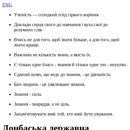
ENG
Ученість — солодкий плід гіркого коріння.
Доклади серця свого до навчання і вуха свої до
розумних слів
Вчись не для того, щоб знати більше, а для того, щоб
знати краще.
Важлива не кількість знань, а якість їх.
Є тільки одне благо - знання й тільки одне зло - неуцтво.
Єдиний шлях, що веде до знання, - це діяльність.
Бич людини - це уявлюване знання.
Знання - сила.
Знання - знаряддя, а не ціль.
Запам'ятовувати вміє той, хто вміє бути уважним.
Донбаська державна