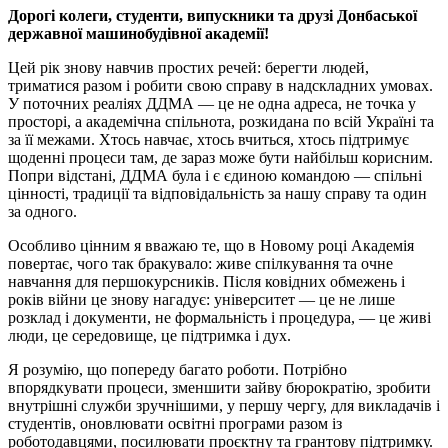
Дорогі колеги, студенти, випускники та друзі Донбаської
державної машинобудівної академії!
Цей рік знову навчив простих речей: берегти людей,
триматися разом і робити свою справу в надскладних умовах.
У поточних реаліях ДДМА — це не одна адреса, не точка у
просторі, а академічна спільнота, розкидана по всій Україні та
за її межами. Хтось навчає, хтось вчиться, хтось підтримує
щоденні процеси там, де зараз може бути найбільш корисним.
Попри відстані, ДДМА була і є єдиною командою — спільні
цінності, традиції та відповідальність за нашу справу та один
за одного.
Особливо цінним я вважаю те, що в Новому році Академія
повертає, чого так бракувало: живе спілкування та очне
навчання для першокурсників. Після ковідних обмежень і
років війни це знову нагадує: університет — це не лише
розклад і документи, не формальність і процедура, — це живі
люди, це середовище, це підтримка і дух.
Я розумію, що попереду багато роботи. Потрібно
впорядкувати процеси, зменшити зайву бюрократію, зробити
внутрішні служби зручнішими, у першу чергу, для викладачів і
студентів, оновлювати освітні програми разом із
роботодавцями, посилювати проєктну та грантову підтримку.