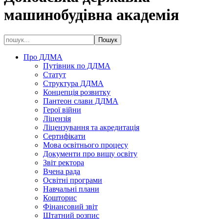
машинобудівна академія
Про ДДМА
Путівник по ДДМА
Статут
Структура ДДМА
Концепція розвитку
Пантеон слави ДДМА
Герої війни
Ліцензія
Ліцензування та акредитація
Сертифікати
Мова освітнього процесу
Документи про вищу освіту
Звіт ректора
Вчена рада
Освітні програми
Навчальні плани
Кошторис
Фінансовий звіт
Штатний розпис