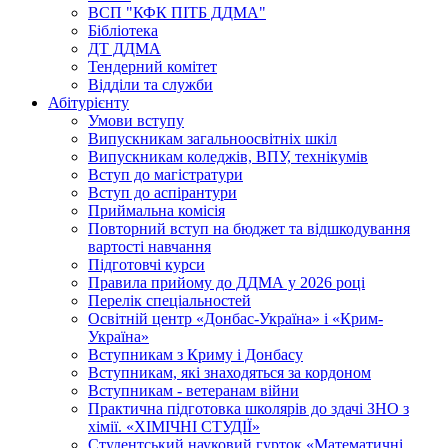
ВСП "КФК ПІТБ ДДМА"
Бібліотека
ДТ ДДМА
Тендерний комітет
Відділи та служби
Абітурієнту
Умови вступу
Випускникам загальноосвітніх шкіл
Випускникам коледжів, ВПУ, технікумів
Вступ до магістратури
Вступ до аспірантури
Приймальна комісія
Повторний вступ на бюджет та відшкодування
вартості навчання
Підготовчі курси
Правила прийому до ДДМА у 2026 році
Перелік спеціальностей
Освітній центр «Донбас-Україна» і «Крим-
Україна»
Вступникам з Криму і Донбасу
Вступникам, які знаходяться за кордоном
Вступникам - ветеранам війни
Практична підготовка школярів до здачі ЗНО з
хімії. «ХІМІЧНІ СТУДІЇ»
Студентський науковий гурток «Математичні