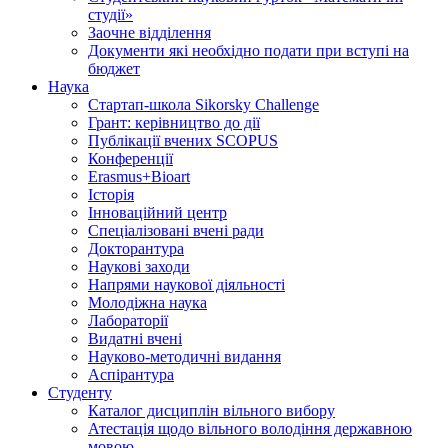
студії»
Заочне відділення
Документи які необхідно подати при вступі на
бюджет
Наука
Стартап-школа Sikorsky Challenge
Грант: керівництво до дії
Публікації вчених SCOPUS
Конференції
Erasmus+Bioart
Історія
Інноваційний центр
Спеціалізовані вчені ради
Докторантура
Наукові заходи
Напрями наукової діяльності
Молодіжна наука
Лабораторії
Видатні вчені
Науково-методичні видання
Аспірантура
Студенту
Каталог дисциплін вільного вибору
Атестація щодо вільного володіння державною
мовою