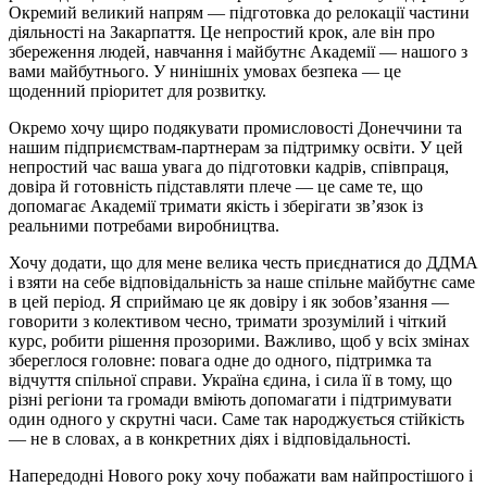
Окремий великий напрям — підготовка до релокації частини
діяльності на Закарпаття. Це непростий крок, але він про
збереження людей, навчання і майбутнє Академії — нашого з
вами майбутнього. У нинішніх умовах безпека — це
щоденний пріоритет для розвитку.
Окремо хочу щиро подякувати промисловості Донеччини та
нашим підприємствам-партнерам за підтримку освіти. У цей
непростий час ваша увага до підготовки кадрів, співпраця,
довіра й готовність підставляти плече — це саме те, що
допомагає Академії тримати якість і зберігати зв’язок із
реальними потребами виробництва.
Хочу додати, що для мене велика честь приєднатися до ДДМА
і взяти на себе відповідальність за наше спільне майбутнє саме
в цей період. Я сприймаю це як довіру і як зобов’язання —
говорити з колективом чесно, тримати зрозумілий і чіткий
курс, робити рішення прозорими. Важливо, щоб у всіх змінах
збереглося головне: повага одне до одного, підтримка та
відчуття спільної справи. Україна єдина, і сила її в тому, що
різні регіони та громади вміють допомагати і підтримувати
один одного у скрутні часи. Саме так народжується стійкість
— не в словах, а в конкретних діях і відповідальності.
Напередодні Нового року хочу побажати вам найпростішого і