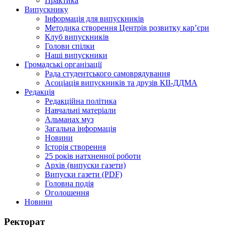
Практика
Випускнику
Інформація для випускників
Методика створення Центрів розвитку кар’єри
Клуб випускників
Голови спілки
Наші випускники
Громадські організації
Рада студентського самоврядування
Асоціація випускників та друзів КІІ-ДДМА
Редакція
Редакційна політика
Навчальні матеріали
Альманах муз
Загальна інформація
Новини
Історія створення
25 років натхненної роботи
Архів (випуски газети)
Випуски газети (PDF)
Головна подія
Оголошення
Новини
Ректорат