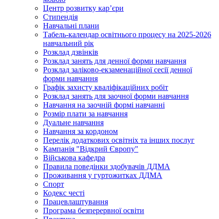
Центр розвитку кар’єри
Стипендія
Навчальні плани
Табель-календар освітнього процесу на 2025-2026
навчальний рік
Розклад дзвінків
Розклад занять для денної форми навчання
Розклад заліково-екзаменаційної сесії денної
форми навчання
Графік захисту кваліфікаційних робіт
Розклад занять для заочної форми навчання
Навчання на заочній формі навчанні
Розмір плати за навчання
Дуальне навчання
Навчання за кордоном
Перелік додаткових освітніх та інших послуг
Кампанія "Відкрий Європу"
Військова кафедра
Правила поведінки здобувачів ДДМА
Проживання у гуртожитках ДДМА
Спорт
Кодекс честі
Працевлаштування
Програма безперервної освіти