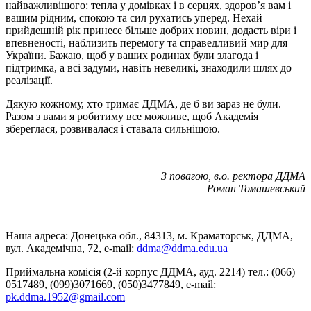
найважливішого: тепла у домівках і в серцях, здоров’я вам і
вашим рідним, спокою та сил рухатись уперед. Нехай
прийдешній рік принесе більше добрих новин, додасть віри і
впевненості, наблизить перемогу та справедливий мир для
України. Бажаю, щоб у ваших родинах були злагода і
підтримка, а всі задуми, навіть невеликі, знаходили шлях до
реалізації.
Дякую кожному, хто тримає ДДМА, де б ви зараз не були.
Разом з вами я робитиму все можливе, щоб Академія
збереглася, розвивалася і ставала сильнішою.
З повагою, в.о. ректора ДДМА
Роман Томашевський
Наша адреса: Донецька обл., 84313, м. Краматорськ, ДДМА,
вул. Академічна, 72, е-mail:
ddma@ddma.edu.ua
Приймальна комісія (2-й корпус ДДМА, ауд. 2214) тел.: (066)
0517489, (099)3071669, (050)3477849, e-mail:
pk.ddma.1952@gmail.com