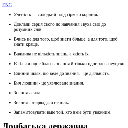
ENG
Ученість — солодкий плід гіркого коріння.
Доклади серця свого до навчання і вуха свої до
розумних слів
Вчись не для того, щоб знати більше, а для того, щоб
знати краще.
Важлива не кількість знань, а якість їх.
Є тільки одне благо - знання й тільки одне зло - неуцтво.
Єдиний шлях, що веде до знання, - це діяльність.
Бич людини - це уявлюване знання.
Знання - сила.
Знання - знаряддя, а не ціль.
Запам'ятовувати вміє той, хто вміє бути уважним.
Донбаська державна