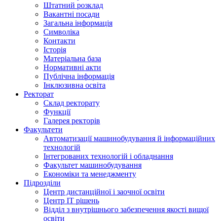
Штатний розклад
Вакантні посади
Загальна інформація
Символіка
Контакти
Історія
Матеріальна база
Нормативні акти
Публічна інформація
Інклюзивна освіта
Ректорат
Склад ректорату
Функції
Галерея ректорів
Факультети
Автоматизації машинобудування й інформаційних
технологій
Інтегрованих технологій і обладнання
Факультет машинобудування
Економіки та менеджменту
Підрозділи
Центр дистанційної і заочної освіти
Центр ІТ рішень
Відділ з внутрішнього забезпечення якості вищої
освіти