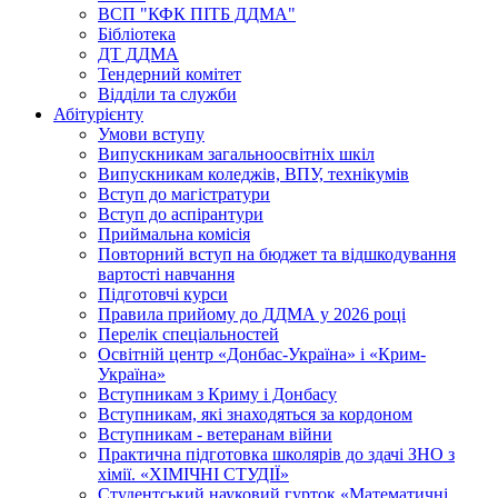
ВСП "КФК ПІТБ ДДМА"
Бібліотека
ДТ ДДМА
Тендерний комітет
Відділи та служби
Абітурієнту
Умови вступу
Випускникам загальноосвітніх шкіл
Випускникам коледжів, ВПУ, технікумів
Вступ до магістратури
Вступ до аспірантури
Приймальна комісія
Повторний вступ на бюджет та відшкодування
вартості навчання
Підготовчі курси
Правила прийому до ДДМА у 2026 році
Перелік спеціальностей
Освітній центр «Донбас-Україна» і «Крим-
Україна»
Вступникам з Криму і Донбасу
Вступникам, які знаходяться за кордоном
Вступникам - ветеранам війни
Практична підготовка школярів до здачі ЗНО з
хімії. «ХІМІЧНІ СТУДІЇ»
Студентський науковий гурток «Математичні