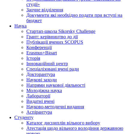
студії»
Заочне відділення
Документи які необхідно подати при вступі на
бюджет
Наука
Стартап-школа Sikorsky Challenge
Грант: керівництво до дії
Публікації вчених SCOPUS
Конференції
Erasmus+Bioart
Історія
Інноваційний центр
Спеціалізовані вчені ради
Докторантура
Наукові заходи
Напрями наукової діяльності
Молодіжна наука
Лабораторії
Видатні вчені
Науково-методичні видання
Аспірантура
Студенту
Каталог дисциплін вільного вибору
Атестація щодо вільного володіння державною
мовою