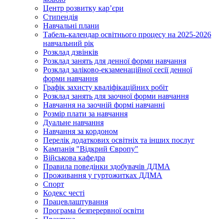
Центр розвитку кар’єри
Стипендія
Навчальні плани
Табель-календар освітнього процесу на 2025-2026
навчальний рік
Розклад дзвінків
Розклад занять для денної форми навчання
Розклад заліково-екзаменаційної сесії денної
форми навчання
Графік захисту кваліфікаційних робіт
Розклад занять для заочної форми навчання
Навчання на заочній формі навчанні
Розмір плати за навчання
Дуальне навчання
Навчання за кордоном
Перелік додаткових освітніх та інших послуг
Кампанія "Відкрий Європу"
Військова кафедра
Правила поведінки здобувачів ДДМА
Проживання у гуртожитках ДДМА
Спорт
Кодекс честі
Працевлаштування
Програма безперервної освіти