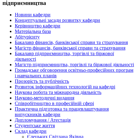
підприємництва
Новини кафедри
Концептуальні засади розвитку кафедри
Керівництво кафедри
Матеріальна база
Абітурієнту
Бакалавр фінансів, банківської справи та страхування
Магістр фінансів, банківської справи та страхування
Бакалавр підприємництва, торгівлі та біржової
діяльності
Магістр підприємництва, торгівлі та біржової діяльності
Громадське обговорення освітньо-професійних програм
і навчальних планів
Прозорість та публічність
Розвиток інформаційних технологій на кафедрі
Наукова робота та міжнародна діяльність
Науково-методичні видання
Співробітництво в професійній сфері
Практична підготовка та працевлаштування
випускників кафедри
Дипломування / Атестація
Студентське життя
Склад кафедри
Єлецьких Світлана Яківна