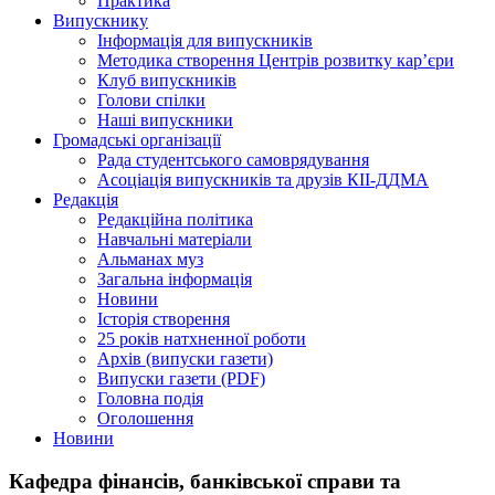
Практика
Випускнику
Інформація для випускників
Методика створення Центрів розвитку кар’єри
Клуб випускників
Голови спілки
Наші випускники
Громадські організації
Рада студентського самоврядування
Асоціація випускників та друзів КІІ-ДДМА
Редакція
Редакційна політика
Навчальні матеріали
Альманах муз
Загальна інформація
Новини
Історія створення
25 років натхненної роботи
Архів (випуски газети)
Випуски газети (PDF)
Головна подія
Оголошення
Новини
Кафедра фінансів, банківської справи та