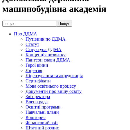
машинобудівна академія
Про ДДМА
Путівник по ДДМА
Статут
Структура ДДМА
Концепція розвитку
Пантеон слави ДДМА
Герої війни
Ліцензія
Ліцензування та акредитація
Сертифікати
Мова освітнього процесу
Документи про вищу освіту
Звіт ректора
Вчена рада
Освітні програми
Навчальні плани
Кошторис
Фінансовий звіт
Штатний розпис