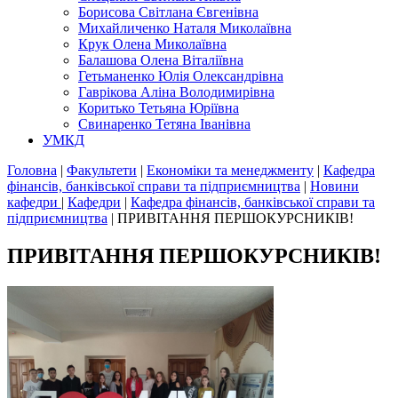
Борисова Світлана Євгенівна
Михайличенко Наталя Миколаївна
Крук Олена Миколаївна
Балашова Олена Віталіївна
Гетьманенко Юлія Олександрівна
Гаврікова Аліна Володимирівна
Коритько Тетьяна Юріївна
Свинаренко Тетяна Іванівна
УМКД
Головна
|
Факультети
|
Економіки та менеджменту
|
Кафедра
фінансів, банківської справи та підприємництва
|
Новини
кафедри
|
Кафедри
|
Кафедра фінансів, банківської справи та
підприємництва
|
ПРИВІТАННЯ ПЕРШОКУРСНИКІВ!
ПРИВІТАННЯ ПЕРШОКУРСНИКІВ!