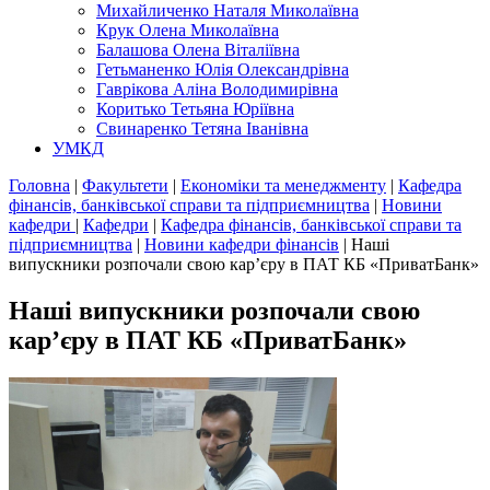
Михайличенко Наталя Миколаївна
Крук Олена Миколаївна
Балашова Олена Віталіївна
Гетьманенко Юлія Олександрівна
Гаврікова Аліна Володимирівна
Коритько Тетьяна Юріївна
Свинаренко Тетяна Іванівна
УМКД
Головна
|
Факультети
|
Економіки та менеджменту
|
Кафедра
фінансів, банківської справи та підприємництва
|
Новини
кафедри
|
Кафедри
|
Кафедра фінансів, банківської справи та
підприємництва
|
Новини кафедри фінансів
|
Наші
випускники розпочали свою кар’єру в ПАТ КБ «ПриватБанк»
Наші випускники розпочали свою
кар’єру в ПАТ КБ «ПриватБанк»