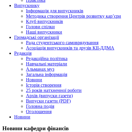
Практика
Випускнику
Інформація для випускників
Методика створення Центрів розвитку кар’єри
Клуб випускників
Голови спілки
Наші випускники
Громадські організації
Рада студентського самоврядування
Асоціація випускників та друзів КІІ-ДДМА
Редакція
Редакційна політика
Навчальні матеріали
Альманах муз
Загальна інформація
Новини
Історія створення
25 років натхненної роботи
Архів (випуски газети)
Випуски газети (PDF)
Головна подія
Оголошення
Новини
Новини кафедри фінансів