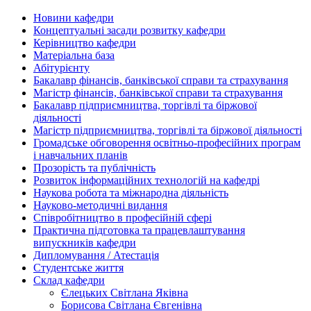
Новини кафедри
Концептуальні засади розвитку кафедри
Керівництво кафедри
Матеріальна база
Абітурієнту
Бакалавр фінансів, банківської справи та страхування
Магістр фінансів, банківської справи та страхування
Бакалавр підприємництва, торгівлі та біржової
діяльності
Магістр підприємництва, торгівлі та біржової діяльності
Громадське обговорення освітньо-професійних програм
і навчальних планів
Прозорість та публічність
Розвиток інформаційних технологій на кафедрі
Наукова робота та міжнародна діяльність
Науково-методичні видання
Співробітництво в професійній сфері
Практична підготовка та працевлаштування
випускників кафедри
Дипломування / Атестація
Студентське життя
Склад кафедри
Єлецьких Світлана Яківна
Борисова Світлана Євгенівна