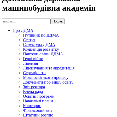
машинобудівна академія
Про ДДМА
Путівник по ДДМА
Статут
Структура ДДМА
Концепція розвитку
Пантеон слави ДДМА
Герої війни
Ліцензія
Ліцензування та акредитація
Сертифікати
Мова освітнього процесу
Документи про вищу освіту
Звіт ректора
Вчена рада
Освітні програми
Навчальні плани
Кошторис
Фінансовий звіт
Штатний розпис