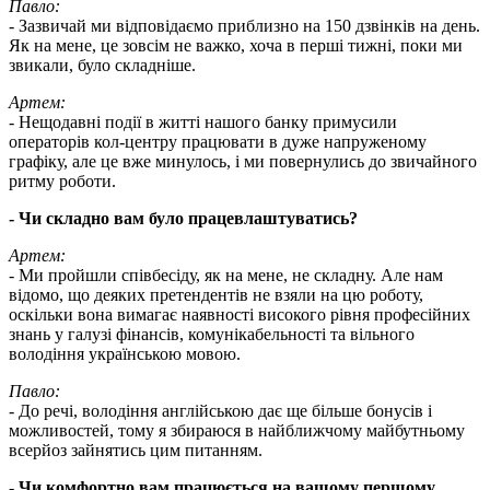
Павло:
- Зазвичай ми відповідаємо приблизно на 150 дзвінків на день.
Як на мене, це зовсім не важко, хоча в перші тижні, поки ми
звикали, було складніше.
Артем:
- Нещодавні події в житті нашого банку примусили
операторів кол-центру працювати в дуже напруженому
графіку, але це вже минулось, і ми повернулись до звичайного
ритму роботи.
- Чи складно вам було працевлаштуватись?
Артем:
- Ми пройшли співбесіду, як на мене, не складну. Але нам
відомо, що деяких претендентів не взяли на цю роботу,
оскільки вона вимагає наявності високого рівня професійних
знань у галузі фінансів, комунікабельності та вільного
володіння українською мовою.
Павло:
- До речі, володіння англійською дає ще більше бонусів і
можливостей, тому я збираюся в найближчому майбутньому
всерйоз зайнятись цим питанням.
- Чи комфортно вам працюється на вашому першому