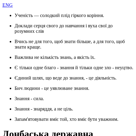
ENG
Ученість — солодкий плід гіркого коріння.
Доклади серця свого до навчання і вуха свої до
розумних слів
Вчись не для того, щоб знати більше, а для того, щоб
знати краще.
Важлива не кількість знань, а якість їх.
Є тільки одне благо - знання й тільки одне зло - неуцтво.
Єдиний шлях, що веде до знання, - це діяльність.
Бич людини - це уявлюване знання.
Знання - сила.
Знання - знаряддя, а не ціль.
Запам'ятовувати вміє той, хто вміє бути уважним.
Донбаська державна