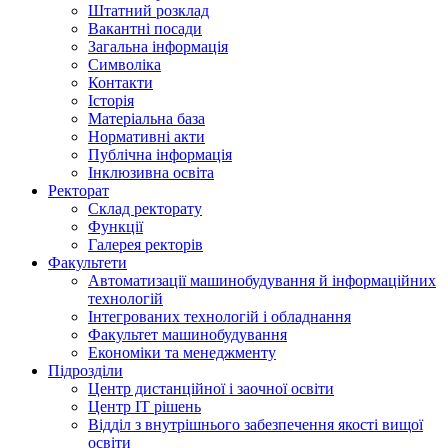
Штатний розклад
Вакантні посади
Загальна інформація
Символіка
Контакти
Історія
Матеріальна база
Нормативні акти
Публічна інформація
Інклюзивна освіта
Ректорат
Склад ректорату
Функції
Галерея ректорів
Факультети
Автоматизації машинобудування й інформаційних
технологій
Інтегрованих технологій і обладнання
Факультет машинобудування
Економіки та менеджменту
Підрозділи
Центр дистанційної і заочної освіти
Центр ІТ рішень
Відділ з внутрішнього забезпечення якості вищої
освіти