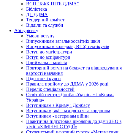
ВСП "КФК ПІТБ ДДМА"
Бібліотека
ДТ ДДМА
Тендерний комітет
Відділи та служби
Абітурієнту
Умови вступу
Випускникам загальноосвітніх шкіл
Випускникам коледжів, ВПУ, технікумів
Вступ до магістратури
Вступ до аспірантури
Приймальна комісія
Повторний вступ на бюджет та відшкодування
вартості навчання
Підготовчі курси
Правила прийому до ДДМА у 2026 році
Перелік спеціальностей
Освітній центр «Донбас-Україна» і «Крим-
Україна»
Вступникам з Криму і Донбасу
Вступникам, які знаходяться за кордоном
Вступникам - ветеранам війни
Практична підготовка школярів до здачі ЗНО з
хімії. «ХІМІЧНІ СТУДІЇ»
Студентський науковий гурток «Математичні