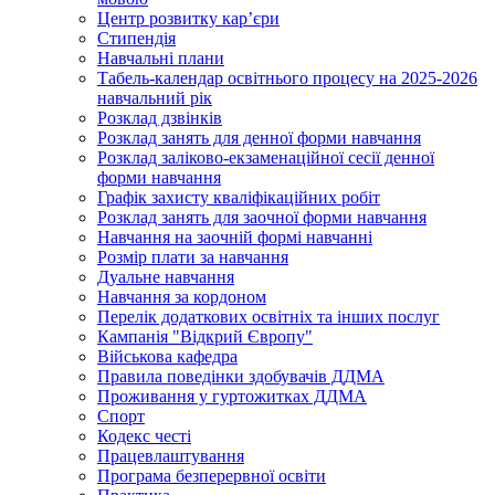
Центр розвитку кар’єри
Стипендія
Навчальні плани
Табель-календар освітнього процесу на 2025-2026
навчальний рік
Розклад дзвінків
Розклад занять для денної форми навчання
Розклад заліково-екзаменаційної сесії денної
форми навчання
Графік захисту кваліфікаційних робіт
Розклад занять для заочної форми навчання
Навчання на заочній формі навчанні
Розмір плати за навчання
Дуальне навчання
Навчання за кордоном
Перелік додаткових освітніх та інших послуг
Кампанія "Відкрий Європу"
Військова кафедра
Правила поведінки здобувачів ДДМА
Проживання у гуртожитках ДДМА
Спорт
Кодекс честі
Працевлаштування
Програма безперервної освіти