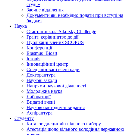
студії»
Заочне відділення
Документи які необхідно подати при вступі на
бюджет
Наука
Стартап-школа Sikorsky Challenge
Грант: керівництво до дії
Публікації вчених SCOPUS
Конференції
Erasmus+Bioart
Історія
Інноваційний центр
Спеціалізовані вчені ради
Докторантура
Наукові заходи
Напрями наукової діяльності
Молодіжна наука
Лабораторії
Видатні вчені
Науково-методичні видання
Аспірантура
Студенту
Каталог дисциплін вільного вибору
Атестація щодо вільного володіння державною
мовою