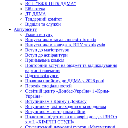
ВСП "КФК ПІТБ ДДМА"
Бібліотека
ДТ ДДМА
Тендерний комітет
Відділи та служби
Абітурієнту
Умови вступу
Випускникам загальноосвітніх шкіл
Випускникам коледжів, ВПУ, технікумів
Вступ до магістратури
Вступ до аспірантури
Приймальна комісія
Повторний вступ на бюджет та відшкодування
вартості навчання
Підготовчі курси
Правила прийому до ДДМА у 2026 році
Перелік спеціальностей
Освітній центр «Донбас-Україна» і «Крим-
Україна»
Вступникам з Криму і Донбасу
Вступникам, які знаходяться за кордоном
Вступникам - ветеранам війни
Практична підготовка школярів до здачі ЗНО з
хімії. «ХІМІЧНІ СТУДІЇ»
Студентський науковий гурток «Математичні