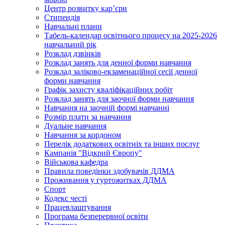
Центр розвитку кар’єри
Стипендія
Навчальні плани
Табель-календар освітнього процесу на 2025-2026
навчальний рік
Розклад дзвінків
Розклад занять для денної форми навчання
Розклад заліково-екзаменаційної сесії денної
форми навчання
Графік захисту кваліфікаційних робіт
Розклад занять для заочної форми навчання
Навчання на заочній формі навчанні
Розмір плати за навчання
Дуальне навчання
Навчання за кордоном
Перелік додаткових освітніх та інших послуг
Кампанія "Відкрий Європу"
Військова кафедра
Правила поведінки здобувачів ДДМА
Проживання у гуртожитках ДДМА
Спорт
Кодекс честі
Працевлаштування
Програма безперервної освіти