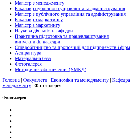
Магістр з менеджменту
Бакалавр публічного управління та адміністрування
Магістр з публічного управління та адміністрування
Бакалавр з маркетингу
Магістр з маркетингу
Наукова діяльність кафедри
Практична підготовка та працевлаштування
випускників кафедри
Співробітництво та пропозиції для підприємств і фірм
Аспірантура
Матеріальна база
Фотогалерея
Методичне забезпечення (УМКД)
Головна
|
Факультети
|
Економіки та менеджменту
|
Кафедра
менеджменту
|
Фотогалерея
Фотогалерея