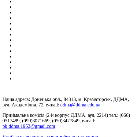
Наша адреса: Донецька обл., 84313, м. Краматорськ, ДДМА,
вул. Академічна, 72, е-mail:
ddma@ddma.edu.ua
Приймальна комісія (2-й корпус ДДМА, ауд. 2214) тел.: (066)
0517489, (099)3071669, (050)3477849, e-mail:
pk.ddma.1952@gmail.com
Донбаська державна машинобудівна академія