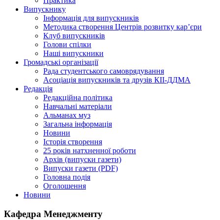
Практика
Випускнику
Інформація для випускників
Методика створення Центрів розвитку кар’єри
Клуб випускників
Голови спілки
Наші випускники
Громадські організації
Рада студентського самоврядування
Асоціація випускників та друзів КІІ-ДДМА
Редакція
Редакційна політика
Навчальні матеріали
Альманах муз
Загальна інформація
Новини
Історія створення
25 років натхненної роботи
Архів (випуски газети)
Випуски газети (PDF)
Головна подія
Оголошення
Новини
Кафедра Менеджменту