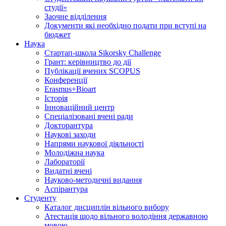
студії»
Заочне відділення
Документи які необхідно подати при вступі на
бюджет
Наука
Стартап-школа Sikorsky Challenge
Грант: керівництво до дії
Публікації вчених SCOPUS
Конференції
Erasmus+Bioart
Історія
Інноваційний центр
Спеціалізовані вчені ради
Докторантура
Наукові заходи
Напрями наукової діяльності
Молодіжна наука
Лабораторії
Видатні вчені
Науково-методичні видання
Аспірантура
Студенту
Каталог дисциплін вільного вибору
Атестація щодо вільного володіння державною
мовою