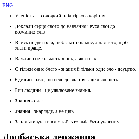
ENG
Ученість — солодкий плід гіркого коріння.
Доклади серця свого до навчання і вуха свої до
розумних слів
Вчись не для того, щоб знати більше, а для того, щоб
знати краще.
Важлива не кількість знань, а якість їх.
Є тільки одне благо - знання й тільки одне зло - неуцтво.
Єдиний шлях, що веде до знання, - це діяльність.
Бич людини - це уявлюване знання.
Знання - сила.
Знання - знаряддя, а не ціль.
Запам'ятовувати вміє той, хто вміє бути уважним.
Донбаська державна