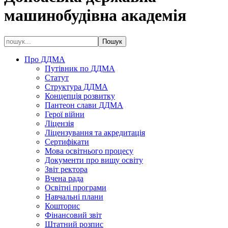
машинобудівна академія
Про ДДМА
Путівник по ДДМА
Статут
Структура ДДМА
Концепція розвитку
Пантеон слави ДДМА
Герої війни
Ліцензія
Ліцензування та акредитація
Сертифікати
Мова освітнього процесу
Документи про вищу освіту
Звіт ректора
Вчена рада
Освітні програми
Навчальні плани
Кошторис
Фінансовий звіт
Штатний розпис