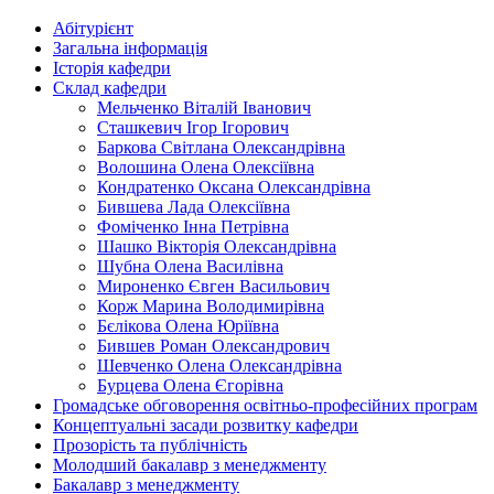
Абітурієнт
Загальна інформація
Історія кафедри
Склад кафедри
Мельченко Віталій Іванович
Сташкевич Ігор Ігорович
Баркова Світлана Олександрівна
Волошина Олена Олексіївна
Кондратенко Оксана Олександрівна
Бившева Лада Олексіївна
Фоміченко Інна Петрівна
Шашко Вікторія Олександрівна
Шубна Олена Василівна
Мироненко Євген Васильович
Корж Марина Володимирівна
Бєлікова Олена Юріївна
Бившев Роман Олександрович
Шевченко Олена Олександрівна
Бурцева Олена Єгорівна
Громадське обговорення освітньо-професійних програм
Концептуальні засади розвитку кафедри
Прозорість та публічність
Молодший бакалавр з менеджменту
Бакалавр з менеджменту