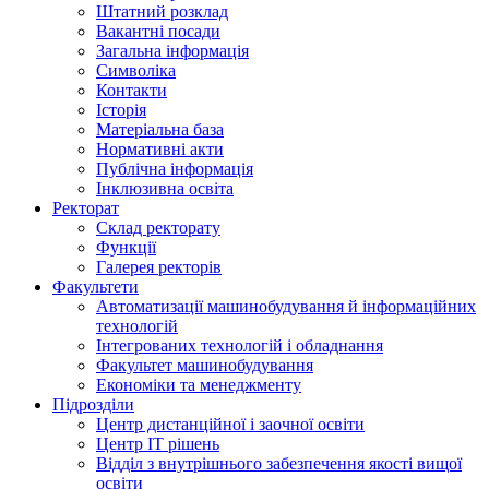
Штатний розклад
Вакантні посади
Загальна інформація
Символіка
Контакти
Історія
Матеріальна база
Нормативні акти
Публічна інформація
Інклюзивна освіта
Ректорат
Склад ректорату
Функції
Галерея ректорів
Факультети
Автоматизації машинобудування й інформаційних
технологій
Інтегрованих технологій і обладнання
Факультет машинобудування
Економіки та менеджменту
Підрозділи
Центр дистанційної і заочної освіти
Центр ІТ рішень
Відділ з внутрішнього забезпечення якості вищої
освіти