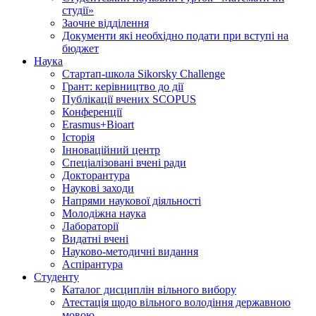
студії»
Заочне відділення
Документи які необхідно подати при вступі на
бюджет
Наука
Стартап-школа Sikorsky Challenge
Грант: керівництво до дії
Публікації вчених SCOPUS
Конференції
Erasmus+Bioart
Історія
Інноваційний центр
Спеціалізовані вчені ради
Докторантура
Наукові заходи
Напрями наукової діяльності
Молодіжна наука
Лабораторії
Видатні вчені
Науково-методичні видання
Аспірантура
Студенту
Каталог дисциплін вільного вибору
Атестація щодо вільного володіння державною
мовою