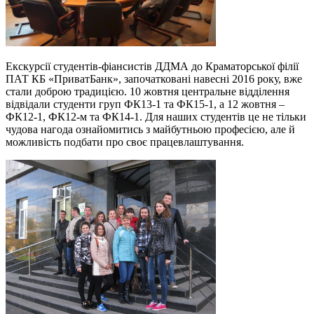
Екскурсії студентів-фіансистів ДДМА до Краматорської філії
ПАТ КБ «ПриватБанк», започатковані навесні 2016 року, вже
стали доброю традицією. 10 жовтня центральне відділення
відвідали студенти груп ФК13-1 та ФК15-1, а 12 жовтня –
ФК12-1, ФК12-м та ФК14-1. Для наших студентів це не тільки
чудова нагода ознайомитись з майбутньою професією, але й
можливість подбати про своє працевлаштування.