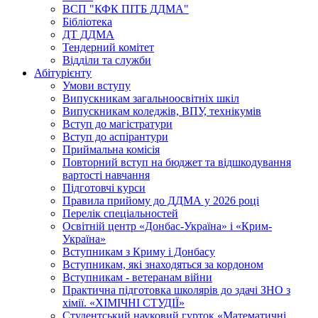
ВСП "КФК ПІТБ ДДМА"
Бібліотека
ДТ ДДМА
Тендерний комітет
Відділи та служби
Абітурієнту
Умови вступу
Випускникам загальноосвітніх шкіл
Випускникам коледжів, ВПУ, технікумів
Вступ до магістратури
Вступ до аспірантури
Приймальна комісія
Повторний вступ на бюджет та відшкодування
вартості навчання
Підготовчі курси
Правила прийому до ДДМА у 2026 році
Перелік спеціальностей
Освітній центр «Донбас-Україна» і «Крим-
Україна»
Вступникам з Криму і Донбасу
Вступникам, які знаходяться за кордоном
Вступникам - ветеранам війни
Практична підготовка школярів до здачі ЗНО з
хімії. «ХІМІЧНІ СТУДІЇ»
Студентський науковий гурток «Математичні