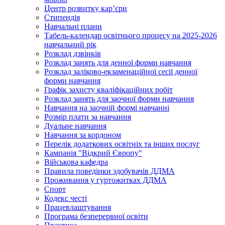
Центр розвитку кар’єри
Стипендія
Навчальні плани
Табель-календар освітнього процесу на 2025-2026
навчальний рік
Розклад дзвінків
Розклад занять для денної форми навчання
Розклад заліково-екзаменаційної сесії денної
форми навчання
Графік захисту кваліфікаційних робіт
Розклад занять для заочної форми навчання
Навчання на заочній формі навчанні
Розмір плати за навчання
Дуальне навчання
Навчання за кордоном
Перелік додаткових освітніх та інших послуг
Кампанія "Відкрий Європу"
Військова кафедра
Правила поведінки здобувачів ДДМА
Проживання у гуртожитках ДДМА
Спорт
Кодекс честі
Працевлаштування
Програма безперервної освіти