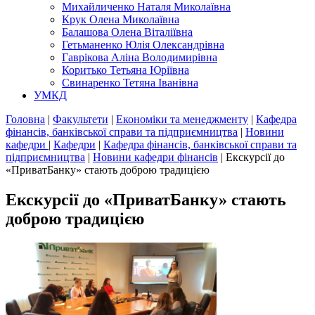
Михайличенко Наталя Миколаївна
Крук Олена Миколаївна
Балашова Олена Віталіївна
Гетьманенко Юлія Олександрівна
Гаврікова Аліна Володимирівна
Коритько Тетьяна Юріївна
Свинаренко Тетяна Іванівна
УМКД
Головна
|
Факультети
|
Економіки та менеджменту
|
Кафедра
фінансів, банківської справи та підприємництва
|
Новини
кафедри
|
Кафедри
|
Кафедра фінансів, банківської справи та
підприємництва
|
Новини кафедри фінансів
|
Екскурсії до
«ПриватБанку» стають доброю традицією
Екскурсії до «ПриватБанку» стають
доброю традицією