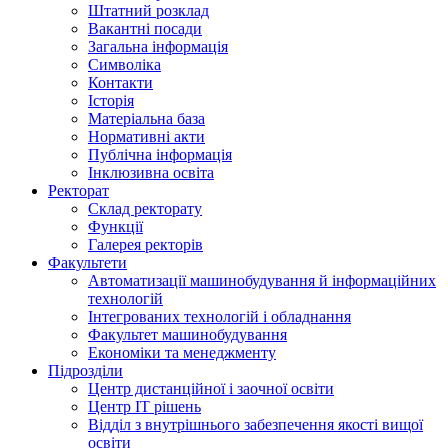
Штатний розклад
Вакантні посади
Загальна інформація
Символіка
Контакти
Історія
Матеріальна база
Нормативні акти
Публічна інформація
Інклюзивна освіта
Ректорат
Склад ректорату
Функції
Галерея ректорів
Факультети
Автоматизації машинобудування й інформаційних
технологій
Інтегрованих технологій і обладнання
Факультет машинобудування
Економіки та менеджменту
Підрозділи
Центр дистанційної і заочної освіти
Центр ІТ рішень
Відділ з внутрішнього забезпечення якості вищої
освіти