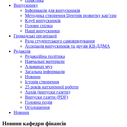
Практика
Випускнику
Інформація для випускників
Методика створення Центрів розвитку кар’єри
Клуб випускників
Голови спілки
Наші випускники
Громадські організації
Рада студентського самоврядування
Асоціація випускників та друзів КІІ-ДДМА
Редакція
Редакційна політика
Навчальні матеріали
Альманах муз
Загальна інформація
Новини
Історія створення
25 років натхненної роботи
Архів (випуски газети)
Випуски газети (PDF)
Головна подія
Оголошення
Новини
Новини кафедри фінансів