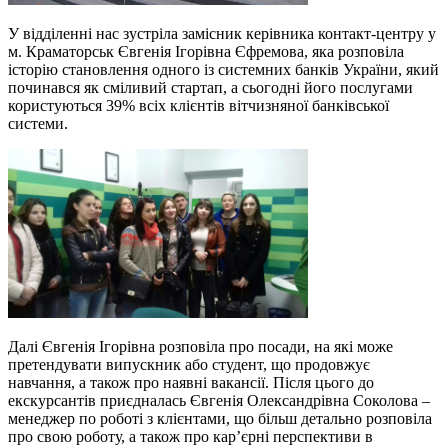
У відділенні нас зустріла замісник керівника контакт-центру у
м. Краматорськ Євгенія Ігорівна Єфремова, яка розповіла
історію становлення одного із системних банків України, який
починався як сміливий стартап, а сьогодні його послугами
користуються 39% всіх клієнтів вітчизняної банківської
системи.
Далі Євгенія Ігорівна розповіла про посади, на які може
претендувати випускник або студент, що продовжує
навчання, а також про наявні вакансії. Після цього до
екскурсантів приєдналась Євгенія Олександрівна Соколова –
менеджер по роботі з клієнтами, що більш детально розповіла
про свою роботу, а також про кар’єрні перспективи в