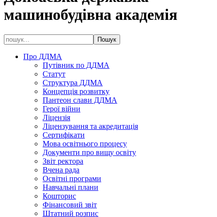
машинобудівна академія
Про ДДМА
Путівник по ДДМА
Статут
Структура ДДМА
Концепція розвитку
Пантеон слави ДДМА
Герої війни
Ліцензія
Ліцензування та акредитація
Сертифікати
Мова освітнього процесу
Документи про вищу освіту
Звіт ректора
Вчена рада
Освітні програми
Навчальні плани
Кошторис
Фінансовий звіт
Штатний розпис