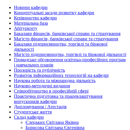
Новини кафедри
Концептуальні засади розвитку кафедри
Керівництво кафедри
Матеріальна база
Абітурієнту
Бакалавр фінансів, банківської справи та страхування
Магістр фінансів, банківської справи та страхування
Бакалавр підприємництва, торгівлі та біржової
діяльності
Магістр підприємництва, торгівлі та біржової діяльності
Громадське обговорення освітньо-професійних програм
і навчальних планів
Прозорість та публічність
Розвиток інформаційних технологій на кафедрі
Наукова робота та міжнародна діяльність
Науково-методичні видання
Співробітництво в професійній сфері
Практична підготовка та працевлаштування
випускників кафедри
Дипломування / Атестація
Студентське життя
Склад кафедри
Єлецьких Світлана Яківна
Борисова Світлана Євгенівна