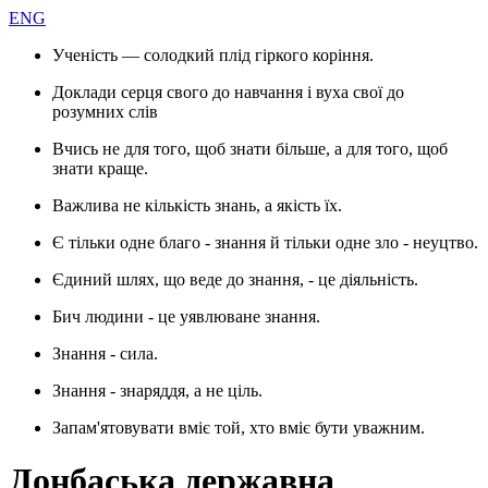
ENG
Ученість — солодкий плід гіркого коріння.
Доклади серця свого до навчання і вуха свої до
розумних слів
Вчись не для того, щоб знати більше, а для того, щоб
знати краще.
Важлива не кількість знань, а якість їх.
Є тільки одне благо - знання й тільки одне зло - неуцтво.
Єдиний шлях, що веде до знання, - це діяльність.
Бич людини - це уявлюване знання.
Знання - сила.
Знання - знаряддя, а не ціль.
Запам'ятовувати вміє той, хто вміє бути уважним.
Донбаська державна