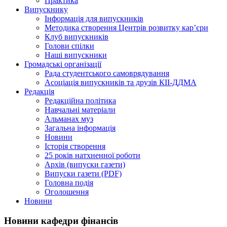
Практика
Випускнику
Інформація для випускників
Методика створення Центрів розвитку кар’єри
Клуб випускників
Голови спілки
Наші випускники
Громадські організації
Рада студентського самоврядування
Асоціація випускників та друзів КІІ-ДДМА
Редакція
Редакційна політика
Навчальні матеріали
Альманах муз
Загальна інформація
Новини
Історія створення
25 років натхненної роботи
Архів (випуски газети)
Випуски газети (PDF)
Головна подія
Оголошення
Новини
Новини кафедри фінансів