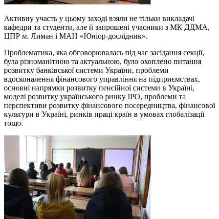
Активну участь у цьому заході взяли не тільки викладачі
кафедри та студенти, але й запрошені учасники з МК ДДМА,
ЦПР м. Лиман і МАН «Юніор-дослідник».
Проблематика, яка обговорювалась під час засідання секції,
була різноманітною та актуальною, було охоплено питання
розвитку банківської системи України, проблеми
вдосконалення фінансового управління на підприємствах,
основні напрямки розвитку пенсійної системи в Україні,
моделі розвитку українського ринку ІРО, проблеми та
перспективи розвитку фінансового посередництва, фінансової
культури в Україні, ринків праці країн в умовах глобалізації
тощо.