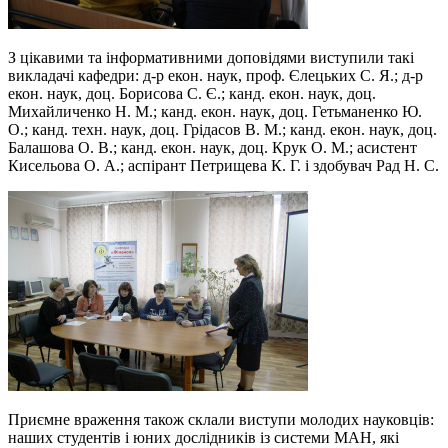
З цікавими та інформативними доповідями виступили такі
викладачі кафедри: д-р екон. наук, проф. Єлецьких С. Я.; д-р
екон. наук, доц. Борисова С. Є.; канд. екон. наук, доц.
Михайличенко Н. М.; канд. екон. наук, доц. Гетьманенко Ю.
О.; канд. техн. наук, доц. Грідасов В. М.; канд. екон. наук, доц.
Балашова О. В.; канд. екон. наук, доц. Крук О. М.; асистент
Кисельова О. А.; аспірант Петрищева К. Г. і здобувач Рад Н. С.
Приємне враження також склали виступи молодих науковців:
наших студентів і юних дослідників із системи МАН, які