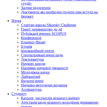
студії»
Заочне відділення
Документи які необхідно подати при вступі на
бюджет
Наука
Стартап-школа Sikorsky Challenge
Грант: керівництво до дії
Публікації вчених SCOPUS
Конференції
Erasmus+Bioart
Історія
Інноваційний центр
Спеціалізовані вчені ради
Докторантура
Наукові заходи
Напрями наукової діяльності
Молодіжна наука
Лабораторії
Видатні вчені
Науково-методичні видання
Аспірантура
Студенту
Каталог дисциплін вільного вибору
Атестація щодо вільного володіння державною
мовою