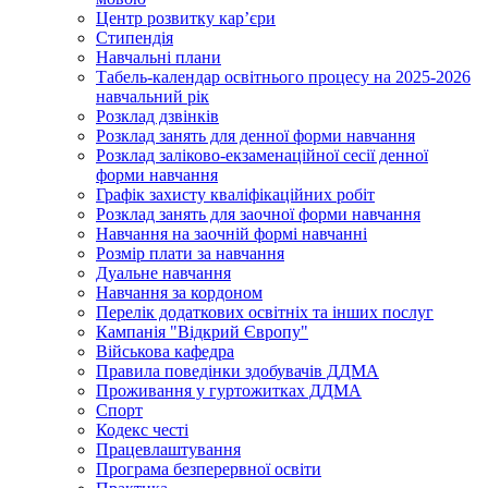
Центр розвитку кар’єри
Стипендія
Навчальні плани
Табель-календар освітнього процесу на 2025-2026
навчальний рік
Розклад дзвінків
Розклад занять для денної форми навчання
Розклад заліково-екзаменаційної сесії денної
форми навчання
Графік захисту кваліфікаційних робіт
Розклад занять для заочної форми навчання
Навчання на заочній формі навчанні
Розмір плати за навчання
Дуальне навчання
Навчання за кордоном
Перелік додаткових освітніх та інших послуг
Кампанія "Відкрий Європу"
Військова кафедра
Правила поведінки здобувачів ДДМА
Проживання у гуртожитках ДДМА
Спорт
Кодекс честі
Працевлаштування
Програма безперервної освіти