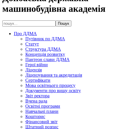
машинобудівна академія
Про ДДМА
Путівник по ДДМА
Статут
Структура ДДМА
Концепція розвитку
Пантеон слави ДДМА
Герої війни
Ліцензія
Ліцензування та акредитація
Сертифікати
Мова освітнього процесу
Документи про вищу освіту
Звіт ректора
Вчена рада
Освітні програми
Навчальні плани
Кошторис
Фінансовий звіт
Штатний розпис