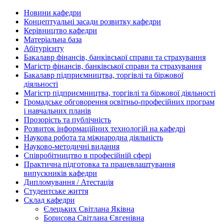
Новини кафедри
Концептуальні засади розвитку кафедри
Керівництво кафедри
Матеріальна база
Абітурієнту
Бакалавр фінансів, банківської справи та страхування
Магістр фінансів, банківської справи та страхування
Бакалавр підприємництва, торгівлі та біржової
діяльності
Магістр підприємництва, торгівлі та біржової діяльності
Громадське обговорення освітньо-професійних програм
і навчальних планів
Прозорість та публічність
Розвиток інформаційних технологій на кафедрі
Наукова робота та міжнародна діяльність
Науково-методичні видання
Співробітництво в професійній сфері
Практична підготовка та працевлаштування
випускників кафедри
Дипломування / Атестація
Студентське життя
Склад кафедри
Єлецьких Світлана Яківна
Борисова Світлана Євгенівна