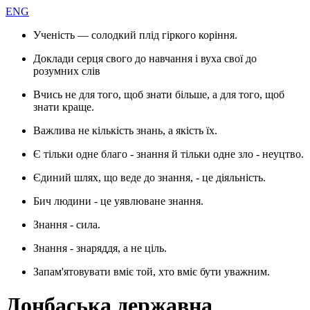
ENG
Ученість — солодкий плід гіркого коріння.
Доклади серця свого до навчання і вуха свої до
розумних слів
Вчись не для того, щоб знати більше, а для того, щоб
знати краще.
Важлива не кількість знань, а якість їх.
Є тільки одне благо - знання й тільки одне зло - неуцтво.
Єдиний шлях, що веде до знання, - це діяльність.
Бич людини - це уявлюване знання.
Знання - сила.
Знання - знаряддя, а не ціль.
Запам'ятовувати вміє той, хто вміє бути уважним.
Донбаська державна