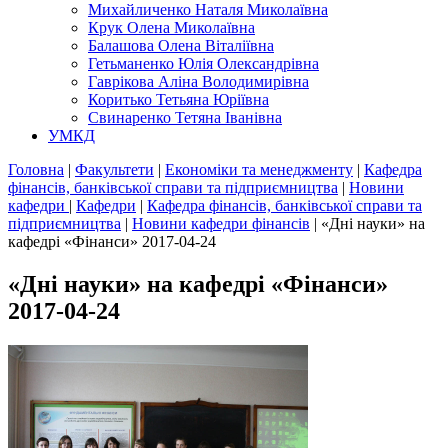
Михайличенко Наталя Миколаївна
Крук Олена Миколаївна
Балашова Олена Віталіївна
Гетьманенко Юлія Олександрівна
Гаврікова Аліна Володимирівна
Коритько Тетьяна Юріївна
Свинаренко Тетяна Іванівна
УМКД
Головна
|
Факультети
|
Економіки та менеджменту
|
Кафедра
фінансів, банківської справи та підприємництва
|
Новини
кафедри
|
Кафедри
|
Кафедра фінансів, банківської справи та
підприємництва
|
Новини кафедри фінансів
|
«Дні науки» на
кафедрі «Фінанси» 2017-04-24
«Дні науки» на кафедрі «Фінанси»
2017-04-24