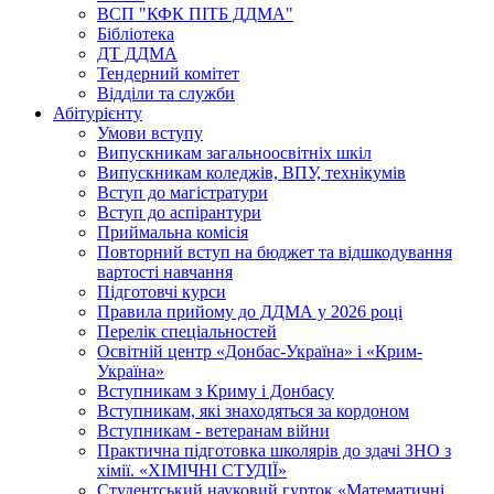
ВСП "КФК ПІТБ ДДМА"
Бібліотека
ДТ ДДМА
Тендерний комітет
Відділи та служби
Абітурієнту
Умови вступу
Випускникам загальноосвітніх шкіл
Випускникам коледжів, ВПУ, технікумів
Вступ до магістратури
Вступ до аспірантури
Приймальна комісія
Повторний вступ на бюджет та відшкодування
вартості навчання
Підготовчі курси
Правила прийому до ДДМА у 2026 році
Перелік спеціальностей
Освітній центр «Донбас-Україна» і «Крим-
Україна»
Вступникам з Криму і Донбасу
Вступникам, які знаходяться за кордоном
Вступникам - ветеранам війни
Практична підготовка школярів до здачі ЗНО з
хімії. «ХІМІЧНІ СТУДІЇ»
Студентський науковий гурток «Математичні