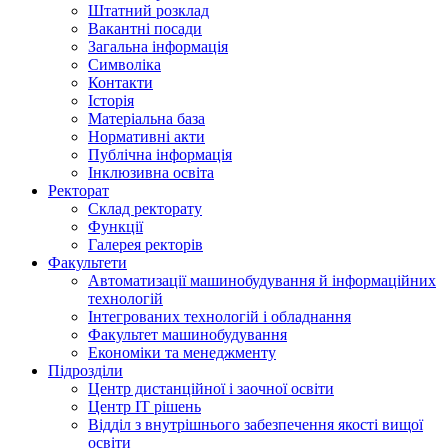
Штатний розклад
Вакантні посади
Загальна інформація
Символіка
Контакти
Історія
Матеріальна база
Нормативні акти
Публічна інформація
Інклюзивна освіта
Ректорат
Склад ректорату
Функції
Галерея ректорів
Факультети
Автоматизації машинобудування й інформаційних
технологій
Інтегрованих технологій і обладнання
Факультет машинобудування
Економіки та менеджменту
Підрозділи
Центр дистанційної і заочної освіти
Центр ІТ рішень
Відділ з внутрішнього забезпечення якості вищої
освіти