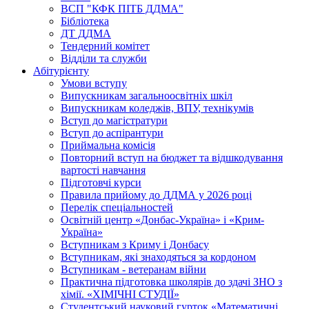
ВСП "КФК ПІТБ ДДМА"
Бібліотека
ДТ ДДМА
Тендерний комітет
Відділи та служби
Абітурієнту
Умови вступу
Випускникам загальноосвітніх шкіл
Випускникам коледжів, ВПУ, технікумів
Вступ до магістратури
Вступ до аспірантури
Приймальна комісія
Повторний вступ на бюджет та відшкодування
вартості навчання
Підготовчі курси
Правила прийому до ДДМА у 2026 році
Перелік спеціальностей
Освітній центр «Донбас-Україна» і «Крим-
Україна»
Вступникам з Криму і Донбасу
Вступникам, які знаходяться за кордоном
Вступникам - ветеранам війни
Практична підготовка школярів до здачі ЗНО з
хімії. «ХІМІЧНІ СТУДІЇ»
Студентський науковий гурток «Математичні