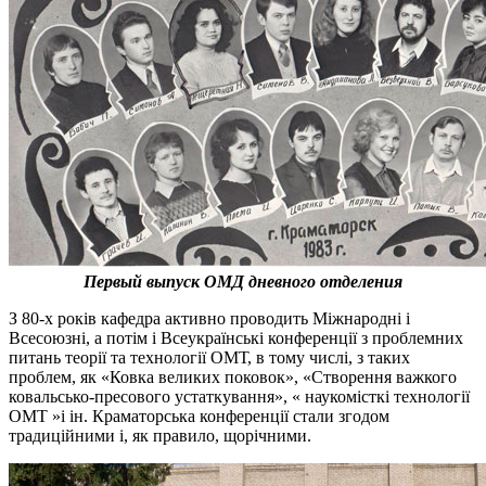
Первый выпуск ОМД дневного отделения
З 80-х років кафедра активно проводить Міжнародні і
Всесоюзні, а потім і Всеукраїнські конференції з проблемних
питань теорії та технології ОМТ, в тому числі, з таких
проблем, як «Ковка великих поковок», «Створення важкого
ковальсько-пресового устаткування», « наукомісткі технології
ОМТ »і ін. Краматорська конференції стали згодом
традиційними і, як правило, щорічними.