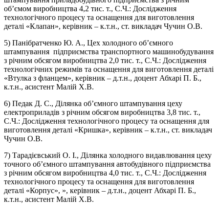
об’ємом виробництва 4,2 тис. т., С.Ч.: Дослідження
технологічного процесу та оснащення для виготовлення
деталі «Клапан», керівник – к.т.н., ст. викладач Чучин О.В.
5) Панібратченко Ю. А., Цех холодного об’ємного
штампування підприємства транспортного машинобудування
з річним обсягом виробництва 2,0 тис. т., С.Ч.: Дослідження
технологічних режимів та оснащення для виготовлення деталі
«Втулка з фланцем», керівник – д.т.н., доцент Абхарі П. Б.,
к.т.н., асистент Малій Х.В.
6) Педак Д. С., Ділянка об’ємного штампування цеху
електроприладів з річним обсягом виробництва 3,8 тис. т.,
С.Ч.: Дослідження технологічного процесу та оснащення для
виготовлення деталі «Кришка», керівник – к.т.н., ст. викладач
Чучин О.В.
7) Тарадієвський О. І., Ділянка холодного видавлювання цеху
точного об’ємного штампування автобудівного підприємства
з річним обсягом виробництва 4,0 тис. т., С.Ч.: Дослідження
технологічного процесу та оснащення для виготовлення
деталі «Корпус», », керівник – д.т.н., доцент Абхарі П. Б.,
к.т.н., асистент Малій Х.В.