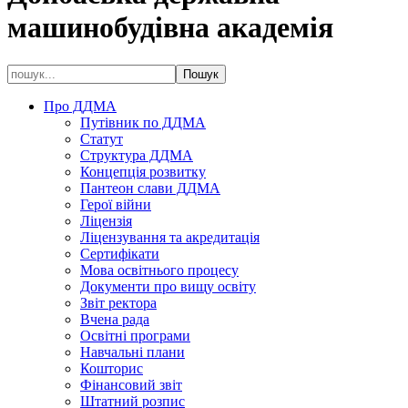
машинобудівна академія
Про ДДМА
Путівник по ДДМА
Статут
Структура ДДМА
Концепція розвитку
Пантеон слави ДДМА
Герої війни
Ліцензія
Ліцензування та акредитація
Сертифікати
Мова освітнього процесу
Документи про вищу освіту
Звіт ректора
Вчена рада
Освітні програми
Навчальні плани
Кошторис
Фінансовий звіт
Штатний розпис