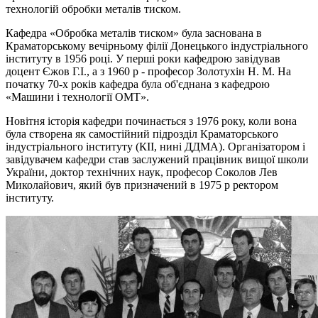
технологій обробки металів тиском.
Кафедра «Обробка металів тиском» була заснована в
Краматорському вечірньому філії Донецького індустріального
інституту в 1956 році. У перші роки кафедрою завідував
доцент Єжов Г.І., а з 1960 р - професор Золотухін Н. М. На
початку 70-х років кафедра була об'єднана з кафедрою
«Машини і технології ОМТ».
Новітня історія кафедри починається з 1976 року, коли вона
була створена як самостійний підрозділ Краматорського
індустріального інституту (КІІ, нині ДДМА). Організатором і
завідувачем кафедри став заслужений працівник вищої школи
України, доктор технічних наук, професор Соколов Лев
Миколайович, який був призначений в 1975 р ректором
інституту.