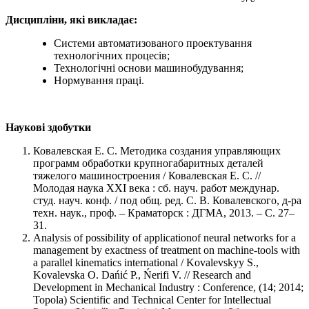
Дисципліни, які викладає:
Системи автоматизованого проектування
технологічних процесів;
Технологічні основи машинобудування;
Нормування праці.
Наукові здобутки
Ковалевская Е. С. Методика создания управляющих
программ обработки крупногабаритных деталей
тяжелого машиностроения / Ковалевская Е. С. //
Молодая наука XXI века : сб. науч. работ междунар.
студ. науч. конф. / под общ. ред. С. В. Ковалевского, д-ра
техн. наук., проф. – Краматорск : ДГМА, 2013. – С. 27–
31.
Analysis of possibility of applicationof neural networks for a
management by exactness of treatment on machine-tools with
a parallel kinematics international / Kovalevskyy S.,
Kovalevska O. Dańić P., Ńerifi V. // Research and
Development in Mechanical Industry : Conference, (14; 2014;
Topola) Scientific and Technical Center for Intellectual