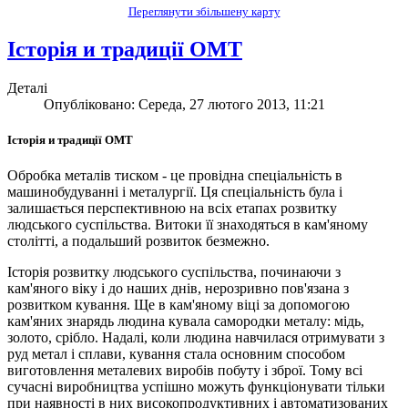
Переглянути збільшену карту
Історія и традиції ОМТ
Деталі
Опубліковано: Середа, 27 лютого 2013, 11:21
Історія и традиції ОМТ
Обробка металів тиском - це провідна спеціальність в
машинобудуванні і металургії. Ця спеціальність була і
залишається перспективною на всіх етапах розвитку
людського суспільства. Витоки її знаходяться в кам'яному
столітті, а подальший розвиток безмежно.
Історія розвитку людського суспільства, починаючи з
кам'яного віку і до наших днів, нерозривно пов'язана з
розвитком кування. Ще в кам'яному віці за допомогою
кам'яних знарядь людина кувала самородки металу: мідь,
золото, срібло. Надалі, коли людина навчилася отримувати з
руд метал і сплави, кування стала основним способом
виготовлення металевих виробів побуту і зброї. Тому всі
сучасні виробництва успішно можуть функціонувати тільки
при наявності в них високопродуктивних і автоматизованих