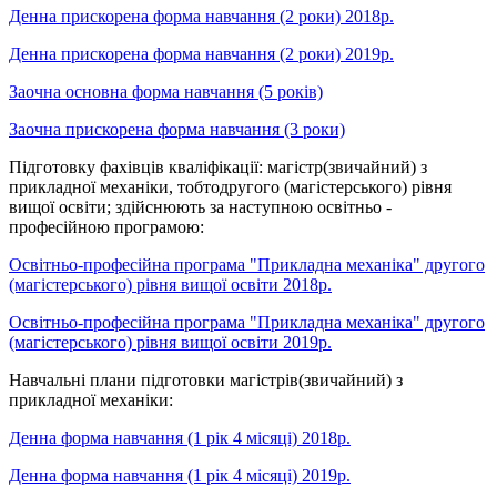
Денна прискорена форма навчання (2 роки) 2018р.
Денна прискорена форма навчання (2 роки) 2019р.
Заочна основна форма навчання (5 років)
Заочна прискорена форма навчання (3 роки)
Підготовку фахівців кваліфікації: магістр(звичайний) з
прикладної механіки, тобтодругого (магістерського) рівня
вищої освіти; здійснюють за наступною освітньо -
професійною програмою:
Освітньо-професійна програма "Прикладна механіка" другого
(магістерського) рівня вищої освіти 2018р.
Освітньо-професійна програма "Прикладна механіка" другого
(магістерського) рівня вищої освіти 2019р.
Навчальні плани підготовки магістрів(звичайний) з
прикладної механіки:
Денна форма навчання (1 рік 4 місяці) 2018р.
Денна форма навчання (1 рік 4 місяці) 2019р.