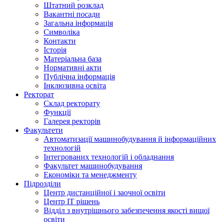
Штатний розклад
Вакантні посади
Загальна інформація
Символіка
Контакти
Історія
Матеріальна база
Нормативні акти
Публічна інформація
Інклюзивна освіта
Ректорат
Склад ректорату
Функції
Галерея ректорів
Факультети
Автоматизації машинобудування й інформаційних
технологій
Інтегрованих технологій і обладнання
Факультет машинобудування
Економіки та менеджменту
Підрозділи
Центр дистанційної і заочної освіти
Центр ІТ рішень
Відділ з внутрішнього забезпечення якості вищої
освіти