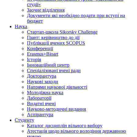
студії»
Заочне відділення
Документи які необхідно подати при вступі на
бюджет
Наука
Стартап-школа Sikorsky Challenge
Грант: керівництво до дії
Публікації вчених SCOPUS
Конференції
Erasmus+Bioart
Історія
Інноваційний центр
Спеціалізовані вчені ради
Докторантура
Наукові заходи
Напрями наукової діяльності
Молодіжна наука
Лабораторії
Видатні вчені
Науково-методичні видання
Аспірантура
Студенту
Каталог дисциплін вільного вибору
Атестація щодо вільного володіння державною
мовою