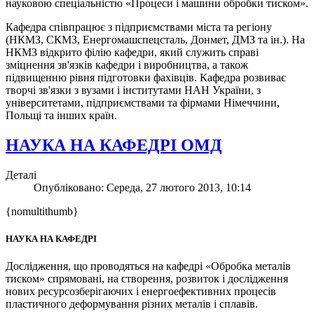
науковою спеціальністю «Процеси і машини обробки тиском».
Кафедра співпрацює з підприємствами міста та регіону
(НКМЗ, СКМЗ, Енергомашспецсталь, Донмет, ДМЗ та ін.). На
НКМЗ відкрито філію кафедри, який служить справі
зміцнення зв'язків кафедри і виробництва, а також
підвищенню рівня підготовки фахівців. Кафедра розвиває
творчі зв'язки з вузами і інститутами НАН України, з
університетами, підприємствами та фірмами Німеччини,
Польщі та інших країн.
НАУКА НА КАФЕДРІ ОМД
Деталі
Опубліковано: Середа, 27 лютого 2013, 10:14
{nomultithumb}
НАУКА НА КАФЕДРІ
Дослідження, що проводяться на кафедрі «Обробка металів
тиском» спрямовані, на створення, розвиток і дослідження
нових ресурсозберігаючих і енергоефективних процесів
пластичного деформування різних металів і сплавів.