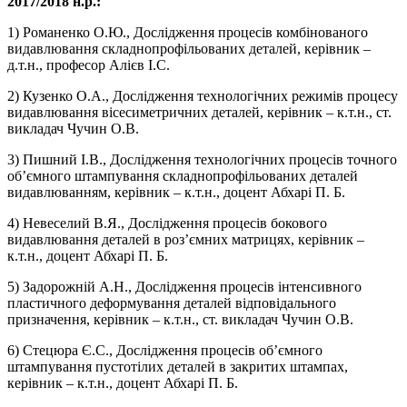
2017/2018 н.р.:
1) Романенко О.Ю., Дослідження процесів комбінованого
видавлювання складнопрофільованих деталей, керівник –
д.т.н., професор Алієв І.С.
2) Кузенко О.А., Дослідження технологічних режимів процесу
видавлювання вісесиметричних деталей, керівник – к.т.н., ст.
викладач Чучин О.В.
3) Пишний І.В., Дослідження технологічних процесів точного
об’ємного штампування складнопрофільованих деталей
видавлюванням, керівник – к.т.н., доцент Абхарі П. Б.
4) Невеселий В.Я., Дослідження процесів бокового
видавлювання деталей в роз’ємних матрицях, керівник –
к.т.н., доцент Абхарі П. Б.
5) Задорожній А.Н., Дослідження процесів інтенсивного
пластичного деформування деталей відповідального
призначення, керівник – к.т.н., ст. викладач Чучин О.В.
6) Стецюра Є.С., Дослідження процесів об’ємного
штампування пустотілих деталей в закритих штампах,
керівник – к.т.н., доцент Абхарі П. Б.