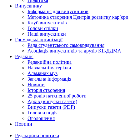
Практика
Випускнику
Інформація для випускників
Методика створення Центрів розвитку кар’єри
Клуб випускників
Голови спілки
Наші випускники
Громадські організації
Рада студентського самоврядування
Асоціація випускників та друзів КІІ-ДДМА
Редакція
Редакційна політика
Навчальні матеріали
Альманах муз
Загальна інформація
Новини
Історія створення
25 років натхненної роботи
Архів (випуски газети)
Випуски газети (PDF)
Головна подія
Оголошення
Новини
Редакційна політика