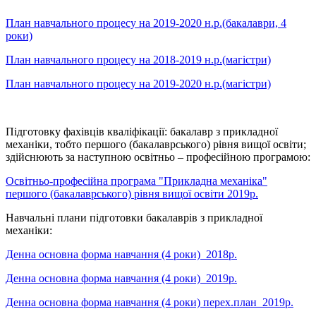
План навчального процесу на 2019-2020 н.р.(бакалаври, 4
роки)
План навчального процесу на 2018-2019 н.р.(магістри)
План навчального процесу на 2019-2020 н.р.(магістри)
Підготовку фахівців кваліфікації: бакалавр з прикладної
механіки, тобто першого (бакалаврського) рівня вищої освіти;
здійснюють за наступною освітньо – професійною програмою:
Освітньо-професійна програма "Прикладна механіка"
першого (бакалаврського) рівня вищої освіти 2019р.
Навчальні плани підготовки бакалаврів з прикладної
механіки:
Денна основна форма навчання (4 роки)_2018р.
Денна основна форма навчання (4 роки)_2019р.
Денна основна форма навчання (4 роки) перех.план_2019р.