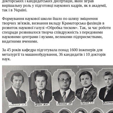
докторських і кандидатських дисертацій, який зіграв
вирішальну роль у підготовці наукових кадрів, як в академії,
так і в Україні.
Формування наукової школи йшло по шляху зміцнення
творчих зв'язків, визнання вкладу Краматорська фахівців в
розвиток наукової галузі «Обробка тиском». Так, за час роботи
спецради розвивалося творча співдружність з передовими
науковими центрами і вузами, великими підприємствами,
видатними вченими.
За 45 років кафедра підготувала понад 1600 інженерів для
металургії та машинобудування, 36 кандидатів і 10 докторів
наук.