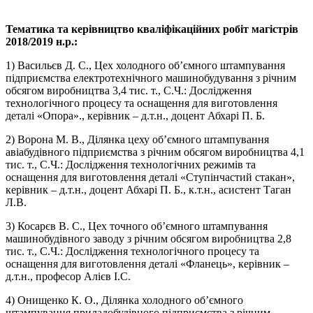
Тематика та керівництво кваліфікаційних робіт магістрів
2018/2019 н.р.:
1) Васильєв Д. С., Цех холодного об’ємного штампування
підприємства електротехнічного машинобудування з річним
обсягом виробництва 3,4 тис. т., С.Ч.: Дослідження
технологічного процесу та оснащення для виготовлення
деталі «Опора»., керівник – д.т.н., доцент Абхарі П. Б.
2) Ворона М. В., Ділянка цеху об’ємного штампування
авіабудівного підприємства з річним обсягом виробництва 4,1
тис. т., С.Ч.: Дослідження технологічних режимів та
оснащення для виготовлення деталі «Ступінчастий стакан»,
керівник – д.т.н., доцент Абхарі П. Б., к.т.н., асистент Таган
Л.В.
3) Косарєв В. С., Цех точного об’ємного штампування
машинобудівного заводу з річним обсягом виробництва 2,8
тис. т., С.Ч.: Дослідження технологічного процесу та
оснащення для виготовлення деталі «Фланець», керівник –
д.т.н., професор Алієв І.С.
4) Онищенко К. О., Ділянка холодного об’ємного
штампування приладобудівного підприємства з річним