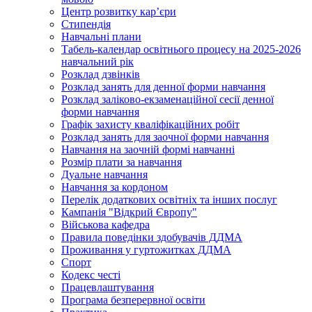
Центр розвитку кар’єри
Стипендія
Навчальні плани
Табель-календар освітнього процесу на 2025-2026
навчальний рік
Розклад дзвінків
Розклад занять для денної форми навчання
Розклад заліково-екзаменаційної сесії денної
форми навчання
Графік захисту кваліфікаційних робіт
Розклад занять для заочної форми навчання
Навчання на заочній формі навчанні
Розмір плати за навчання
Дуальне навчання
Навчання за кордоном
Перелік додаткових освітніх та інших послуг
Кампанія "Відкрий Європу"
Військова кафедра
Правила поведінки здобувачів ДДМА
Проживання у гуртожитках ДДМА
Спорт
Кодекс честі
Працевлаштування
Програма безперервної освіти