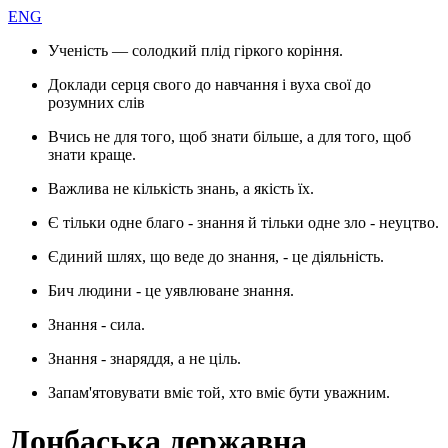
ENG
Ученість — солодкий плід гіркого коріння.
Доклади серця свого до навчання і вуха свої до
розумних слів
Вчись не для того, щоб знати більше, а для того, щоб
знати краще.
Важлива не кількість знань, а якість їх.
Є тільки одне благо - знання й тільки одне зло - неуцтво.
Єдиний шлях, що веде до знання, - це діяльність.
Бич людини - це уявлюване знання.
Знання - сила.
Знання - знаряддя, а не ціль.
Запам'ятовувати вміє той, хто вміє бути уважним.
Донбаська державна