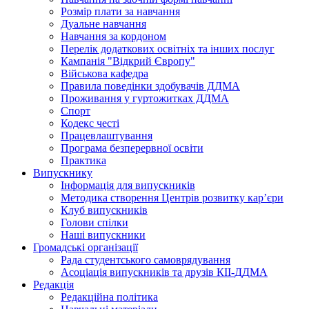
Розмір плати за навчання
Дуальне навчання
Навчання за кордоном
Перелік додаткових освітніх та інших послуг
Кампанія "Відкрий Європу"
Військова кафедра
Правила поведінки здобувачів ДДМА
Проживання у гуртожитках ДДМА
Спорт
Кодекс честі
Працевлаштування
Програма безперервної освіти
Практика
Випускнику
Інформація для випускників
Методика створення Центрів розвитку кар’єри
Клуб випускників
Голови спілки
Наші випускники
Громадські організації
Рада студентського самоврядування
Асоціація випускників та друзів КІІ-ДДМА
Редакція
Редакційна політика