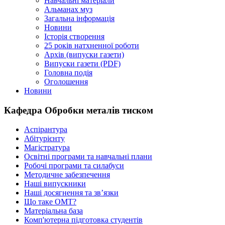
Навчальні матеріали
Альманах муз
Загальна інформація
Новини
Історія створення
25 років натхненної роботи
Архів (випуски газети)
Випуски газети (PDF)
Головна подія
Оголошення
Новини
Кафедра Обробки металів тиском
Аспірантура
Абітурієнту
Магістратура
Освітні програми та навчальні плани
Робочі програми та силабуси
Методичне забезпечення
Наші випускники
Наші досягнення та зв’язки
Що таке ОМТ?
Матеріальна база
Комп'ютерна підготовка студентів