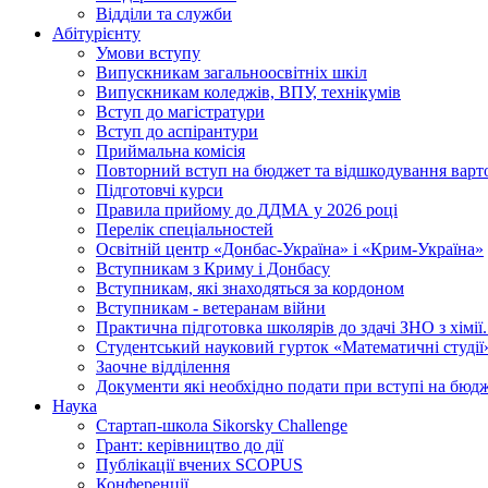
Відділи та служби
Абітурієнту
Умови вступу
Випускникам загальноосвітніх шкіл
Випускникам коледжів, ВПУ, технікумів
Вступ до магістратури
Вступ до аспірантури
Приймальна комісія
Повторний вступ на бюджет та відшкодування варто
Підготовчі курси
Правила прийому до ДДМА у 2026 році
Перелік спеціальностей
Освітній центр «Донбас-Україна» і «Крим-Україна»
Вступникам з Криму і Донбасу
Вступникам, які знаходяться за кордоном
Вступникам - ветеранам війни
Практична підготовка школярів до здачі ЗНО з хімі
Студентський науковий гурток «Математичні студії
Заочне відділення
Документи які необхідно подати при вступі на бюд
Наука
Стартап-школа Sikorsky Challenge
Грант: керівництво до дії
Публікації вчених SCOPUS
Конференції