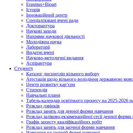
Erasmus+Bioart
Історія
Інноваційний центр
Спеціалізовані вчені ради
Докторантура
Наукові заходи
Напрями наукової діяльності
Молодіжна наука
Лабораторії
Видатні вчені
Науково-методичні видання
Аспірантура
Студенту
Каталог дисциплін вільного вибору
Атестація щодо вільного володіння державною мов
Центр розвитку кар’єри
Стипендія
Навчальні плани
Табель-календар освітнього процесу на 2025-2026 н
Розклад дзвінків
Розклад занять для денної форми навчання
Розклад заліково-екзаменаційної сесії денної форми
Графік захисту кваліфікаційних робіт
Розклад занять для заочної форми навчання
Навчання на заочній формі навчанні