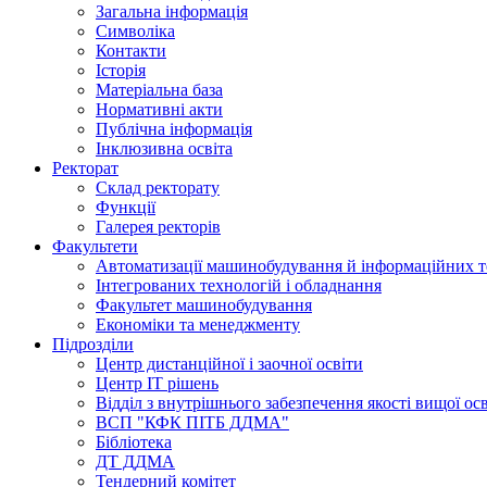
Загальна інформація
Символіка
Контакти
Історія
Матеріальна база
Нормативні акти
Публічна інформація
Інклюзивна освіта
Ректорат
Склад ректорату
Функції
Галерея ректорів
Факультети
Автоматизації машинобудування й інформаційних т
Інтегрованих технологій і обладнання
Факультет машинобудування
Економіки та менеджменту
Підрозділи
Центр дистанційної і заочної освіти
Центр ІТ рішень
Відділ з внутрішнього забезпечення якості вищої ос
ВСП "КФК ПІТБ ДДМА"
Бібліотека
ДТ ДДМА
Тендерний комітет