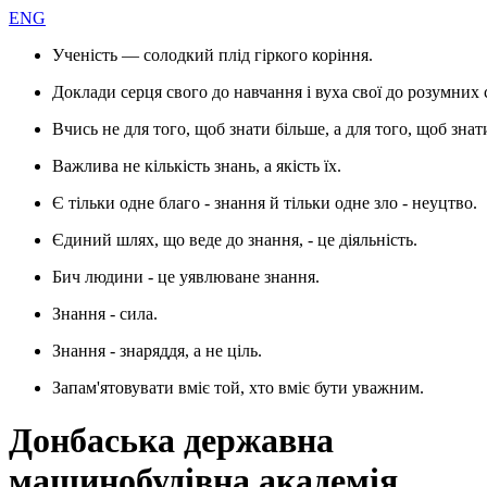
ENG
Ученість — солодкий плід гіркого коріння.
Доклади серця свого до навчання і вуха свої до розумних 
Вчись не для того, щоб знати більше, а для того, щоб знат
Важлива не кількість знань, а якість їх.
Є тільки одне благо - знання й тільки одне зло - неуцтво.
Єдиний шлях, що веде до знання, - це діяльність.
Бич людини - це уявлюване знання.
Знання - сила.
Знання - знаряддя, а не ціль.
Запам'ятовувати вміє той, хто вміє бути уважним.
Донбаська державна
машинобудівна академія