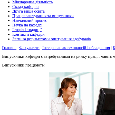
Міжнародна діяльність
Склад кафедри
Друга вища освіта
Працевлаштування та випускники
Навчальний процес
Наука на кафедрі
Історія і традиції
Контакти кафедри
Звіти за результатами опитування здобувачів
Головна
|
Факультети
|
Інтегрованих технологій і обладнання
|
К
Випускники кафедри є затребуваними на ринку праці і мають м
Випускники працюють: