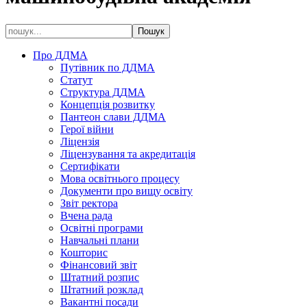
Про ДДМА
Путівник по ДДМА
Статут
Структура ДДМА
Концепція розвитку
Пантеон слави ДДМА
Герої війни
Ліцензія
Ліцензування та акредитація
Сертифікати
Мова освітнього процесу
Документи про вищу освіту
Звіт ректора
Вчена рада
Освітні програми
Навчальні плани
Кошторис
Фінансовий звіт
Штатний розпис
Штатний розклад
Вакантні посади