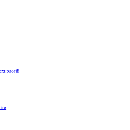
ехнологій
віти