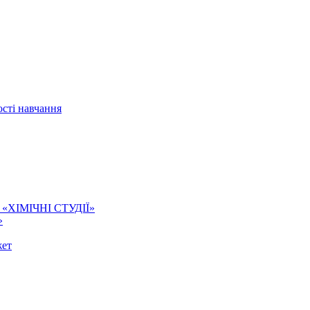
сті навчання
ї. «ХІМІЧНІ СТУДІЇ»
»
жет