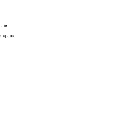
слів
и краще.