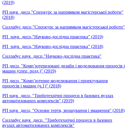
(2019)
РП наук_дисц."Спецкурс за напрямком магістерської роботи"
(2018)
Силлабус дисц."Спецкурс за напрямком магістерської роботи"
РП_наук_дисц."Науково-дослідна практика" (2019)
РП_наук_дисц."Науково-дослідна практика" (2018)
Силлабус наук_дисц."Науково-дослідна практика"
РП дисц. "Комп’ютеризовані дизайн і моделювання процесів і
машин (спец. розд.)" (2019)
РП дисц. "Комп’ютерне моделювання і проектування
процесів і машин (ч.1)" (2018)
РП наук_дисц. "Триботехнічні процеси в базових вузлах
автоматизованих комплексів" (2019)
РП наук_дисц. "Основи тертя, зношування і змащення" (2018)
Силлабус наук_дисц. "Триботехнічні процеси в базових
вузлах автоматизованих комплексів"