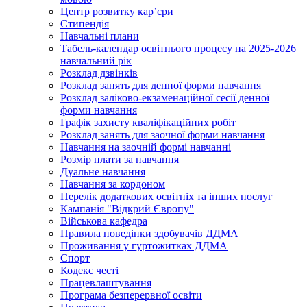
Центр розвитку кар’єри
Стипендія
Навчальні плани
Табель-календар освітнього процесу на 2025-2026
навчальний рік
Розклад дзвінків
Розклад занять для денної форми навчання
Розклад заліково-екзаменаційної сесії денної
форми навчання
Графік захисту кваліфікаційних робіт
Розклад занять для заочної форми навчання
Навчання на заочній формі навчанні
Розмір плати за навчання
Дуальне навчання
Навчання за кордоном
Перелік додаткових освітніх та інших послуг
Кампанія "Відкрий Європу"
Військова кафедра
Правила поведінки здобувачів ДДМА
Проживання у гуртожитках ДДМА
Спорт
Кодекс честі
Працевлаштування
Програма безперервної освіти