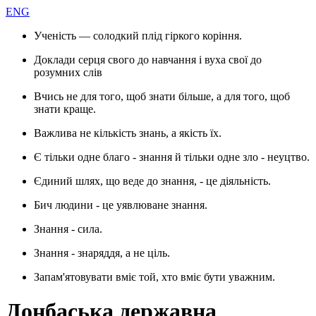
ENG
Ученість — солодкий плід гіркого коріння.
Доклади серця свого до навчання і вуха свої до
розумних слів
Вчись не для того, щоб знати більше, а для того, щоб
знати краще.
Важлива не кількість знань, а якість їх.
Є тільки одне благо - знання й тільки одне зло - неуцтво.
Єдиний шлях, що веде до знання, - це діяльність.
Бич людини - це уявлюване знання.
Знання - сила.
Знання - знаряддя, а не ціль.
Запам'ятовувати вміє той, хто вміє бути уважним.
Донбаська державна