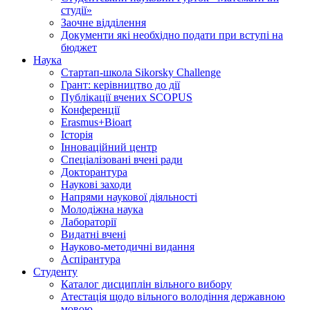
студії»
Заочне відділення
Документи які необхідно подати при вступі на
бюджет
Наука
Стартап-школа Sikorsky Challenge
Грант: керівництво до дії
Публікації вчених SCOPUS
Конференції
Erasmus+Bioart
Історія
Інноваційний центр
Спеціалізовані вчені ради
Докторантура
Наукові заходи
Напрями наукової діяльності
Молодіжна наука
Лабораторії
Видатні вчені
Науково-методичні видання
Аспірантура
Студенту
Каталог дисциплін вільного вибору
Атестація щодо вільного володіння державною
мовою