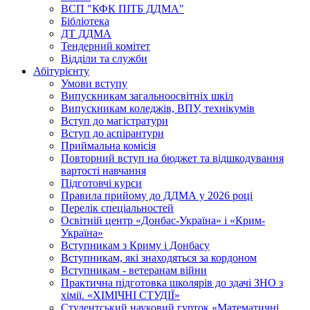
ВСП "КФК ПІТБ ДДМА"
Бібліотека
ДТ ДДМА
Тендерний комітет
Відділи та служби
Абітурієнту
Умови вступу
Випускникам загальноосвітніх шкіл
Випускникам коледжів, ВПУ, технікумів
Вступ до магістратури
Вступ до аспірантури
Приймальна комісія
Повторний вступ на бюджет та відшкодування
вартості навчання
Підготовчі курси
Правила прийому до ДДМА у 2026 році
Перелік спеціальностей
Освітній центр «Донбас-Україна» і «Крим-
Україна»
Вступникам з Криму і Донбасу
Вступникам, які знаходяться за кордоном
Вступникам - ветеранам війни
Практична підготовка школярів до здачі ЗНО з
хімії. «ХІМІЧНІ СТУДІЇ»
Студентський науковий гурток «Математичні