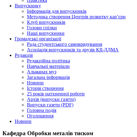
Практика
Випускнику
Інформація для випускників
Методика створення Центрів розвитку кар’єри
Клуб випускників
Голови спілки
Наші випускники
Громадські організації
Рада студентського самоврядування
Асоціація випускників та друзів КІІ-ДДМА
Редакція
Редакційна політика
Навчальні матеріали
Альманах муз
Загальна інформація
Новини
Історія створення
25 років натхненної роботи
Архів (випуски газети)
Випуски газети (PDF)
Головна подія
Оголошення
Новини
Кафедра Обробки металів тиском