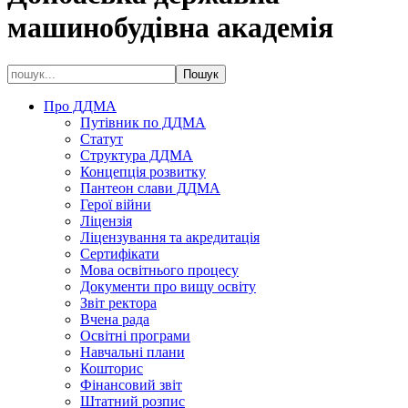
машинобудівна академія
Про ДДМА
Путівник по ДДМА
Статут
Структура ДДМА
Концепція розвитку
Пантеон слави ДДМА
Герої війни
Ліцензія
Ліцензування та акредитація
Сертифікати
Мова освітнього процесу
Документи про вищу освіту
Звіт ректора
Вчена рада
Освітні програми
Навчальні плани
Кошторис
Фінансовий звіт
Штатний розпис