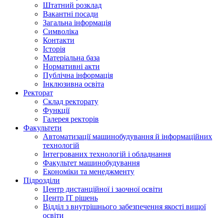
Штатний розклад
Вакантні посади
Загальна інформація
Символіка
Контакти
Історія
Матеріальна база
Нормативні акти
Публічна інформація
Інклюзивна освіта
Ректорат
Склад ректорату
Функції
Галерея ректорів
Факультети
Автоматизації машинобудування й інформаційних
технологій
Інтегрованих технологій і обладнання
Факультет машинобудування
Економіки та менеджменту
Підрозділи
Центр дистанційної і заочної освіти
Центр ІТ рішень
Відділ з внутрішнього забезпечення якості вищої
освіти