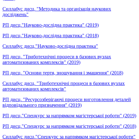
Силлабус дисц. "Методика та організація наукових
досліджень"
РП дисц."Науково-дослідна практика" (2019)
РП дисц."Науково-дослідна практика" (2018)
Силлабус дисц."Науково-дослідна практика"
РП дисц. "Триботехнічні процеси в базових вузлах
автоматизованих комплексів" (2019)
РП дисц. "Основи тертя, зношування і змащення" (2018)
Силлабус дисц. "Триботехнічні процеси в базових вузлах
автоматизованих комплексів"
РП дисц. "Ресурсозберігаючі процеси виготовлення деталей
відповідального призначення" (2019)
РП дисц."Спецкурс за напрямком магістерської роботи" (2019)
РП дисц."Спецкурс за напрямком магістерської роботи" (2018)
Силлабус дисц."Спецкурс за напрямком магістерської роботи"