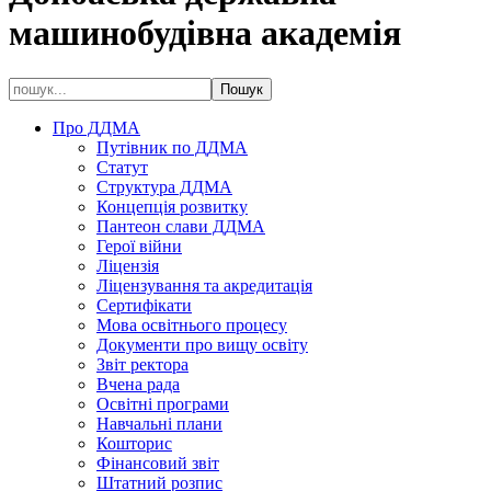
машинобудівна академія
Про ДДМА
Путівник по ДДМА
Статут
Структура ДДМА
Концепція розвитку
Пантеон слави ДДМА
Герої війни
Ліцензія
Ліцензування та акредитація
Сертифікати
Мова освітнього процесу
Документи про вищу освіту
Звіт ректора
Вчена рада
Освітні програми
Навчальні плани
Кошторис
Фінансовий звіт
Штатний розпис