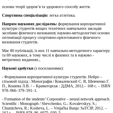
основи теорії здоров’я та здорового способу життя.
Спортивна спеціалізація:
легка атлетика.
Напрям наукових досліджень:
формування корпоративної
культури студентів вищих технічних навчальних закладів
засобами фізичного виховання; науково-методологічні основи
оптимізації процесу спортивно-орієнтованого фізичного
виховання студентів.
Має 80 публікації, із них 11 навчально-методичного характеру
та 69 наукових, в тому числі в фахових та в науково -
метричних виданнях.,
Наукові здобутки
(з посиланнями):
- Формування корпоративної культури студентів. Нейро –
сітьовий підхід : Монографія / Ковалевский С. В, Шевченко Г.
П., Кошева Л.В. / – Краматорськ : ДДМА, 2012.– 168 с. – ISBN
978–966–379–591–1.
- Formation of the students’ Corporative – neural network approach.
Scientific : Мonograph / Shevchenko, G.; Kovalevskyy, S.;
Chumicheva, R.; Kosheva, L. – Vrnjačka Banja: SaTCIP, 2012. –
162 с. – ISBN 978–86–6075–030–5.