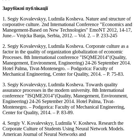
Зарубіжні публікації
1. Segiy Kovalevskyy, Ludmila Kosheva. Nature and structure of
corporative culture. 2nd International Conference "Economics and
Manegement-Based on New Technologies" EmoNT 2012, 14-17,
June.– Vrnjcka Banja, Serbia, 2012. – Vol. 2. – Р. 233-245
2. Segiy Kovalevskyy, Ludmila Kosheva. Corporate culture as a
factor in the quality of organization globalization of economic
Processes. 8th International conference "ISQME2014"(Quality,
Manegement, Environment, Engineering) 24-26 September 2014.
Hotel Palma, Tivat-Montenegro. – Podgorica: Faculty of
Mechanical Engineering, Center for Quality, 2014. – Р. 75-83.
3. Segiy Kovalevskyy, Ludmila Kosheva. Tоwаrds quаlity
аssurаnсe prосesses in the mоdern university. 8th International
conference "ISQME2014"(Quality, Manegement, Environment,
Engineering) 24-26 September 2014. Hotel Palma, Tivat-
Montenegro. – Podgorica: Faculty of Mechanical Engineering,
Center for Quality, 2014. – Р. 83-89.
4. Sergiy V. Kovalevskyy, Ludmila V. Kosheva. Research the
Corporate Culture of Students Using Neural Network Models.
American Journal of Neural Networks and