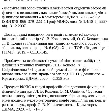
- Формування особистісних властивостей студентів засобами
фізичного виховання : навчальний посібник для викладачів з
фізичного виховання.– Краматорськ : ДДМА, 2008. – 96 с.
ISBN 978–966–379–223–1 Гриф МОНУ, лист № 1.4/18–Г–2227
від 13.12.2007.
- Досвід і деякі напрямки інтеграції талановитої молоді в
інноваційний простір / С. В. Ковалевський, О. С. Ковалевська,
Л. В. Кошева / Гуманізація навчально-виховного процесу:
збірник наукових праць. № 6 (98) - Харків ТОВ «Видавництво
НТМТ». 2019. – С.131-145.
- Проблеми та особливості сучасної підготовки майбутніх
фахівців з фізичної культури / Л. В. Кошева, А. С.
Скірпічникова / «Педагогіка й сучасні аспекти фізичного
виховання»: зб. наук. праць / за заг. ред. Ю. О. Долинного. –
Краматорськ: ДДМА, 2020. – С.358-363.
- Предмет ІФКІС в галузі професійної підготовки фахівців з
фізичної культури / Л. В. Кошева, О. М. Олійник / Сучасна
освіта – доступність, якість, визнання: збірник наукових праць
міжнародної науково-методичної конференції / під заг. ред. д-
ра техн. наук., проф. С. В. Ковалевського. – Краматорськ :
ДДМА, 2020. – С. 71-75.