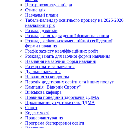
Центр розвитку кар’єри
Стипендія
Навчальні плани
Табель-календар освітнього процесу на 2025-2026
навчальний рік
Розклад дзвінків
Розклад занять для денної форми навчання
Розклад заліково-екзаменаційної сесії денної
форми навчання
Графік захисту кваліфікаційних робіт
Розклад занять для заочної форми навчання
Навчання на заочній формі навчанні
Розмір плати за навчання
Дуальне навчання
Навчання за кордоном
Перелік додаткових освітніх та інших послуг
Кампанія "Відкрий Європу"
Військова кафедра
Правила поведінки здобувачів ДДМА
Проживання у гуртожитках ДДМА
Спорт
Кодекс честі
Працевлаштування
Програма безперервної освіти