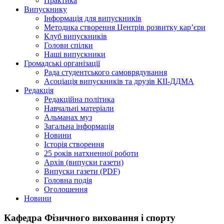
Практика
Випускнику
Інформація для випускників
Методика створення Центрів розвитку кар’єри
Клуб випускників
Голови спілки
Наші випускники
Громадські організації
Рада студентського самоврядування
Асоціація випускників та друзів КІІ-ДДМА
Редакція
Редакційна політика
Навчальні матеріали
Альманах муз
Загальна інформація
Новини
Історія створення
25 років натхненної роботи
Архів (випуски газети)
Випуски газети (PDF)
Головна подія
Оголошення
Новини
Кафедра Фізичного виховання і спорту