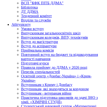
ВСП "КФК ПІТБ ДДМА"
Бібліотека
ДТ ДДМА
Тендерний комітет
Відділи та служби
Абітурієнту
Умови вступу
Випускникам загальноосвітніх шкіл
Випускникам коледжів, ВПУ, технікумів
Вступ до магістратури
Вступ до аспірантури
Приймальна комісія
Повторний вступ на бюджет та відшкодування
вартості навчання
Підготовчі курси
Правила прийому до ДДМА у 2026 році
Перелік спеціальностей
Освітній центр «Донбас-Україна» і «Крим-
Україна»
Вступникам з Криму і Донбасу
Вступникам, які знаходяться за кордоном
Вступникам - ветеранам війни
Практична підготовка школярів до здачі ЗНО з
хімії. «ХІМІЧНІ СТУДІЇ»
Студентський науковий гурток «Математичні