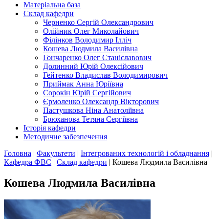
Матеріальна база
Склад кафедри
Черненко Сергій Олександрович
Олійник Олег Миколайович
Філінков Володимир Ілліч
Кошева Людмила Василівна
Гончаренко Олег Станіславович
Долинний Юрій Олексійович
Гейтенко Владислав Володимирович
Приймак Анна Юріївна
Сорокін Юрій Сергійович
Єрмоленко Олександр Вікторович
Пастушкова Ніна Анатоліївна
Брюханова Тетяна Сергіївна
Історія кафедри
Методичне забезпечення
Головна
|
Факультети
|
Інтегрованих технологій і обладнання
|
Кафедра ФВС
|
Склад кафедри
|
Кошева Людмила Василівна
Кошева Людмила Василівна