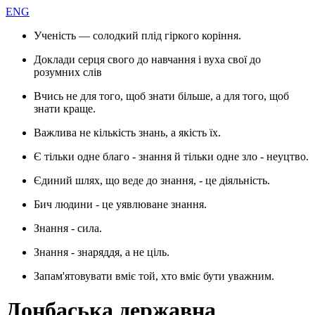
ENG
Ученість — солодкий плід гіркого коріння.
Доклади серця свого до навчання і вуха свої до
розумних слів
Вчись не для того, щоб знати більше, а для того, щоб
знати краще.
Важлива не кількість знань, а якість їх.
Є тільки одне благо - знання й тільки одне зло - неуцтво.
Єдиний шлях, що веде до знання, - це діяльність.
Бич людини - це уявлюване знання.
Знання - сила.
Знання - знаряддя, а не ціль.
Запам'ятовувати вміє той, хто вміє бути уважним.
Донбаська державна