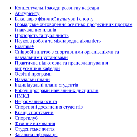
Концептуальні засади розвитку кафедри
Абітурієнту
Бакалавр з фізичної культури і спорту
Громадське обговорення освітньо-професійних програм
і навчальних планів
Прозорість та публічність
Наукова робота та міжнародна діяльність
Erasmus+
Співробітництво з спортивними організаціями та
навчальними установами
Практична підготовка та працевлаштування
випускників кафедри
Освітні програми
Навчальні плани
Індивідуальні плани студентів
Робочі програми навчальних дисциплін
НМКД
Неформальна освіта
Спортивні досягнення студентів
Кращі спортсмени
Спортклуб
Фізичне виховання
Студентське життя
Загальна інформація