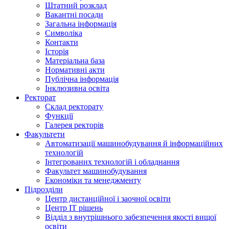
Штатний розклад
Вакантні посади
Загальна інформація
Символіка
Контакти
Історія
Матеріальна база
Нормативні акти
Публічна інформація
Інклюзивна освіта
Ректорат
Склад ректорату
Функції
Галерея ректорів
Факультети
Автоматизації машинобудування й інформаційних
технологій
Інтегрованих технологій і обладнання
Факультет машинобудування
Економіки та менеджменту
Підрозділи
Центр дистанційної і заочної освіти
Центр ІТ рішень
Відділ з внутрішнього забезпечення якості вищої
освіти