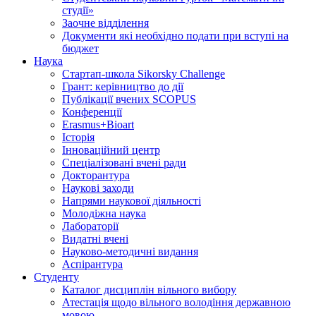
студії»
Заочне відділення
Документи які необхідно подати при вступі на
бюджет
Наука
Стартап-школа Sikorsky Challenge
Грант: керівництво до дії
Публікації вчених SCOPUS
Конференції
Erasmus+Bioart
Історія
Інноваційний центр
Спеціалізовані вчені ради
Докторантура
Наукові заходи
Напрями наукової діяльності
Молодіжна наука
Лабораторії
Видатні вчені
Науково-методичні видання
Аспірантура
Студенту
Каталог дисциплін вільного вибору
Атестація щодо вільного володіння державною
мовою