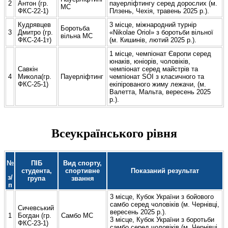
2
Антон (гр.
пауерліфтингу серед дорослих (м.
МС
ФКС-22-1)
Плзень, Чехія, травень 2025 р.).
Кудрявцев
3 місце, міжнародний турнір
Боротьба
3
Дмитро (гр.
«Nikolae Oriol» з боротьби вільної
вільна МС
ФКС-24-1т)
(м. Кишинів, лютий 2025 р.).
1 місце, чемпіонат Європи серед
юнаків, юніорів, чоловіків,
Савкін
чемпіонат серед майстрів та
4
Микола(гр.
Пауерліфтинг
чемпіонат SOI з класичного та
ФКС-25-1)
екіпірованого жиму лежачи, (м.
Валетта, Мальта, вересень 2025
р.).
Всеукраїнського рівня
№
ПІБ
Вид спорту,
студента,
спортивне
Показаний результат
з/
група
звання
п
3 місце, Кубок України з бойового
самбо серед чоловіків (м. Чернівці,
Сичевський
вересень 2025 р.).
1
Богдан (гр.
Самбо МС
3 місце, Кубок України з боротьби
ФКС-23-1)
самбо серед чоловіків (м. Чернівці,