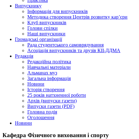
Практика
Випускнику
Інформація для випускників
Методика створення Центрів розвитку кар’єри
Клуб випускників
Голови спілки
Наші випускники
Громадські організації
Рада студентського самоврядування
Асоціація випускників та друзів КІІ-ДДМА
Редакція
Редакційна політика
Навчальні матеріали
Альманах муз
Загальна інформація
Новини
Історія створення
25 років натхненної роботи
Архів (випуски газети)
Випуски газети (PDF)
Головна подія
Оголошення
Новини
Кафедра Фізичного виховання і спорту