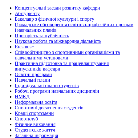
Концептуальні засади розвитку кафедри
Абітурієнту
Бакалавр з фізичної культури і спорту
Громадське обговорення освітньо-професійних програм
і навчальних планів
Прозорість та публічність
Наукова робота та міжнародна діяльність
Erasmus+
Співробітництво з спортивними організаціями та
навчальними установами
Практична підготовка та працевлаштування
випускників кафедри
Освітні програми
Навчальні плани
Індивідуальні плани студентів
Робочі програми навчальних дисциплін
НМКД
Неформальна освіта
Спортивні досягнення студентів
Кращі спортсмени
Спортклуб
Фізичне виховання
Студентське життя
Загальна інформація