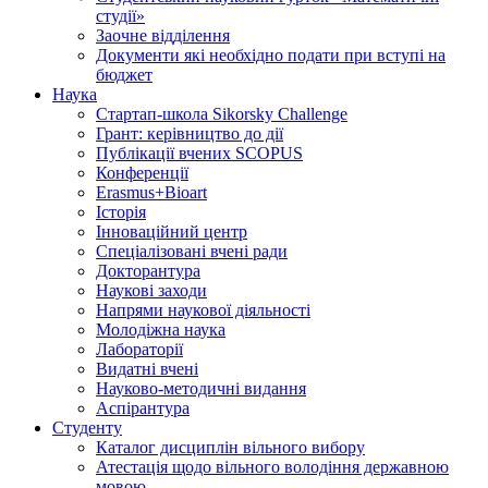
студії»
Заочне відділення
Документи які необхідно подати при вступі на
бюджет
Наука
Стартап-школа Sikorsky Challenge
Грант: керівництво до дії
Публікації вчених SCOPUS
Конференції
Erasmus+Bioart
Історія
Інноваційний центр
Спеціалізовані вчені ради
Докторантура
Наукові заходи
Напрями наукової діяльності
Молодіжна наука
Лабораторії
Видатні вчені
Науково-методичні видання
Аспірантура
Студенту
Каталог дисциплін вільного вибору
Атестація щодо вільного володіння державною
мовою