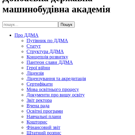
машинобудівна академія
Про ДДМА
Путівник по ДДМА
Статут
Структура ДДМА
Концепція розвитку
Пантеон слави ДДМА
Герої війни
Ліцензія
Ліцензування та акредитація
Сертифікати
Мова освітнього процесу
Документи про вищу освіту
Звіт ректора
Вчена рада
Освітні програми
Навчальні плани
Кошторис
Фінансовий звіт
Штатний розпис