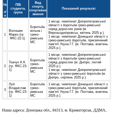
Вид
№
ПІБ
спорту,
студента,
Показаний результат
спортивне
з/
група
звання
п
1 місце, чемпіонат Дніпропетровської
області з боротьби греко-римської
Боротьба
серед дорослих років (м.
Волошин
вільна і
Верхньодніпровськ, квітень 2025 р.).
1
Марко (гр
греко-
1 місце, чемпіонат Донецької області з
.ФКС-22-1)
римська
греко-римської боротьби, присвячений
МС
пам’яті Узуна Г.Г. (м. Полтава, жовтень
2025 р.).
1 місце, чемпіонат Дніпропетровської
області з боротьби греко-римської
Боротьба
Ткачук А.К.
серед дорослих (м. Дніпро, лютий
греко-
2
(гр. ФКС-23-
2025 р.).
римська
1)
1 місце, чемпіонат Дніпропетровської
МС
області з греко-римської боротьби (м.
Дніпро, серпень 2025 р.).
Луб
Боротьба
1 місце, чемпіонат Донецької області з
Владислав
греко-
греко-римської боротьби, присвячений
3
(гр. ФКС-23-
римська
пам’яті Узуна Г.Г. (м. Полтава, жовтень
1)
МС
2025 р.).
Наша адреса: Донецька обл., 84313, м. Краматорськ, ДДМА,