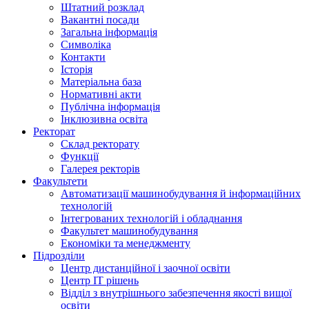
Штатний розклад
Вакантні посади
Загальна інформація
Символіка
Контакти
Історія
Матеріальна база
Нормативні акти
Публічна інформація
Інклюзивна освіта
Ректорат
Склад ректорату
Функції
Галерея ректорів
Факультети
Автоматизації машинобудування й інформаційних
технологій
Інтегрованих технологій і обладнання
Факультет машинобудування
Економіки та менеджменту
Підрозділи
Центр дистанційної і заочної освіти
Центр ІТ рішень
Відділ з внутрішнього забезпечення якості вищої
освіти