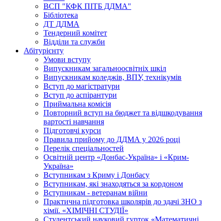
ВСП "КФК ПІТБ ДДМА"
Бібліотека
ДТ ДДМА
Тендерний комітет
Відділи та служби
Абітурієнту
Умови вступу
Випускникам загальноосвітніх шкіл
Випускникам коледжів, ВПУ, технікумів
Вступ до магістратури
Вступ до аспірантури
Приймальна комісія
Повторний вступ на бюджет та відшкодування
вартості навчання
Підготовчі курси
Правила прийому до ДДМА у 2026 році
Перелік спеціальностей
Освітній центр «Донбас-Україна» і «Крим-
Україна»
Вступникам з Криму і Донбасу
Вступникам, які знаходяться за кордоном
Вступникам - ветеранам війни
Практична підготовка школярів до здачі ЗНО з
хімії. «ХІМІЧНІ СТУДІЇ»
Студентський науковий гурток «Математичні