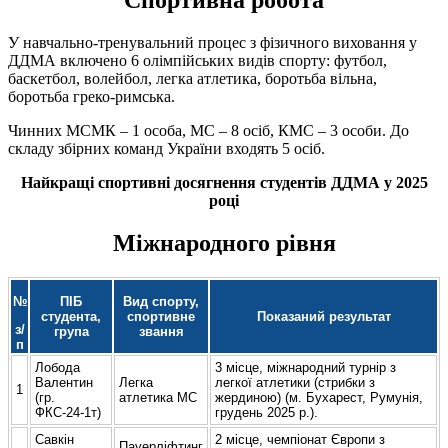
Спортивна робота
У навчально-тренувальний процес з фізичного виховання у
ДДМА включено 6 олімпійських видів спорту: футбол,
баскетбол, волейбол, легка атлетика, боротьба вільна,
боротьба греко-римська.
Чинних МСМК – 1 особа, МС – 8 осіб, КМС – 3 особи. До
складу збірних команд України входять 5 осіб.
Найкращі спортивні досягнення студентів ДДМА у 2025
році
Міжнародного рівня
№
ПІБ
Вид спорту,
студента,
спортивне
Показаний результат
з/
група
звання
п
Лобода
3 місце, міжнародний турнір з
Валентин
Легка
легкої атлетики (стрибки з
1
(гр.
атлетика МС
жердиною) (м. Бухарест, Румунія,
ФКС-24-1т)
грудень 2025 р.).
Савкін
2 місце, чемпіонат Європи з
Пауерліфтинг