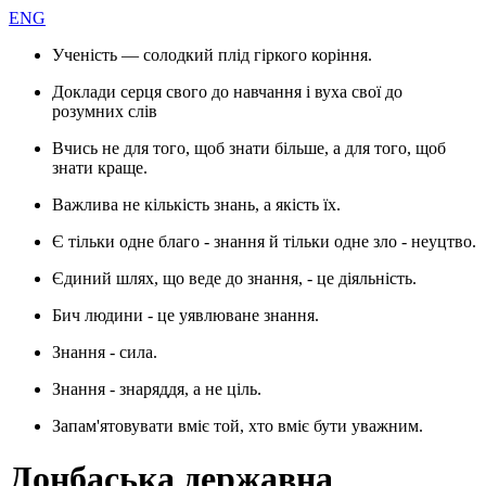
ENG
Ученість — солодкий плід гіркого коріння.
Доклади серця свого до навчання і вуха свої до
розумних слів
Вчись не для того, щоб знати більше, а для того, щоб
знати краще.
Важлива не кількість знань, а якість їх.
Є тільки одне благо - знання й тільки одне зло - неуцтво.
Єдиний шлях, що веде до знання, - це діяльність.
Бич людини - це уявлюване знання.
Знання - сила.
Знання - знаряддя, а не ціль.
Запам'ятовувати вміє той, хто вміє бути уважним.
Донбаська державна