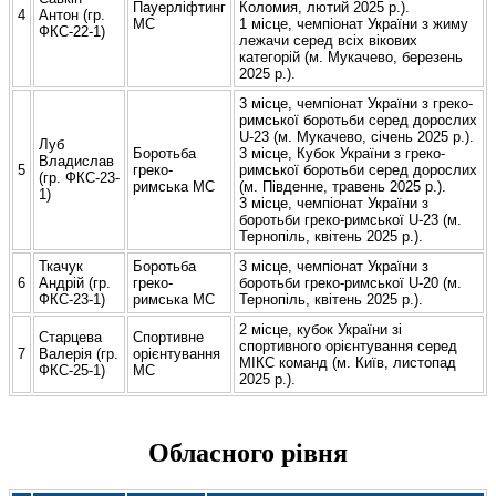
Пауерліфтинг
Коломия, лютий 2025 р.).
4
Антон (гр.
МС
1 місце, чемпіонат України з жиму
ФКС-22-1)
лежачи серед всіх вікових
категорій (м. Мукачево, березень
2025 р.).
3 місце, чемпіонат України з греко-
римської боротьби серед дорослих
U-23 (м. Мукачево, січень 2025 р.).
Луб
Боротьба
3 місце, Кубок України з греко-
Владислав
5
греко-
римської боротьби серед дорослих
(гр. ФКС-23-
римська МС
(м. Південне, травень 2025 р.).
1)
3 місце, чемпіонат України з
боротьби греко-римської U-23 (м.
Тернопіль, квітень 2025 р.).
Ткачук
Боротьба
3 місце, чемпіонат України з
6
Андрій (гр.
греко-
боротьби греко-римської U-20 (м.
ФКС-23-1)
римська МС
Тернопіль, квітень 2025 р.).
2 місце, кубок України зі
Старцева
Спортивне
спортивного орієнтування серед
7
Валерія (гр.
орієнтування
МІКС команд (м. Київ, листопад
ФКС-25-1)
МС
2025 р.).
Обласного рівня