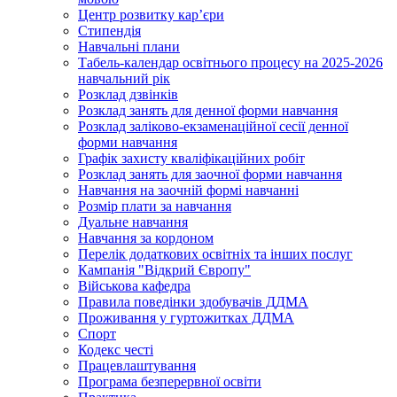
Центр розвитку кар’єри
Стипендія
Навчальні плани
Табель-календар освітнього процесу на 2025-2026
навчальний рік
Розклад дзвінків
Розклад занять для денної форми навчання
Розклад заліково-екзаменаційної сесії денної
форми навчання
Графік захисту кваліфікаційних робіт
Розклад занять для заочної форми навчання
Навчання на заочній формі навчанні
Розмір плати за навчання
Дуальне навчання
Навчання за кордоном
Перелік додаткових освітніх та інших послуг
Кампанія "Відкрий Європу"
Військова кафедра
Правила поведінки здобувачів ДДМА
Проживання у гуртожитках ДДМА
Спорт
Кодекс честі
Працевлаштування
Програма безперервної освіти