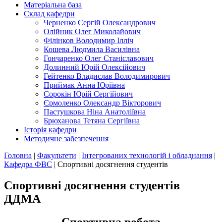
Матеріальна база
Склад кафедри
Черненко Сергій Олександрович
Олійник Олег Миколайович
Філінков Володимир Ілліч
Кошева Людмила Василівна
Гончаренко Олег Станіславович
Долинний Юрій Олексійович
Гейтенко Владислав Володимирович
Приймак Анна Юріївна
Сорокін Юрій Сергійович
Єрмоленко Олександр Вікторович
Пастушкова Ніна Анатоліївна
Брюханова Тетяна Сергіївна
Історія кафедри
Методичне забезпечення
Головна
|
Факультети
|
Інтегрованих технологій і обладнання
|
Кафедра ФВС
|
Спортивні досягнення студентів
Спортивні досягнення студентів
ДДМА