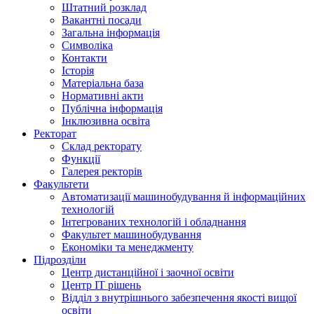
Штатний розклад
Вакантні посади
Загальна інформація
Символіка
Контакти
Історія
Матеріальна база
Нормативні акти
Публічна інформація
Інклюзивна освіта
Ректорат
Склад ректорату
Функції
Галерея ректорів
Факультети
Автоматизації машинобудування й інформаційних
технологій
Інтегрованих технологій і обладнання
Факультет машинобудування
Економіки та менеджменту
Підрозділи
Центр дистанційної і заочної освіти
Центр ІТ рішень
Відділ з внутрішнього забезпечення якості вищої
освіти