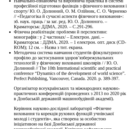
Навчально-ознайомча та виробнича практика в системі
професійної підготовки фахівців з фізичного виховання і
спорту/ Ю. О. Долинний, О. М. Олійник, С. О. Черненко
// «Педагогіка й сучасні аспекти фізичного виховання»:
зб. наук. праць / за заг. ред. Ю. О. Долинного. –
Краматорськ: ДДМА, 2020. – С.291-296.
Фізична реабілітація: проблеми й перспективи:
монографія : у 2 частинах/ – Електрон. дані. –
Краматорськ : ДДМА, 2020. – 1 електрон. опт. диск (CD-
ROM); 12 см. – Назва з тит. екрана.
Методична система навчання студентів фізкультурного
профілю до застосування здоров’язбережувальних
технологій у фізичному вихованні школярів / / Ю. О.
Долинний // The 10th International scientific and practical
conference “Dynamics of the development of world science”.
Perfect Publishing, Vancouver, Canada. 2020. p. 389-397.
Організатор всеукраїнських та міжнародних науково-
практичних конференцій (проведених з 2013 по 2020 рік
в Донбаській державній машинобудівній академії).
Керівник науково-дослідної лабораторії «Фізичне
виховання та корекція рухових функцій учнівської
молоді і студентів», яка створена за особистою
ініціативою на базі Донбаської державної