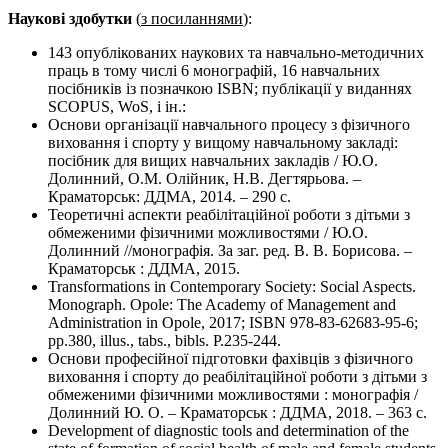
Наукові здобутки
(
з посиланнями
):
143 опублікованих наукових та навчально-методичних
праць в тому числі 6 монографій, 16 навчальних
посібників із позначкою ISBN; публікації у виданнях
SCOPUS, WoS, і ін.:
Основи організації навчального процесу з фізичного
виховання і спорту у вищому навчальному закладі:
посібник для вищих навчальних закладів / Ю.О.
Долинний, О.М. Олійник, Н.В. Дегтярьова. –
Краматорськ: ДДМА, 2014. – 290 с.
Теоретичні аспекти реабілітаційної роботи з дітьми з
обмеженими фізичними можливостями / Ю.О.
Долинний //монографія. За заг. ред. В. В. Борисова. –
Краматорськ : ДДМА, 2015.
Transformations in Contemporary Society: Social Aspects.
Monograph. Opole: The Academy of Management and
Administration in Opole, 2017; ISBN 978-83-62683-95-6;
pp.380, illus., tabs., bibls. P.235-244.
Основи професійної підготовки фахівців з фізичного
виховання i спорту до реабілітаційної роботи з дітьми з
обмеженими фізичними можливостями : монографія /
Долинний Ю. О. – Краматорськ : ДДМА, 2018. – 363 с.
Development of diagnostic tools and determination of the