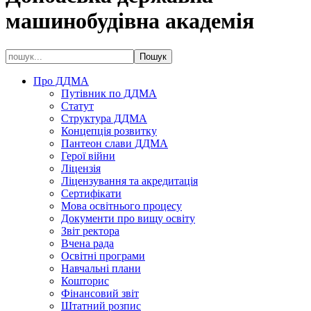
машинобудівна академія
Про ДДМА
Путівник по ДДМА
Статут
Структура ДДМА
Концепція розвитку
Пантеон слави ДДМА
Герої війни
Ліцензія
Ліцензування та акредитація
Сертифікати
Мова освітнього процесу
Документи про вищу освіту
Звіт ректора
Вчена рада
Освітні програми
Навчальні плани
Кошторис
Фінансовий звіт
Штатний розпис