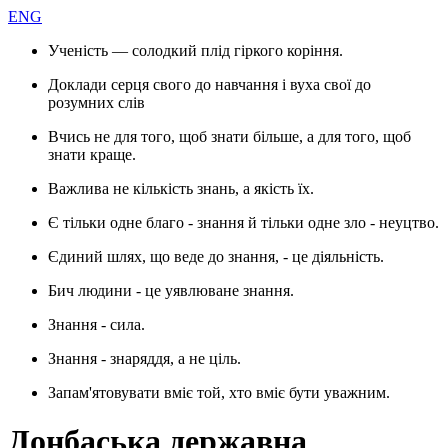
ENG
Ученість — солодкий плід гіркого коріння.
Доклади серця свого до навчання і вуха свої до
розумних слів
Вчись не для того, щоб знати більше, а для того, щоб
знати краще.
Важлива не кількість знань, а якість їх.
Є тільки одне благо - знання й тільки одне зло - неуцтво.
Єдиний шлях, що веде до знання, - це діяльність.
Бич людини - це уявлюване знання.
Знання - сила.
Знання - знаряддя, а не ціль.
Запам'ятовувати вміє той, хто вміє бути уважним.
Донбаська державна