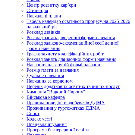
Центр розвитку кар’єри
Стипендія
Навчальні плани
Табель-календар освітнього процесу на 2025-2026
навчальний рік
Розклад дзвінків
Розклад занять для денної форми навчання
Розклад заліково-екзаменаційної сесії денної
форми навчання
Графік захисту кваліфікаційних робіт
Розклад занять для заочної форми навчання
Навчання на заочній формі навчанні
Розмір плати за навчання
Дуальне навчання
Навчання за кордоном
Перелік додаткових освітніх та інших послуг
Кампанія "Відкрий Європу"
Військова кафедра
Правила поведінки здобувачів ДДМА
Проживання у гуртожитках ДДМА
Спорт
Кодекс честі
Працевлаштування
Програма безперервної освіти