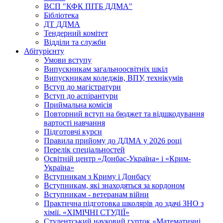
ВСП "КФК ПІТБ ДДМА"
Бібліотека
ДТ ДДМА
Тендерний комітет
Відділи та служби
Абітурієнту
Умови вступу
Випускникам загальноосвітніх шкіл
Випускникам коледжів, ВПУ, технікумів
Вступ до магістратури
Вступ до аспірантури
Приймальна комісія
Повторний вступ на бюджет та відшкодування
вартості навчання
Підготовчі курси
Правила прийому до ДДМА у 2026 році
Перелік спеціальностей
Освітній центр «Донбас-Україна» і «Крим-
Україна»
Вступникам з Криму і Донбасу
Вступникам, які знаходяться за кордоном
Вступникам - ветеранам війни
Практична підготовка школярів до здачі ЗНО з
хімії. «ХІМІЧНІ СТУДІЇ»
Студентський науковий гурток «Математичні