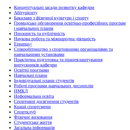
Концептуальні засади розвитку кафедри
Абітурієнту
Бакалавр з фізичної культури і спорту
Громадське обговорення освітньо-професійних програм
і навчальних планів
Прозорість та публічність
Наукова робота та міжнародна діяльність
Erasmus+
Співробітництво з спортивними організаціями та
навчальними установами
Практична підготовка та працевлаштування
випускників кафедри
Освітні програми
Навчальні плани
Індивідуальні плани студентів
Робочі програми навчальних дисциплін
НМКД
Неформальна освіта
Спортивні досягнення студентів
Кращі спортсмени
Спортклуб
Фізичне виховання
Студентське життя
Загальна інформація