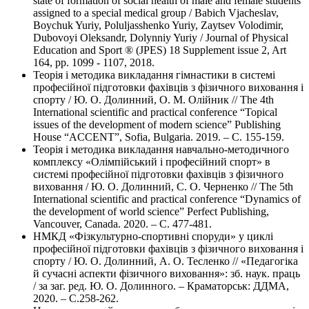
state of formation of social health of male and female students
assigned to a special medical group / Babich Vjacheslav,
Boychuk Yuriy, Poluljasshenko Yuriy, Zaytsev Volodimir,
Dubovoyi Оleksandr, Dolynniy Yuriy / Journal of Physical
Education and Sport ® (JPES) 18 Supplement issue 2, Art
164, pp. 1099 - 1107, 2018.
Теорія і методика викладання гімнастики в системі
професійної підготовки фахівців з фізичного виховання і
спорту / Ю. О. Долинний, О. М. Олійник // The 4th
International scientific and practical conference “Topical
issues of the development of modern science” Publishing
House “ACCENT”, Sofia, Bulgaria. 2019. – С. 155-159.
Теорія і методика викладання навчально-методичного
комплексу «Олімпійський і професійний спорт» в
системі професійної підготовки фахівців з фізичного
виховання / Ю. О. Долинний, С. О. Черненко // The 5th
International scientific and practical conference “Dynamics of
the development of world science” Perfect Publishing,
Vancouver, Canada. 2020. – С. 477-481.
НМКД «Фізкультурно-спортивні споруди» у циклі
професійної підготовки фахівців з фізичного виховання і
спорту / Ю. О. Долинний, А. О. Тесленко // «Педагогіка
й сучасні аспекти фізичного виховання»: зб. наук. праць
/ за заг. ред. Ю. О. Долинного. – Краматорськ: ДДМА,
2020. – С.258-262.