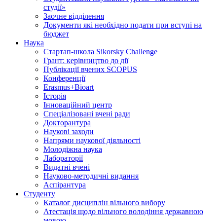
студії»
Заочне відділення
Документи які необхідно подати при вступі на
бюджет
Наука
Стартап-школа Sikorsky Challenge
Грант: керівництво до дії
Публікації вчених SCOPUS
Конференції
Erasmus+Bioart
Історія
Інноваційний центр
Спеціалізовані вчені ради
Докторантура
Наукові заходи
Напрями наукової діяльності
Молодіжна наука
Лабораторії
Видатні вчені
Науково-методичні видання
Аспірантура
Студенту
Каталог дисциплін вільного вибору
Атестація щодо вільного володіння державною
мовою