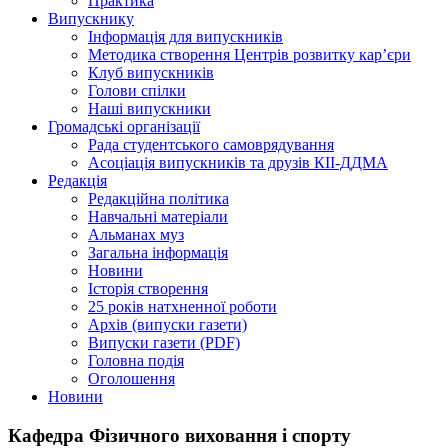
Практика
Випускнику
Інформація для випускників
Методика створення Центрів розвитку кар’єри
Клуб випускників
Голови спілки
Наші випускники
Громадські організації
Рада студентського самоврядування
Асоціація випускників та друзів КІІ-ДДМА
Редакція
Редакційна політика
Навчальні матеріали
Альманах муз
Загальна інформація
Новини
Історія створення
25 років натхненної роботи
Архів (випуски газети)
Випуски газети (PDF)
Головна подія
Оголошення
Новини
Кафедра Фізичного виховання і спорту