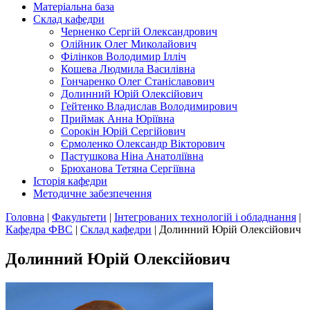
Матеріальна база
Склад кафедри
Черненко Сергій Олександрович
Олійник Олег Миколайович
Філінков Володимир Ілліч
Кошева Людмила Василівна
Гончаренко Олег Станіславович
Долинний Юрій Олексійович
Гейтенко Владислав Володимирович
Приймак Анна Юріївна
Сорокін Юрій Сергійович
Єрмоленко Олександр Вікторович
Пастушкова Ніна Анатоліївна
Брюханова Тетяна Сергіївна
Історія кафедри
Методичне забезпечення
Головна
|
Факультети
|
Інтегрованих технологій і обладнання
|
Кафедра ФВС
|
Склад кафедри
|
Долинний Юрій Олексійович
Долинний Юрій Олексійович