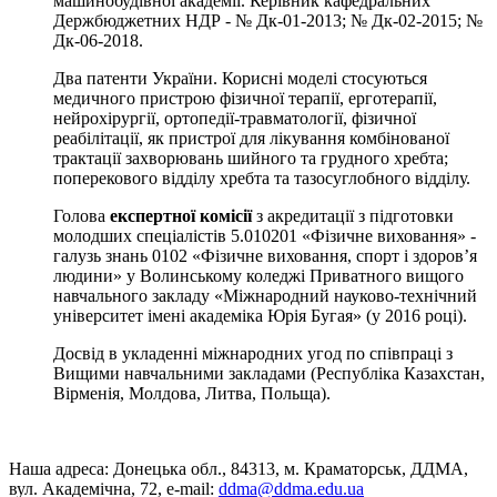
машинобудівної академії. Керівник кафедральних
Держбюджетних НДР - № Дк-01-2013; № Дк-02-2015; №
Дк-06-2018.
Два патенти України. Корисні моделі стосуються
медичного пристрою фізичної терапії, ерготерапії,
нейрохірургії, ортопедії-травматології, фізичної
реабілітації, як пристрої для лікування комбінованої
трактації захворювань шийного та грудного хребта;
поперекового відділу хребта та тазосуглобного відділу.
Голова
експертної комісії
з акредитації з підготовки
молодших спеціалістів 5.010201 «Фізичне виховання» -
галузь знань 0102 «Фізичне виховання, спорт і здоров’я
людини» у Волинському коледжі Приватного вищого
навчального закладу «Міжнародний науково-технічний
університет імені академіка Юрія Бугая» (у 2016 році).
Досвід в укладенні міжнародних угод по співпраці з
Вищими навчальними закладами (Республіка Казахстан,
Вірменія, Молдова, Литва, Польща).
Наша адреса: Донецька обл., 84313, м. Краматорськ, ДДМА,
вул. Академічна, 72, е-mail:
ddma@ddma.edu.ua