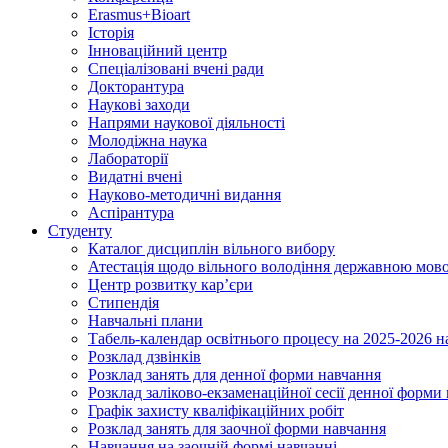
Erasmus+Bioart
Історія
Інноваційний центр
Спеціалізовані вчені ради
Докторантура
Наукові заходи
Напрями наукової діяльності
Молодіжна наука
Лабораторії
Видатні вчені
Науково-методичні видання
Аспірантура
Студенту
Каталог дисциплін вільного вибору
Атестація щодо вільного володіння державною мов
Центр розвитку кар’єри
Стипендія
Навчальні плани
Табель-календар освітнього процесу на 2025-2026 н
Розклад дзвінків
Розклад занять для денної форми навчання
Розклад заліково-екзаменаційної сесії денної форми
Графік захисту кваліфікаційних робіт
Розклад занять для заочної форми навчання
Навчання на заочній формі навчанні