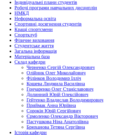
Індивідуальні плани студентів
Робочі програми навчальних дисциплін
НМКД
Неформальна освіта
Спортивні досягнення студентів
Кращі спортсмени
Спортклуб
Фізичне виховання
Студентське життя
Загальна інформація
Матеріальна база
Склад кафедри
Черненко Сергій Олександрович
Олійник Олег Миколайович
Філінков Володимир Ілліч
Кошева Людмила Василівна
Гончаренко Олег Станіславович
Долинний Юрій Олексійович
Гейтенко Владислав Володимирович
Приймак Анна Юріївна
Сорокін Юрій Сергійович
Єрмоленко Олександр Вікторович
Пастушкова Ніна Анатоліївна
Брюханова Тетяна Сергіївна
Історія кафедри