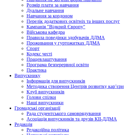
Розмір плати за навчання
Дуальне навчання
Навчання за кордоном
Перелік додаткових освітніх та інших послуг
Кампанія "Відкрий Європу"
Військова кафедра
Правила поведінки здобувачів ДДМА
Проживання у гуртожитках ДДМА
Спорт
Кодекс честі
Працевлаштування
Програма безперервної освіти
Практика
Випускнику
Інформація для випускників
Методика створення Центрів розвитку кар’єри
Клуб випускників
Голови спілки
Наші випускники
Громадські організації
Рада студентського самоврядування
Асоціація випускників та друзів КІІ-ДДМА
Редакція
Редакційна політика