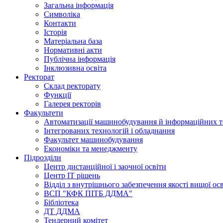
Загальна інформація
Символіка
Контакти
Історія
Матеріальна база
Нормативні акти
Публічна інформація
Інклюзивна освіта
Ректорат
Склад ректорату
Функції
Галерея ректорів
Факультети
Автоматизації машинобудування й інформаційних т
Інтегрованих технологій і обладнання
Факультет машинобудування
Економіки та менеджменту
Підрозділи
Центр дистанційної і заочної освіти
Центр ІТ рішень
Відділ з внутрішнього забезпечення якості вищої ос
ВСП "КФК ПІТБ ДДМА"
Бібліотека
ДТ ДДМА
Тендерний комітет