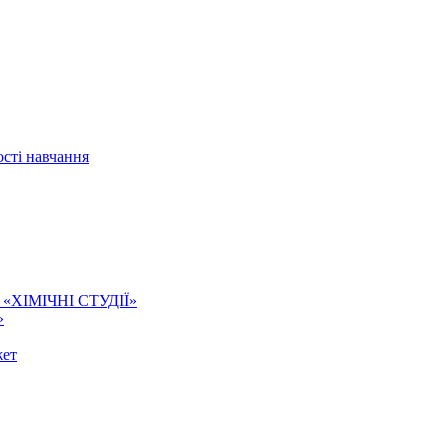
сті навчання
ї. «ХІМІЧНІ СТУДІЇ»
»
жет