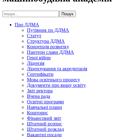
Про ДДМА
Путівник по ДДМА
Статут
Структура ДДМА
Концепція розвитку
Пантеон слави ДДМА
Герої війни
Ліцензія
Ліцензування та акредитація
Сертифікати
Мова освітнього процесу
Документи про вищу освіту
Звіт ректора
Вчена рада
Освітні програми
Навчальні плани
Кошторис
Фінансовий звіт
Штатний розпис
Штатний розклад
Вакантні посади