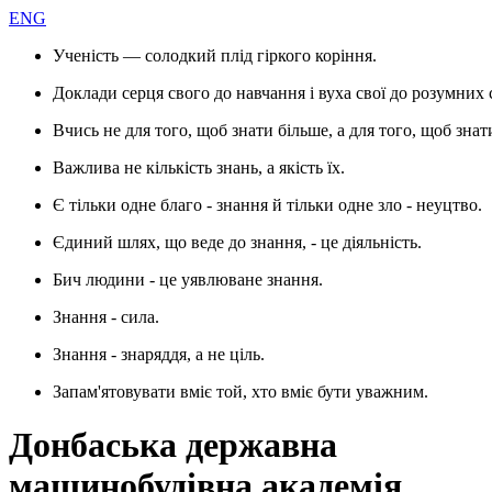
ENG
Ученість — солодкий плід гіркого коріння.
Доклади серця свого до навчання і вуха свої до розумних 
Вчись не для того, щоб знати більше, а для того, щоб знат
Важлива не кількість знань, а якість їх.
Є тільки одне благо - знання й тільки одне зло - неуцтво.
Єдиний шлях, що веде до знання, - це діяльність.
Бич людини - це уявлюване знання.
Знання - сила.
Знання - знаряддя, а не ціль.
Запам'ятовувати вміє той, хто вміє бути уважним.
Донбаська державна
машинобудівна академія