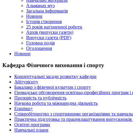
Навчальні матеріали
Альманах муз
Загальна інформація
Новини
Історія створення
25 років натхненної роботи
Архів (випуски газети)
Випуски газети (PDF)
Головна подія
Оголошення
Новини
Кафедра Фізичного виховання і спорту
Концептуальні засади розвитку кафедри
Абітурієнту
Бакалавр з фізичної культури і спорту
Громадське обговорення освітньо-професійних програм і 
Прозорість та публічність
Наукова робота та міжнародна діяльність
Erasmus+
Співробітництво з спортивними організаціями та навчал
Практична підготовка та працевлаштування випускників
Освітні програми
Навчальні плани