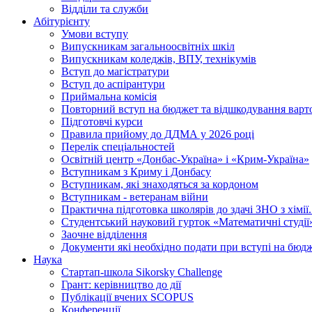
Відділи та служби
Абітурієнту
Умови вступу
Випускникам загальноосвітніх шкіл
Випускникам коледжів, ВПУ, технікумів
Вступ до магістратури
Вступ до аспірантури
Приймальна комісія
Повторний вступ на бюджет та відшкодування варто
Підготовчі курси
Правила прийому до ДДМА у 2026 році
Перелік спеціальностей
Освітній центр «Донбас-Україна» і «Крим-Україна»
Вступникам з Криму і Донбасу
Вступникам, які знаходяться за кордоном
Вступникам - ветеранам війни
Практична підготовка школярів до здачі ЗНО з хімі
Студентський науковий гурток «Математичні студії
Заочне відділення
Документи які необхідно подати при вступі на бюд
Наука
Стартап-школа Sikorsky Challenge
Грант: керівництво до дії
Публікації вчених SCOPUS
Конференції