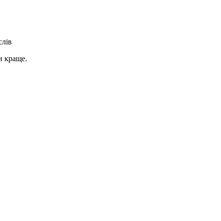
слів
и краще.