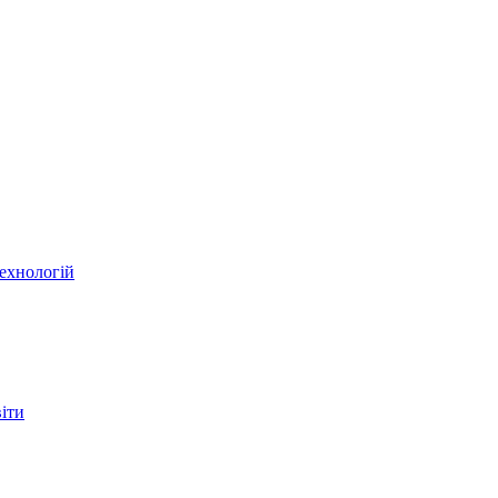
ехнологій
віти