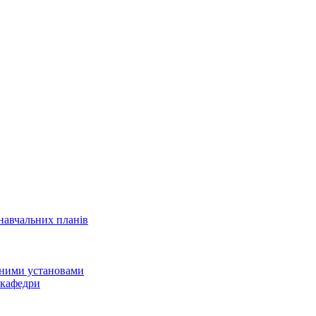
навчальних планів
ьними установами
 кафедри