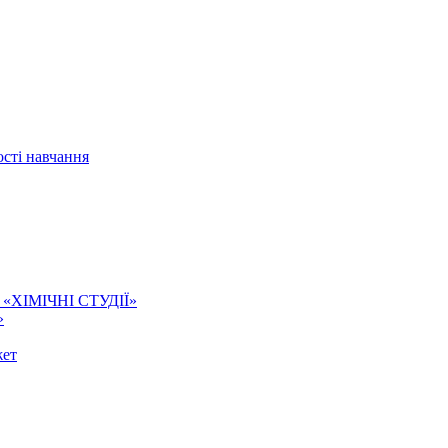
сті навчання
ї. «ХІМІЧНІ СТУДІЇ»
»
жет