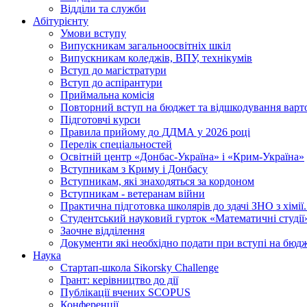
Відділи та служби
Абітурієнту
Умови вступу
Випускникам загальноосвітніх шкіл
Випускникам коледжів, ВПУ, технікумів
Вступ до магістратури
Вступ до аспірантури
Приймальна комісія
Повторний вступ на бюджет та відшкодування варто
Підготовчі курси
Правила прийому до ДДМА у 2026 році
Перелік спеціальностей
Освітній центр «Донбас-Україна» і «Крим-Україна»
Вступникам з Криму і Донбасу
Вступникам, які знаходяться за кордоном
Вступникам - ветеранам війни
Практична підготовка школярів до здачі ЗНО з хімі
Студентський науковий гурток «Математичні студії
Заочне відділення
Документи які необхідно подати при вступі на бюд
Наука
Стартап-школа Sikorsky Challenge
Грант: керівництво до дії
Публікації вчених SCOPUS
Конференції