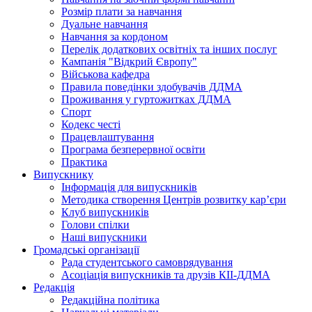
Розмір плати за навчання
Дуальне навчання
Навчання за кордоном
Перелік додаткових освітніх та інших послуг
Кампанія "Відкрий Європу"
Військова кафедра
Правила поведінки здобувачів ДДМА
Проживання у гуртожитках ДДМА
Спорт
Кодекс честі
Працевлаштування
Програма безперервної освіти
Практика
Випускнику
Інформація для випускників
Методика створення Центрів розвитку кар’єри
Клуб випускників
Голови спілки
Наші випускники
Громадські організації
Рада студентського самоврядування
Асоціація випускників та друзів КІІ-ДДМА
Редакція
Редакційна політика