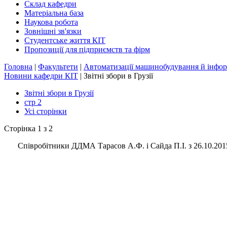
Склад кафедри
Матеріальна база
Наукова робота
Зовнішні зв'язки
Студентське життя КІТ
Пропозиції для підприємств та фірм
Головна
|
Факультети
|
Автоматизації машинобудування й інфор
Новини кафедри КІТ
|
Звітні збори в Грузії
Звітні збори в Грузії
стр 2
Усі сторінки
Сторінка 1 з 2
Співробітники ДДМА Тарасов А.Ф. і Сайда П.І. з 26.10.20