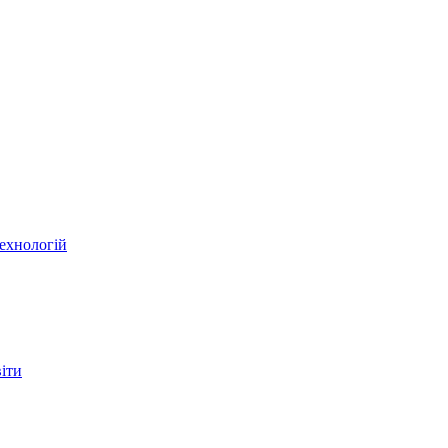
ехнологій
віти