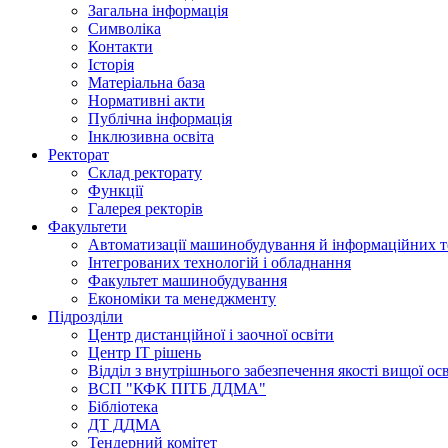
Загальна інформація
Символіка
Контакти
Історія
Матеріальна база
Нормативні акти
Публічна інформація
Інклюзивна освіта
Ректорат
Склад ректорату
Функції
Галерея ректорів
Факультети
Автоматизації машинобудування й інформаційних т
Інтегрованих технологій і обладнання
Факультет машинобудування
Економіки та менеджменту
Підрозділи
Центр дистанційної і заочної освіти
Центр ІТ рішень
Відділ з внутрішнього забезпечення якості вищої ос
ВСП "КФК ПІТБ ДДМА"
Бібліотека
ДТ ДДМА
Тендерний комітет