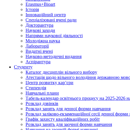
Erasmus+Bioart
Історія
Інноваційний центр
Спеціалізовані вчені ради
Докторантура
Наукові заходи
Напрями наукової діяльності
Молодіжна наука
Лабораторії
Видатні вчені
Науково-методичні видання
Аспірантура
Студенту
Каталог дисциплін вільного вибору
Атестація щодо вільного володіння державною мов
Центр розвитку кар’єри
Стипендія
Навчальні плани
Табель-календар освітнього процесу на 2025-2026 н
Розклад дзвінків
Розклад занять для денної форми навчання
Розклад заліково-екзаменаційної сесії денної форми
Графік захисту кваліфікаційних робіт
Розклад занять для заочної форми навчання
Навчання на заочній формі навчанні