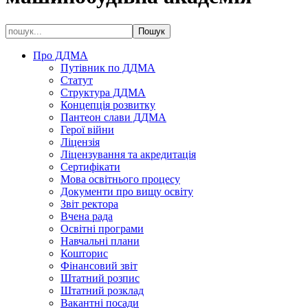
Про ДДМА
Путівник по ДДМА
Статут
Структура ДДМА
Концепція розвитку
Пантеон слави ДДМА
Герої війни
Ліцензія
Ліцензування та акредитація
Сертифікати
Мова освітнього процесу
Документи про вищу освіту
Звіт ректора
Вчена рада
Освітні програми
Навчальні плани
Кошторис
Фінансовий звіт
Штатний розпис
Штатний розклад
Вакантні посади