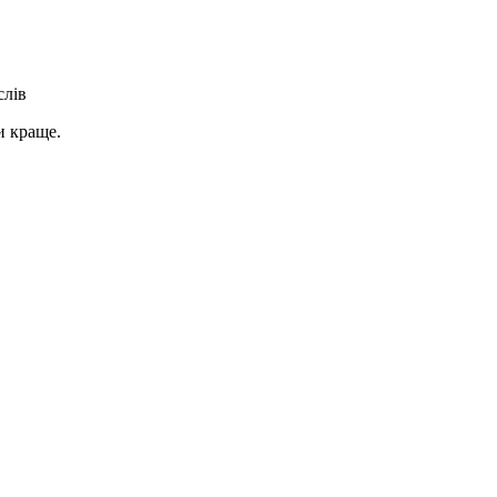
слів
и краще.