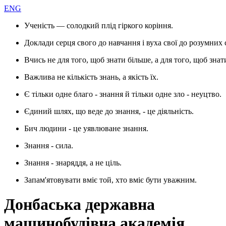
ENG
Ученість — солодкий плід гіркого коріння.
Доклади серця свого до навчання і вуха свої до розумних 
Вчись не для того, щоб знати більше, а для того, щоб знат
Важлива не кількість знань, а якість їх.
Є тільки одне благо - знання й тільки одне зло - неуцтво.
Єдиний шлях, що веде до знання, - це діяльність.
Бич людини - це уявлюване знання.
Знання - сила.
Знання - знаряддя, а не ціль.
Запам'ятовувати вміє той, хто вміє бути уважним.
Донбаська державна
машинобудівна академія