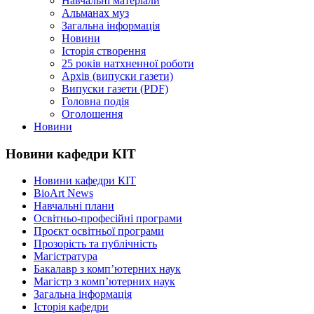
Навчальні матеріали
Альманах муз
Загальна інформація
Новини
Історія створення
25 років натхненної роботи
Архів (випуски газети)
Випуски газети (PDF)
Головна подія
Оголошення
Новини
Новини кафедри КІТ
Новини кафедри КІТ
BioArt News
Навчальні плани
Освітньо-професійні програми
Проєкт освітньої програми
Прозорість та публічність
Магістратура
Бакалавр з комп’ютерних наук
Магістр з комп’ютерних наук
Загальна інформація
Історія кафедри