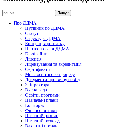
Про ДДМА
Путівник по ДДМА
Статут
Структура ДДМА
Концепція розвитку
Пантеон слави ДДМА
Герої війни
Ліцензія
Ліцензування та акредитація
Сертифікати
Мова освітнього процесу
Документи про вищу освіту
Звіт ректора
Вчена рада
Освітні програми
Навчальні плани
Кошторис
Фінансовий звіт
Штатний розпис
Штатний розклад
Вакантні посади