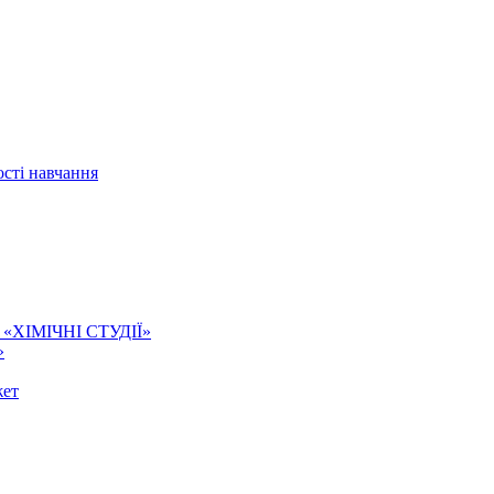
сті навчання
ї. «ХІМІЧНІ СТУДІЇ»
»
жет