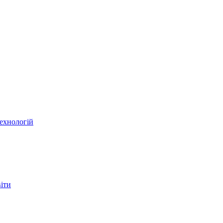
ехнологій
віти