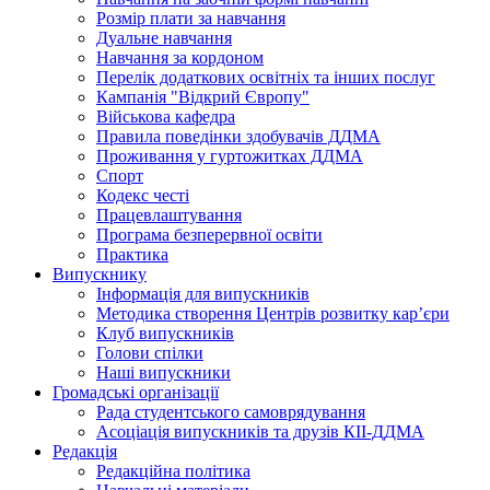
Розмір плати за навчання
Дуальне навчання
Навчання за кордоном
Перелік додаткових освітніх та інших послуг
Кампанія "Відкрий Європу"
Військова кафедра
Правила поведінки здобувачів ДДМА
Проживання у гуртожитках ДДМА
Спорт
Кодекс честі
Працевлаштування
Програма безперервної освіти
Практика
Випускнику
Інформація для випускників
Методика створення Центрів розвитку кар’єри
Клуб випускників
Голови спілки
Наші випускники
Громадські організації
Рада студентського самоврядування
Асоціація випускників та друзів КІІ-ДДМА
Редакція
Редакційна політика