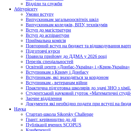
Відділи та служби
Абітурієнту
Умови вступу
Випускникам загальноосвітніх шкіл
Випускникам коледжів, ВПУ, технікумів
Вступ до магістратури
Вступ до аспірантури
Приймальна комісія
Повторний вступ на бюджет та відшкодування варто
Підготовчі курси
Правила прийому до ДДМА у 2026 році
Перелік спеціальностей
Освітній центр «Донбас-Україна» і «Крим-Україна»
Вступникам з Криму і Донбасу
Вступникам, які знаходяться за кордоном
Вступникам - ветеранам війни
Практична підготовка школярів до здачі ЗНО з хімі
Студентський науковий гурток «Математичні студії
Заочне відділення
Документи які необхідно подати при вступі на бюд
Наука
Стартап-школа Sikorsky Challenge
Грант: керівництво до дії
Публікації вчених SCOPUS
Конференції