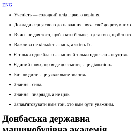
ENG
Ученість — солодкий плід гіркого коріння.
Доклади серця свого до навчання і вуха свої до розумних 
Вчись не для того, щоб знати більше, а для того, щоб знат
Важлива не кількість знань, а якість їх.
Є тільки одне благо - знання й тільки одне зло - неуцтво.
Єдиний шлях, що веде до знання, - це діяльність.
Бич людини - це уявлюване знання.
Знання - сила.
Знання - знаряддя, а не ціль.
Запам'ятовувати вміє той, хто вміє бути уважним.
Донбаська державна
машинобудівна академія