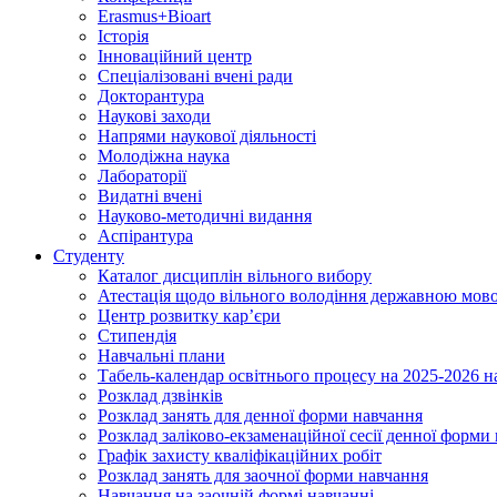
Erasmus+Bioart
Історія
Інноваційний центр
Спеціалізовані вчені ради
Докторантура
Наукові заходи
Напрями наукової діяльності
Молодіжна наука
Лабораторії
Видатні вчені
Науково-методичні видання
Аспірантура
Студенту
Каталог дисциплін вільного вибору
Атестація щодо вільного володіння державною мов
Центр розвитку кар’єри
Стипендія
Навчальні плани
Табель-календар освітнього процесу на 2025-2026 н
Розклад дзвінків
Розклад занять для денної форми навчання
Розклад заліково-екзаменаційної сесії денної форми
Графік захисту кваліфікаційних робіт
Розклад занять для заочної форми навчання
Навчання на заочній формі навчанні