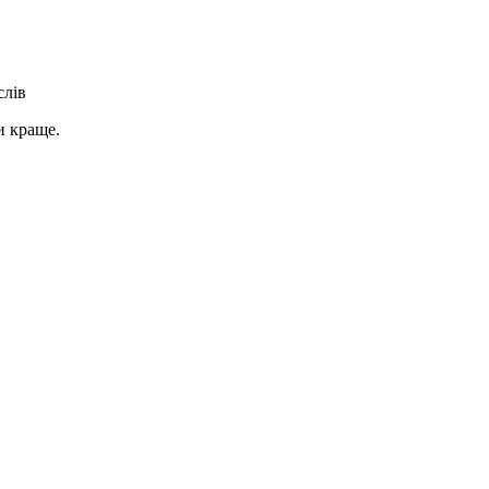
слів
и краще.