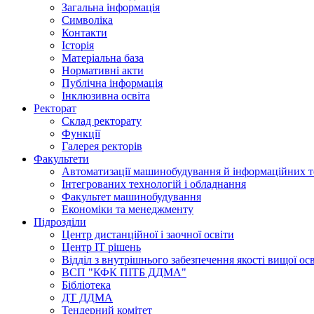
Загальна інформація
Символіка
Контакти
Історія
Матеріальна база
Нормативні акти
Публічна інформація
Інклюзивна освіта
Ректорат
Склад ректорату
Функції
Галерея ректорів
Факультети
Автоматизації машинобудування й інформаційних т
Інтегрованих технологій і обладнання
Факультет машинобудування
Економіки та менеджменту
Підрозділи
Центр дистанційної і заочної освіти
Центр ІТ рішень
Відділ з внутрішнього забезпечення якості вищої ос
ВСП "КФК ПІТБ ДДМА"
Бібліотека
ДТ ДДМА
Тендерний комітет