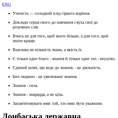
ENG
Ученість — солодкий плід гіркого коріння.
Доклади серця свого до навчання і вуха свої до
розумних слів
Вчись не для того, щоб знати більше, а для того, щоб
знати краще.
Важлива не кількість знань, а якість їх.
Є тільки одне благо - знання й тільки одне зло - неуцтво.
Єдиний шлях, що веде до знання, - це діяльність.
Бич людини - це уявлюване знання.
Знання - сила.
Знання - знаряддя, а не ціль.
Запам'ятовувати вміє той, хто вміє бути уважним.
Донбаська державна