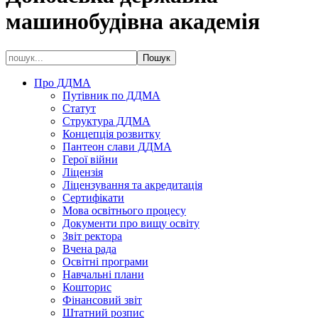
машинобудівна академія
Про ДДМА
Путівник по ДДМА
Статут
Структура ДДМА
Концепція розвитку
Пантеон слави ДДМА
Герої війни
Ліцензія
Ліцензування та акредитація
Сертифікати
Мова освітнього процесу
Документи про вищу освіту
Звіт ректора
Вчена рада
Освітні програми
Навчальні плани
Кошторис
Фінансовий звіт
Штатний розпис