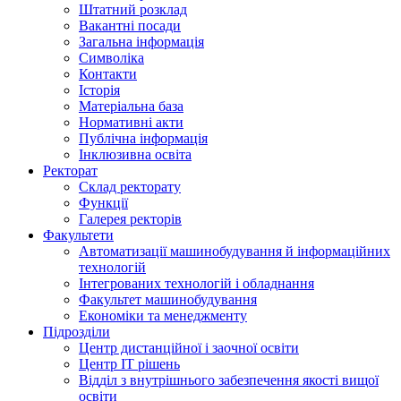
Штатний розклад
Вакантні посади
Загальна інформація
Символіка
Контакти
Історія
Матеріальна база
Нормативні акти
Публічна інформація
Інклюзивна освіта
Ректорат
Склад ректорату
Функції
Галерея ректорів
Факультети
Автоматизації машинобудування й інформаційних
технологій
Інтегрованих технологій і обладнання
Факультет машинобудування
Економіки та менеджменту
Підрозділи
Центр дистанційної і заочної освіти
Центр ІТ рішень
Відділ з внутрішнього забезпечення якості вищої
освіти