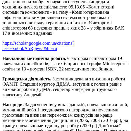
дисертацію на здобуття наукового ступеня кандидата
технічних наук за спеціальністю 05.13.05 «Комп’ютерні
системи та компоненти» на тему «Комп'ютеризована
інформаційно-вимірювальна система контролю якості
зовнішнього вигляду керамічних плиток». Є автором і
співавтором 68 наукових праць, з яких 28 – у збірниках ВАК,
17 в іноземних виданнях.
https://scholar.google.com.ua/citations?
user=xn65bA5RpjwC&hl=ru
Навчально-методична робота.
Є автором і співавтором 19
навчальних посібників, з яких 6 присвоєні грифи Міністерства
освіти та 13 - номери ISBN, 22 методичних посібників.
Громадська діяльність.
Заступник декана з виховної роботи
ФАМІТ, Старший куратор ДДМА, заступник голови ради з
виховної роботи ДДМА, секретар конференції трудового
колективу Академії.
Нагороди.
За досягнення у викладацькій, навчально-виховній,
методичній роботі неодноразово нагороджена почесними
грамотами та визнана переможцем конкурсів на краще
методичне забезпечення дисципліни (2006, 2008 і 2010 рр.), на
кращу навчально-методичну розробку (2009 р.) Донбаської
державної машинобудівної академії. Нагороджена Почесними