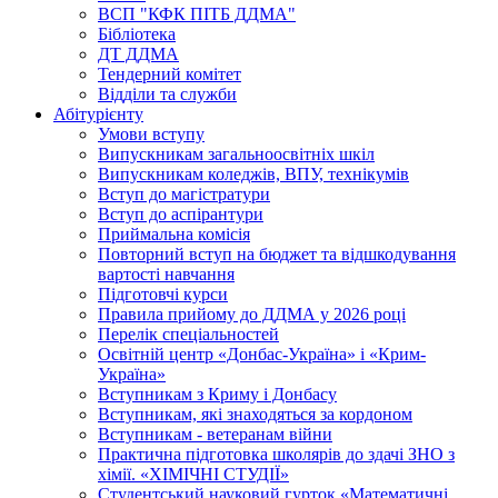
ВСП "КФК ПІТБ ДДМА"
Бібліотека
ДТ ДДМА
Тендерний комітет
Відділи та служби
Абітурієнту
Умови вступу
Випускникам загальноосвітніх шкіл
Випускникам коледжів, ВПУ, технікумів
Вступ до магістратури
Вступ до аспірантури
Приймальна комісія
Повторний вступ на бюджет та відшкодування
вартості навчання
Підготовчі курси
Правила прийому до ДДМА у 2026 році
Перелік спеціальностей
Освітній центр «Донбас-Україна» і «Крим-
Україна»
Вступникам з Криму і Донбасу
Вступникам, які знаходяться за кордоном
Вступникам - ветеранам війни
Практична підготовка школярів до здачі ЗНО з
хімії. «ХІМІЧНІ СТУДІЇ»
Студентський науковий гурток «Математичні