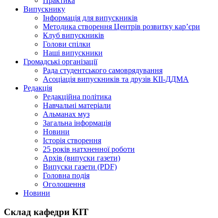
Практика
Випускнику
Інформація для випускників
Методика створення Центрів розвитку кар’єри
Клуб випускників
Голови спілки
Наші випускники
Громадські організації
Рада студентського самоврядування
Асоціація випускників та друзів КІІ-ДДМА
Редакція
Редакційна політика
Навчальні матеріали
Альманах муз
Загальна інформація
Новини
Історія створення
25 років натхненної роботи
Архів (випуски газети)
Випуски газети (PDF)
Головна подія
Оголошення
Новини
Склад кафедри КІТ