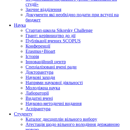
студії»
Заочне відділення
Документи які необхідно подати при вступі на
бюджет
Наука
Стартап-школа Sikorsky Challenge
Грант: керівництво до дії
Публікації вчених SCOPUS
Конференції
Erasmus+Bioart
Історія
Інноваційний центр
Спеціалізовані вчені ради
Докторантура
Наукові заходи
Напрями наукової діяльності
Молодіжна наука
Лабораторії
Видатні вчені
Науково-методичні видання
Аспірантура
Студенту
Каталог дисциплін вільного вибору
Атестація щодо вільного володіння державною
мовою