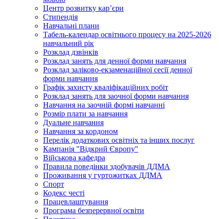
Центр розвитку кар’єри
Стипендія
Навчальні плани
Табель-календар освітнього процесу на 2025-2026
навчальний рік
Розклад дзвінків
Розклад занять для денної форми навчання
Розклад заліково-екзаменаційної сесії денної
форми навчання
Графік захисту кваліфікаційних робіт
Розклад занять для заочної форми навчання
Навчання на заочній формі навчанні
Розмір плати за навчання
Дуальне навчання
Навчання за кордоном
Перелік додаткових освітніх та інших послуг
Кампанія "Відкрий Європу"
Військова кафедра
Правила поведінки здобувачів ДДМА
Проживання у гуртожитках ДДМА
Спорт
Кодекс честі
Працевлаштування
Програма безперервної освіти