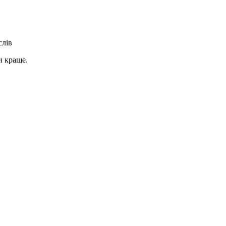
слів
и краще.