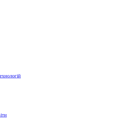
ехнологій
віти