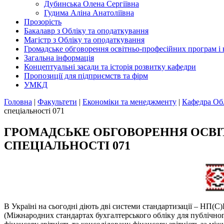
Дубинська Олена Сергіївна
Гудима Аліна Анатоліївна
Прозорість
Бакалавр з Обліку та оподаткування
Магістр з Обліку та оподаткування
Громадське обговорення освiтньо-професiйних програм i н
Загальна інформація
Концептуальні засади та історія розвитку кафедри
Пропозиції для підприємств та фірм
УМКД
Головна
|
Факультети
|
Економіки та менеджменту
|
Кафедра Обл
спецiальностi 071
ГРОМАДСЬКЕ ОБГОВОРЕННЯ ОСВІТ
СПЕЦІАЛЬНОСТІ 071
В Україні на сьогодні діють дві системи стандартизації – НП
(Міжнародних стандартах бухгалтерського обліку для публічного