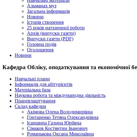
Навчальні матеріали
Альманах муз
Загальна інформація
Новини
Історія створення
25 років натхненної роботи
Архів (випуски газети)
Випуски газети (PDF)
Головна подія
Оголошення
Новини
Кафедра Обліку, оподаткування та економічної б
Навчальні плани
Інформація для абітурієнтів
Матеріальна база
Наукова робота та міждународна діяльність
Працевлаштування
Склад кафедри
Акімова Олена Володимирівна
Гонтаренко Тетяна Олександрівна
Ісаншина Галина Юріївна
Сімаков Костянтин Іванович
Романькова Оксана Миколаївна