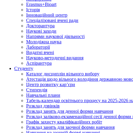
Erasmus+Bioart
Історія
Інноваційний центр
Спеціалізовані вчені ради
Докторантура
Наукові заходи
Напрями наукової діяльності
Молодіжна наука
Лабораторії
Видатні вчені
Науково-методичні видання
Аспірантура
Студенту
Каталог дисциплін вільного вибору
Атестація щодо вільного володіння державною мов
Центр розвитку кар’єри
Стипендія
Навчальні плани
Табель-календар освітнього процесу на 2025-2026 н
Розклад дзвінків
Розклад занять для денної форми навчання
Розклад заліково-екзаменаційної сесії денної форми
Графік захисту кваліфікаційних робіт
Розклад занять для заочної форми навчання
Навчання на заочній формі навчанні