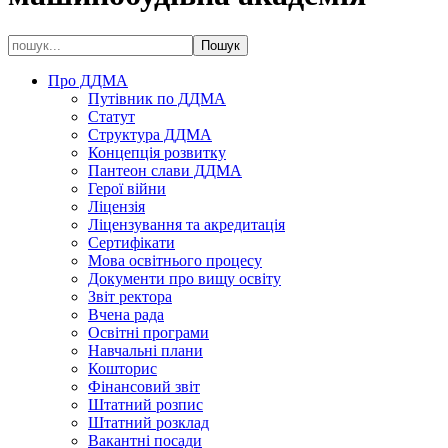
Про ДДМА
Путівник по ДДМА
Статут
Структура ДДМА
Концепція розвитку
Пантеон слави ДДМА
Герої війни
Ліцензія
Ліцензування та акредитація
Сертифікати
Мова освітнього процесу
Документи про вищу освіту
Звіт ректора
Вчена рада
Освітні програми
Навчальні плани
Кошторис
Фінансовий звіт
Штатний розпис
Штатний розклад
Вакантні посади