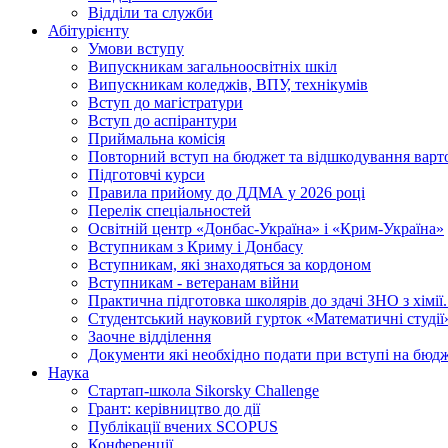
Відділи та служби
Абітурієнту
Умови вступу
Випускникам загальноосвітніх шкіл
Випускникам коледжів, ВПУ, технікумів
Вступ до магістратури
Вступ до аспірантури
Приймальна комісія
Повторний вступ на бюджет та відшкодування варто
Підготовчі курси
Правила прийому до ДДМА у 2026 році
Перелік спеціальностей
Освітній центр «Донбас-Україна» і «Крим-Україна»
Вступникам з Криму і Донбасу
Вступникам, які знаходяться за кордоном
Вступникам - ветеранам війни
Практична підготовка школярів до здачі ЗНО з хімі
Студентський науковий гурток «Математичні студії
Заочне відділення
Документи які необхідно подати при вступі на бюд
Наука
Стартап-школа Sikorsky Challenge
Грант: керівництво до дії
Публікації вчених SCOPUS
Конференції