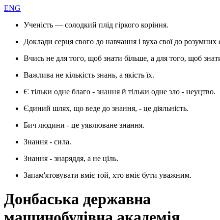
ENG
Ученість — солодкий плід гіркого коріння.
Доклади серця свого до навчання і вуха свої до розумних 
Вчись не для того, щоб знати більше, а для того, щоб знат
Важлива не кількість знань, а якість їх.
Є тільки одне благо - знання й тільки одне зло - неуцтво.
Єдиний шлях, що веде до знання, - це діяльність.
Бич людини - це уявлюване знання.
Знання - сила.
Знання - знаряддя, а не ціль.
Запам'ятовувати вміє той, хто вміє бути уважним.
Донбаська державна
машинобудівна академія