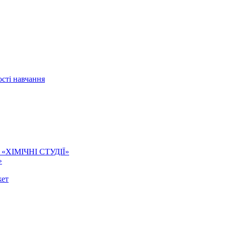
сті навчання
ї. «ХІМІЧНІ СТУДІЇ»
»
жет