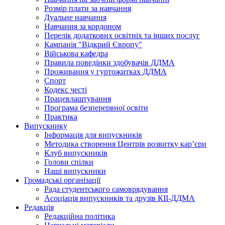
Розмір плати за навчання
Дуальне навчання
Навчання за кордоном
Перелік додаткових освітніх та інших послуг
Кампанія "Відкрий Європу"
Військова кафедра
Правила поведінки здобувачів ДДМА
Проживання у гуртожитках ДДМА
Спорт
Кодекс честі
Працевлаштування
Програма безперервної освіти
Практика
Випускнику
Інформація для випускників
Методика створення Центрів розвитку кар’єри
Клуб випускників
Голови спілки
Наші випускники
Громадські організації
Рада студентського самоврядування
Асоціація випускників та друзів КІІ-ДДМА
Редакція
Редакційна політика