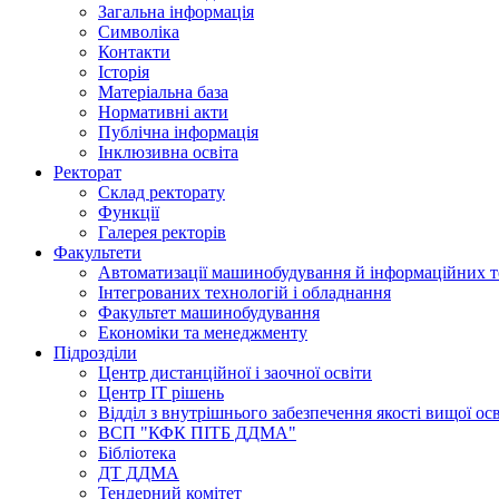
Загальна інформація
Символіка
Контакти
Історія
Матеріальна база
Нормативні акти
Публічна інформація
Інклюзивна освіта
Ректорат
Склад ректорату
Функції
Галерея ректорів
Факультети
Автоматизації машинобудування й інформаційних т
Інтегрованих технологій і обладнання
Факультет машинобудування
Економіки та менеджменту
Підрозділи
Центр дистанційної і заочної освіти
Центр ІТ рішень
Відділ з внутрішнього забезпечення якості вищої ос
ВСП "КФК ПІТБ ДДМА"
Бібліотека
ДТ ДДМА
Тендерний комітет