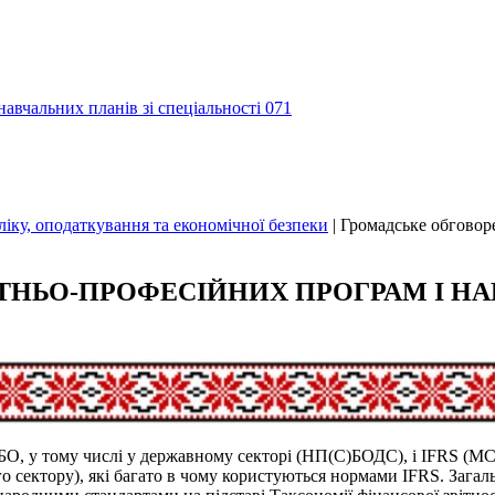
авчальних планiв зi спецiальностi 071
іку, оподаткування та економічної безпеки
|
Громадське обговоре
НЬО-ПРОФЕСІЙНИХ ПРОГРАМ І НА
(С)БО, у тому числі у державному секторі (НП(С)БОДС), і IFRS 
 сектору), які багато в чому користуються нормами IFRS. Загальн