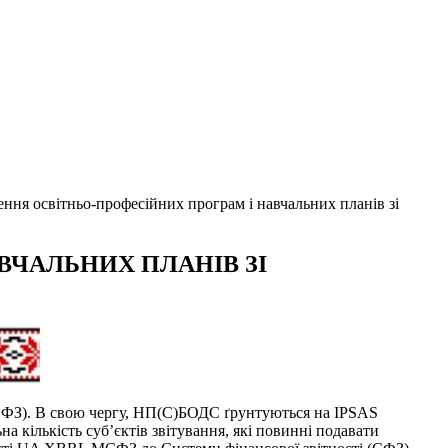
ння освiтньо-професiйних програм i навчальних планiв зi
ВЧАЛЬНИХ ПЛАНІВ ЗІ
(МСФЗ). В свою чергу, НП(С)БОДС ґрунтуються на IPSAS
а кількість суб’єктів звітування, які повинні подавати