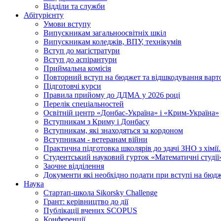
Відділи та служби
Абітурієнту
Умови вступу
Випускникам загальноосвітніх шкіл
Випускникам коледжів, ВПУ, технікумів
Вступ до магістратури
Вступ до аспірантури
Приймальна комісія
Повторний вступ на бюджет та відшкодування варто
Підготовчі курси
Правила прийому до ДДМА у 2026 році
Перелік спеціальностей
Освітній центр «Донбас-Україна» і «Крим-Україна»
Вступникам з Криму і Донбасу
Вступникам, які знаходяться за кордоном
Вступникам - ветеранам війни
Практична підготовка школярів до здачі ЗНО з хімі
Студентський науковий гурток «Математичні студії
Заочне відділення
Документи які необхідно подати при вступі на бюд
Наука
Стартап-школа Sikorsky Challenge
Грант: керівництво до дії
Публікації вчених SCOPUS
Конференції