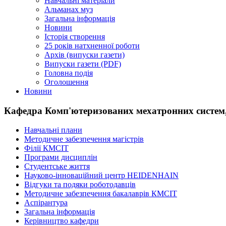
Навчальні матеріали
Альманах муз
Загальна інформація
Новини
Історія створення
25 років натхненної роботи
Архів (випуски газети)
Випуски газети (PDF)
Головна подія
Оголошення
Новини
Кафедра Комп'ютеризованих мехатронних систем, 
Навчальні плани
Методичне забезпечення магістрів
Філії КМСІТ
Програми дисциплін
Студентське життя
Науково-інноваційний центр HEIDENHAIN
Відгуки та подяки роботодавців
Методичне забезпечення бакалаврів КМСІТ
Аспірантура
Загальна інформація
Керівництво кафедри