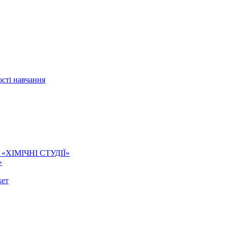
сті навчання
ї. «ХІМІЧНІ СТУДІЇ»
»
жет