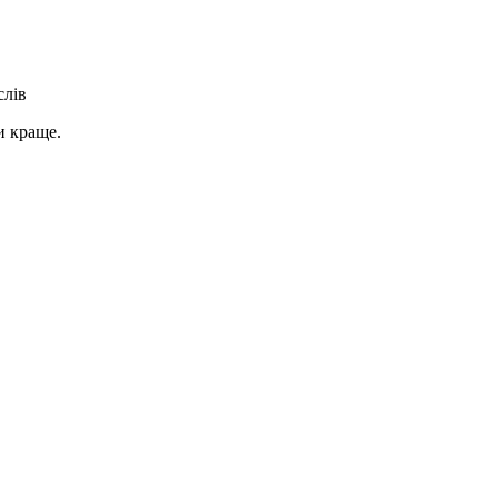
слів
и краще.