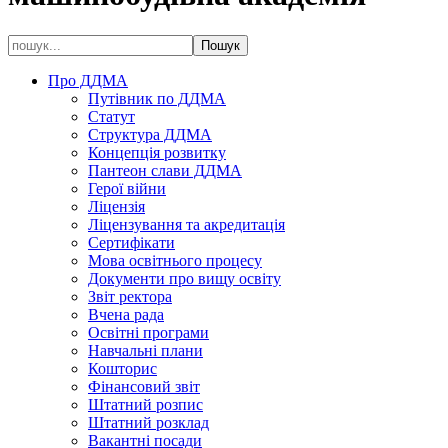
Про ДДМА
Путівник по ДДМА
Статут
Структура ДДМА
Концепція розвитку
Пантеон слави ДДМА
Герої війни
Ліцензія
Ліцензування та акредитація
Сертифікати
Мова освітнього процесу
Документи про вищу освіту
Звіт ректора
Вчена рада
Освітні програми
Навчальні плани
Кошторис
Фінансовий звіт
Штатний розпис
Штатний розклад
Вакантні посади