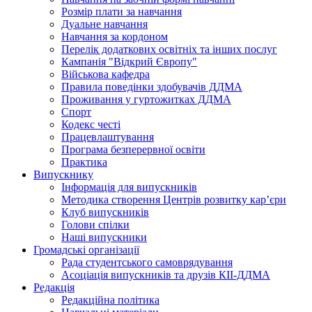
Розмір плати за навчання
Дуальне навчання
Навчання за кордоном
Перелік додаткових освітніх та інших послуг
Кампанія "Відкрий Європу"
Військова кафедра
Правила поведінки здобувачів ДДМА
Проживання у гуртожитках ДДМА
Спорт
Кодекс честі
Працевлаштування
Програма безперервної освіти
Практика
Випускнику
Інформація для випускників
Методика створення Центрів розвитку кар’єри
Клуб випускників
Голови спілки
Наші випускники
Громадські організації
Рада студентського самоврядування
Асоціація випускників та друзів КІІ-ДДМА
Редакція
Редакційна політика