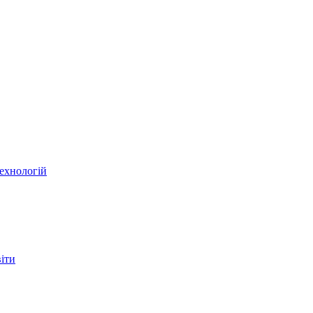
ехнологій
віти