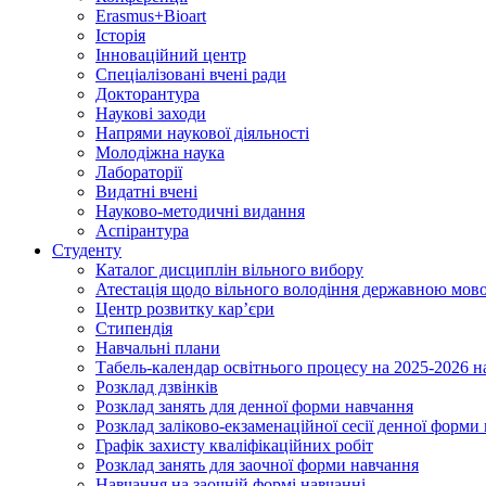
Erasmus+Bioart
Історія
Інноваційний центр
Спеціалізовані вчені ради
Докторантура
Наукові заходи
Напрями наукової діяльності
Молодіжна наука
Лабораторії
Видатні вчені
Науково-методичні видання
Аспірантура
Студенту
Каталог дисциплін вільного вибору
Атестація щодо вільного володіння державною мов
Центр розвитку кар’єри
Стипендія
Навчальні плани
Табель-календар освітнього процесу на 2025-2026 н
Розклад дзвінків
Розклад занять для денної форми навчання
Розклад заліково-екзаменаційної сесії денної форми
Графік захисту кваліфікаційних робіт
Розклад занять для заочної форми навчання
Навчання на заочній формі навчанні