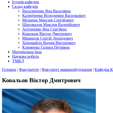
Історія кафедри
Склад кафедри
Васильченко Яна Василівна
Калініченко Володимир Васильович
Мельник Максим Сергійович
Шаповалов Максим Валерійович
Антоненко Яна Сергіївна
Ковальов Віктор Дмитрович
Міранцов Сергій Леонідович
Хорошайло Вадим Вікторович
Клименко Галина Петрівна
Матеріальна база
Наукова робота
УМКД
Головна
|
Факультети
|
Факультет машинобудування
|
Кафедра 
Ковальов Віктор Дмитрович