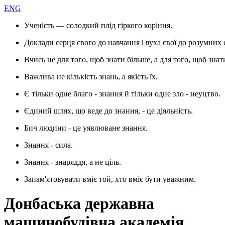
ENG
Ученість — солодкий плід гіркого коріння.
Доклади серця свого до навчання і вуха свої до розумних 
Вчись не для того, щоб знати більше, а для того, щоб знат
Важлива не кількість знань, а якість їх.
Є тільки одне благо - знання й тільки одне зло - неуцтво.
Єдиний шлях, що веде до знання, - це діяльність.
Бич людини - це уявлюване знання.
Знання - сила.
Знання - знаряддя, а не ціль.
Запам'ятовувати вміє той, хто вміє бути уважним.
Донбаська державна
машинобудівна академія