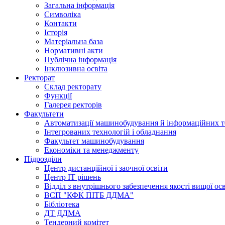
Загальна інформація
Символіка
Контакти
Історія
Матеріальна база
Нормативні акти
Публічна інформація
Інклюзивна освіта
Ректорат
Склад ректорату
Функції
Галерея ректорів
Факультети
Автоматизації машинобудування й інформаційних т
Інтегрованих технологій і обладнання
Факультет машинобудування
Економіки та менеджменту
Підрозділи
Центр дистанційної і заочної освіти
Центр ІТ рішень
Відділ з внутрішнього забезпечення якості вищої ос
ВСП "КФК ПІТБ ДДМА"
Бібліотека
ДТ ДДМА
Тендерний комітет