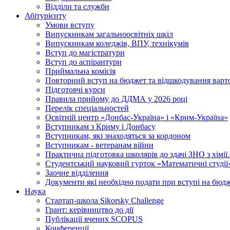
Відділи та служби
Абітурієнту
Умови вступу
Випускникам загальноосвітніх шкіл
Випускникам коледжів, ВПУ, технікумів
Вступ до магістратури
Вступ до аспірантури
Приймальна комісія
Повторний вступ на бюджет та відшкодування варто
Підготовчі курси
Правила прийому до ДДМА у 2026 році
Перелік спеціальностей
Освітній центр «Донбас-Україна» і «Крим-Україна»
Вступникам з Криму і Донбасу
Вступникам, які знаходяться за кордоном
Вступникам - ветеранам війни
Практична підготовка школярів до здачі ЗНО з хімі
Студентський науковий гурток «Математичні студії
Заочне відділення
Документи які необхідно подати при вступі на бюд
Наука
Стартап-школа Sikorsky Challenge
Грант: керівництво до дії
Публікації вчених SCOPUS
Конференції