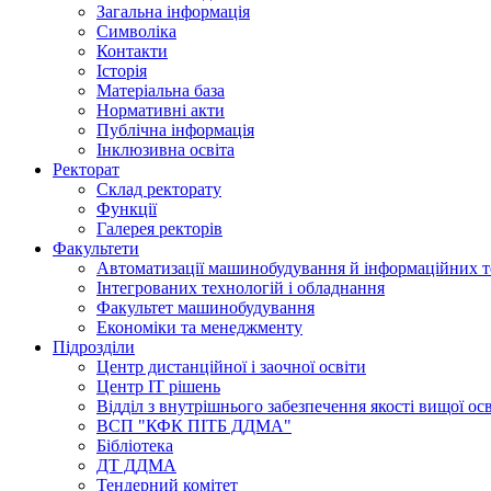
Загальна інформація
Символіка
Контакти
Історія
Матеріальна база
Нормативні акти
Публічна інформація
Інклюзивна освіта
Ректорат
Склад ректорату
Функції
Галерея ректорів
Факультети
Автоматизації машинобудування й інформаційних т
Інтегрованих технологій і обладнання
Факультет машинобудування
Економіки та менеджменту
Підрозділи
Центр дистанційної і заочної освіти
Центр ІТ рішень
Відділ з внутрішнього забезпечення якості вищої ос
ВСП "КФК ПІТБ ДДМА"
Бібліотека
ДТ ДДМА
Тендерний комітет