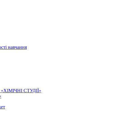
сті навчання
ї. «ХІМІЧНІ СТУДІЇ»
»
жет