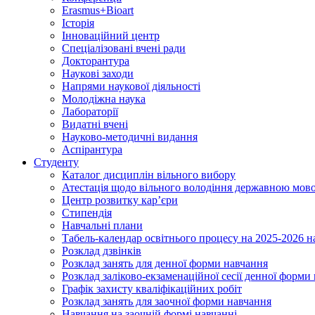
Erasmus+Bioart
Історія
Інноваційний центр
Спеціалізовані вчені ради
Докторантура
Наукові заходи
Напрями наукової діяльності
Молодіжна наука
Лабораторії
Видатні вчені
Науково-методичні видання
Аспірантура
Студенту
Каталог дисциплін вільного вибору
Атестація щодо вільного володіння державною мов
Центр розвитку кар’єри
Стипендія
Навчальні плани
Табель-календар освітнього процесу на 2025-2026 н
Розклад дзвінків
Розклад занять для денної форми навчання
Розклад заліково-екзаменаційної сесії денної форми
Графік захисту кваліфікаційних робіт
Розклад занять для заочної форми навчання
Навчання на заочній формі навчанні