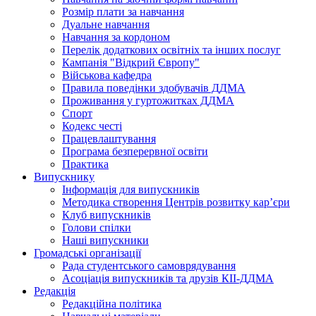
Розмір плати за навчання
Дуальне навчання
Навчання за кордоном
Перелік додаткових освітніх та інших послуг
Кампанія "Відкрий Європу"
Військова кафедра
Правила поведінки здобувачів ДДМА
Проживання у гуртожитках ДДМА
Спорт
Кодекс честі
Працевлаштування
Програма безперервної освіти
Практика
Випускнику
Інформація для випускників
Методика створення Центрів розвитку кар’єри
Клуб випускників
Голови спілки
Наші випускники
Громадські організації
Рада студентського самоврядування
Асоціація випускників та друзів КІІ-ДДМА
Редакція
Редакційна політика