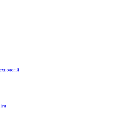
ехнологій
віти