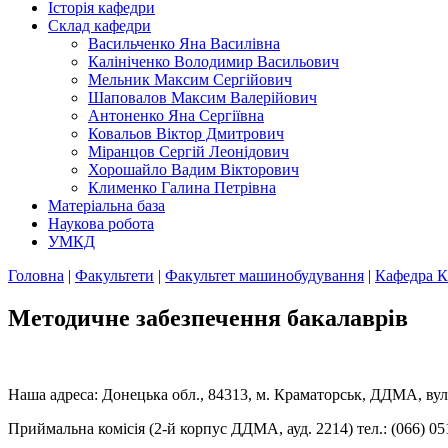
Історія кафедри
Склад кафедри
Васильченко Яна Василівна
Калініченко Володимир Васильович
Мельник Максим Сергійович
Шаповалов Максим Валерійович
Антоненко Яна Сергіївна
Ковальов Віктор Дмитрович
Міранцов Сергій Леонідович
Хорошайло Вадим Вікторович
Клименко Галина Петрівна
Матеріальна база
Наукова робота
УМКД
Головна
|
Факультети
|
Факультет машинобудування
|
Кафедра 
Методичне забезпечення бакалаврів
Наша адреса: Донецька обл., 84313, м. Краматорськ, ДДМА, вул.
Приймальна комісія (2-й корпус ДДМА, ауд. 2214) тел.: (066) 05