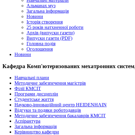
Навчальні матеріали
Альманах муз
Загальна інформація
Новини
Історія створення
25 років натхненної роботи
Архів (випуски газети)
Випуски газети (PDF)
Головна подія
Оголошення
Новини
Кафедра Комп'ютеризованих мехатронних систем, 
Навчальні плани
Методичне забезпечення магістрів
Філії КМСІТ
Програми дисциплін
Студентське життя
Науково-інноваційний центр HEIDENHAIN
Відгуки та подяки роботодавців
Методичне забезпечення бакалаврів КМСІТ
Аспірантура
Загальна інформація
Керівництво кафедри