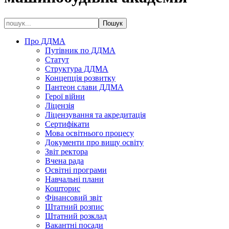
Про ДДМА
Путівник по ДДМА
Статут
Структура ДДМА
Концепція розвитку
Пантеон слави ДДМА
Герої війни
Ліцензія
Ліцензування та акредитація
Сертифікати
Мова освітнього процесу
Документи про вищу освіту
Звіт ректора
Вчена рада
Освітні програми
Навчальні плани
Кошторис
Фінансовий звіт
Штатний розпис
Штатний розклад
Вакантні посади