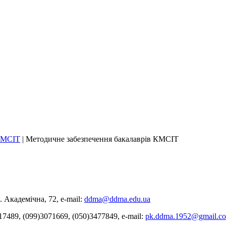
КМСІТ
|
Методичне забезпечення бакалаврів КМСІТ
 Академічна, 72, е-mail:
ddma@ddma.edu.ua
17489, (099)3071669, (050)3477849, e-mail:
pk.ddma.1952@gmail.c