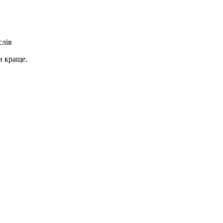
слів
и краще.