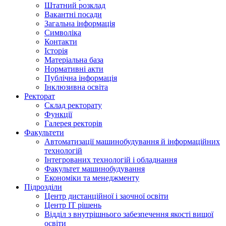
Штатний розклад
Вакантні посади
Загальна інформація
Символіка
Контакти
Історія
Матеріальна база
Нормативні акти
Публічна інформація
Інклюзивна освіта
Ректорат
Склад ректорату
Функції
Галерея ректорів
Факультети
Автоматизації машинобудування й інформаційних
технологій
Інтегрованих технологій і обладнання
Факультет машинобудування
Економіки та менеджменту
Підрозділи
Центр дистанційної і заочної освіти
Центр ІТ рішень
Відділ з внутрішнього забезпечення якості вищої
освіти