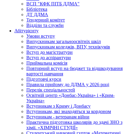
ВСП "КФК ПІТБ ДДМА"
Бібліотека
ДТ ДДМА
Тендерний комітет
Відділи та служби
Абітурієнту
Умови вступу
Випускникам загальноосвітніх шкіл
Випускникам коледжів, ВПУ, технікумів
Вступ до магістратури
Вступ до аспірантури
Приймальна комісія
Повторний вступ на бюджет та відшкодування
вартості навчання
Підготовчі курси
Правила прийому до ДДМА у 2026 році
Перелік спеціальностей
Освітній центр «Донбас-Україна» і «Крим-
Україна»
Вступникам з Криму і Донбасу
Вступникам, які знаходяться за кордоном
Вступникам - ветеранам війни
Практична підготовка школярів до здачі ЗНО з
хімії. «ХІМІЧНІ СТУДІЇ»
Студентський науковий гурток «Математичні