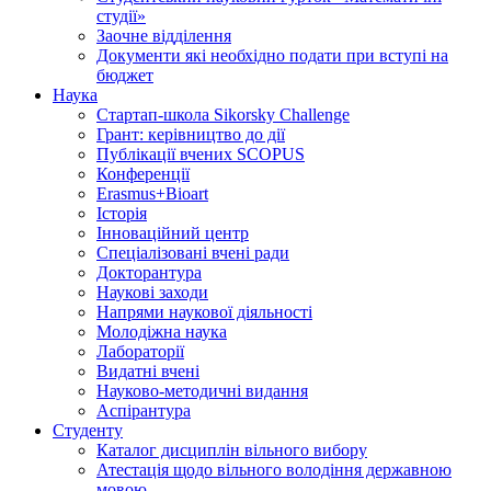
студії»
Заочне відділення
Документи які необхідно подати при вступі на
бюджет
Наука
Стартап-школа Sikorsky Challenge
Грант: керівництво до дії
Публікації вчених SCOPUS
Конференції
Erasmus+Bioart
Історія
Інноваційний центр
Спеціалізовані вчені ради
Докторантура
Наукові заходи
Напрями наукової діяльності
Молодіжна наука
Лабораторії
Видатні вчені
Науково-методичні видання
Аспірантура
Студенту
Каталог дисциплін вільного вибору
Атестація щодо вільного володіння державною
мовою