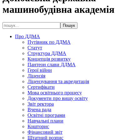
машинобудівна академія
Про ДДМА
Путівник по ДДМА
Статут
Структура ДДМА
Концепція розвитку
Пантеон слави ДДМА
Герої війни
Ліцензія
Ліцензування та акредитація
Сертифікати
Мова освітнього процесу
Документи про вищу освіту
Звіт ректора
Вчена рада
Освітні програми
Навчальні плани
Кошторис
Фінансовий звіт
Штатний розпис