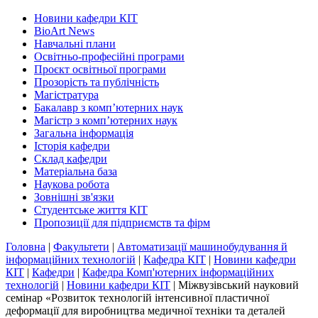
Новини кафедри КІТ
BioArt News
Навчальні плани
Освітньо-професійні програми
Проєкт освітньої програми
Прозорість та публічність
Магістратура
Бакалавр з комп’ютерних наук
Магістр з комп’ютерних наук
Загальна інформація
Історія кафедри
Склад кафедри
Матеріальна база
Наукова робота
Зовнішні зв'язки
Студентське життя КІТ
Пропозиції для підприємств та фірм
Головна
|
Факультети
|
Автоматизації машинобудування й
інформаційних технологій
|
Кафедра КІТ
|
Новини кафедри
КІТ
|
Кафедри
|
Кафедра Комп'ютерних інформаційних
технологій
|
Новини кафедри КІТ
|
Міжвузівський науковий
семінар «Розвиток технологій інтенсивної пластичної
деформації для виробництва медичної техніки та деталей