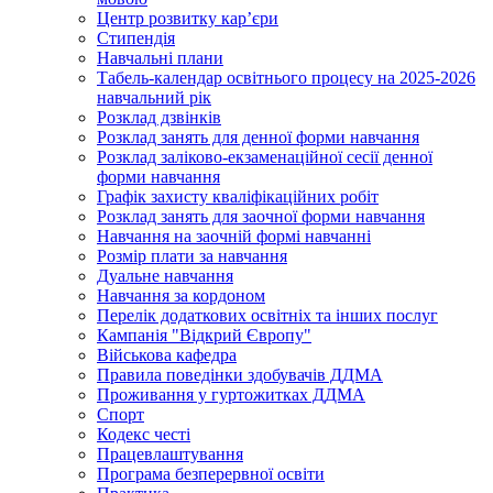
Центр розвитку кар’єри
Стипендія
Навчальні плани
Табель-календар освітнього процесу на 2025-2026
навчальний рік
Розклад дзвінків
Розклад занять для денної форми навчання
Розклад заліково-екзаменаційної сесії денної
форми навчання
Графік захисту кваліфікаційних робіт
Розклад занять для заочної форми навчання
Навчання на заочній формі навчанні
Розмір плати за навчання
Дуальне навчання
Навчання за кордоном
Перелік додаткових освітніх та інших послуг
Кампанія "Відкрий Європу"
Військова кафедра
Правила поведінки здобувачів ДДМА
Проживання у гуртожитках ДДМА
Спорт
Кодекс честі
Працевлаштування
Програма безперервної освіти