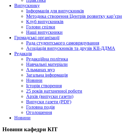
Практика
Випускнику
Інформація для випускників
Методика створення Центрів розвитку кар’єри
Клуб випускників
Голови спілки
Наші випускники
Громадські організації
Рада студентського самоврядування
Асоціація випускників та друзів КІІ-ДДМА
Редакція
Редакційна політика
Навчальні матеріали
Альманах муз
Загальна інформація
Новини
Історія створення
25 років натхненної роботи
Архів (випуски газети)
Випуски газети (PDF)
Головна подія
Оголошення
Новини
Новини кафедри КІТ