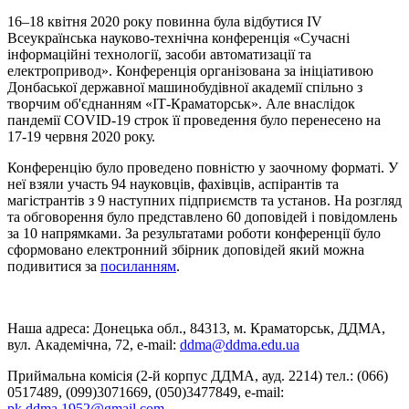
16–18 квітня 2020 року повинна була відбутися IV
Всеукраїнська науково-технічна конференція «Сучасні
інформаційні технології, засоби автоматизації та
електропривод». Конференція організована за ініціативою
Донбаської державної машинобудівної академії спільно з
творчим об'єднанням «ІТ-Краматорськ». Але внаслідок
пандемії COVID-19 строк її проведення було перенесено на
17-19 червня 2020 року.
Конференцію було проведено повністю у заочному форматі. У
неї взяли участь 94 науковців, фахівців, аспірантів та
магістрантів з 9 наступних підприємств та установ. На розгляд
та обговорення було представлено 60 доповідей і повідомлень
за 10 напрямками. За результатами роботи конференції було
сформовано електронний збірник доповідей який можна
подивитися за
посиланням
.
Наша адреса: Донецька обл., 84313, м. Краматорськ, ДДМА,
вул. Академічна, 72, е-mail:
ddma@ddma.edu.ua
Приймальна комісія (2-й корпус ДДМА, ауд. 2214) тел.: (066)
0517489, (099)3071669, (050)3477849, e-mail:
pk.ddma.1952@gmail.com