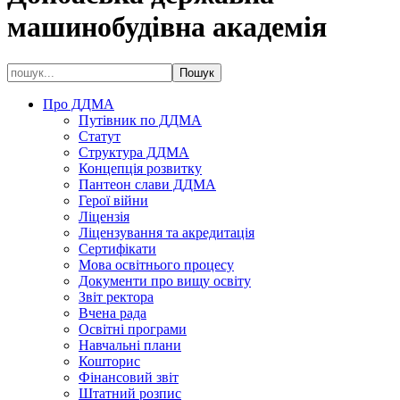
машинобудівна академія
Про ДДМА
Путівник по ДДМА
Статут
Структура ДДМА
Концепція розвитку
Пантеон слави ДДМА
Герої війни
Ліцензія
Ліцензування та акредитація
Сертифікати
Мова освітнього процесу
Документи про вищу освіту
Звіт ректора
Вчена рада
Освітні програми
Навчальні плани
Кошторис
Фінансовий звіт
Штатний розпис