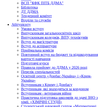
ВСП "КФК ПІТБ ДДМА"
Бібліотека
ДТ ДДМА
Тендерний комітет
Відділи та служби
Абітурієнту
Умови вступу
Випускникам загальноосвітніх шкіл
Випускникам коледжів, ВПУ, технікумів
Вступ до магістратури
Вступ до аспірантури
Приймальна комісія
Повторний вступ на бюджет та відшкодування
вартості навчання
Підготовчі курси
Правила прийому до ДДМА у 2026 році
Перелік спеціальностей
Освітній центр «Донбас-Україна» і «Крим-
Україна»
Вступникам з Криму і Донбасу
Вступникам, які знаходяться за кордоном
Вступникам - ветеранам війни
Практична підготовка школярів до здачі ЗНО з
хімії. «ХІМІЧНІ СТУДІЇ»
Студентський науковий гурток «Математичні