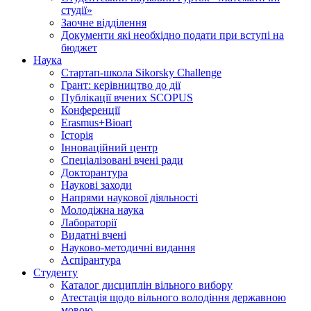
студії»
Заочне відділення
Документи які необхідно подати при вступі на
бюджет
Наука
Стартап-школа Sikorsky Challenge
Грант: керівництво до дії
Публікації вчених SCOPUS
Конференції
Erasmus+Bioart
Історія
Інноваційний центр
Спеціалізовані вчені ради
Докторантура
Наукові заходи
Напрями наукової діяльності
Молодіжна наука
Лабораторії
Видатні вчені
Науково-методичні видання
Аспірантура
Студенту
Каталог дисциплін вільного вибору
Атестація щодо вільного володіння державною
мовою