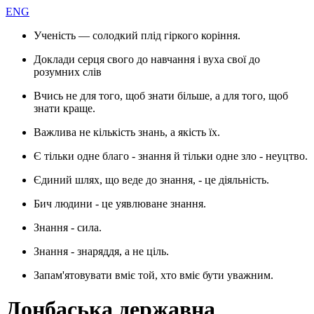
ENG
Ученість — солодкий плід гіркого коріння.
Доклади серця свого до навчання і вуха свої до
розумних слів
Вчись не для того, щоб знати більше, а для того, щоб
знати краще.
Важлива не кількість знань, а якість їх.
Є тільки одне благо - знання й тільки одне зло - неуцтво.
Єдиний шлях, що веде до знання, - це діяльність.
Бич людини - це уявлюване знання.
Знання - сила.
Знання - знаряддя, а не ціль.
Запам'ятовувати вміє той, хто вміє бути уважним.
Донбаська державна