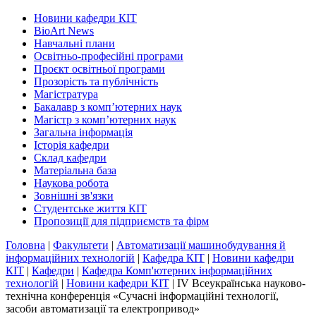
Новини кафедри КІТ
BioArt News
Навчальні плани
Освітньо-професійні програми
Проєкт освітньої програми
Прозорість та публічність
Магістратура
Бакалавр з комп’ютерних наук
Магістр з комп’ютерних наук
Загальна інформація
Історія кафедри
Склад кафедри
Матеріальна база
Наукова робота
Зовнішні зв'язки
Студентське життя КІТ
Пропозиції для підприємств та фірм
Головна
|
Факультети
|
Автоматизації машинобудування й
інформаційних технологій
|
Кафедра КІТ
|
Новини кафедри
КІТ
|
Кафедри
|
Кафедра Комп'ютерних інформаційних
технологій
|
Новини кафедри КІТ
|
IV Всеукраїнська науково-
технічна конференція «Сучасні інформаційні технології,
засоби автоматизації та електропривод»