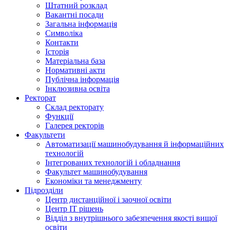
Штатний розклад
Вакантні посади
Загальна інформація
Символіка
Контакти
Історія
Матеріальна база
Нормативні акти
Публічна інформація
Інклюзивна освіта
Ректорат
Склад ректорату
Функції
Галерея ректорів
Факультети
Автоматизації машинобудування й інформаційних
технологій
Інтегрованих технологій і обладнання
Факультет машинобудування
Економіки та менеджменту
Підрозділи
Центр дистанційної і заочної освіти
Центр ІТ рішень
Відділ з внутрішнього забезпечення якості вищої
освіти