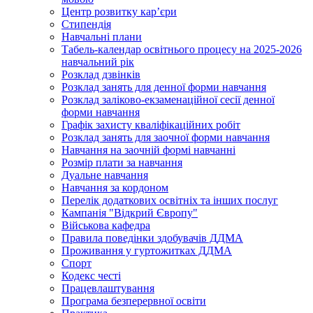
Центр розвитку кар’єри
Стипендія
Навчальні плани
Табель-календар освітнього процесу на 2025-2026
навчальний рік
Розклад дзвінків
Розклад занять для денної форми навчання
Розклад заліково-екзаменаційної сесії денної
форми навчання
Графік захисту кваліфікаційних робіт
Розклад занять для заочної форми навчання
Навчання на заочній формі навчанні
Розмір плати за навчання
Дуальне навчання
Навчання за кордоном
Перелік додаткових освітніх та інших послуг
Кампанія "Відкрий Європу"
Військова кафедра
Правила поведінки здобувачів ДДМА
Проживання у гуртожитках ДДМА
Спорт
Кодекс честі
Працевлаштування
Програма безперервної освіти