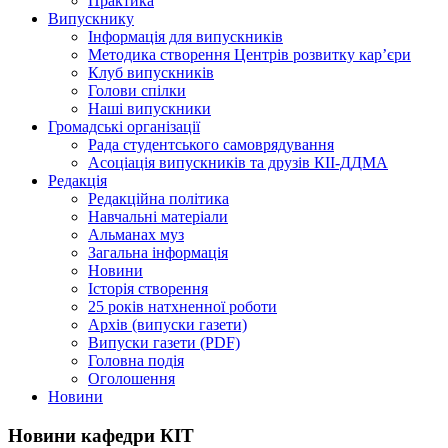
Практика
Випускнику
Інформація для випускників
Методика створення Центрів розвитку кар’єри
Клуб випускників
Голови спілки
Наші випускники
Громадські організації
Рада студентського самоврядування
Асоціація випускників та друзів КІІ-ДДМА
Редакція
Редакційна політика
Навчальні матеріали
Альманах муз
Загальна інформація
Новини
Історія створення
25 років натхненної роботи
Архів (випуски газети)
Випуски газети (PDF)
Головна подія
Оголошення
Новини
Новини кафедри КІТ