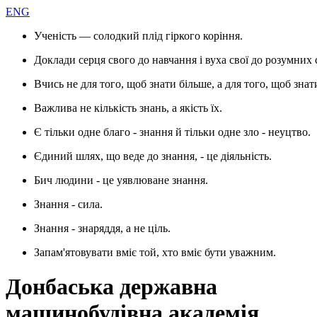
ENG
Ученість — солодкий плід гіркого коріння.
Доклади серця свого до навчання і вуха свої до розумних 
Вчись не для того, щоб знати більше, а для того, щоб знат
Важлива не кількість знань, а якість їх.
Є тільки одне благо - знання й тільки одне зло - неуцтво.
Єдиний шлях, що веде до знання, - це діяльність.
Бич людини - це уявлюване знання.
Знання - сила.
Знання - знаряддя, а не ціль.
Запам'ятовувати вміє той, хто вміє бути уважним.
Донбаська державна
машинобудівна академія