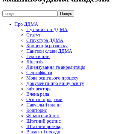
Про ДДМА
Путівник по ДДМА
Статут
Структура ДДМА
Концепція розвитку
Пантеон слави ДДМА
Герої війни
Ліцензія
Ліцензування та акредитація
Сертифікати
Мова освітнього процесу
Документи про вищу освіту
Звіт ректора
Вчена рада
Освітні програми
Навчальні плани
Кошторис
Фінансовий звіт
Штатний розпис
Штатний розклад
Вакантні посади