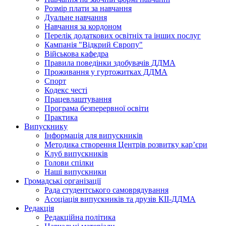
Розмір плати за навчання
Дуальне навчання
Навчання за кордоном
Перелік додаткових освітніх та інших послуг
Кампанія "Відкрий Європу"
Військова кафедра
Правила поведінки здобувачів ДДМА
Проживання у гуртожитках ДДМА
Спорт
Кодекс честі
Працевлаштування
Програма безперервної освіти
Практика
Випускнику
Інформація для випускників
Методика створення Центрів розвитку кар’єри
Клуб випускників
Голови спілки
Наші випускники
Громадські організації
Рада студентського самоврядування
Асоціація випускників та друзів КІІ-ДДМА
Редакція
Редакційна політика