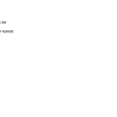
слів
и краще.