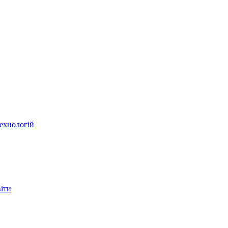
ехнологій
віти