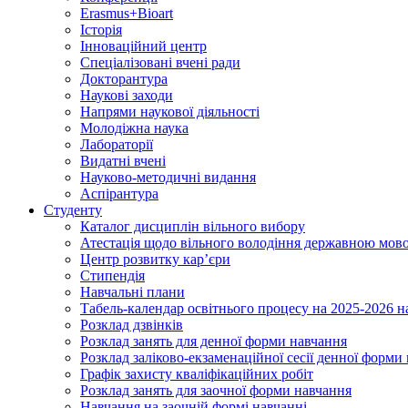
Erasmus+Bioart
Історія
Інноваційний центр
Спеціалізовані вчені ради
Докторантура
Наукові заходи
Напрями наукової діяльності
Молодіжна наука
Лабораторії
Видатні вчені
Науково-методичні видання
Аспірантура
Студенту
Каталог дисциплін вільного вибору
Атестація щодо вільного володіння державною мов
Центр розвитку кар’єри
Стипендія
Навчальні плани
Табель-календар освітнього процесу на 2025-2026 н
Розклад дзвінків
Розклад занять для денної форми навчання
Розклад заліково-екзаменаційної сесії денної форми
Графік захисту кваліфікаційних робіт
Розклад занять для заочної форми навчання
Навчання на заочній формі навчанні