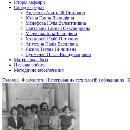
Історія кафедри
Склад кафедри
Авдєєнко Анатолій Петрович
Юсіна Ганна Леонідівна
Мєнафова Юлія Валентинівна
Санталова Ганна Олександрівна
Марченко ІннаЛеонідівна
Холмовой Юрій Петрович
Апухтіна Надія Василівна
Лісняк Тетяна Пилипівна
Сурженко Ольга Володимирівна
Матеріальна база
Наукова робота
Методичне забезпечення
Головна
|
Факультети
|
Інтегрованих технологій і обладнання
|
К