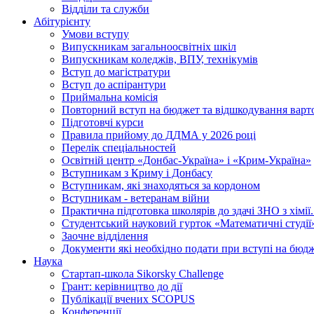
Відділи та служби
Абітурієнту
Умови вступу
Випускникам загальноосвітніх шкіл
Випускникам коледжів, ВПУ, технікумів
Вступ до магістратури
Вступ до аспірантури
Приймальна комісія
Повторний вступ на бюджет та відшкодування варто
Підготовчі курси
Правила прийому до ДДМА у 2026 році
Перелік спеціальностей
Освітній центр «Донбас-Україна» і «Крим-Україна»
Вступникам з Криму і Донбасу
Вступникам, які знаходяться за кордоном
Вступникам - ветеранам війни
Практична підготовка школярів до здачі ЗНО з хімі
Студентський науковий гурток «Математичні студії
Заочне відділення
Документи які необхідно подати при вступі на бюд
Наука
Стартап-школа Sikorsky Challenge
Грант: керівництво до дії
Публікації вчених SCOPUS
Конференції