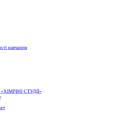
сті навчання
ї. «ХІМІЧНІ СТУДІЇ»
»
жет