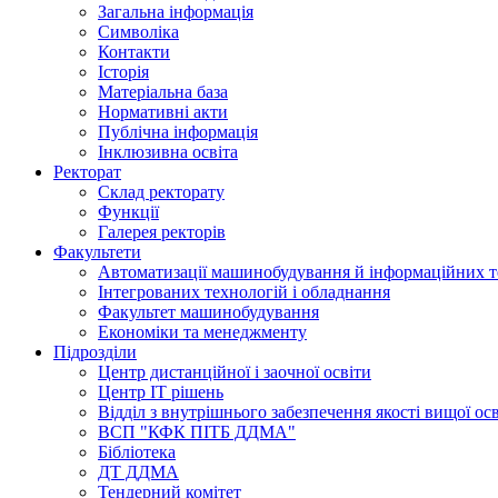
Загальна інформація
Символіка
Контакти
Історія
Матеріальна база
Нормативні акти
Публічна інформація
Інклюзивна освіта
Ректорат
Склад ректорату
Функції
Галерея ректорів
Факультети
Автоматизації машинобудування й інформаційних т
Інтегрованих технологій і обладнання
Факультет машинобудування
Економіки та менеджменту
Підрозділи
Центр дистанційної і заочної освіти
Центр ІТ рішень
Відділ з внутрішнього забезпечення якості вищої ос
ВСП "КФК ПІТБ ДДМА"
Бібліотека
ДТ ДДМА
Тендерний комітет