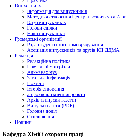
Практика
Випускнику
Інформація для випускників
Методика створення Центрів розвитку кар’єри
Клуб випускників
Голови спілки
Наші випускники
Громадські організації
Рада студентського самоврядування
Асоціація випускників та друзів КІІ-ДДМА
Редакція
Редакційна політика
Навчальні матеріали
Альманах муз
Загальна інформація
Новини
Історія створення
25 років натхненної роботи
Архів (випуски газети)
Випуски газети (PDF)
Головна подія
Оголошення
Новини
Кафедра Хімії і охорони праці