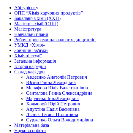
Абітурієнту
ОПП “Хімія харчових продуктів”
Бакалавр з хімії (ХХП)
Магістр з хімії (ОПП)
Магістратура
Навчальні плани
Робочі програми навчальних дисциплін
УМКД «Хімія»
Зовнішні зв'язки
Хімічні студії
Загальна інформація
Історія кафедри
Склад кафедри
Авдєєнко Анатолій Петрович
Юсіна Ганна Леонідівна
Мєнафова Юлія Валентинівна
Санталова Ганна Олександрівна
Марченко ІннаЛеонідівна
Холмовой Юрій Петрович
Апухтіна Надія Василівна
Лісняк Тетяна Пилипівна
Сурженко Ольга Володимирівна
Матеріальна база
Наукова робота