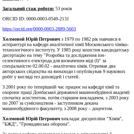
Загальний стаж роботи:
53 років
ORCID ID: 0000-0003-0549-2131
https://orcid.org/0000-0003-2889-5603
Холмовой Юрій Петрович
з 1979 по 1982 рік навчався в
аспірантурі на кафедрі аналітичної хімії Московського хіміко-
технологічного інституту. У 1985 році захистив кандидатську
дисертацію на тему "Розробка та дослідження іон-
селективного електрода для визначення міді (І)" за
спеціальністю 02.00.02 - аналітична хімія. Отримав два
авторських свідоцтва на винаходи і опублікував 9 наукових
робіт у вигляді тез доповідей і статей.
З 2001 року по теперішній час працює на кафедрі хімії та
охорони праці Донбаської державної машинобудівної академії
спочатку асистентом, потім старшим викладачем, з 2003 року
по 2007 за сумісництвом - заступником декана
машинобудівного факультету, з 2008 року – доцентом.
Холмовой Юрій Петрович
викладає дисципліни "Хімія",
"БЖД", "Громадянська оборона".