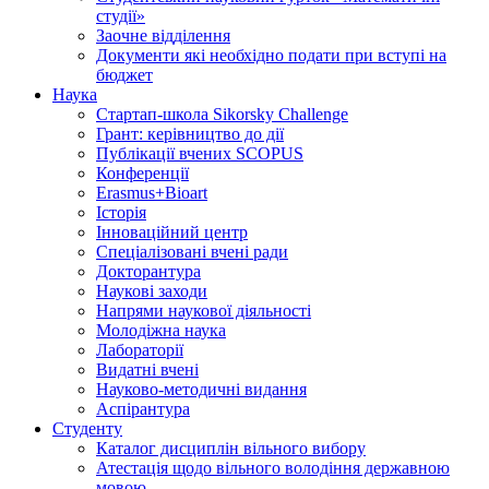
студії»
Заочне відділення
Документи які необхідно подати при вступі на
бюджет
Наука
Стартап-школа Sikorsky Challenge
Грант: керівництво до дії
Публікації вчених SCOPUS
Конференції
Erasmus+Bioart
Історія
Інноваційний центр
Спеціалізовані вчені ради
Докторантура
Наукові заходи
Напрями наукової діяльності
Молодіжна наука
Лабораторії
Видатні вчені
Науково-методичні видання
Аспірантура
Студенту
Каталог дисциплін вільного вибору
Атестація щодо вільного володіння державною
мовою