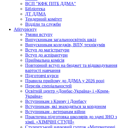
ВСП "КФК ПІТБ ДДМА"
Бібліотека
ДТ ДДМА
Тендерний комітет
Відділи та служби
Абітурієнту
Умови вступу
Випускникам загальноосвітніх шкіл
Випускникам коледжів, ВПУ, технікумів
Вступ до магістратури
Вступ до аспірантури
Приймальна комісія
Повторний вступ на бюджет та відшкодування
вартості навчання
Підготовчі курси
Правила прийому до ДДМА у 2026 році
Перелік спеціальностей
Освітній центр «Донбас-Україна» і «Крим-
Україна»
Вступникам з Криму і Донбасу
Вступникам, які знаходяться за кордоном
Вступникам - ветеранам війни
Практична підготовка школярів до здачі ЗНО з
хімії. «ХІМІЧНІ СТУДІЇ»
Студентський науковий гурток «Математичні