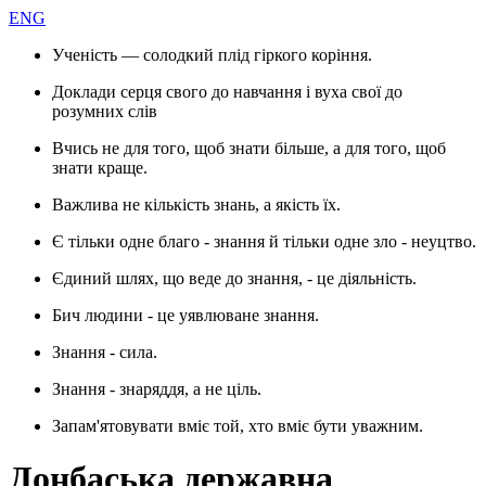
ENG
Ученість — солодкий плід гіркого коріння.
Доклади серця свого до навчання і вуха свої до
розумних слів
Вчись не для того, щоб знати більше, а для того, щоб
знати краще.
Важлива не кількість знань, а якість їх.
Є тільки одне благо - знання й тільки одне зло - неуцтво.
Єдиний шлях, що веде до знання, - це діяльність.
Бич людини - це уявлюване знання.
Знання - сила.
Знання - знаряддя, а не ціль.
Запам'ятовувати вміє той, хто вміє бути уважним.
Донбаська державна