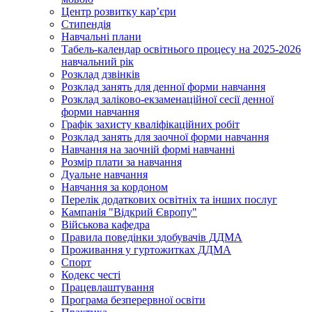
Центр розвитку кар’єри
Стипендія
Навчальні плани
Табель-календар освітнього процесу на 2025-2026
навчальний рік
Розклад дзвінків
Розклад занять для денної форми навчання
Розклад заліково-екзаменаційної сесії денної
форми навчання
Графік захисту кваліфікаційних робіт
Розклад занять для заочної форми навчання
Навчання на заочній формі навчанні
Розмір плати за навчання
Дуальне навчання
Навчання за кордоном
Перелік додаткових освітніх та інших послуг
Кампанія "Відкрий Європу"
Військова кафедра
Правила поведінки здобувачів ДДМА
Проживання у гуртожитках ДДМА
Спорт
Кодекс честі
Працевлаштування
Програма безперервної освіти