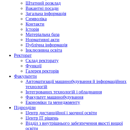
Штатний розклад
Вакантні посади
Загальна інформація
Символіка
Контакти
Історія
Матеріальна база
Нормативні акти
Публічна інформація
Інклюзивна освіта
Ректорат
Склад ректорату
Функції
Галерея ректорів
Факультети
Автоматизації машинобудування й інформаційних
технологій
Інтегрованих технологій і обладнання
Факультет машинобудування
Економіки та менеджменту
Підрозділи
Центр дистанційної і заочної освіти
Центр ІТ рішень
Відділ з внутрішнього забезпечення якості вищої
освіти