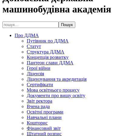
машинобудівна академія
Про ДДМА
Путівник по ДДМА
Статут
Структура ДДМА
Концепція розвитку
Пантеон слави ДДМА
Герої війни
Ліцензія
Ліцензування та акредитація
Сертифікати
Мова освітнього процесу
Документи про вищу освіту
Звіт ректора
Вчена рада
Освітні програми
Навчальні плани
Кошторис
Фінансовий звіт
Штатний розпис