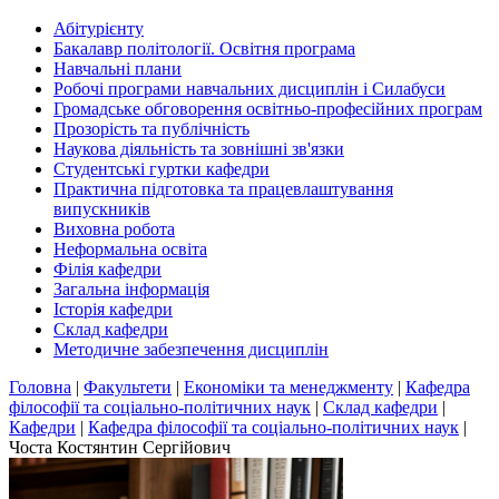
Абітурієнту
Бакалавр політології. Освітня програма
Навчальні плани
Робочі програми навчальних дисциплін і Силабуси
Громадське обговорення освітньо-професійних програм
Прозорість та публічність
Наукова діяльність та зовнішні зв'язки
Студентські гуртки кафедри
Практична підготовка та працевлаштування
випускників
Виховна робота
Неформальна освіта
Філія кафедри
Загальна інформація
Історія кафедри
Склад кафедри
Методичне забезпечення дисциплін
Головна
|
Факультети
|
Економіки та менеджменту
|
Кафедра
філософії та соціально-політичних наук
|
Склад кафедри
|
Кафедри
|
Кафедра філософії та соціально-політичних наук
|
Чоста Костянтин Сергійович