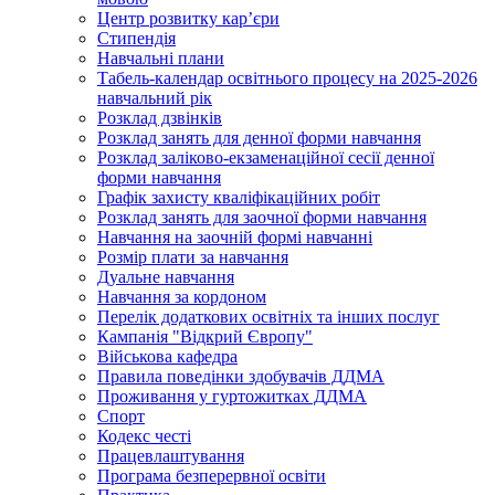
Центр розвитку кар’єри
Стипендія
Навчальні плани
Табель-календар освітнього процесу на 2025-2026
навчальний рік
Розклад дзвінків
Розклад занять для денної форми навчання
Розклад заліково-екзаменаційної сесії денної
форми навчання
Графік захисту кваліфікаційних робіт
Розклад занять для заочної форми навчання
Навчання на заочній формі навчанні
Розмір плати за навчання
Дуальне навчання
Навчання за кордоном
Перелік додаткових освітніх та інших послуг
Кампанія "Відкрий Європу"
Військова кафедра
Правила поведінки здобувачів ДДМА
Проживання у гуртожитках ДДМА
Спорт
Кодекс честі
Працевлаштування
Програма безперервної освіти