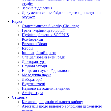
студії»
Заочне відділення
Документи які необхідно подати при вступі на
бюджет
Наука
Стартап-школа Sikorsky Challenge
Грант: керівництво до дії
Публікації вчених SCOPUS
Конференції
Erasmus+Bioart
Історія
Інноваційний центр
Спеціалізовані вчені ради
Докторантура
Наукові заходи
Напрями наукової діяльності
Молодіжна наука
Лабораторії
Видатні вчені
Науково-методичні видання
Аспірантура
Студенту
Каталог дисциплін вільного вибору
Атестація щодо вільного володіння державною
мовою