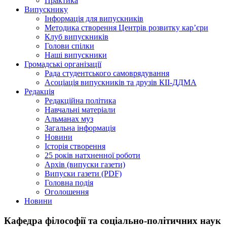
Практика
Випускнику
Інформація для випускників
Методика створення Центрів розвитку кар’єри
Клуб випускників
Голови спілки
Наші випускники
Громадські організації
Рада студентського самоврядування
Асоціація випускників та друзів КІІ-ДДМА
Редакція
Редакційна політика
Навчальні матеріали
Альманах муз
Загальна інформація
Новини
Історія створення
25 років натхненної роботи
Архів (випуски газети)
Випуски газети (PDF)
Головна подія
Оголошення
Новини
Кафедра філософії та соціально-політичних наук