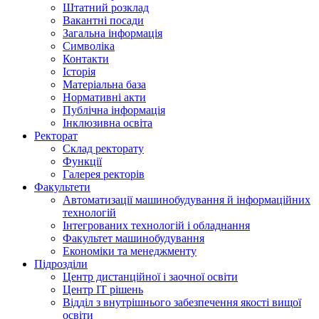
Штатний розклад
Вакантні посади
Загальна інформація
Символіка
Контакти
Історія
Матеріальна база
Нормативні акти
Публічна інформація
Інклюзивна освіта
Ректорат
Склад ректорату
Функції
Галерея ректорів
Факультети
Автоматизації машинобудування й інформаційних
технологій
Інтегрованих технологій і обладнання
Факультет машинобудування
Економіки та менеджменту
Підрозділи
Центр дистанційної і заочної освіти
Центр ІТ рішень
Відділ з внутрішнього забезпечення якості вищої
освіти