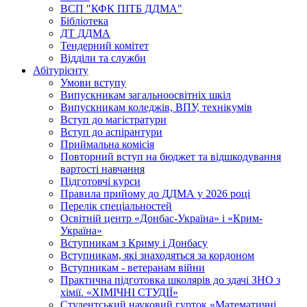
ВСП "КФК ПІТБ ДДМА"
Бібліотека
ДТ ДДМА
Тендерний комітет
Відділи та служби
Абітурієнту
Умови вступу
Випускникам загальноосвітніх шкіл
Випускникам коледжів, ВПУ, технікумів
Вступ до магістратури
Вступ до аспірантури
Приймальна комісія
Повторний вступ на бюджет та відшкодування
вартості навчання
Підготовчі курси
Правила прийому до ДДМА у 2026 році
Перелік спеціальностей
Освітній центр «Донбас-Україна» і «Крим-
Україна»
Вступникам з Криму і Донбасу
Вступникам, які знаходяться за кордоном
Вступникам - ветеранам війни
Практична підготовка школярів до здачі ЗНО з
хімії. «ХІМІЧНІ СТУДІЇ»
Студентський науковий гурток «Математичні