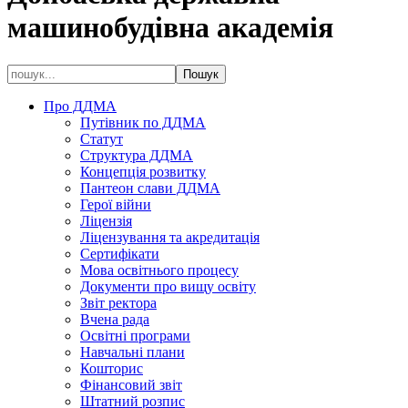
машинобудівна академія
Про ДДМА
Путівник по ДДМА
Статут
Структура ДДМА
Концепція розвитку
Пантеон слави ДДМА
Герої війни
Ліцензія
Ліцензування та акредитація
Сертифікати
Мова освітнього процесу
Документи про вищу освіту
Звіт ректора
Вчена рада
Освітні програми
Навчальні плани
Кошторис
Фінансовий звіт
Штатний розпис