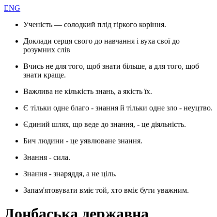
ENG
Ученість — солодкий плід гіркого коріння.
Доклади серця свого до навчання і вуха свої до
розумних слів
Вчись не для того, щоб знати більше, а для того, щоб
знати краще.
Важлива не кількість знань, а якість їх.
Є тільки одне благо - знання й тільки одне зло - неуцтво.
Єдиний шлях, що веде до знання, - це діяльність.
Бич людини - це уявлюване знання.
Знання - сила.
Знання - знаряддя, а не ціль.
Запам'ятовувати вміє той, хто вміє бути уважним.
Донбаська державна