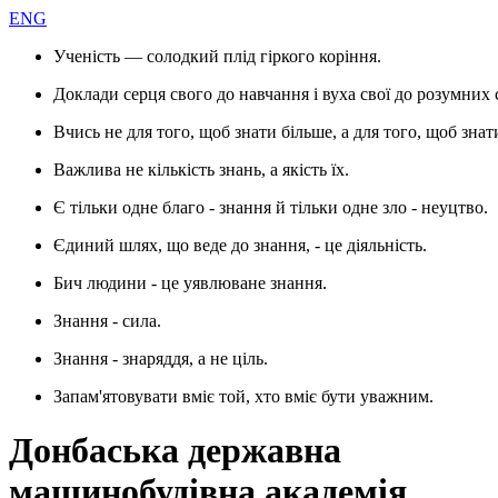
ENG
Ученість — солодкий плід гіркого коріння.
Доклади серця свого до навчання і вуха свої до розумних 
Вчись не для того, щоб знати більше, а для того, щоб знат
Важлива не кількість знань, а якість їх.
Є тільки одне благо - знання й тільки одне зло - неуцтво.
Єдиний шлях, що веде до знання, - це діяльність.
Бич людини - це уявлюване знання.
Знання - сила.
Знання - знаряддя, а не ціль.
Запам'ятовувати вміє той, хто вміє бути уважним.
Донбаська державна
машинобудівна академія