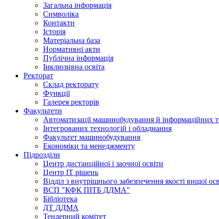
Загальна інформація
Символіка
Контакти
Історія
Матеріальна база
Нормативні акти
Публічна інформація
Інклюзивна освіта
Ректорат
Склад ректорату
Функції
Галерея ректорів
Факультети
Автоматизації машинобудування й інформаційних т
Інтегрованих технологій і обладнання
Факультет машинобудування
Економіки та менеджменту
Підрозділи
Центр дистанційної і заочної освіти
Центр ІТ рішень
Відділ з внутрішнього забезпечення якості вищої ос
ВСП "КФК ПІТБ ДДМА"
Бібліотека
ДТ ДДМА
Тендерний комітет