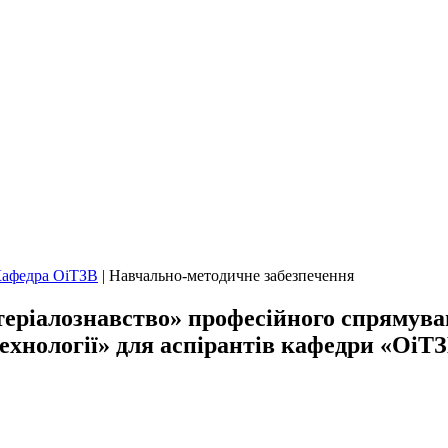
афедра ОіТЗВ
|
Навчально-методичне забезпечення
ріалознавство» професійного спрямува
технології» для аспірантів кафедри «ОіТ