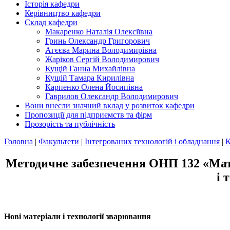
Історія кафедри
Керівництво кафедри
Склад кафедри
Макаренко Наталія Олексіївна
Гринь Олександр Григорович
Агєєва Марина Володимирівна
Жаріков Сергій Володимирович
Кущій Ганна Михайлівна
Кущій Тамара Кирилівна
Карпенко Олена Йосипівна
Гаврилов Олександр Володимирович
Вони внесли значний вклад у розвиток кафедри
Пропозиції для підприємств та фірм
Прозорість та публічність
Головна
|
Факультети
|
Інтегрованих технологій і обладнання
|
К
Методичне забезпечення ОНП 132 «Мате
і 
Нові матеріали і технології зварювання