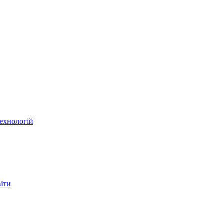
ехнологій
віти