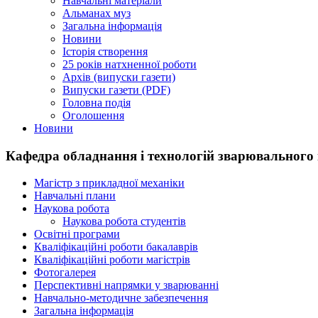
Навчальні матеріали
Альманах муз
Загальна інформація
Новини
Історія створення
25 років натхненної роботи
Архів (випуски газети)
Випуски газети (PDF)
Головна подія
Оголошення
Новини
Кафедра обладнання і технологій зварювального 
Магістр з прикладної механіки
Навчальні плани
Наукова робота
Наукова робота студентів
Освітні програми
Кваліфікаційні роботи бакалаврів
Кваліфікаційні роботи магістрів
Фотогалерея
Перспективні напрямки у зварюванні
Навчально-методичне забезпечення
Загальна інформація