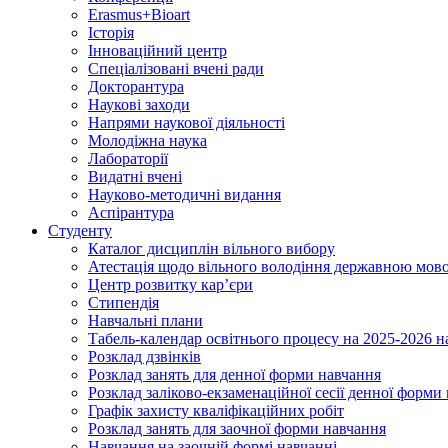
Erasmus+Bioart
Історія
Інноваційний центр
Спеціалізовані вчені ради
Докторантура
Наукові заходи
Напрями наукової діяльності
Молодіжна наука
Лабораторії
Видатні вчені
Науково-методичні видання
Аспірантура
Студенту
Каталог дисциплін вільного вибору
Атестація щодо вільного володіння державною мов
Центр розвитку кар’єри
Стипендія
Навчальні плани
Табель-календар освітнього процесу на 2025-2026 н
Розклад дзвінків
Розклад занять для денної форми навчання
Розклад заліково-екзаменаційної сесії денної форми
Графік захисту кваліфікаційних робіт
Розклад занять для заочної форми навчання
Навчання на заочній формі навчанні