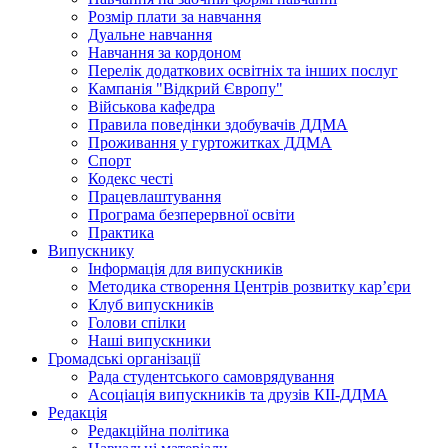
Розмір плати за навчання
Дуальне навчання
Навчання за кордоном
Перелік додаткових освітніх та інших послуг
Кампанія "Відкрий Європу"
Військова кафедра
Правила поведінки здобувачів ДДМА
Проживання у гуртожитках ДДМА
Спорт
Кодекс честі
Працевлаштування
Програма безперервної освіти
Практика
Випускнику
Інформація для випускників
Методика створення Центрів розвитку кар’єри
Клуб випускників
Голови спілки
Наші випускники
Громадські організації
Рада студентського самоврядування
Асоціація випускників та друзів КІІ-ДДМА
Редакція
Редакційна політика