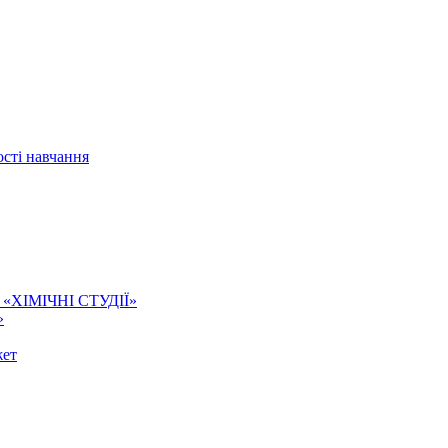
сті навчання
ї. «ХІМІЧНІ СТУДІЇ»
»
жет