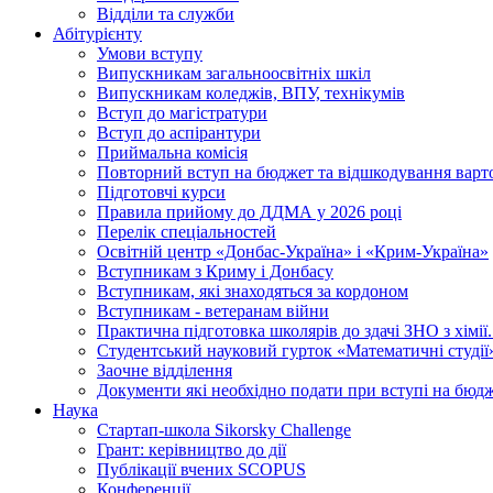
Відділи та служби
Абітурієнту
Умови вступу
Випускникам загальноосвітніх шкіл
Випускникам коледжів, ВПУ, технікумів
Вступ до магістратури
Вступ до аспірантури
Приймальна комісія
Повторний вступ на бюджет та відшкодування варто
Підготовчі курси
Правила прийому до ДДМА у 2026 році
Перелік спеціальностей
Освітній центр «Донбас-Україна» і «Крим-Україна»
Вступникам з Криму і Донбасу
Вступникам, які знаходяться за кордоном
Вступникам - ветеранам війни
Практична підготовка школярів до здачі ЗНО з хімі
Студентський науковий гурток «Математичні студії
Заочне відділення
Документи які необхідно подати при вступі на бюд
Наука
Стартап-школа Sikorsky Challenge
Грант: керівництво до дії
Публікації вчених SCOPUS
Конференції