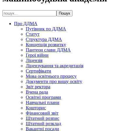
Про ДДМА
Путівник по ДДМА
Статут
Структура ДДМА
Концепція розвитку
Пантеон слави ДДМА
Герої війни
Ліцензія
Ліцензування та акредитація
Сертифікати
Мова освітнього процесу
Документи про вищу освіту
Звіт ректора
Вчена рада
Освітні програми
Навчальні плани
Кошторис
Фінансовий звіт
Штатний розпис
Штатний розклад
Вакантні посади