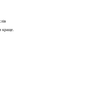
слів
и краще.