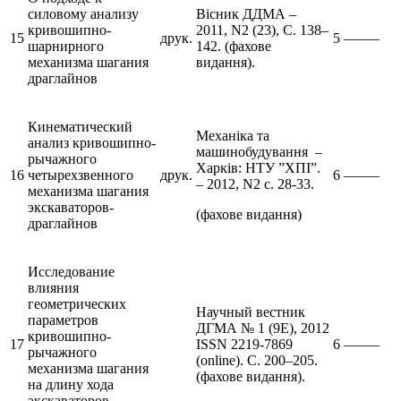
силовому анализу
Вісник ДДМА –
кривошипно-
2011, N2 (23), С. 138–
15
друк.
5
–––––
шарнирного
142. (фахове
механизма шагания
видання).
драглайнов
Кинематический
Механіка та
анализ кривошипно-
машинобудування –
рычажного
Харків: НТУ ”ХПІ”.
16
четырехзвенного
друк.
6
–––––
– 2012, N2 с. 28-33.
механизма шагания
экскаваторов-
(фахове видання)
драглайнов
Исследование
влияния
геометрических
Научный вестник
параметров
ДГМА № 1 (9Е), 2012
кривошипно-
17
ISSN 2219-7869
6
–––––
рычажного
(online). С. 200–205.
механизма шагания
(фахове видання).
на длину хода
экскаваторов-