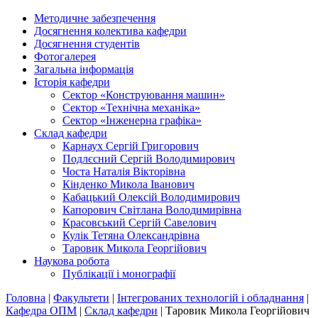
Методичне забезпечення
Досягнення колектива кафедри
Досягнення студентів
Фотогалерея
Загальна інформація
Історія кафедри
Сектор «Конструювання машин»
Сектор «Технічна механіка»
Сектор «Інженерна графіка»
Склад кафедри
Карнаух Сергій Григорович
Подлєсний Сергій Володимирович
Чоста Наталія Вікторівна
Кінденко Микола Іванович
Кабацький Олексій Володимирович
Капорович Світлана Володимирівна
Красовський Сергій Савелович
Кулік Тетяна Олександрівна
Таровик Микола Георгійович
Наукова робота
Публікації і монографії
Головна
|
Факультети
|
Інтегрованих технологій і обладнання
|
Кафедра ОПМ
|
Склад кафедри
|
Таровик Микола Георгійович