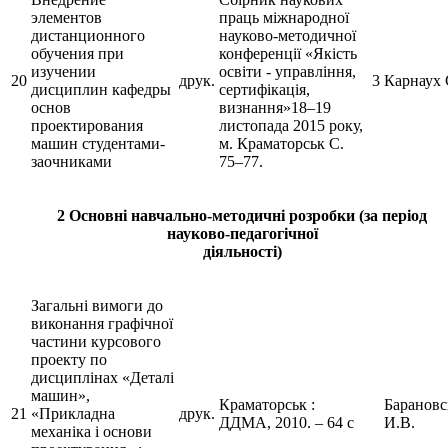
элементов
праць міжнародної
дистанционного
науково-методичної
обучения при
конференції «Якість
изучении
освіти - управління,
20
друк.
3
Карнаух 
дисциплин кафедры
сертифікація,
основ
визнання»18–19
проектирования
листопада 2015 року,
машин студентами-
м. Краматорськ С.
заочниками
75–77.
2 Основні навчально‑методичні розробки (за період
науково‑педагогічної
діяльності)
Загальні вимоги до
виконання графічної
частини курсового
проекту по
дисциплінах «Деталі
машин»,
Краматорськ :
Баранов
21
«Прикладна
друк.
ДДМА, 2010. – 64 с
И.В.
механіка і основи