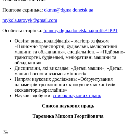
Поштова скринька:
okmm@dgma.donetsk.ua
mykola.tarovyk@gmail.com
Особиста сторінка:
foundry.dgma.donetsk.ua/profile/ IPP1
Освіта: вища, кваліфікація – магістр за фахом
«Підйомно-транспортні, будівельні, меліоративні
машини та обладнання», спеціальність – «Підйомно-
транспортні, будівельні, меліоративні машини та
обладнання».
Дисципліни, які викладає: «Деталі машин», «Деталі
машин і основи взаємозамінності».
Напрям наукових досліджень: «Обґрунтування
параметрів трьохопорних крокуючих механізмів
екскаваторів-драглайнів»
Наукові здобутки:
список наукових праць
Список наукових праць
Таровика Миколи Георгійовича
№