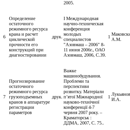
2005.
Определение
I Международная
остаточного
научно-техническая
режимного ресурса
конференция
крана и расчет
молодых
Маковск
6
друк.
1
циклической
специалистов
А.М.
прочности его
"Азовмаш – 2006" 8-
конструкций при
11 июня 2006г., ОАО
диагностировании
Азовмаш, 2006, С.39.
Важке
машинобудування.
Прогнозирование
Проблеми та
остаточного
перспективи
режимного ресурса
розвитку. Матеріали
Лукьяно
7
грузоподъемных
друк.
п’ятої Міжнародної
1
И.А.
кранов в аппаратуре
науково-технічної
регистрации
конференції 4-7
параметров
червня 2007 року. –
Краматорськ :
ДДМА, 2007, С. 75..