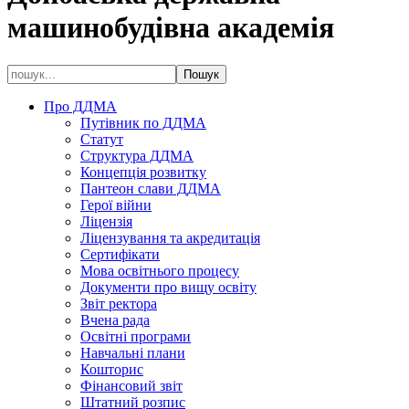
машинобудівна академія
Про ДДМА
Путівник по ДДМА
Статут
Структура ДДМА
Концепція розвитку
Пантеон слави ДДМА
Герої війни
Ліцензія
Ліцензування та акредитація
Сертифікати
Мова освітнього процесу
Документи про вищу освіту
Звіт ректора
Вчена рада
Освітні програми
Навчальні плани
Кошторис
Фінансовий звіт
Штатний розпис