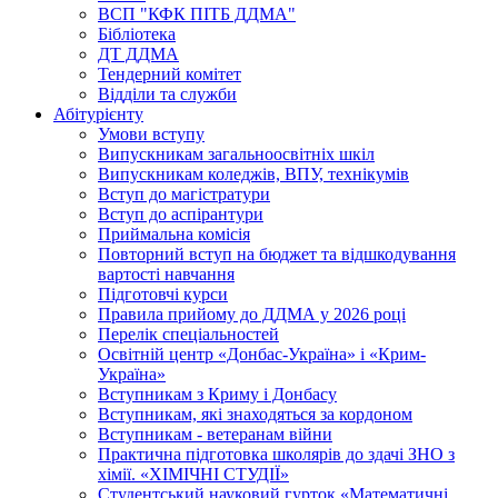
ВСП "КФК ПІТБ ДДМА"
Бібліотека
ДТ ДДМА
Тендерний комітет
Відділи та служби
Абітурієнту
Умови вступу
Випускникам загальноосвітніх шкіл
Випускникам коледжів, ВПУ, технікумів
Вступ до магістратури
Вступ до аспірантури
Приймальна комісія
Повторний вступ на бюджет та відшкодування
вартості навчання
Підготовчі курси
Правила прийому до ДДМА у 2026 році
Перелік спеціальностей
Освітній центр «Донбас-Україна» і «Крим-
Україна»
Вступникам з Криму і Донбасу
Вступникам, які знаходяться за кордоном
Вступникам - ветеранам війни
Практична підготовка школярів до здачі ЗНО з
хімії. «ХІМІЧНІ СТУДІЇ»
Студентський науковий гурток «Математичні