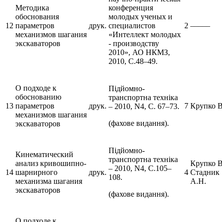
Методика
конференция
обоснования
молодых ученых и
12
параметров
друк.
специалистов
2
–––––
механизмов шагания
«Интеллект молодых
экскаваторов
- производству
2010», АО НКМЗ,
2010, С.48–49.
О подходе к
Підйомно-
обоснованию
транспортна техніка
13
параметров
друк.
7
Крупко В
– 2010, N4, С. 67–73.
механизмов шагания
(фахове видання).
экскаваторов
Підйомно-
Кинематический
транспортна техніка
анализ кривошипно-
Крупко В.
– 2010, N4, С.105–
14
шарнирного
друк.
4
Стадник
108.
механизма шагания
А.Н.
экскаваторов
(фахове видання).
О подходе к