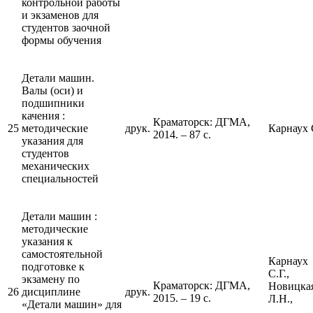
контрольной работы
и экзаменов для
студентов заочной
формы обучения
Детали машин.
Валы (оси) и
подшипники
качения :
Краматорск: ДГМА,
25
методические
друк.
Карнаух 
2014. – 87 с.
указания для
студентов
механических
специальностей
Детали машин :
методические
указания к
самостоятельной
Карнаух
подготовке к
С.Г.,
экзамену по
Краматорск: ДГМА,
Новицка
26
дисциплине
друк.
2015. – 19 с.
Л.Н.,
«Детали машин» для