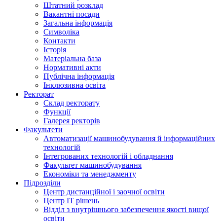
Штатний розклад
Вакантні посади
Загальна інформація
Символіка
Контакти
Історія
Матеріальна база
Нормативні акти
Публічна інформація
Інклюзивна освіта
Ректорат
Склад ректорату
Функції
Галерея ректорів
Факультети
Автоматизації машинобудування й інформаційних
технологій
Інтегрованих технологій і обладнання
Факультет машинобудування
Економіки та менеджменту
Підрозділи
Центр дистанційної і заочної освіти
Центр ІТ рішень
Відділ з внутрішнього забезпечення якості вищої
освіти