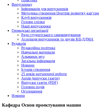
Практика
Випускнику
Інформація для випускників
Методика створення Центрів розвитку кар’єри
Клуб випускників
Голови спілки
Наші випускники
Громадські організації
Рада студентського самоврядування
Асоціація випускників та друзів КІІ-ДДМА
Редакція
Редакційна політика
Навчальні матеріали
Альманах муз
Загальна інформація
Новини
Історія створення
25 років натхненної роботи
Архів (випуски газети)
Випуски газети (PDF)
Головна подія
Оголошення
Новини
Кафедра Основ проектування машин