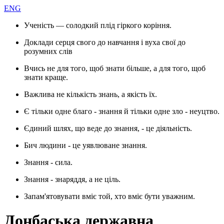
ENG
Ученість — солодкий плід гіркого коріння.
Доклади серця свого до навчання і вуха свої до
розумних слів
Вчись не для того, щоб знати більше, а для того, щоб
знати краще.
Важлива не кількість знань, а якість їх.
Є тільки одне благо - знання й тільки одне зло - неуцтво.
Єдиний шлях, що веде до знання, - це діяльність.
Бич людини - це уявлюване знання.
Знання - сила.
Знання - знаряддя, а не ціль.
Запам'ятовувати вміє той, хто вміє бути уважним.
Донбаська державна