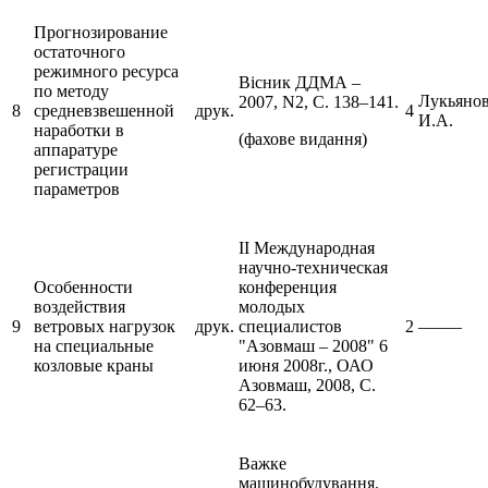
Прогнозирование
остаточного
режимного ресурса
Вісник ДДМА –
по методу
Лукьяно
2007, N2, С. 138–141.
8
средневзвешенной
друк.
4
И.А.
наработки в
(фахове видання)
аппаратуре
регистрации
параметров
II Международная
научно-техническая
Особенности
конференция
воздействия
молодых
9
ветровых нагрузок
друк.
специалистов
2
–––––
на специальные
"Азовмаш – 2008" 6
козловые краны
июня 2008г., ОАО
Азовмаш, 2008, С.
62–63.
Важке
машинобудування.