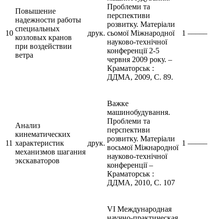
Проблеми та
Повышение
перспективи
надежности работы
розвитку. Матеріали
специальных
10
друк.
сьомої Міжнародної
1
–––––
козловых кранов
науково-технічної
при воздействии
конференції 2-5
ветра
червня 2009 року. –
Краматорськ :
ДДМА, 2009, С. 89.
Важке
машинобудування.
Проблеми та
Анализ
перспективи
кинематических
розвитку. Матеріали
11
характеристик
друк.
1
–––––
восьмої Міжнародної
механизмов шагания
науково-технічної
экскаваторов
конференції –
Краматорськ :
ДДМА, 2010, С. 107
VI Международная
научно-практическая