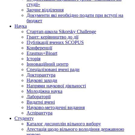
студії»
Заочне відділення
Документи які необхідно подати при вступі на
бюджет
Наука
Стартап-школа Sikorsky Challenge
Грант: керівництво до дії
Публікації вчених SCOPUS
Конференції
Erasmus+Bioart
Історія
Інноваційний центр
Спеціалізовані вчені ради
Докторантура
Наукові заходи
Напрями наукової діяльності
Молодіжна наука
Лабораторії
Видатні вчені
Науково-методичні видання
Аспірантура
Студенту
Каталог дисциплін вільного вибору
Атестація щодо вільного володіння державною
мовою