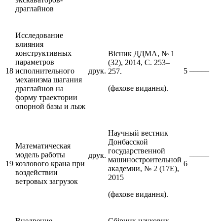
драглайнов
Исследование
влияния
конструктивных
Вісник ДДМА, № 1
параметров
(32), 2014, С. 253–
18
исполнительного
друк.
5
–––––
257.
механизма шагания
(фахове видання).
драглайнов на
форму траектории
опорной базы и лыж
Научный вестник
Донбасской
Математическая
государственной
модель работы
друк.
–––––
машиностроительной
19
козлового крана при
6
академии, № 2 (17Е),
воздействии
2015
ветровых загрузок
(фахове видання).
Внедрение
Сбірник наукових