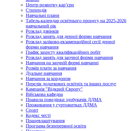
Центр розвитку кар’єри
Стипендія
Навчальні плани
Табель-календар освітнього процесу на 2025-2026
навчальний рік
Розклад дзвінків
Розклад занять для денної форми навчання
Розклад заліково-екзаменаційної сесії денної
форми навчання
Графік захисту кваліфікаційних робіт
Розклад занять для заочної форми навчання
Навчання на заочній формі навчанні
Розмір плати за навчання
Дуальне навчання
Навчання за кордоном
Перелік додаткових освітніх та інших послуг
Кампанія "Відкрий Європу"
Військова кафедра
Правила поведінки здобувачів ДДМА
Проживання у гуртожитках ДДМА
Спорт
Кодекс честі
Працевлаштування
Програма безперервної освіти