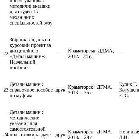
проектування» :
методичні вказівки
для студентів
механічних
спеціальностей вузу
Збірник завдань на
курсовий проект за
дисципліною
Краматорськ: ДДМА,
22
––
––
«Деталі машин»:
2012. –74 с.
Навчальний
посібник
Детали машин :
Кулик Т. 
Краматорск : ДГМА,
23
справочное пособие
друк.
Котушен
2013. – 35 с.
по муфтам
Е. С.
Детали машин :
методические
указания для
самостоятельной
Краматорск : ДГМА,
Новицка
24
подготовки к сдаче
друк.
2013. – 28 с.
Л.Н.