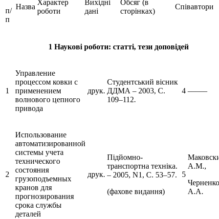
Характер
Вихідні
Обсяг (в
Назва
Співавтори
п/
роботи
дані
сторінках)
п
1 Наукові роботи: статті, тези доповідей
Управление
процессом ковки с
Студентський вісник
1
применением
друк.
ДДМА – 2003, С.
4
–––––
волнового цепного
109–112.
привода
Использование
автоматизированной
системы учета
Підйомно-
Маковск
технического
транспортна техніка.
А.М.,
состояния
2
друк.
5
– 2005, N1, С. 53–57.
грузоподъемных
Черненк
кранов для
(фахове видання)
А.А.
прогнозирования
срока службы
деталей