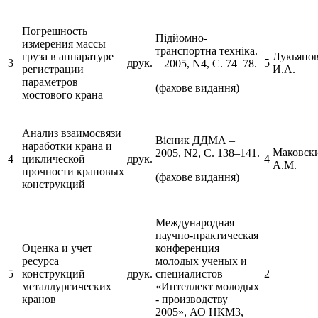
Погрешность
Підйомно-
измерения массы
транспортна техніка.
груза в аппаратуре
Лукьяно
3
друк.
5
– 2005, N4, С. 74–78.
регистрации
И.А.
параметров
(фахове видання)
мостового крана
Анализ взаимосвязи
Вісник ДДМА –
наработки крана и
Маковск
2005, N2, С. 138–141.
4
циклической
друк.
4
А.М.
прочности крановых
(фахове видання)
конструкций
Международная
научно-практическая
Оценка и учет
конференция
ресурса
молодых ученых и
5
конструкций
друк.
специалистов
2
–––––
металлургических
«Интеллект молодых
кранов
- производству
2005», АО НКМЗ,