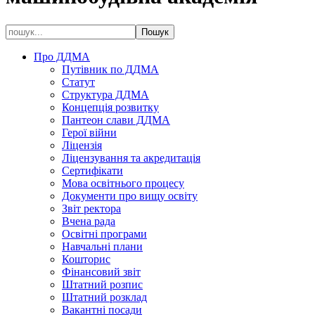
Про ДДМА
Путівник по ДДМА
Статут
Структура ДДМА
Концепція розвитку
Пантеон слави ДДМА
Герої війни
Ліцензія
Ліцензування та акредитація
Сертифікати
Мова освітнього процесу
Документи про вищу освіту
Звіт ректора
Вчена рада
Освітні програми
Навчальні плани
Кошторис
Фінансовий звіт
Штатний розпис
Штатний розклад
Вакантні посади