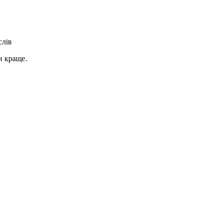
слів
и краще.