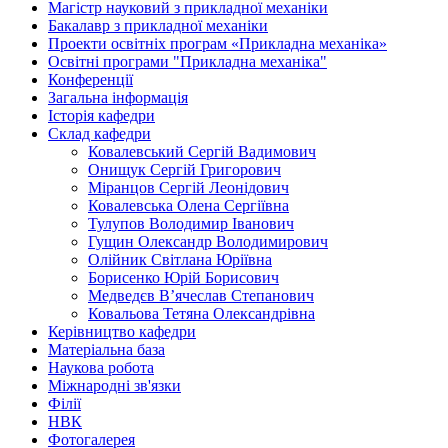
Магістр науковий з прикладної механіки
Бакалавр з прикладної механіки
Проекти освітніх програм «Прикладна механіка»
Освітні програми "Прикладна механіка"
Конференції
Загальна інформація
Історія кафедри
Склад кафедри
Ковалевський Сергій Вадимович
Онищук Сергій Григорович
Міранцов Сергій Леонідович
Ковалевська Олена Сергіївна
Тулупов Володимир Іванович
Гущин Олександр Володимирович
Олійник Світлана Юріївна
Борисенко Юрій Борисович
Медведєв В’ячеслав Степанович
Ковальова Тетяна Олександрівна
Керівництво кафедри
Матеріальна база
Наукова робота
Міжнародні зв'язки
Філії
НВК
Фотогалерея