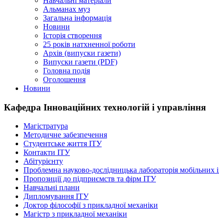
Навчальні матеріали
Альманах муз
Загальна інформація
Новини
Історія створення
25 років натхненної роботи
Архів (випуски газети)
Випуски газети (PDF)
Головна подія
Оголошення
Новини
Кафедра Інноваційних технологій і управління
Магістратура
Методичне забезпечення
Студентське життя ІТУ
Контакти ІТУ
Абітурієнту
Проблемна науково-дослідницька лабораторія мобільних 
Пропозиції до підприємств та фірм ІТУ
Навчальні плани
Дипломування ІТУ
Доктор філософії з прикладної механіки
Магістр з прикладної механіки