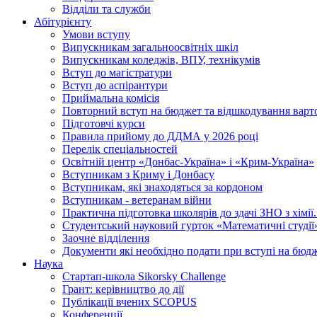
Відділи та служби
Абітурієнту
Умови вступу
Випускникам загальноосвітніх шкіл
Випускникам коледжів, ВПУ, технікумів
Вступ до магістратури
Вступ до аспірантури
Приймальна комісія
Повторний вступ на бюджет та відшкодування варто
Підготовчі курси
Правила прийому до ДДМА у 2026 році
Перелік спеціальностей
Освітній центр «Донбас-Україна» і «Крим-Україна»
Вступникам з Криму і Донбасу
Вступникам, які знаходяться за кордоном
Вступникам - ветеранам війни
Практична підготовка школярів до здачі ЗНО з хімі
Студентський науковий гурток «Математичні студії
Заочне відділення
Документи які необхідно подати при вступі на бюд
Наука
Стартап-школа Sikorsky Challenge
Грант: керівництво до дії
Публікації вчених SCOPUS
Конференції