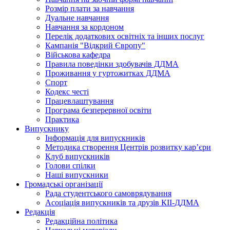
Розмір плати за навчання
Дуальне навчання
Навчання за кордоном
Перелік додаткових освітніх та інших послуг
Кампанія "Відкрий Європу"
Військова кафедра
Правила поведінки здобувачів ДДМА
Проживання у гуртожитках ДДМА
Спорт
Кодекс честі
Працевлаштування
Програма безперервної освіти
Практика
Випускнику
Інформація для випускників
Методика створення Центрів розвитку кар’єри
Клуб випускників
Голови спілки
Наші випускники
Громадські організації
Рада студентського самоврядування
Асоціація випускників та друзів КІІ-ДДМА
Редакція
Редакційна політика