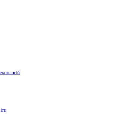
ехнологій
віти