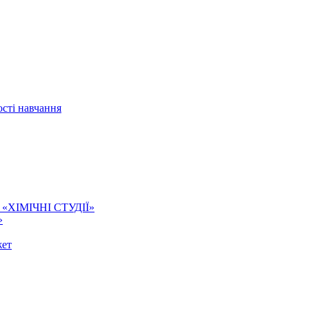
сті навчання
ї. «ХІМІЧНІ СТУДІЇ»
»
жет