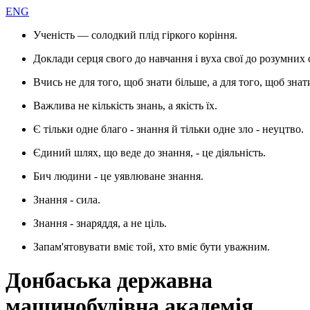
ENG
Ученість — солодкий плід гіркого коріння.
Доклади серця свого до навчання і вуха свої до розумних 
Вчись не для того, щоб знати більше, а для того, щоб знат
Важлива не кількість знань, а якість їх.
Є тільки одне благо - знання й тільки одне зло - неуцтво.
Єдиний шлях, що веде до знання, - це діяльність.
Бич людини - це уявлюване знання.
Знання - сила.
Знання - знаряддя, а не ціль.
Запам'ятовувати вміє той, хто вміє бути уважним.
Донбаська державна
машинобудівна академія