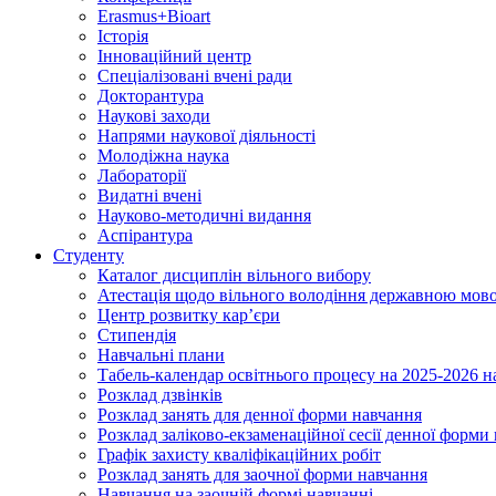
Erasmus+Bioart
Історія
Інноваційний центр
Спеціалізовані вчені ради
Докторантура
Наукові заходи
Напрями наукової діяльності
Молодіжна наука
Лабораторії
Видатні вчені
Науково-методичні видання
Аспірантура
Студенту
Каталог дисциплін вільного вибору
Атестація щодо вільного володіння державною мов
Центр розвитку кар’єри
Стипендія
Навчальні плани
Табель-календар освітнього процесу на 2025-2026 н
Розклад дзвінків
Розклад занять для денної форми навчання
Розклад заліково-екзаменаційної сесії денної форми
Графік захисту кваліфікаційних робіт
Розклад занять для заочної форми навчання
Навчання на заочній формі навчанні