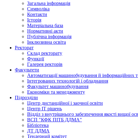
Загальна інформація
Символіка
Контакти
Історія
Матеріальна база
Нормативні акти
Публічна інформація
Інклюзивна освіта
Ректорат
Склад ректорату
Функції
Галерея ректорів
Факультети
Автоматизації машинобудування й інформаційних т
Інтегрованих технологій і обладнання
Факультет машинобудування
Економіки та менеджменту
Підрозділи
Центр дистанційної і заочної освіти
Центр ІТ рішень
Відділ з внутрішнього забезпечення якості вищої ос
ВСП "КФК ПІТБ ДДМА"
Бібліотека
ДТ ДДМА
Тендерний комітет