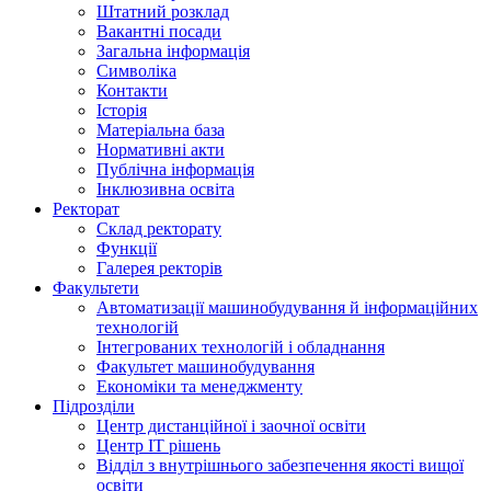
Штатний розклад
Вакантні посади
Загальна інформація
Символіка
Контакти
Історія
Матеріальна база
Нормативні акти
Публічна інформація
Інклюзивна освіта
Ректорат
Склад ректорату
Функції
Галерея ректорів
Факультети
Автоматизації машинобудування й інформаційних
технологій
Інтегрованих технологій і обладнання
Факультет машинобудування
Економіки та менеджменту
Підрозділи
Центр дистанційної і заочної освіти
Центр ІТ рішень
Відділ з внутрішнього забезпечення якості вищої
освіти