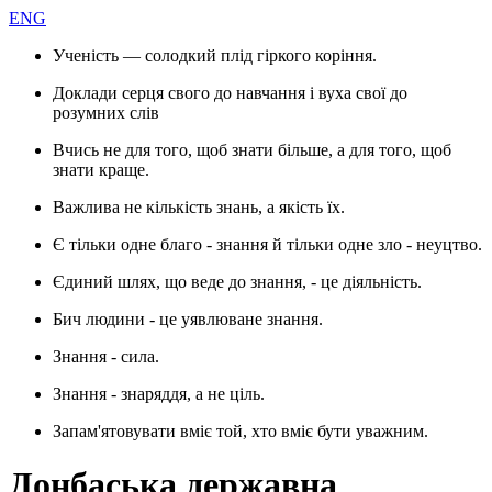
ENG
Ученість — солодкий плід гіркого коріння.
Доклади серця свого до навчання і вуха свої до
розумних слів
Вчись не для того, щоб знати більше, а для того, щоб
знати краще.
Важлива не кількість знань, а якість їх.
Є тільки одне благо - знання й тільки одне зло - неуцтво.
Єдиний шлях, що веде до знання, - це діяльність.
Бич людини - це уявлюване знання.
Знання - сила.
Знання - знаряддя, а не ціль.
Запам'ятовувати вміє той, хто вміє бути уважним.
Донбаська державна