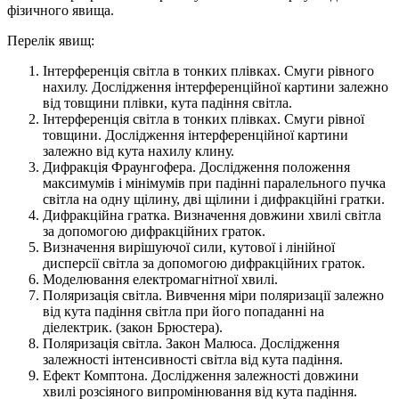
фізичного явища.
Перелік явищ:
Інтерференція світла в тонких плівках. Смуги рівного
нахилу. Дослідження інтерференційної картини залежно
від товщини плівки, кута падіння світла.
Інтерференція світла в тонких плівках. Смуги рівної
товщини. Дослідження інтерференційної картини
залежно від кута нахилу клину.
Дифракція Фраунгофера. Дослідження положення
максимумів і мінімумів при падінні паралельного пучка
світла на одну щілину, дві щілини і дифракційні гратки.
Дифракційна гратка. Визначення довжини хвилі світла
за допомогою дифракційних граток.
Визначення вирішуючої сили, кутової і лінійної
дисперсії світла за допомогою дифракційних граток.
Моделювання електромагнітної хвилі.
Поляризація світла. Вивчення міри поляризації залежно
від кута падіння світла при його попаданні на
діелектрик. (закон Брюстера).
Поляризація світла. Закон Малюса. Дослідження
залежності інтенсивності світла від кута падіння.
Ефект Комптона. Дослідження залежності довжини
хвилі розсіяного випромінювання від кута падіння.