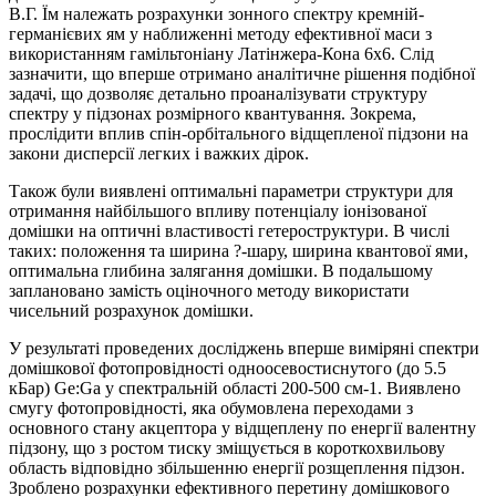
В.Г. Їм належать розрахунки зонного спектру кремній-
германієвих ям у наближенні методу ефективної маси з
використанням гамільтоніану Латінжера-Кона 6х6. Слід
зазначити, що вперше отримано аналітичне рішення подібної
задачі, що дозволяє детально проаналізувати структуру
спектру у підзонах розмірного квантування. Зокрема,
прослідити вплив спін-орбітального відщепленої підзони на
закони дисперсії легких і важких дірок.
Також були виявлені оптимальні параметри структури для
отримання найбільшого впливу потенціалу іонізованої
домішки на оптичні властивості гетероструктури. В числі
таких: положення та ширина ?-шару, ширина квантової ями,
оптимальна глибина залягання домішки. В подальшому
заплановано замість оціночного методу використати
чисельний розрахунок домішки.
У результаті проведених досліджень вперше виміряні спектри
домішкової фотопровідності одноосевостиснутого (до 5.5
кБар) Ge:Ga у спектральній області 200-500 см-1. Виявлено
смугу фотопровідності, яка обумовлена переходами з
основного стану акцептора у відщеплену по енергії валентну
підзону, що з ростом тиску зміщується в короткохвильову
область відповідно збільшенню енергії розщеплення підзон.
Зроблено розрахунки ефективного перетину домішкового