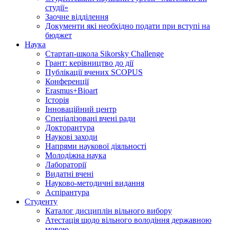
студії»
Заочне відділення
Документи які необхідно подати при вступі на
бюджет
Наука
Стартап-школа Sikorsky Challenge
Грант: керівництво до дії
Публікації вчених SCOPUS
Конференції
Erasmus+Bioart
Історія
Інноваційний центр
Спеціалізовані вчені ради
Докторантура
Наукові заходи
Напрями наукової діяльності
Молодіжна наука
Лабораторії
Видатні вчені
Науково-методичні видання
Аспірантура
Студенту
Каталог дисциплін вільного вибору
Атестація щодо вільного володіння державною
мовою