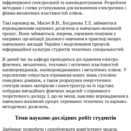
інфрачервоної спектроскопії та наноіндентування. Розроблені
методики і схеми устаткування для визначення електричних і
фізико-механічних властивостей плівок.
Такі науковці як, Масич В.В., Богданова Т.Л. займаються
впровадженням наукових досягнень в навчально-виховний
процес. Вони займаються, зокрема, науковим пошуком у
напрямах організації діалового навчання в практиці вищих
навчальних закладів України і моделювання процесів
інформаційної культури студентів технічних спеціальностей.
В даний час на кафедрі проводяться дослідження електро-
фізичних, механічних, теплових і оптичних властивостей
напівпровідників, напівпровідникових і металічних плівок. У
перспективі очікується отримання нових знань стосовно
поведінки домішок, а також розрахунки енергетичних
спектрів нових матеріалів і наноструктур на їх підставі;
побудова імітаційних фізичних моделей з отриманого
теоретичного досвіду. І, що не менш, важливо впровадження в
навчально-виховний процес отриманих технічних та науково-
методичних досягнень.
Теми науково-дослідних робіт студентів
Завдання:
розробити і опробовувати комп'ютерну модель