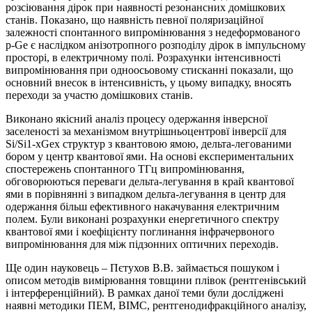
розсіювання дірок при наявності резонансних домішкових
станів. Показано, що наявність певної поляризаційної
залежності спонтанного випромінювання з недеформованого
p-Ge є наслідком анізотропного розподілу дірок в імпульсному
просторі, в електричному полі. Розрахунки інтенсивності
випромінювання при одноосьовому стисканні показали, що
основний внесок в інтенсивність, у цьому випадку, вносять
переходи за участю домішкових станів.
Виконано якісний аналіз процесу одержання інверсної
заселеності за механізмом внутрішньоцентровї інверсії для
Si/Si1-xGex структур з квантовою ямою, дельта-легованими
бором у центр квантової ями. На основі експериментальних
спостережень спонтанного TГц випромінювання,
обговорюються переваги дельта-легування в край квантової
ями в порівнянні з випадком дельта-легування в центр для
одержання більш ефективного накачування електричним
полем. Були виконані розрахунки енергетичного спектру
квантової ями і коефіцієнту поглинання інфрачервоного
випромінювання для між підзонних оптичних переходів.
Ще один науковець – Пєтухов В.В. займається пошуком і
описом методів вимірювання товщини плівок (рентгенівський
і інтерференційний). В рамках даної теми були досліджені
наявні методики ПЕМ, ВІМС, рентгенодифракційного аналізу,