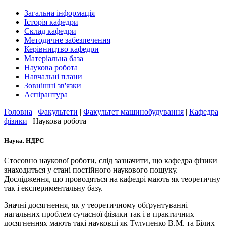
Загальна інформація
Історія кафедри
Склад кафедри
Методичне забезпечення
Керівництво кафедри
Матеріальна база
Наукова робота
Навчальні плани
Зовнішні зв'язки
Аспірантура
Головна
|
Факультети
|
Факультет машинобудування
|
Кафедра
фізики
|
Наукова робота
Наука. НДРС
Стосовно наукової роботи, слід зазначити, що кафедра фізики
знаходиться у стані постійного наукового пошуку.
Дослідження, що проводяться на кафедрі мають як теоретичну
так і експериментальну базу.
Значні досягнення, як у теоретичному обґрунтуванні
нагальних проблем сучасної фізики так і в практичних
досягненнях мають такі науковці як Тулупенко В.М. та Білих