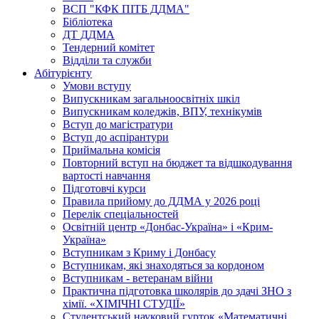
ВСП "КФК ПІТБ ДДМА"
Бібліотека
ДТ ДДМА
Тендерний комітет
Відділи та служби
Абітурієнту
Умови вступу
Випускникам загальноосвітніх шкіл
Випускникам коледжів, ВПУ, технікумів
Вступ до магістратури
Вступ до аспірантури
Приймальна комісія
Повторний вступ на бюджет та відшкодування
вартості навчання
Підготовчі курси
Правила прийому до ДДМА у 2026 році
Перелік спеціальностей
Освітній центр «Донбас-Україна» і «Крим-
Україна»
Вступникам з Криму і Донбасу
Вступникам, які знаходяться за кордоном
Вступникам - ветеранам війни
Практична підготовка школярів до здачі ЗНО з
хімії. «ХІМІЧНІ СТУДІЇ»
Студентський науковий гурток «Математичні