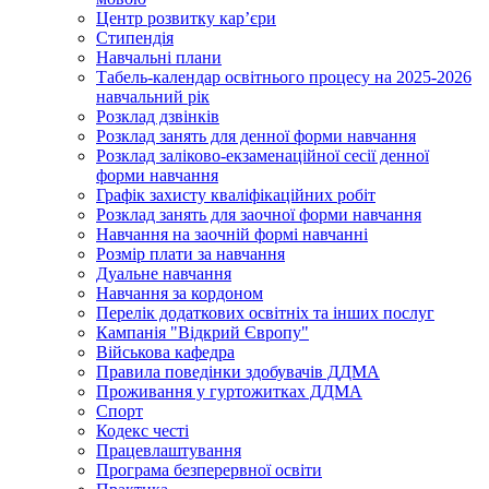
Центр розвитку кар’єри
Стипендія
Навчальні плани
Табель-календар освітнього процесу на 2025-2026
навчальний рік
Розклад дзвінків
Розклад занять для денної форми навчання
Розклад заліково-екзаменаційної сесії денної
форми навчання
Графік захисту кваліфікаційних робіт
Розклад занять для заочної форми навчання
Навчання на заочній формі навчанні
Розмір плати за навчання
Дуальне навчання
Навчання за кордоном
Перелік додаткових освітніх та інших послуг
Кампанія "Відкрий Європу"
Військова кафедра
Правила поведінки здобувачів ДДМА
Проживання у гуртожитках ДДМА
Спорт
Кодекс честі
Працевлаштування
Програма безперервної освіти