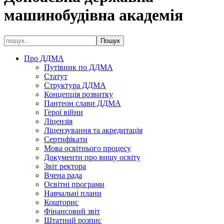
машинобудівна академія
Про ДДМА
Путівник по ДДМА
Статут
Структура ДДМА
Концепція розвитку
Пантеон слави ДДМА
Герої війни
Ліцензія
Ліцензування та акредитація
Сертифікати
Мова освітнього процесу
Документи про вищу освіту
Звіт ректора
Вчена рада
Освітні програми
Навчальні плани
Кошторис
Фінансовий звіт
Штатний розпис