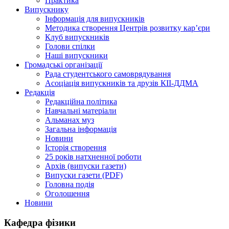
Практика
Випускнику
Інформація для випускників
Методика створення Центрів розвитку кар’єри
Клуб випускників
Голови спілки
Наші випускники
Громадські організації
Рада студентського самоврядування
Асоціація випускників та друзів КІІ-ДДМА
Редакція
Редакційна політика
Навчальні матеріали
Альманах муз
Загальна інформація
Новини
Історія створення
25 років натхненної роботи
Архів (випуски газети)
Випуски газети (PDF)
Головна подія
Оголошення
Новини
Кафедра фізики