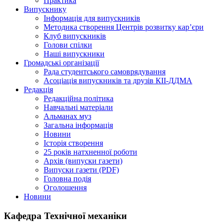
Практика
Випускнику
Інформація для випускників
Методика створення Центрів розвитку кар’єри
Клуб випускників
Голови спілки
Наші випускники
Громадські організації
Рада студентського самоврядування
Асоціація випускників та друзів КІІ-ДДМА
Редакція
Редакційна політика
Навчальні матеріали
Альманах муз
Загальна інформація
Новини
Історія створення
25 років натхненної роботи
Архів (випуски газети)
Випуски газети (PDF)
Головна подія
Оголошення
Новини
Кафедра Технічної механіки