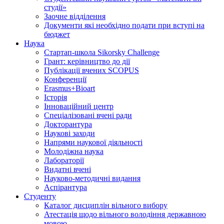
студії»
Заочне відділення
Документи які необхідно подати при вступі на
бюджет
Наука
Стартап-школа Sikorsky Challenge
Грант: керівництво до дії
Публікації вчених SCOPUS
Конференції
Erasmus+Bioart
Історія
Інноваційний центр
Спеціалізовані вчені ради
Докторантура
Наукові заходи
Напрями наукової діяльності
Молодіжна наука
Лабораторії
Видатні вчені
Науково-методичні видання
Аспірантура
Студенту
Каталог дисциплін вільного вибору
Атестація щодо вільного володіння державною
мовою