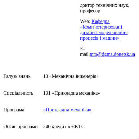
доктор технічних наук,
професор
Web:
Кафедра
«Комп’ютеризовані
дизайн і моделювання
процесів і машин»
E-
mail:
mto@dgma.donetsk.ua
Галузь знань
13 «Механічна інженерія»
Спеціальність
131 «Прикладна механіка»
Програма
«Прикладна механіка»
Обсяг програми
240 кредитів ЄКТС