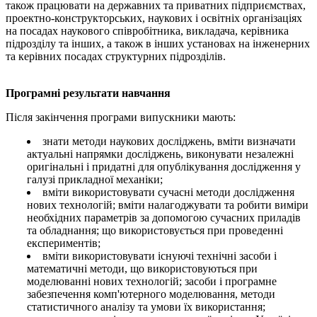
також працювати на державних та приватних підприємствах,
проектно-конструкторських, наукових і освітніх організаціях
на посадах наукового співробітника, викладача, керівника
підрозділу та інших, а також в інших установах на інженерних
та керівних посадах структурних підрозділів.
Програмні результати навчання
Після закінчення програми випускники мають:
знати методи наукових досліджень, вміти визначати
актуальні напрямки досліджень, виконувати незалежні
оригінальні і придатні для опублікування дослідження у
галузі прикладної механіки;
вміти використовувати сучасні методи дослідження
нових технологій; вміти налагоджувати та робити виміри
необхідних параметрів за допомогою сучасних приладів
та обладнання; що використовується при проведенні
експериментів;
вміти використовувати існуючі технічні засоби і
математичні методи, що використовуються при
моделюванні нових технологій; засоби і програмне
забезпечення комп'ютерного моделювання, методи
статистичного аналізу та умови їх використання;