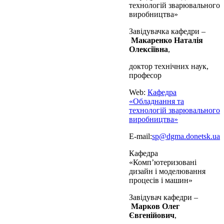
технологій зварювального
виробництва»
Завідувачка кафедри –
Макаренко Наталія
Олексіївна
,
доктор технічних наук,
професор
Web:
Кафедра
«Обладнання та
технологій зварювального
виробництва»
E-mail:
sp@dgma.donetsk.ua
Кафедра
«Комп’ютеризовані
дизайн і моделювання
процесів і машин»
Завідувач кафедри –
Марков Олег
Євгенійович
,