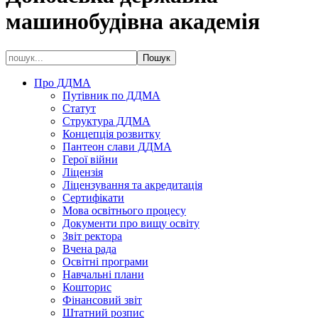
машинобудівна академія
Про ДДМА
Путівник по ДДМА
Статут
Структура ДДМА
Концепція розвитку
Пантеон слави ДДМА
Герої війни
Ліцензія
Ліцензування та акредитація
Сертифікати
Мова освітнього процесу
Документи про вищу освіту
Звіт ректора
Вчена рада
Освітні програми
Навчальні плани
Кошторис
Фінансовий звіт
Штатний розпис