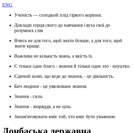
ENG
Ученість — солодкий плід гіркого коріння.
Доклади серця свого до навчання і вуха свої до
розумних слів
Вчись не для того, щоб знати більше, а для того, щоб
знати краще.
Важлива не кількість знань, а якість їх.
Є тільки одне благо - знання й тільки одне зло - неуцтво.
Єдиний шлях, що веде до знання, - це діяльність.
Бич людини - це уявлюване знання.
Знання - сила.
Знання - знаряддя, а не ціль.
Запам'ятовувати вміє той, хто вміє бути уважним.
Донбаська державна