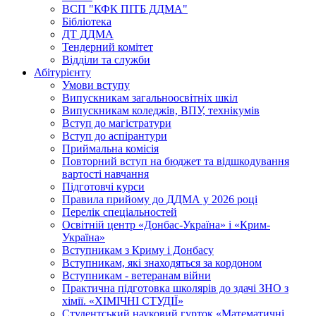
ВСП "КФК ПІТБ ДДМА"
Бібліотека
ДТ ДДМА
Тендерний комітет
Відділи та служби
Абітурієнту
Умови вступу
Випускникам загальноосвітніх шкіл
Випускникам коледжів, ВПУ, технікумів
Вступ до магістратури
Вступ до аспірантури
Приймальна комісія
Повторний вступ на бюджет та відшкодування
вартості навчання
Підготовчі курси
Правила прийому до ДДМА у 2026 році
Перелік спеціальностей
Освітній центр «Донбас-Україна» і «Крим-
Україна»
Вступникам з Криму і Донбасу
Вступникам, які знаходяться за кордоном
Вступникам - ветеранам війни
Практична підготовка школярів до здачі ЗНО з
хімії. «ХІМІЧНІ СТУДІЇ»
Студентський науковий гурток «Математичні