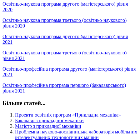
Освітньо-наукова програма другого (магістерського) рівня
2020
Освітньо-наукова програма третього (освітньо-наукового)
рівня 2020
Освітньо-наукова програма другого (магістерського) рівня
2021
Освітньо-наукова програма третього (освітньо-наукового)
рівня 2021
Освітньо-професійна програма другого (магістерського) рівня
2021
Освітньо-професійна програма першого (бакалаврського)
рівня 2021
Більше статей...
Проекти освітніх програм «Прикладна механіка»
Бакалавр з прикладної механіки
Магістр з прикладної механіки
Проблемна науково-дослідницька лабораторія мобільних
інтелектуальних технологічних машин