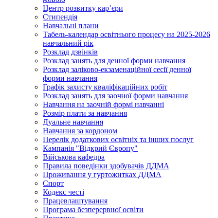
Центр розвитку кар’єри
Стипендія
Навчальні плани
Табель-календар освітнього процесу на 2025-2026
навчальний рік
Розклад дзвінків
Розклад занять для денної форми навчання
Розклад заліково-екзаменаційної сесії денної
форми навчання
Графік захисту кваліфікаційних робіт
Розклад занять для заочної форми навчання
Навчання на заочній формі навчанні
Розмір плати за навчання
Дуальне навчання
Навчання за кордоном
Перелік додаткових освітніх та інших послуг
Кампанія "Відкрий Європу"
Військова кафедра
Правила поведінки здобувачів ДДМА
Проживання у гуртожитках ДДМА
Спорт
Кодекс честі
Працевлаштування
Програма безперервної освіти