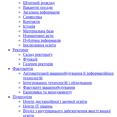
Штатний розклад
Вакантні посади
Загальна інформація
Символіка
Контакти
Історія
Матеріальна база
Нормативні акти
Публічна інформація
Інклюзивна освіта
Ректорат
Склад ректорату
Функції
Галерея ректорів
Факультети
Автоматизації машинобудування й інформаційних
технологій
Інтегрованих технологій і обладнання
Факультет машинобудування
Економіки та менеджменту
Підрозділи
Центр дистанційної і заочної освіти
Центр ІТ рішень
Відділ з внутрішнього забезпечення якості вищої
освіти