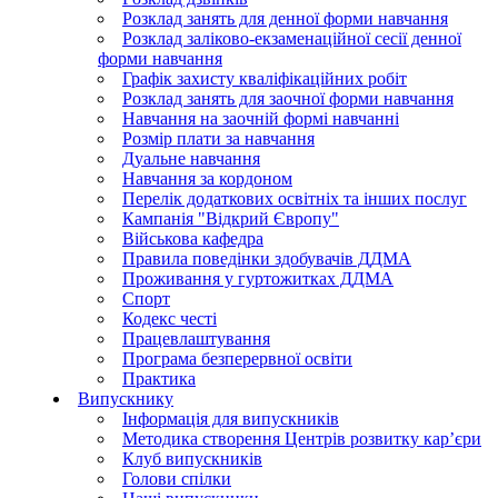
Розклад занять для денної форми навчання
Розклад заліково-екзаменаційної сесії денної
форми навчання
Графік захисту кваліфікаційних робіт
Розклад занять для заочної форми навчання
Навчання на заочній формі навчанні
Розмір плати за навчання
Дуальне навчання
Навчання за кордоном
Перелік додаткових освітніх та інших послуг
Кампанія "Відкрий Європу"
Військова кафедра
Правила поведінки здобувачів ДДМА
Проживання у гуртожитках ДДМА
Спорт
Кодекс честі
Працевлаштування
Програма безперервної освіти
Практика
Випускнику
Інформація для випускників
Методика створення Центрів розвитку кар’єри
Клуб випускників
Голови спілки