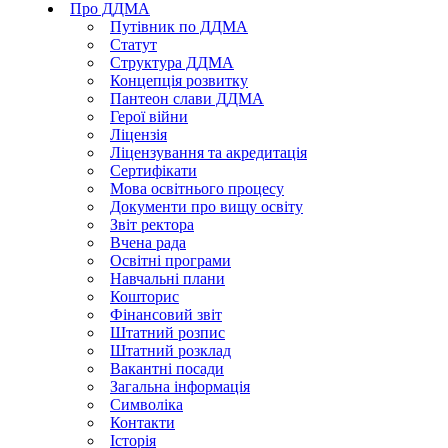
Про ДДМА
Путівник по ДДМА
Статут
Структура ДДМА
Концепція розвитку
Пантеон слави ДДМА
Герої війни
Ліцензія
Ліцензування та акредитація
Сертифікати
Мова освітнього процесу
Документи про вищу освіту
Звіт ректора
Вчена рада
Освітні програми
Навчальні плани
Кошторис
Фінансовий звіт
Штатний розпис
Штатний розклад
Вакантні посади
Загальна інформація
Символіка
Контакти
Історія