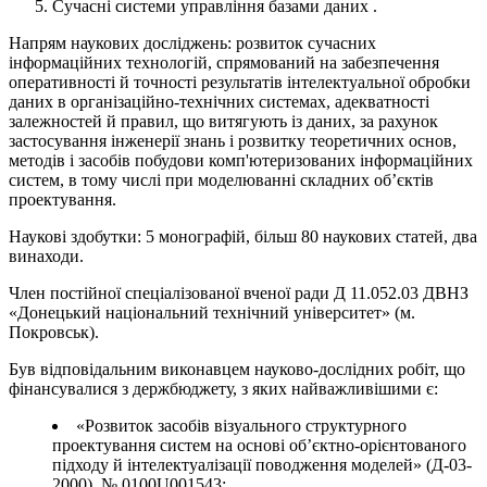
Сучасні системи управління базами даних .
Напрям наукових досліджень: розвиток сучасних
інформаційних технологій, спрямований на забезпечення
оперативності й точності результатів інтелектуальної обробки
даних в організаційно-технічних системах, адекватності
залежностей й правил, що витягують із даних, за рахунок
застосування інженерії знань і розвитку теоретичних основ,
методів і засобів побудови комп'ютеризованих інформаційних
систем, в тому числі при моделюванні складних об’єктів
проектування.
Наукові здобутки: 5 монографій, більш 80 наукових статей, два
винаходи.
Член постійної спеціалізованої вченої ради Д 11.052.03 ДВНЗ
«Донецький національний технічний університет» (м.
Покровськ).
Був відповідальним виконавцем науково-дослідних робіт, що
фінансувалися з держбюджету, з яких найважливішими є:
«Розвиток засобів візуального структурного
проектування систем на основі об’єктно-орієнтованого
підходу й інтелектуалізації поводження моделей» (Д-03-
2000), № 0100U001543;