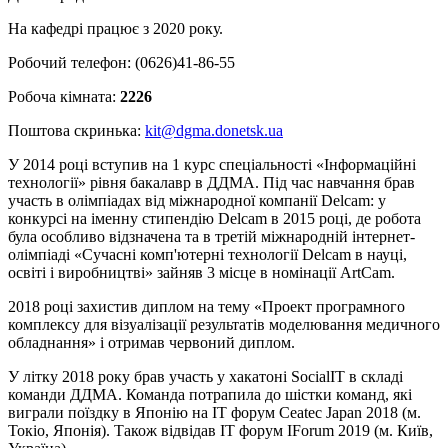
На кафедрі працює з 2020 року.
Робочий телефон: (0626)41-86-55
Робоча кімната:
2226
Поштова скринька:
kit@dgma.donetsk.ua
У 2014 році вступив на 1 курс спеціальності «Інформаційні
технології» рівня бакалавр в ДДМА. Під час навчання брав
участь в олімпіадах від міжнародної компанії Delcam: у
конкурсі на іменну стипендію Delcam в 2015 році, де робота
була особливо відзначена та в третій міжнародній інтернет-
олімпіаді «Сучасні комп'ютерні технології Delcam в науці,
освіті і виробництві» зайняв 3 місце в номінації ArtCam.
2018 році захистив диплом на тему «Проект програмного
комплексу для візуалізації результатів моделювання медичного
обладнання» і отримав червоний диплом.
У літку 2018 року брав участь у хакатоні SocialIT в складі
команди ДДМА. Команда потрапила до шістки команд, які
виграли поїздку в Японію на IT форум Ceatec Japan 2018 (м.
Токіо, Японія). Також відвідав ІТ форум IForum 2019 (м. Київ,