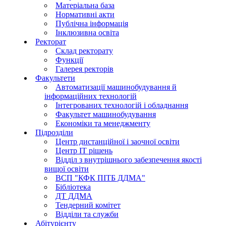
Матеріальна база
Нормативні акти
Публічна інформація
Інклюзивна освіта
Ректорат
Склад ректорату
Функції
Галерея ректорів
Факультети
Автоматизації машинобудування й
інформаційних технологій
Інтегрованих технологій і обладнання
Факультет машинобудування
Економіки та менеджменту
Підрозділи
Центр дистанційної і заочної освіти
Центр ІТ рішень
Відділ з внутрішнього забезпечення якості
вищої освіти
ВСП "КФК ПІТБ ДДМА"
Бібліотека
ДТ ДДМА
Тендерний комітет
Відділи та служби
Абітурієнту