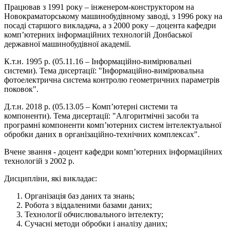
Працював з 1991 року – інженером-конструктором на
Новокраматорському машинобудівному заводі, з 1996 року на
посаді старшого викладача, а з 2000 року – доцента кафедри
комп’ютерних інформаційних технологій Донбаської
державної машинобудівної академії.
К.т.н. 1995 р. (05.11.16 – Інформаційно-вимірювальні
системи). Тема дисертації: "Інформаційно-вимірювальна
фотоелектрична система контролю геометричних параметрів
поковок".
Д.т.н. 2018 р. (05.13.05 – Комп’ютерні системи та
компоненти). Тема дисертації: "Алгоритмічні засоби та
програмні компоненти комп’ютерних систем інтелектуальної
обробки даних в організаційно-технічних комплексах".
Вчене звання - доцент кафедри комп’ютерних інформаційних
технологій з 2002 р.
Дисципліни, які викладає:
Організація баз даних та знань;
Робота з віддаленими базами даних;
Технології обчислювального інтелекту;
Сучасні методи обробки і аналізу даних;