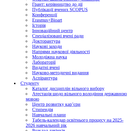
Грант: керівництво до дії
Публікації вчених SCOPUS
Конференції
Erasmus+Bioart
Історія
Інноваційний центр
Спеціалізовані вчені ради
Докторантура
Наукові заходи
Напрями наукової діяльності
Молодіжна наука
Лабораторії
Видатні вчені
Науково-методичні видання
Аспірантура
Студенту
Каталог дисциплін вільного вибору
Атестація щодо вільного володіння державною
мовою
Центр розвитку кар’єри
Стипендія
Навчальні плани
Табель-календар освітнього процесу на 2025-
2026 навчальний рік
Розклад дзвінків