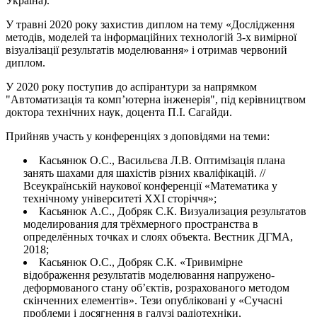
Україна).
У травні 2020 року захистив диплом на тему «Дослідження
методів, моделей та інформаційних технологій 3-х вимірної
візуалізації результатів моделювання» і отримав червоний
диплом.
У 2020 року поступив до аспірантури за напрямком
"Автоматизація та комп’ютерна інженерія", під керівництвом
доктора технічних наук, доцента П.І. Сагайди.
Прийняв участь у конференціях з доповідями на теми:
Касьянюк О.С., Васильєва Л.В. Оптимізація плана
занять шахами для шахістів різних кваліфікацій. //
Всеукраїнській наукової конференції «Математика у
технічному університеті XXI сторіччя»;
Касьянюк А.С., Добряк С.К. Визуализация результатов
моделирования для трёхмерного пространства в
определённых точках и слоях объекта. Вестник ДГМА,
2018;
Касьянюк О.С., Добряк С.К. «Тривимірне
відображення результатів моделювання напружено-
деформованого стану об’єктів, розрахованого методом
скінченних елементів». Тези опубліковані у «Сучасні
проблеми і досягнення в галузі радіотехніки,