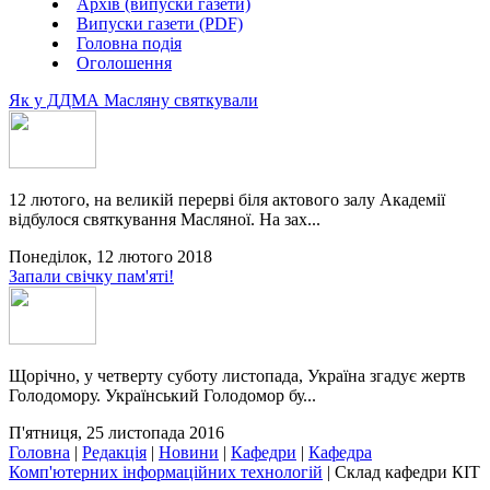
Архів (випуски газети)
Випуски газети (PDF)
Головна подія
Оголошення
Як у ДДМА Масляну святкували
12 лютого, на великій перерві біля актового залу Академії
відбулося святкування Масляної. На зах...
Понеділок, 12 лютого 2018
Запали свічку пам'яті!
Щорічно, у четверту суботу листопада, Україна згадує жертв
Голодомору. Український Голодомор бу...
П'ятниця, 25 листопада 2016
Головна
|
Редакція
|
Новини
|
Кафедри
|
Кафедра
Комп'ютерних інформаційних технологій
|
Склад кафедри КІТ