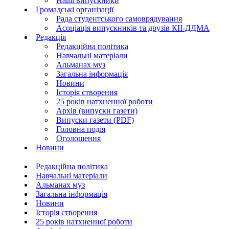
Наші випускники
Громадські організації
Рада студентського самоврядування
Асоціація випускників та друзів КІІ-ДДМА
Редакція
Редакційна політика
Навчальні матеріали
Альманах муз
Загальна інформація
Новини
Історія створення
25 років натхненної роботи
Архів (випуски газети)
Випуски газети (PDF)
Головна подія
Оголошення
Новини
Редакційна політика
Навчальні матеріали
Альманах муз
Загальна інформація
Новини
Історія створення
25 років натхненної роботи