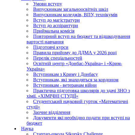
Умови вступу
Випускникам загальноосвітніх шкіл
Випускникам коледжів, ВПУ, технікумів
Вступ до магістратури
Вступ до аспірантури
Приймальна комісія
Повторний вступ на бюджет та відшкодування
вартості навчання
Підготовчі курси
Правила прийому до ДДМА у 2026 році
Перелік спеціальностей
Освітній центр «Донбас-Україна» і «Крим-
Україна»
Вступникам з Криму і Донбасу
Вступникам, які знаходяться за кордоном
Вступникам - ветеранам війни
Практична підготовка школярів до здачі ЗНО з
хімії. «ХІМІЧНІ СТУДІЇ»
Студентський науковий гурток «Математичні
студії»
Заочне відділення
Документи які необхідно подати при вступі на
бюджет
Наука
Стартап-школа Sikorsky Challenge