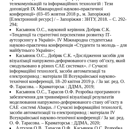
телекомунікацій та інформаційних технологій : Тези
доповідей IХ Міжнародної науково-практичної
конференції» (03–05 жовтня 2018 р., м. Запоріжжя)
[Електронний ресурс] / – Запоріжжя : ЗНТУ, 2018. – С. 292-
294;
Касьянюк О.С., науковий керівник Добряк С.К.
«Тенденції та стратегічні перспективи розвитку ІТ-
аутсорсингу в Україні». IV Міжнародна студентська
науково-практична конференція «Студенти та молодь – для
майбутнього України»;
Касьянюк О.С., Добряк С.К. «Дослідження засобів для
візуалізації напружено-деформованого стану об’єкту, який
смодульовано в різних CAE системах». // Сучасні
інформаційні технології, засоби автоматизації та
електропривод : матеріали ІІІ Всеукраїнської науково-
технічної конференції, 18–20 квітня 2019 р. / За заг. ред. О.
Ф. Тарасова. – Краматорськ : ДДМА, 2019;
Касьянюк О.С., Тарасов О.Ф. Розробка програмного
забезпечення для тривимірної візуалізації результатів
моделювання напружено-деформованого стану об’єкту в
САЕ -системі Abaqus. // Сучасні інформаційні технології,
засоби автоматизації та електропривод : матеріали ІV
Всеукраїнської науково-технічної конференції / За заг. ред.
О. Ф. Тарасова. – Краматорськ : ДДМА, 2020;
Алтухов О.В., Тарасов О.Ф., Касьянюк О.С. Розробка