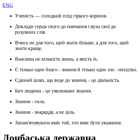
ENG
Ученість — солодкий плід гіркого коріння.
Доклади серця свого до навчання і вуха свої до
розумних слів
Вчись не для того, щоб знати більше, а для того, щоб
знати краще.
Важлива не кількість знань, а якість їх.
Є тільки одне благо - знання й тільки одне зло - неуцтво.
Єдиний шлях, що веде до знання, - це діяльність.
Бич людини - це уявлюване знання.
Знання - сила.
Знання - знаряддя, а не ціль.
Запам'ятовувати вміє той, хто вміє бути уважним.
Донбаська державна