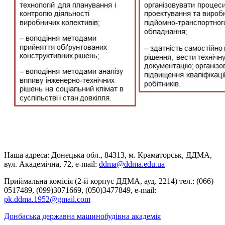
Наша адреса: Донецька обл., 84313, м. Краматорськ, ДДМА,
вул. Академічна, 72, е-mail:
ddma@ddma.edu.ua
Приймальна комісія (2-й корпус ДДМА, ауд. 2214) тел.: (066)
0517489, (099)3071669, (050)3477849, e-mail:
pk.ddma.1952@gmail.com
Донбаська державна машинобудівна академія