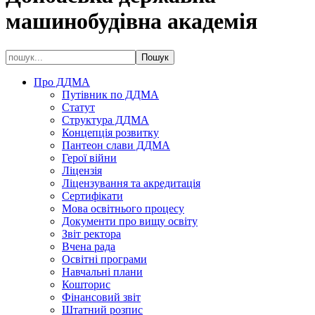
машинобудівна академія
Про ДДМА
Путівник по ДДМА
Статут
Структура ДДМА
Концепція розвитку
Пантеон слави ДДМА
Герої війни
Ліцензія
Ліцензування та акредитація
Сертифікати
Мова освітнього процесу
Документи про вищу освіту
Звіт ректора
Вчена рада
Освітні програми
Навчальні плани
Кошторис
Фінансовий звіт
Штатний розпис