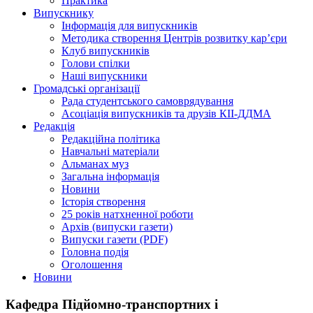
Практика
Випускнику
Інформація для випускників
Методика створення Центрів розвитку кар’єри
Клуб випускників
Голови спілки
Наші випускники
Громадські організації
Рада студентського самоврядування
Асоціація випускників та друзів КІІ-ДДМА
Редакція
Редакційна політика
Навчальні матеріали
Альманах муз
Загальна інформація
Новини
Історія створення
25 років натхненної роботи
Архів (випуски газети)
Випуски газети (PDF)
Головна подія
Оголошення
Новини
Кафедра Підйомно-транспортних і