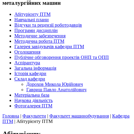
металургійних машин
Абітурієнту ПТМ
Навчальні плани
Відгуки та рецензії роботодавців
Програми дисциплін
Методичне забезпечення
Методична робота ПТМ
Галерея завідувачів кафедри ПТМ
Оголошення
Публічне обговорення проектів ОНП та ОПП
Аспірантура
Загальна інформація
Історія кафедри
Склад кафедри
Дорохов Микола Юрійович
Гавриш Павло Анатолійович
Матеріальна база
Наукова діяльність
Фотогалерея ПТМ
Головна
|
Факультети
|
Факультет машинобудування
|
Кафедра
ПТМ
|
Абітурієнту ПТМ