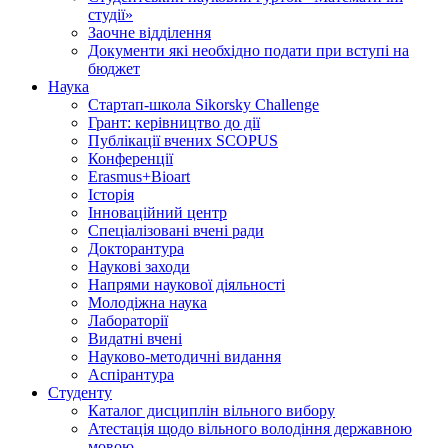
студії»
Заочне відділення
Документи які необхідно подати при вступі на
бюджет
Наука
Стартап-школа Sikorsky Challenge
Грант: керівництво до дії
Публікації вчених SCOPUS
Конференції
Erasmus+Bioart
Історія
Інноваційний центр
Спеціалізовані вчені ради
Докторантура
Наукові заходи
Напрями наукової діяльності
Молодіжна наука
Лабораторії
Видатні вчені
Науково-методичні видання
Аспірантура
Студенту
Каталог дисциплін вільного вибору
Атестація щодо вільного володіння державною
мовою