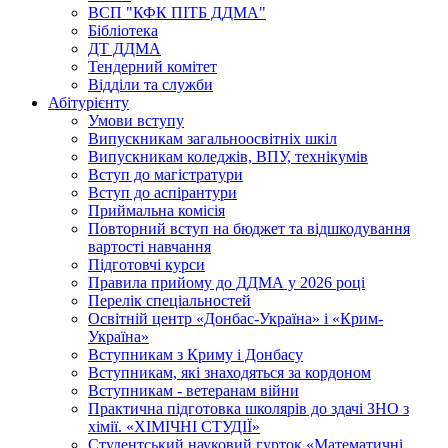
ВСП "КФК ПІТБ ДДМА"
Бібліотека
ДТ ДДМА
Тендерний комітет
Відділи та служби
Абітурієнту
Умови вступу
Випускникам загальноосвітніх шкіл
Випускникам коледжів, ВПУ, технікумів
Вступ до магістратури
Вступ до аспірантури
Приймальна комісія
Повторний вступ на бюджет та відшкодування
вартості навчання
Підготовчі курси
Правила прийому до ДДМА у 2026 році
Перелік спеціальностей
Освітній центр «Донбас-Україна» і «Крим-
Україна»
Вступникам з Криму і Донбасу
Вступникам, які знаходяться за кордоном
Вступникам - ветеранам війни
Практична підготовка школярів до здачі ЗНО з
хімії. «ХІМІЧНІ СТУДІЇ»
Студентський науковий гурток «Математичні