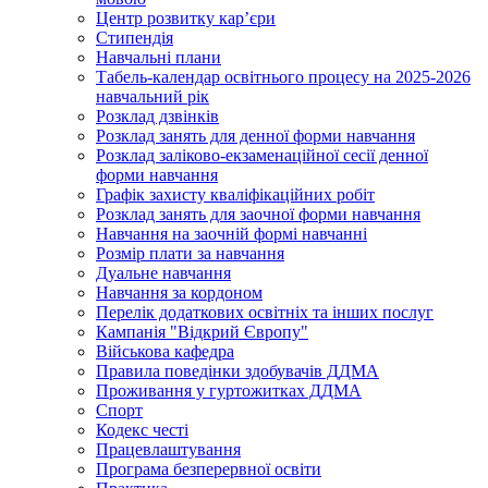
Центр розвитку кар’єри
Стипендія
Навчальні плани
Табель-календар освітнього процесу на 2025-2026
навчальний рік
Розклад дзвінків
Розклад занять для денної форми навчання
Розклад заліково-екзаменаційної сесії денної
форми навчання
Графік захисту кваліфікаційних робіт
Розклад занять для заочної форми навчання
Навчання на заочній формі навчанні
Розмір плати за навчання
Дуальне навчання
Навчання за кордоном
Перелік додаткових освітніх та інших послуг
Кампанія "Відкрий Європу"
Військова кафедра
Правила поведінки здобувачів ДДМА
Проживання у гуртожитках ДДМА
Спорт
Кодекс честі
Працевлаштування
Програма безперервної освіти