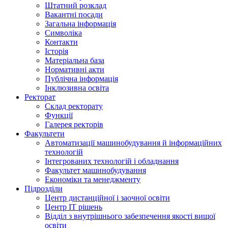
Штатний розклад
Вакантні посади
Загальна інформація
Символіка
Контакти
Історія
Матеріальна база
Нормативні акти
Публічна інформація
Інклюзивна освіта
Ректорат
Склад ректорату
Функції
Галерея ректорів
Факультети
Автоматизації машинобудування й інформаційних
технологій
Інтегрованих технологій і обладнання
Факультет машинобудування
Економіки та менеджменту
Підрозділи
Центр дистанційної і заочної освіти
Центр ІТ рішень
Відділ з внутрішнього забезпечення якості вищої
освіти