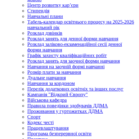
Центр розвитку кар’єри
Стипендія
Навчальні плани
Табель-календар освітнього процесу на 2025-2026
навчальний рік
Розклад дзвінків
Розклад занять для денної форми навчання
Розклад заліково-екзаменаційної сесії денної
форми навчання
Графік захисту кваліфікаційних робіт
Розклад занять для заочної форми навчання
Навчання на заочній формі навчанні
Розмір плати за навчання
Дуальне навчання
Навчання за кордоном
Перелік додаткових освітніх та інших послуг
Кампанія "Відкрий Європу"
Військова кафедра
Правила поведінки здобувачів ДДМА
Проживання у гуртожитках ДДМА
Спорт
Кодекс честі
Працевлаштування
Програма безперервної освіти