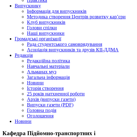
Практика
Випускнику
Інформація для випускників
Методика створення Центрів розвитку кар’єри
Клуб випускників
Голови спілки
Наші випускники
Громадські організації
Рада студентського самоврядування
Асоціація випускників та друзів КІІ-ДДМА
Редакція
Редакційна політика
Навчальні матеріали
Альманах муз
Загальна інформація
Новини
Історія створення
25 років натхненної роботи
Архів (випуски газети)
Випуски газети (PDF)
Головна подія
Оголошення
Новини
Кафедра Підйомно-транспортних і