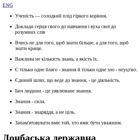
ENG
Ученість — солодкий плід гіркого коріння.
Доклади серця свого до навчання і вуха свої до
розумних слів
Вчись не для того, щоб знати більше, а для того, щоб
знати краще.
Важлива не кількість знань, а якість їх.
Є тільки одне благо - знання й тільки одне зло - неуцтво.
Єдиний шлях, що веде до знання, - це діяльність.
Бич людини - це уявлюване знання.
Знання - сила.
Знання - знаряддя, а не ціль.
Запам'ятовувати вміє той, хто вміє бути уважним.
Донбаська державна