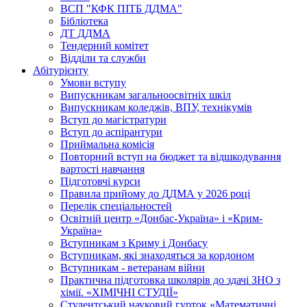
ВСП "КФК ПІТБ ДДМА"
Бібліотека
ДТ ДДМА
Тендерний комітет
Відділи та служби
Абітурієнту
Умови вступу
Випускникам загальноосвітніх шкіл
Випускникам коледжів, ВПУ, технікумів
Вступ до магістратури
Вступ до аспірантури
Приймальна комісія
Повторний вступ на бюджет та відшкодування
вартості навчання
Підготовчі курси
Правила прийому до ДДМА у 2026 році
Перелік спеціальностей
Освітній центр «Донбас-Україна» і «Крим-
Україна»
Вступникам з Криму і Донбасу
Вступникам, які знаходяться за кордоном
Вступникам - ветеранам війни
Практична підготовка школярів до здачі ЗНО з
хімії. «ХІМІЧНІ СТУДІЇ»
Студентський науковий гурток «Математичні