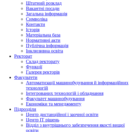
Штатний розклад
Вакантні посади
Загальна інформація
Символіка
Контакти
Історія
Матеріальна база
Нормативні акти
Публічна інформація
Інклюзивна освіта
Ректорат
Склад ректорату
Функції
Галерея ректорів
Факультети
Автоматизації машинобудування й інформаційних
технологій
Інтегрованих технологій і обладнання
Факультет машинобудування
Економіки та менеджменту
Підрозділи
Центр дистанційної і заочної освіти
Центр ІТ рішень
Відділ з внутрішнього забезпечення якості вищої
освіти