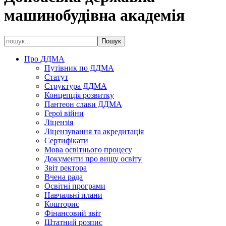
машинобудівна академія
Про ДДМА
Путівник по ДДМА
Статут
Структура ДДМА
Концепція розвитку
Пантеон слави ДДМА
Герої війни
Ліцензія
Ліцензування та акредитація
Сертифікати
Мова освітнього процесу
Документи про вищу освіту
Звіт ректора
Вчена рада
Освітні програми
Навчальні плани
Кошторис
Фінансовий звіт
Штатний розпис