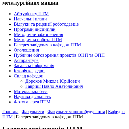
металургійних машин
Абітурієнту ПТМ
Навчальні плани
Відгуки та рецензії роботодавців
Програми дисциплін
Методичне забезпечення
Методична робота ПТМ
Галерея завідувачів кафедри ПТМ
Оголошення
Публічне обговорення проектів ОНП та ОПП
Аспірантура
Загальна інформація
Історія кафедри
Склад кафедри
Дорохов Микола Юрійович
Гавриш Павло Анатолійович
Матеріальна база
Наукова діяльність
Фотогалерея ПТМ
Головна
|
Факультети
|
Факультет машинобудування
|
Кафедра
ПТМ
|
Галерея завідувачів кафедри ПТМ