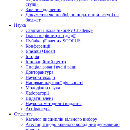
студії»
Заочне відділення
Документи які необхідно подати при вступі на
бюджет
Наука
Стартап-школа Sikorsky Challenge
Грант: керівництво до дії
Публікації вчених SCOPUS
Конференції
Erasmus+Bioart
Історія
Інноваційний центр
Спеціалізовані вчені ради
Докторантура
Наукові заходи
Напрями наукової діяльності
Молодіжна наука
Лабораторії
Видатні вчені
Науково-методичні видання
Аспірантура
Студенту
Каталог дисциплін вільного вибору
Атестація щодо вільного володіння державною
мовою