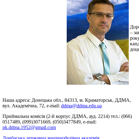
Дор
– за
року
кан
доц
Наша адреса: Донецька обл., 84313, м. Краматорськ, ДДМА,
вул. Академічна, 72, е-mail:
ddma@ddma.edu.ua
Приймальна комісія (2-й корпус ДДМА, ауд. 2214) тел.: (066)
0517489, (099)3071669, (050)3477849, e-mail:
pk.ddma.1952@gmail.com
Донбаська державна машинобудівна академія