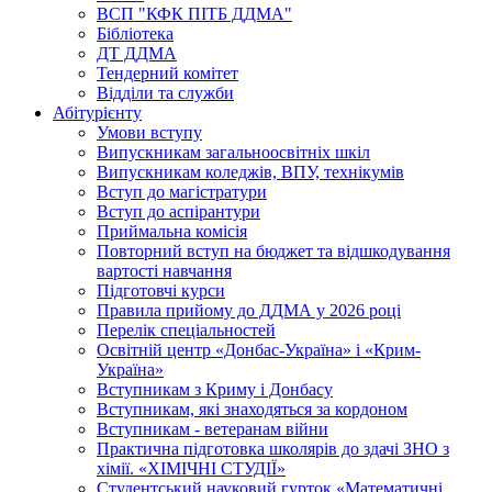
ВСП "КФК ПІТБ ДДМА"
Бібліотека
ДТ ДДМА
Тендерний комітет
Відділи та служби
Абітурієнту
Умови вступу
Випускникам загальноосвітніх шкіл
Випускникам коледжів, ВПУ, технікумів
Вступ до магістратури
Вступ до аспірантури
Приймальна комісія
Повторний вступ на бюджет та відшкодування
вартості навчання
Підготовчі курси
Правила прийому до ДДМА у 2026 році
Перелік спеціальностей
Освітній центр «Донбас-Україна» і «Крим-
Україна»
Вступникам з Криму і Донбасу
Вступникам, які знаходяться за кордоном
Вступникам - ветеранам війни
Практична підготовка школярів до здачі ЗНО з
хімії. «ХІМІЧНІ СТУДІЇ»
Студентський науковий гурток «Математичні