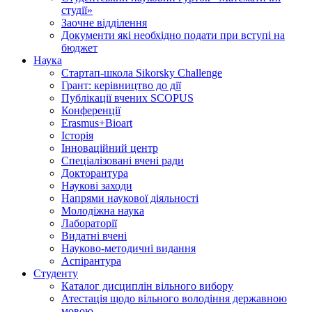
студії»
Заочне відділення
Документи які необхідно подати при вступі на
бюджет
Наука
Стартап-школа Sikorsky Challenge
Грант: керівництво до дії
Публікації вчених SCOPUS
Конференції
Erasmus+Bioart
Історія
Інноваційний центр
Спеціалізовані вчені ради
Докторантура
Наукові заходи
Напрями наукової діяльності
Молодіжна наука
Лабораторії
Видатні вчені
Науково-методичні видання
Аспірантура
Студенту
Каталог дисциплін вільного вибору
Атестація щодо вільного володіння державною
мовою