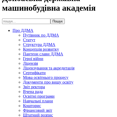
машинобудівна академія
Про ДДМА
Путівник по ДДМА
Статут
Структура ДДМА
Концепція розвитку
Пантеон слави ДДМА
Герої війни
Ліцензія
Ліцензування та акредитація
Сертифікати
Мова освітнього процесу
Документи про вищу освіту
Звіт ректора
Вчена рада
Освітні програми
Навчальні плани
Кошторис
Фінансовий звіт
Штатний розпис