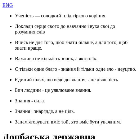
ENG
Ученість — солодкий плід гіркого коріння.
Доклади серця свого до навчання і вуха свої до
розумних слів
Вчись не для того, щоб знати більше, а для того, щоб
знати краще.
Важлива не кількість знань, а якість їх.
Є тільки одне благо - знання й тільки одне зло - неуцтво.
Єдиний шлях, що веде до знання, - це діяльність.
Бич людини - це уявлюване знання.
Знання - сила.
Знання - знаряддя, а не ціль.
Запам'ятовувати вміє той, хто вміє бути уважним.
Донбаська державна