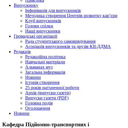
Практика
Випускнику
Інформація для випускників
Методика створення Центрів розвитку кар’єри
Клуб випускників
Голови спілки
Наші випускники
Громадські організації
Рада студентського самоврядування
Асоціація випускників та друзів КІІ-ДДМА
Редакція
Редакційна політика
Навчальні матеріали
Альманах муз
Загальна інформація
Новини
Історія створення
25 років натхненної роботи
Архів (випуски газети)
Випуски газети (PDF)
Головна подія
Оголошення
Новини
Кафедра Підйомно-транспортних і