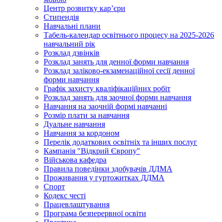
Центр розвитку кар’єри
Стипендія
Навчальні плани
Табель-календар освітнього процесу на 2025-2026
навчальний рік
Розклад дзвінків
Розклад занять для денної форми навчання
Розклад заліково-екзаменаційної сесії денної
форми навчання
Графік захисту кваліфікаційних робіт
Розклад занять для заочної форми навчання
Навчання на заочній формі навчанні
Розмір плати за навчання
Дуальне навчання
Навчання за кордоном
Перелік додаткових освітніх та інших послуг
Кампанія "Відкрий Європу"
Військова кафедра
Правила поведінки здобувачів ДДМА
Проживання у гуртожитках ДДМА
Спорт
Кодекс честі
Працевлаштування
Програма безперервної освіти