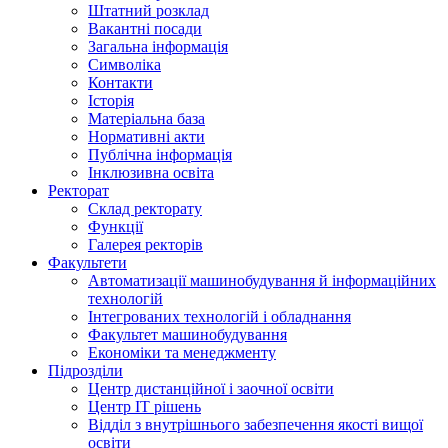
Штатний розклад
Вакантні посади
Загальна інформація
Символіка
Контакти
Історія
Матеріальна база
Нормативні акти
Публічна інформація
Інклюзивна освіта
Ректорат
Склад ректорату
Функції
Галерея ректорів
Факультети
Автоматизації машинобудування й інформаційних
технологій
Інтегрованих технологій і обладнання
Факультет машинобудування
Економіки та менеджменту
Підрозділи
Центр дистанційної і заочної освіти
Центр ІТ рішень
Відділ з внутрішнього забезпечення якості вищої
освіти