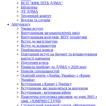
ВСП "КФК ПІТБ ДДМА"
Бібліотека
ДТ ДДМА
Тендерний комітет
Відділи та служби
Абітурієнту
Умови вступу
Випускникам загальноосвітніх шкіл
Випускникам коледжів, ВПУ, технікумів
Вступ до магістратури
Вступ до аспірантури
Приймальна комісія
Повторний вступ на бюджет та відшкодування
вартості навчання
Підготовчі курси
Правила прийому до ДДМА у 2026 році
Перелік спеціальностей
Освітній центр «Донбас-Україна» і «Крим-
Україна»
Вступникам з Криму і Донбасу
Вступникам, які знаходяться за кордоном
Вступникам - ветеранам війни
Практична підготовка школярів до здачі ЗНО з
хімії. «ХІМІЧНІ СТУДІЇ»
Студентський науковий гурток «Математичні