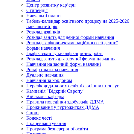
Центр розвитку кар’єри
Стипендія
Навчальні плани
Табель-календар освітнього процесу на 2025-2026
навчальний рік
Розклад дзвінків
Розклад занять для денної форми навчання
Розклад заліково-екзаменаційної сесії денної
форми навчання
Графік захисту кваліфікаційних робіт
Розклад занять для заочної форми навчання
Навчання на заочній формі навчанні
Розмір плати за навчання
Дуальне навчання
Навчання за кордоном
Перелік додаткових освітніх та інших послуг
Кампанія "Відкрий Європу"
Військова кафедра
Правила поведінки здобувачів ДДМА
Проживання у гуртожитках ДДМА
Спорт
Кодекс честі
Працевлаштування
Програма безперервної освіти