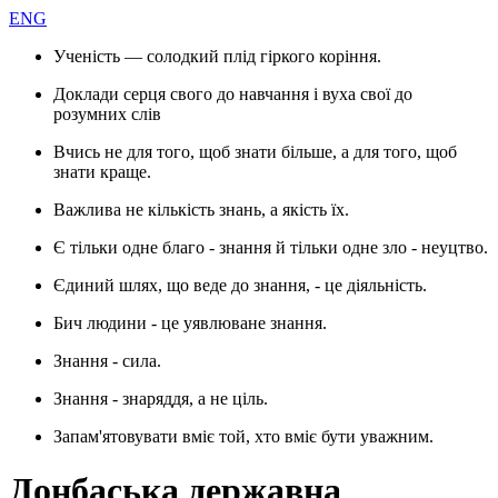
ENG
Ученість — солодкий плід гіркого коріння.
Доклади серця свого до навчання і вуха свої до
розумних слів
Вчись не для того, щоб знати більше, а для того, щоб
знати краще.
Важлива не кількість знань, а якість їх.
Є тільки одне благо - знання й тільки одне зло - неуцтво.
Єдиний шлях, що веде до знання, - це діяльність.
Бич людини - це уявлюване знання.
Знання - сила.
Знання - знаряддя, а не ціль.
Запам'ятовувати вміє той, хто вміє бути уважним.
Донбаська державна