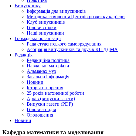
Практика
Випускнику
Інформація для випускників
Методика створення Центрів розвитку кар’єри
Клуб випускників
Голови спілки
Наші випускники
Громадські організації
Рада студентського самоврядування
Асоціація випускників та друзів КІІ-ДДМА
Редакція
Редакційна політика
Навчальні матеріали
Альманах муз
Загальна інформація
Новини
Історія створення
25 років натхненної роботи
Архів (випуски газети)
Випуски газети (PDF)
Головна подія
Оголошення
Новини
Кафедра математики та моделювання