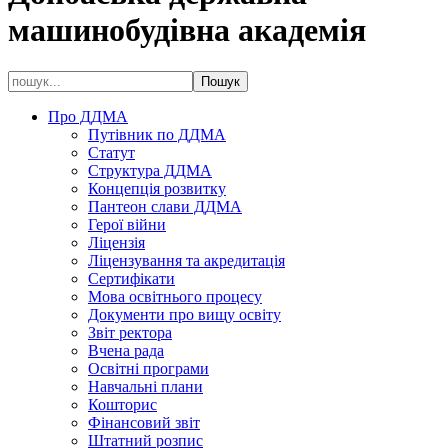
машинобудівна академія
Про ДДМА
Путівник по ДДМА
Статут
Структура ДДМА
Концепція розвитку
Пантеон слави ДДМА
Герої війни
Ліцензія
Ліцензування та акредитація
Сертифікати
Мова освітнього процесу
Документи про вищу освіту
Звіт ректора
Вчена рада
Освітні програми
Навчальні плани
Кошторис
Фінансовий звіт
Штатний розпис