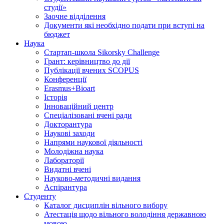
студії»
Заочне відділення
Документи які необхідно подати при вступі на
бюджет
Наука
Стартап-школа Sikorsky Challenge
Грант: керівництво до дії
Публікації вчених SCOPUS
Конференції
Erasmus+Bioart
Історія
Інноваційний центр
Спеціалізовані вчені ради
Докторантура
Наукові заходи
Напрями наукової діяльності
Молодіжна наука
Лабораторії
Видатні вчені
Науково-методичні видання
Аспірантура
Студенту
Каталог дисциплін вільного вибору
Атестація щодо вільного володіння державною
мовою