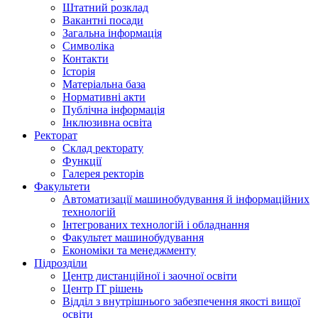
Штатний розклад
Вакантні посади
Загальна інформація
Символіка
Контакти
Історія
Матеріальна база
Нормативні акти
Публічна інформація
Інклюзивна освіта
Ректорат
Склад ректорату
Функції
Галерея ректорів
Факультети
Автоматизації машинобудування й інформаційних
технологій
Інтегрованих технологій і обладнання
Факультет машинобудування
Економіки та менеджменту
Підрозділи
Центр дистанційної і заочної освіти
Центр ІТ рішень
Відділ з внутрішнього забезпечення якості вищої
освіти