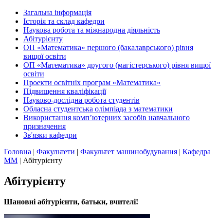
Загальна інформація
Історія та склад кафедри
Наукова робота та міжнародна діяльність
Абітурієнту
ОП «Математика» першого (бакалаврського) рівня
вищої освіти
ОП «Математика» другого (магістерського) рівня вищої
освіти
Проекти освітніх програм «Математика»
Підвищення кваліфікації
Науково-дослідна робота студентів
Обласна студентська олімпіада з математики
Використання комп’ютерних засобів навчального
призначення
Зв'язки кафедри
Головна
|
Факультети
|
Факультет машинобудування
|
Кафедра
ММ
|
Абітурієнту
Абітурієнту
Шановні абітурієнти, батьки, вчителі!