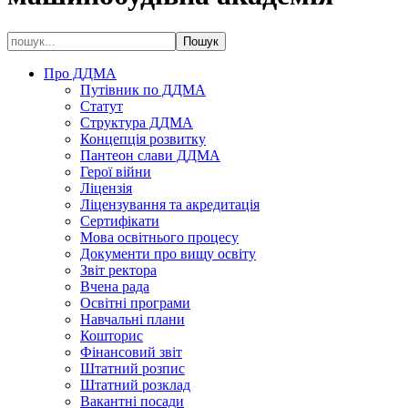
Про ДДМА
Путівник по ДДМА
Статут
Структура ДДМА
Концепція розвитку
Пантеон слави ДДМА
Герої війни
Ліцензія
Ліцензування та акредитація
Сертифікати
Мова освітнього процесу
Документи про вищу освіту
Звіт ректора
Вчена рада
Освітні програми
Навчальні плани
Кошторис
Фінансовий звіт
Штатний розпис
Штатний розклад
Вакантні посади