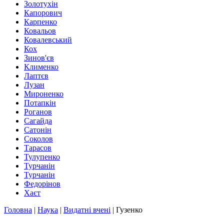
Золотухін
Капорович
Карпенко
Ковальов
Ковалевський
Кох
Зинов'єв
Клименко
Лаптєв
Лузан
Мироненко
Потапкін
Роганов
Сагайда
Сатонін
Соколов
Тарасов
Тулупенко
Турчанін
Турчанін
Федорінов
Хаєт
Головна
|
Наука
|
Видатні вчені
|
Гузенко