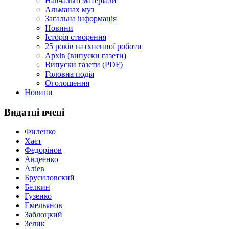
Навчальні матеріали
Альманах муз
Загальна інформація
Новини
Історія створення
25 років натхненної роботи
Архів (випуски газети)
Випуски газети (PDF)
Головна подія
Оголошення
Новини
Видатні вчені
Филенко
Хаєт
Федорінов
Авдеенко
Аліев
Брусиловский
Белкин
Гузенко
Емельянов
Заблоцкий
Зелик