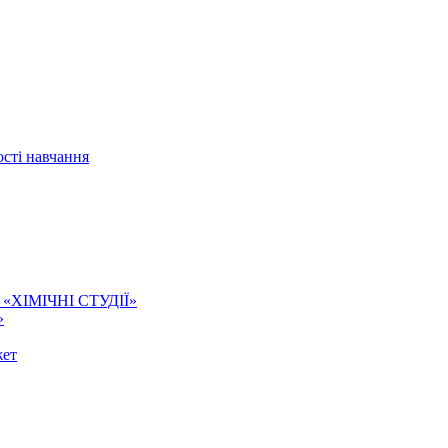
сті навчання
ї. «ХІМІЧНІ СТУДІЇ»
»
жет