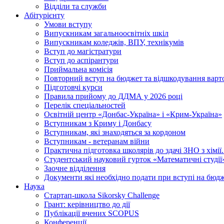
Відділи та служби
Абітурієнту
Умови вступу
Випускникам загальноосвітніх шкіл
Випускникам коледжів, ВПУ, технікумів
Вступ до магістратури
Вступ до аспірантури
Приймальна комісія
Повторний вступ на бюджет та відшкодування варто
Підготовчі курси
Правила прийому до ДДМА у 2026 році
Перелік спеціальностей
Освітній центр «Донбас-Україна» і «Крим-Україна»
Вступникам з Криму і Донбасу
Вступникам, які знаходяться за кордоном
Вступникам - ветеранам війни
Практична підготовка школярів до здачі ЗНО з хімі
Студентський науковий гурток «Математичні студії
Заочне відділення
Документи які необхідно подати при вступі на бюд
Наука
Стартап-школа Sikorsky Challenge
Грант: керівництво до дії
Публікації вчених SCOPUS
Конференції