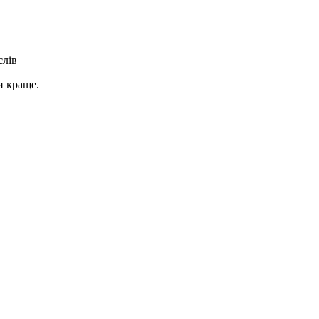
слів
и краще.