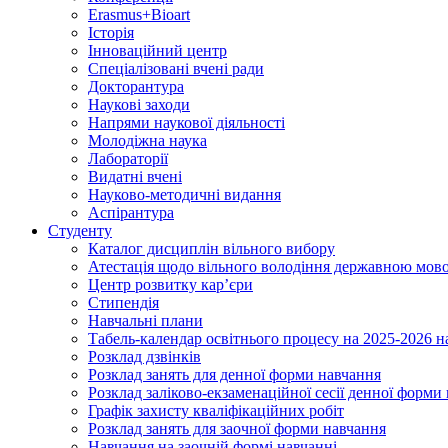
Erasmus+Bioart
Історія
Інноваційний центр
Спеціалізовані вчені ради
Докторантура
Наукові заходи
Напрями наукової діяльності
Молодіжна наука
Лабораторії
Видатні вчені
Науково-методичні видання
Аспірантура
Студенту
Каталог дисциплін вільного вибору
Атестація щодо вільного володіння державною мов
Центр розвитку кар’єри
Стипендія
Навчальні плани
Табель-календар освітнього процесу на 2025-2026 н
Розклад дзвінків
Розклад занять для денної форми навчання
Розклад заліково-екзаменаційної сесії денної форми
Графік захисту кваліфікаційних робіт
Розклад занять для заочної форми навчання
Навчання на заочній формі навчанні