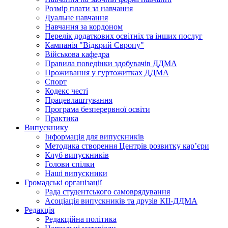
Розмір плати за навчання
Дуальне навчання
Навчання за кордоном
Перелік додаткових освітніх та інших послуг
Кампанія "Відкрий Європу"
Військова кафедра
Правила поведінки здобувачів ДДМА
Проживання у гуртожитках ДДМА
Спорт
Кодекс честі
Працевлаштування
Програма безперервної освіти
Практика
Випускнику
Інформація для випускників
Методика створення Центрів розвитку кар’єри
Клуб випускників
Голови спілки
Наші випускники
Громадські організації
Рада студентського самоврядування
Асоціація випускників та друзів КІІ-ДДМА
Редакція
Редакційна політика