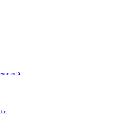
ехнологій
віти