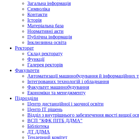
Загальна інформація
Символіка
Контакти
Історія
Матеріальна база
Нормативні акти
Публічна інформація
Інклюзивна освіта
Ректорат
Склад ректорату
Функції
Галерея ректорів
Факультети
Автоматизації машинобудування й інформаційних т
Інтегрованих технологій і обладнання
Факультет машинобудування
Економіки та менеджменту
Підрозділи
Центр дистанційної і заочної освіти
Центр ІТ рішень
Відділ з внутрішнього забезпечення якості вищої ос
ВСП "КФК ПІТБ ДДМА"
Бібліотека
ДТ ДДМА
Тендерний комітет