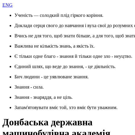
ENG
Ученість — солодкий плід гіркого коріння.
Доклади серця свого до навчання і вуха свої до розумних 
Вчись не для того, щоб знати більше, а для того, щоб знат
Важлива не кількість знань, а якість їх.
Є тільки одне благо - знання й тільки одне зло - неуцтво.
Єдиний шлях, що веде до знання, - це діяльність.
Бич людини - це уявлюване знання.
Знання - сила.
Знання - знаряддя, а не ціль.
Запам'ятовувати вміє той, хто вміє бути уважним.
Донбаська державна
машинобудівна академія