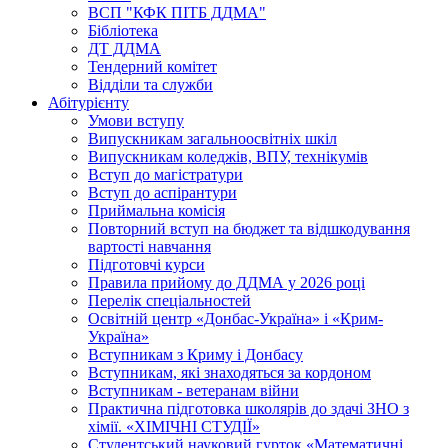
ВСП "КФК ПІТБ ДДМА"
Бібліотека
ДТ ДДМА
Тендерний комітет
Відділи та служби
Абітурієнту
Умови вступу
Випускникам загальноосвітніх шкіл
Випускникам коледжів, ВПУ, технікумів
Вступ до магістратури
Вступ до аспірантури
Приймальна комісія
Повторний вступ на бюджет та відшкодування
вартості навчання
Підготовчі курси
Правила прийому до ДДМА у 2026 році
Перелік спеціальностей
Освітній центр «Донбас-Україна» і «Крим-
Україна»
Вступникам з Криму і Донбасу
Вступникам, які знаходяться за кордоном
Вступникам - ветеранам війни
Практична підготовка школярів до здачі ЗНО з
хімії. «ХІМІЧНІ СТУДІЇ»
Студентський науковий гурток «Математичні