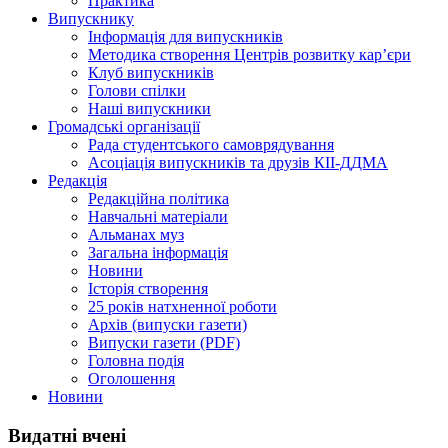
Практика
Випускнику
Інформація для випускників
Методика створення Центрів розвитку кар’єри
Клуб випускників
Голови спілки
Наші випускники
Громадські організації
Рада студентського самоврядування
Асоціація випускників та друзів КІІ-ДДМА
Редакція
Редакційна політика
Навчальні матеріали
Альманах муз
Загальна інформація
Новини
Історія створення
25 років натхненної роботи
Архів (випуски газети)
Випуски газети (PDF)
Головна подія
Оголошення
Новини
Видатні вчені