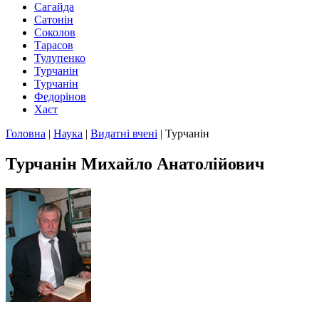
Сагайда
Сатонін
Соколов
Тарасов
Тулупенко
Турчанін
Турчанін
Федорінов
Хаєт
Головна
|
Наука
|
Видатні вчені
|
Турчанін
Турчанін Михайло Анатолійович