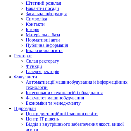
Штатний розклад
Вакантні посади
Загальна інформація
Символіка
Контакти
Історія
Матеріальна база
Нормативні акти
Публічна інформація
Інклюзивна освіта
Ректорат
Склад ректорату
Функції
Галерея ректорів
Факультети
Автоматизації машинобудування й інформаційних
технологій
Інтегрованих технологій і обладнання
Факультет машинобудування
Економіки та менеджменту
Підрозділи
Центр дистанційної і заочної освіти
Центр ІТ рішень
Відділ з внутрішнього забезпечення якості вищої
освіти