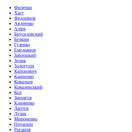
Филенко
Хаєт
Федорінов
Авдеенко
Аліев
Брусиловский
Белкин
Гузенко
Емельянов
Заблоцкий
Зелик
Золотухін
Капорович
Карпенко
Ковальов
Ковалевський
Кох
Зинов'єв
Клименко
Лаптєв
Лузан
Мироненко
Потапкін
Роганов