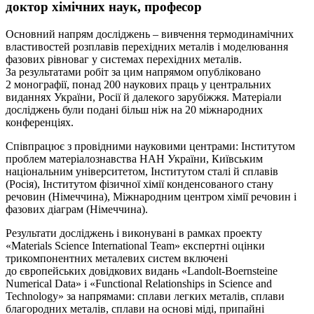
доктор хімічних наук, професор
Основний напрям досліджень – вивчення термодинамічних
властивостей розплавів перехідних металів і моделювання
фазових рівноваг у системах перехідних металів.
За результатами робіт за цим напрямом опубліковано
2 монографії, понад 200 наукових праць у центральних
виданнях України, Росії й далекого зарубіжжя. Матеріали
досліджень були подані більш ніж на 20 міжнародних
конференціях.
Співпрацює з провідними науковими центрами: Інститутом
проблем матеріалознавства НАН України, Київським
національним університетом, Інститутом сталі й сплавів
(Росія), Інститутом фізичної хімії конденсованого стану
речовин (Німеччина), Міжнародним центром хімії речовин і
фазових діаграм (Німеччина).
Результати досліджень і виконувані в рамках проекту
«Materials Science International Team» експертні оцінки
трикомпонентних металевих систем включені
до європейських довідкових видань «Landolt-Boernsteine
Numerical Data» і «Functional Relationships in Science and
Technology» за напрямами: сплави легких металів, сплави
благородних металів, сплави на основі міді, припайні