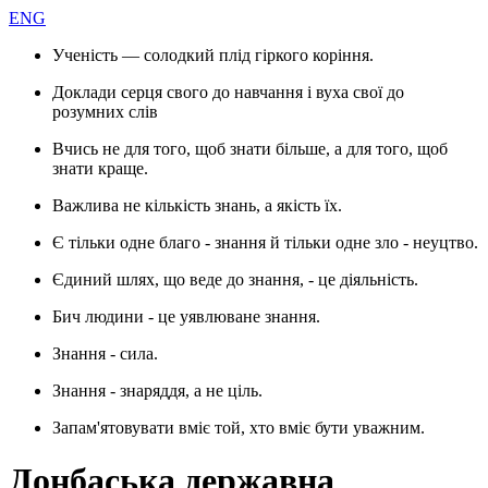
ENG
Ученість — солодкий плід гіркого коріння.
Доклади серця свого до навчання і вуха свої до
розумних слів
Вчись не для того, щоб знати більше, а для того, щоб
знати краще.
Важлива не кількість знань, а якість їх.
Є тільки одне благо - знання й тільки одне зло - неуцтво.
Єдиний шлях, що веде до знання, - це діяльність.
Бич людини - це уявлюване знання.
Знання - сила.
Знання - знаряддя, а не ціль.
Запам'ятовувати вміє той, хто вміє бути уважним.
Донбаська державна