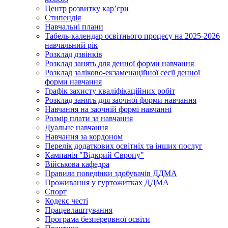
Центр розвитку кар’єри
Стипендія
Навчальні плани
Табель-календар освітнього процесу на 2025-2026
навчальний рік
Розклад дзвінків
Розклад занять для денної форми навчання
Розклад заліково-екзаменаційної сесії денної
форми навчання
Графік захисту кваліфікаційних робіт
Розклад занять для заочної форми навчання
Навчання на заочній формі навчанні
Розмір плати за навчання
Дуальне навчання
Навчання за кордоном
Перелік додаткових освітніх та інших послуг
Кампанія "Відкрий Європу"
Військова кафедра
Правила поведінки здобувачів ДДМА
Проживання у гуртожитках ДДМА
Спорт
Кодекс честі
Працевлаштування
Програма безперервної освіти