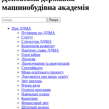
машинобудівна академія
Про ДДМА
Путівник по ДДМА
Статут
Структура ДДМА
Концепція розвитку
Пантеон слави ДДМА
Герої війни
Ліцензія
Ліцензування та акредитація
Сертифікати
Мова освітнього процесу
Документи про вищу освіту
Звіт ректора
Вчена рада
Освітні програми
Навчальні плани
Кошторис
Фінансовий звіт
Штатний розпис