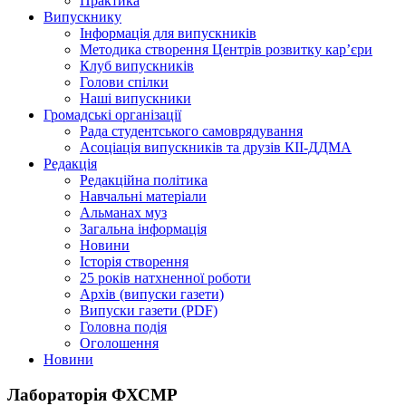
Практика
Випускнику
Інформація для випускників
Методика створення Центрів розвитку кар’єри
Клуб випускників
Голови спілки
Наші випускники
Громадські організації
Рада студентського самоврядування
Асоціація випускників та друзів КІІ-ДДМА
Редакція
Редакційна політика
Навчальні матеріали
Альманах муз
Загальна інформація
Новини
Історія створення
25 років натхненної роботи
Архів (випуски газети)
Випуски газети (PDF)
Головна подія
Оголошення
Новини
Лабораторія ФХСМР