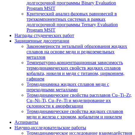
долгосрочной программы Binary Evaluation
Program MSIT
Критический анализ фазовых равновесий в
трехкомпонентных системах в рамках
долгосрочной программы Ternary Evaluation
Program MSIT
Награды студенческих работ
Защищенные диссертации
Закономерности энтальпий образования жидких
сплавов на основе меди и редкоземельных
металлов
Температурно-концентрационная зависимость
термодинамических свойств жидких сплавов
кобальта, никеля и меди с титаном, цирконием,
гафнием
Термодинамика жидких сплавов меди с
переходными металлами
Термодинамические свойства расплавов Cu–Ti–Zr,
Cu–Ni–Ti, Cu–Fe–Ti и моделирование их
склонности к аморфизации
Термодинамические свойства жидких сплавов
меди и железа с хромом, кобальтом и никелем
Аспиранты
Научно-исследовательские работы
Термодинамическое исследование взаимодействия