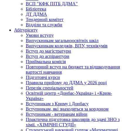
ВСП "КФК ПІТБ ДДМА"
Бібліотека
ДТ ДДМА
Тендерний комітет
Відділи та служби
Абітурієнту
Умови вступу
Випускникам загальноосвітніх шкіл
Випускникам коледжів, ВПУ, технікумів
Вступ до магістратури
Вступ до аспірантури
Приймальна комісія
Повторний вступ на бюджет та відшкодування
вартості навчання
Підготовчі курси
Правила прийому до ДДМА у 2026 році
Перелік спеціальностей
Освітній центр «Донбас-Україна» і «Крим-
Україна»
Вступникам з Криму і Донбасу
Вступникам, які знаходяться за кордоном
Вступникам - ветеранам війни
Практична підготовка школярів до здачі ЗНО з
хімії. «ХІМІЧНІ СТУДІЇ»
Студентський науковий гурток «Математичні