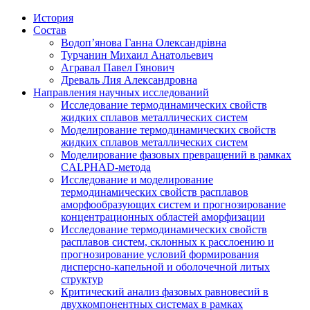
История
Состав
Водоп’янова Ганна Олександрівна
Турчанин Михаил Анатольевич
Агравал Павел Гянович
Древаль Лия Александровна
Направления научных исследований
Исследование термодинамических свойств
жидких сплавов металлических систем
Моделирование термодинамических свойств
жидких сплавов металлических систем
Моделирование фазовых превращений в рамках
CALPHAD-метода
Исследование и моделирование
термодинамических свойств расплавов
аморфообразующих систем и прогнозирование
концентрационных областей аморфизации
Исследование термодинамических свойств
расплавов систем, склонных к расслоению и
прогнозирование условий формирования
дисперсно-капельной и оболочечной литых
структур
Критический анализ фазовых равновесий в
двухкомпонентных системах в рамках