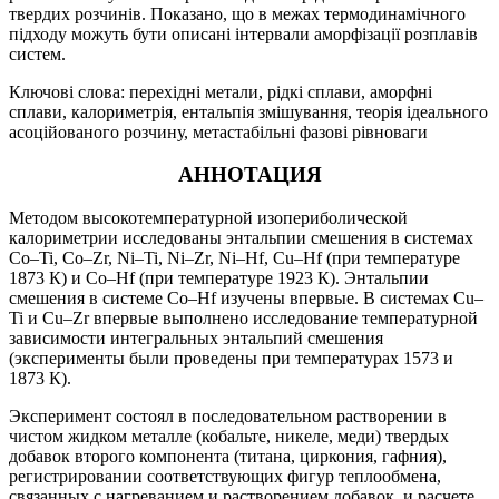
твердих розчинів. Показано, що в межах термодинамічного
підходу можуть бути описані інтервали аморфізації розплавів
систем.
Ключові слова: перехідні метали, рідкі сплави, аморфні
сплави, калориметрія, ентальпія змішування, теорія ідеального
асоційованого розчину, метастабільні фазові рівноваги
АННОТАЦИЯ
Методом высокотемпературной изопериболической
калориметрии исследованы энтальпии смешения в системах
Co–Ti, Co–Zr, Ni–Ti, Ni–Zr, Ni–Hf, Cu–Hf (при температуре
1873 К) и Co–Hf (при температуре 1923 К). Энтальпии
смешения в системе Co–Hf изучены впервые. В системах Cu–
Ti и Cu–Zr впервые выполнено исследование температурной
зависимости интегральных энтальпий смешения
(эксперименты были проведены при температурах 1573 и
1873 К).
Эксперимент состоял в последовательном растворении в
чистом жидком металле (кобальте, никеле, меди) твердых
добавок второго компонента (титана, циркония, гафния),
регистрировании соответствующих фигур теплообмена,
связанных с нагреванием и растворением добавок, и расчете