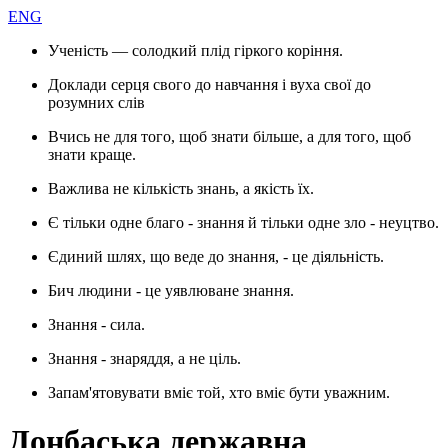
ENG
Ученість — солодкий плід гіркого коріння.
Доклади серця свого до навчання і вуха свої до
розумних слів
Вчись не для того, щоб знати більше, а для того, щоб
знати краще.
Важлива не кількість знань, а якість їх.
Є тільки одне благо - знання й тільки одне зло - неуцтво.
Єдиний шлях, що веде до знання, - це діяльність.
Бич людини - це уявлюване знання.
Знання - сила.
Знання - знаряддя, а не ціль.
Запам'ятовувати вміє той, хто вміє бути уважним.
Донбаська державна