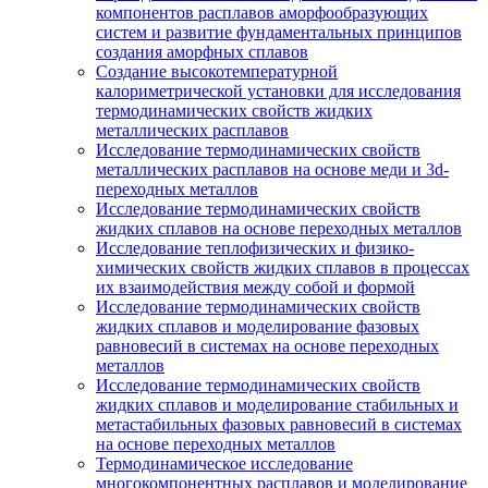
компонентов расплавов аморфообразующих
систем и развитие фундаментальных принципов
создания аморфных сплавов
Создание высокотемпературной
калориметрической установки для исследования
термодинамических свойств жидких
металлических расплавов
Исследование термодинамических свойств
металлических расплавов на основе меди и 3d-
переходных металлов
Исследование термодинамических свойств
жидких сплавов на основе переходных металлов
Исследование теплофизических и физико-
химических свойств жидких сплавов в процессах
их взаимодействия между собой и формой
Исследование термодинамических свойств
жидких сплавов и моделирование фазовых
равновесий в системах на основе переходных
металлов
Исследование термодинамических свойств
жидких сплавов и моделирование стабильных и
метастабильных фазовых равновесий в системах
на основе переходных металлов
Термодинамическое исследование
многокомпонентных расплавов и моделирование