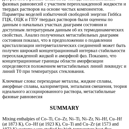
фазовых равновесий с участием переохлажденной жидкости и
твердых растворов на основе чистых компонентов.
Параметры моделей избыточной свободной энергии Гиббса
ГЦК, ОЦК и ГПУ твердых растворов были оценены по
данным о начальных участках диаграмм состояния и
доступным литературным данным об их термодинамических
свойствах. Анализ полученных метастабильных диаграмм
состояния показал, что в предположении о подавлении
кристаллизации интерметаллических соединений может быть
получен широкий концентрационный интервал стабильности
переохлажденной жидкой и аморфной фаз. Показано, что
концентрационные границы области аморфизации
определяются положением метастабильных линий ликвидус и
линий T0 при температурах стеклования.
Ключевые слова: переходные металлы, жидкие сплавы,
аморфные сплавы, калориметрия, энтальпия смешения, теория
идеального ассоциированного раствора, метастабильные
фазовые равновесия
SUMMARY
Mixing enthalpies of Co–Ti, Co–Zr, Ni–Ti, Ni–Zr, Ni–Hf, Cu–Hf
(at 1873 К), Co–Hf (at 1923 К), Cu–Ti and Cu–Zr (at 1573 and