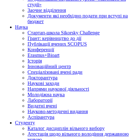
студії»
Заочне відділення
Документи які необхідно подати при вступі на
бюджет
Наука
Стартап-школа Sikorsky Challenge
Грант: керівництво до дії
Публікації вчених SCOPUS
Конференції
Erasmus+Bioart
Історія
Інноваційний центр
Спеціалізовані вчені ради
Докторантура
Наукові заходи
Напрями наукової діяльності
Молодіжна наука
Лабораторії
Видатні вчені
Науково-методичні видання
Аспірантура
Студенту
Каталог дисциплін вільного вибору
Атестація щодо вільного володіння державною
мовою