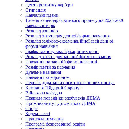
Центр розвитку кар’єри
Стипендія
Навчальні плани
Табель-календар освітнього процесу на 2025-2026
навчальний рік
Розклад дзвінків
Розклад занять для денної форми навчання
Розклад заліково-екзаменаційної сесії денної
форми навчання
Графік захисту кваліфікаційних робіт
Розклад занять для заочної форми навчання
Навчання на заочній формі навчанні
Розмір плати за навчання
Дуальне навчання
Навчання за кордоном
Перелік додаткових освітніх та інших послуг
Кампанія "Відкрий Європу"
Військова кафедра
Правила поведінки здобувачів ДДМА
Проживання у гуртожитках ДДМА
Спорт
Кодекс честі
Працевлаштування
Програма безперервної освіти