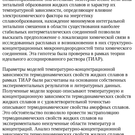
энтальпий образования жидких сплавов и характер их
температурной зависимости, определяющее влияние
электрохимического фактора на энергетику
сплавообразования, нахождение минимумов интегральной
энтальпии смешения в области существования наиболее
стабильных интерметаллических соединений позволили
высказать предположение о локализации химической связи в
исследованных расплавах и возникновении в них структурно-
концентрационных микронеоднородностей типа химического
соединения. Эта гипотеза была проверена в рамках теории
идеального ассоциированного раствора (ТИАР).
Параметры моделей температурно-концентрационной
зависимости термодинамических свойств жидких сплавов в
рамках ТИАР были рассчитаны на основании собственных
экспериментальных результатов и литературных данных.
Полученные модели хорошо описывают температурную и
концентрационную зависимости термодинамических свойств
жидких сплавов и с удовлетворительной точностью
описывают термодинамические свойства аморфных сплавов.
Это обстоятельство позволило провести экстраполяцию
термодинамических свойств жидких сплавов на
экспериментально неизученные области температур и
концентраций. Анализ температурно-концентрационной
зависимости термодинамических свойств жидких сплавов