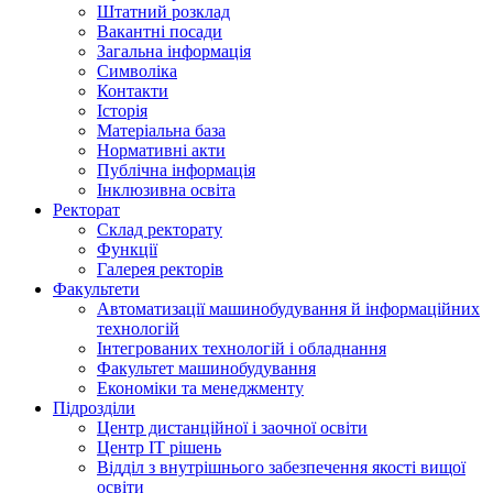
Штатний розклад
Вакантні посади
Загальна інформація
Символіка
Контакти
Історія
Матеріальна база
Нормативні акти
Публічна інформація
Інклюзивна освіта
Ректорат
Склад ректорату
Функції
Галерея ректорів
Факультети
Автоматизації машинобудування й інформаційних
технологій
Інтегрованих технологій і обладнання
Факультет машинобудування
Економіки та менеджменту
Підрозділи
Центр дистанційної і заочної освіти
Центр ІТ рішень
Відділ з внутрішнього забезпечення якості вищої
освіти