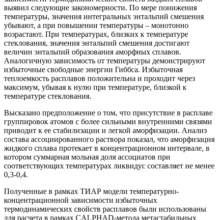
выявил следующие закономерности. По мере понижения
температуры, значения интегральных энтальпий смешения
убывают, а при повышении температуры – монотонно
возрастают. При температурах, близких к температуре
стеклования, значения энтальпий смешения достигают
величин энтальпий образования аморфных сплавов.
Аналогичную зависимость от температуры демонстрируют
избыточные свободные энергии Гиббса. Избыточная
теплоемкость расплавов положительна и проходит через
максимум, убывая к нулю при температуре, близкой к
температуре стеклования.
Высказано предположение о том, что присутствие в расплаве
группировок атомов с более сильными внутренними связями
приводит к ее стабилизации и легкой аморфизации. Анализ
состава ассоциированного раствора показал, что аморфизация
жидкого сплава протекает в концентрационном интервале, в
котором суммарная мольная доля ассоциатов при
соответствующих температурах ликвидус составляет не менее
0,3-0,4.
Полученные в рамках ТИАР модели температурно-
концентрационной зависимости избыточных
термодинамических свойств расплавов были использованы
для расчета в рамках CALPHAD-метода метастабильных