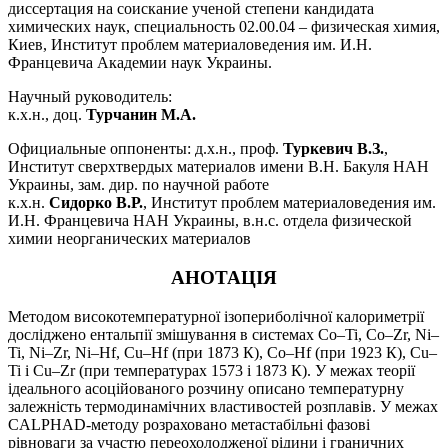
диссертация на соискание ученой степени кандидата
химических наук, специальность 02.00.04 – физическая химия,
Киев, Институт проблем материаловедения им. И.Н.
Францевича Академии наук Украины.
Научный руководитель:
к.х.н., доц.
Турчанин М.А.
Официальные оппоненты: д.х.н., проф.
Туркевич В.З.
,
Институт сверхтвердых материалов имени В.Н. Бакуля НАН
Украины, зам. дир. по научной работе
к.х.н.
Сидорко В.Р.
, Институт проблем материаловедения им.
И.Н. Францевича НАН Украины, в.н.с. отдела физической
химии неорганических материалов
АНОТАЦІЯ
Методом високотемпературної ізопериболічної калориметрії
досліджено ентальпії змішування в системах Co–Ti, Co–Zr, Ni–
Ti, Ni–Zr, Ni–Hf, Cu–Hf (при 1873 К), Co–Hf (при 1923 К), Cu–
Ti і Cu–Zr (при температурах 1573 і 1873 К). У межах теорії
ідеального асоційованого розчину описано температурну
залежність термодинамічних властивостей розплавів. У межах
CALPHAD-методу розраховано метастабільні фазові
рівноваги за участю переохолодженої рідини і граничних