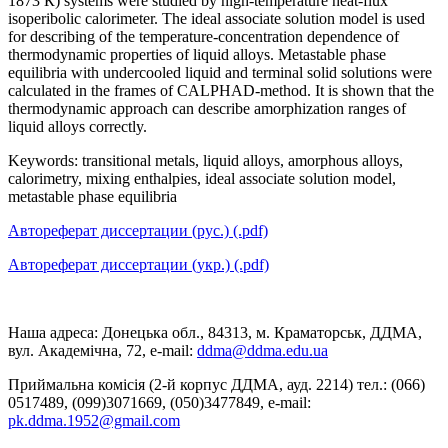
1873 К) systems were studied by high-temperature heat-flux
isoperibolic calorimeter. The ideal associate solution model is used
for describing of the temperature-concentration dependence of
thermodynamic properties of liquid alloys. Metastable phase
equilibria with undercooled liquid and terminal solid solutions were
calculated in the frames of CALPHAD-method. It is shown that the
thermodynamic approach can describe amorphization ranges of
liquid alloys correctly.
Keywords: transitional metals, liquid alloys, amorphous alloys,
calorimetry, mixing enthalpies, ideal associate solution model,
metastable phase equilibria
Автореферат диссертации (рус.) (.pdf)
Автореферат диссертации (укр.) (.pdf)
Наша адреса: Донецька обл., 84313, м. Краматорськ, ДДМА,
вул. Академічна, 72, е-mail:
ddma@ddma.edu.ua
Приймальна комісія (2-й корпус ДДМА, ауд. 2214) тел.: (066)
0517489, (099)3071669, (050)3477849, e-mail:
pk.ddma.1952@gmail.com