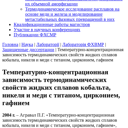
их объемной аморфизации
Термодинамическое исследование расплавов на
основе меди и железа и моделирование
метастабильных фазовых превращений в них
Квалификационные работы магистров
Участие в научных конференциях
Публикации ФХСМР
Головна
|
Наука
|
Лабораторії
|
Лабораторія ФХВМР
|
Защищенные диссертации
|
Температурно-концентрационная
зависимость термодинамических свойств жидких сплавов
кобальта, никеля и меди с титаном, цирконием, гафнием
Температурно-концентрационная
зависимость термодинамических
свойств жидких сплавов кобальта,
никеля и меди с титаном, цирконием,
гафнием
2004 г.
– Агравал П.Г. «Температурно-концентрационная
зависимость термодинамических свойств жидких сплавов
кобальта, никеля и меди с титаном, цирконием, гафнием»,