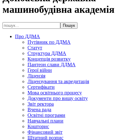
машинобудівна академія
Про ДДМА
Путівник по ДДМА
Статут
Структура ДДМА
Концепція розвитку
Пантеон слави ДДМА
Герої війни
Ліцензія
Ліцензування та акредитація
Сертифікати
Мова освітнього процесу
Документи про вищу освіту
Звіт ректора
Вчена рада
Освітні програми
Навчальні плани
Кошторис
Фінансовий звіт
Штатний розпис