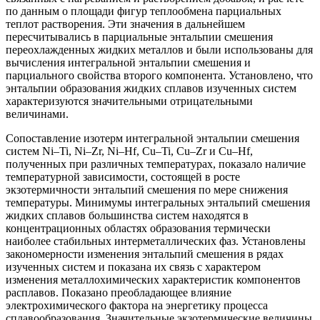
по данным о площади фигур теплообмена парциальных
теплот растворения. Эти значения в дальнейшем
пересчитывались в парциальные энтальпии смешения
переохлажденных жидких металлов и были использованы для
вычисления интегральной энтальпии смешения и
парциального свойства второго компонента. Установлено, что
энтальпии образования жидких сплавов изученных систем
характеризуются значительными отрицательными
величинами.
Сопоставление изотерм интегральной энтальпии смешения
систем Ni–Ti, Ni–Zr, Ni–Hf, Cu–Ti, Cu–Zr и Cu–Hf,
полученных при различных температурах, показало наличие
температурной зависимости, состоящей в росте
экзотермичности энтальпий смешения по мере снижения
температуры. Минимумы интегральных энтальпий смешения
жидких сплавов большинства систем находятся в
концентрационных областях образования термически
наиболее стабильных интерметаллических фаз. Установлены
закономерности изменения энтальпий смешения в рядах
изученных систем и показана их связь с характером
изменения металлохимических характеристик компонентов
расплавов. Показано преобладающее влияние
электрохимического фактора на энергетику процесса
сплавообразования. Значительные экзотермические величины