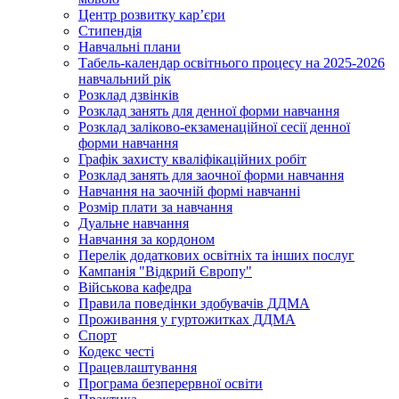
Центр розвитку кар’єри
Стипендія
Навчальні плани
Табель-календар освітнього процесу на 2025-2026
навчальний рік
Розклад дзвінків
Розклад занять для денної форми навчання
Розклад заліково-екзаменаційної сесії денної
форми навчання
Графік захисту кваліфікаційних робіт
Розклад занять для заочної форми навчання
Навчання на заочній формі навчанні
Розмір плати за навчання
Дуальне навчання
Навчання за кордоном
Перелік додаткових освітніх та інших послуг
Кампанія "Відкрий Європу"
Військова кафедра
Правила поведінки здобувачів ДДМА
Проживання у гуртожитках ДДМА
Спорт
Кодекс честі
Працевлаштування
Програма безперервної освіти