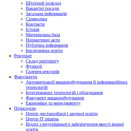
Штатний розклад
Вакантні посади
Загальна інформація
Символіка
Контакти
Історія
Матеріальна база
Нормативні акти
Публічна інформація
Інклюзивна освіта
Ректорат
Склад ректорату
Функції
Галерея ректорів
Факультети
Автоматизації машинобудування й інформаційних
технологій
Інтегрованих технологій і обладнання
Факультет машинобудування
Економіки та менеджменту
Підрозділи
Центр дистанційної і заочної освіти
Центр ІТ рішень
Відділ з внутрішнього забезпечення якості вищої
освіти