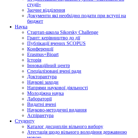
студії»
Заочне відділення
Документи які необхідно подати при вступі на
бюджет
Наука
Стартап-школа Sikorsky Challenge
Грант: керівництво до дії
Публікації вчених SCOPUS
Конференції
Erasmus+Bioart
Історія
Інноваційний центр
Спеціалізовані вчені ради
Докторантура
Наукові заходи
Напрями наукової діяльності
Молодіжна наука
Лабораторії
Видатні вчені
Науково-методичні видання
Аспірантура
Студенту
Каталог дисциплін вільного вибору
Атестація щодо вільного володіння державною
мовою