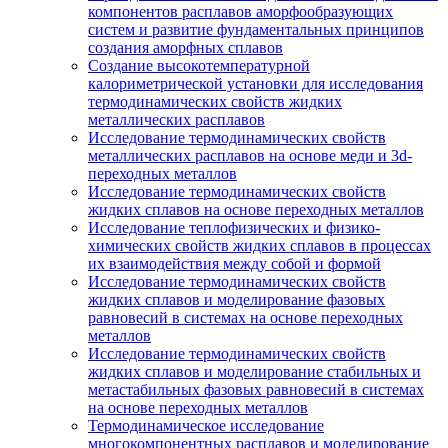
компонентов расплавов аморфообразующих
систем и развитие фундаментальных принципов
создания аморфных сплавов
Создание высокотемпературной
калориметрической установки для исследования
термодинамических свойств жидких
металлических расплавов
Исследование термодинамических свойств
металлических расплавов на основе меди и 3d-
переходных металлов
Исследование термодинамических свойств
жидких сплавов на основе переходных металлов
Исследование теплофизических и физико-
химических свойств жидких сплавов в процессах
их взаимодействия между собой и формой
Исследование термодинамических свойств
жидких сплавов и моделирование фазовых
равновесий в системах на основе переходных
металлов
Исследование термодинамических свойств
жидких сплавов и моделирование стабильных и
метастабильных фазовых равновесий в системах
на основе переходных металлов
Термодинамическое исследование
многокомпонентных расплавов и моделирование