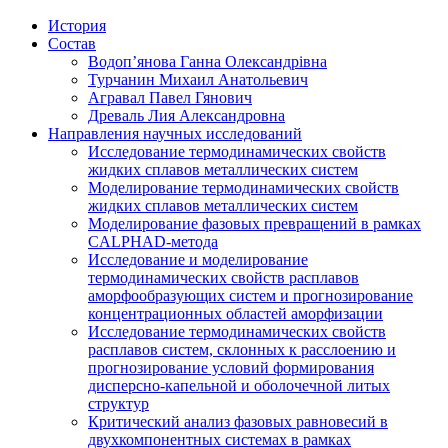
История
Состав
Водоп’янова Ганна Олександрівна
Турчанин Михаил Анатольевич
Агравал Павел Гянович
Древаль Лия Александровна
Направления научных исследований
Исследование термодинамических свойств
жидких сплавов металлических систем
Моделирование термодинамических свойств
жидких сплавов металлических систем
Моделирование фазовых превращений в рамках
CALPHAD-метода
Исследование и моделирование
термодинамических свойств расплавов
аморфообразующих систем и прогнозирование
концентрационных областей аморфизации
Исследование термодинамических свойств
расплавов систем, склонных к расслоению и
прогнозирование условий формирования
дисперсно-капельной и оболочечной литых
структур
Критический анализ фазовых равновесий в
двухкомпонентных системах в рамках