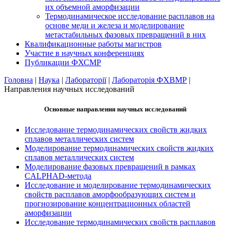
их объемной аморфизации
Термодинамическое исследование расплавов на
основе меди и железа и моделирование
метастабильных фазовых превращений в них
Квалификационные работы магистров
Участие в научных конференциях
Публикации ФХСМР
Головна
|
Наука
|
Лабораторії
|
Лабораторія ФХВМР
|
Направления научных исследований
Основные направления научных исследований
Исследование термодинамических свойств жидких
сплавов металлических систем
Моделирование термодинамических свойств жидких
сплавов металлических систем
Моделирование фазовых превращений в рамках
CALPHAD-метода
Исследование и моделирование термодинамических
свойств расплавов аморфообразующих систем и
прогнозирование концентрационных областей
аморфизации
Исследование термодинамических свойств расплавов