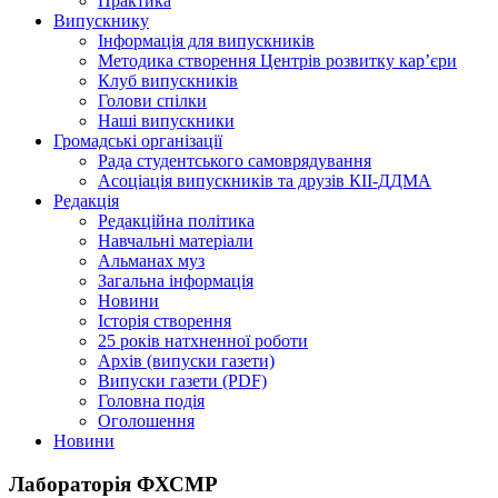
Практика
Випускнику
Інформація для випускників
Методика створення Центрів розвитку кар’єри
Клуб випускників
Голови спілки
Наші випускники
Громадські організації
Рада студентського самоврядування
Асоціація випускників та друзів КІІ-ДДМА
Редакція
Редакційна політика
Навчальні матеріали
Альманах муз
Загальна інформація
Новини
Історія створення
25 років натхненної роботи
Архів (випуски газети)
Випуски газети (PDF)
Головна подія
Оголошення
Новини
Лабораторія ФХСМР