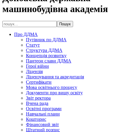
машинобудівна академія
Про ДДМА
Путівник по ДДМА
Статут
Структура ДДМА
Концепція розвитку
Пантеон слави ДДМА
Герої війни
Ліцензія
Ліцензування та акредитація
Сертифікати
Мова освітнього процесу
Документи про вищу освіту
Звіт ректора
Вчена рада
Освітні програми
Навчальні плани
Кошторис
Фінансовий звіт
Штатний розпис