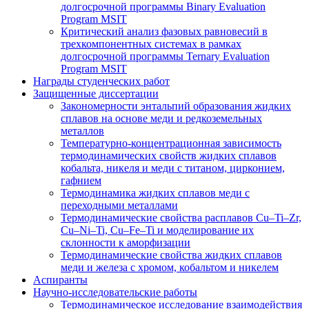
долгосрочной программы Binary Evaluation
Program MSIT
Критический анализ фазовых равновесий в
трехкомпонентных системах в рамках
долгосрочной программы Ternary Evaluation
Program MSIT
Награды студенческих работ
Защищенные диссертации
Закономерности энтальпий образования жидких
сплавов на основе меди и редкоземельных
металлов
Температурно-концентрационная зависимость
термодинамических свойств жидких сплавов
кобальта, никеля и меди с титаном, цирконием,
гафнием
Термодинамика жидких сплавов меди с
переходными металлами
Термодинамические свойства расплавов Cu–Ti–Zr,
Cu–Ni–Ti, Cu–Fe–Ti и моделирование их
склонности к аморфизации
Термодинамические свойства жидких сплавов
меди и железа с хромом, кобальтом и никелем
Аспиранты
Научно-исследовательские работы
Термодинамическое исследование взаимодействия