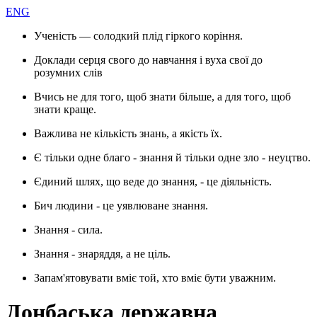
ENG
Ученість — солодкий плід гіркого коріння.
Доклади серця свого до навчання і вуха свої до
розумних слів
Вчись не для того, щоб знати більше, а для того, щоб
знати краще.
Важлива не кількість знань, а якість їх.
Є тільки одне благо - знання й тільки одне зло - неуцтво.
Єдиний шлях, що веде до знання, - це діяльність.
Бич людини - це уявлюване знання.
Знання - сила.
Знання - знаряддя, а не ціль.
Запам'ятовувати вміє той, хто вміє бути уважним.
Донбаська державна