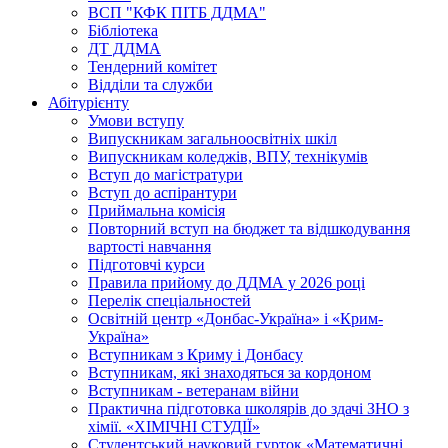
ВСП "КФК ПІТБ ДДМА"
Бібліотека
ДТ ДДМА
Тендерний комітет
Відділи та служби
Абітурієнту
Умови вступу
Випускникам загальноосвітніх шкіл
Випускникам коледжів, ВПУ, технікумів
Вступ до магістратури
Вступ до аспірантури
Приймальна комісія
Повторний вступ на бюджет та відшкодування
вартості навчання
Підготовчі курси
Правила прийому до ДДМА у 2026 році
Перелік спеціальностей
Освітній центр «Донбас-Україна» і «Крим-
Україна»
Вступникам з Криму і Донбасу
Вступникам, які знаходяться за кордоном
Вступникам - ветеранам війни
Практична підготовка школярів до здачі ЗНО з
хімії. «ХІМІЧНІ СТУДІЇ»
Студентський науковий гурток «Математичні