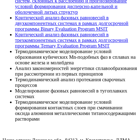
систем, склонных к расслоению и прогнозирование
условий формирования дисперсно-капельной и
оболочечной литых структур
Критический анализ фазовых равновесий в
двухкомпонентных системах в рамках долгосрочной
программы Binary Evaluation Program MSIT
Критический анализ фазовых равновесий в
трехкомпонентных системах в рамках долгосрочной
программы Ternary Evaluation Program MSIT
Термодинамическое моделирование условий
образования кубических Mn-подобных фаз в сплавах на
основе железа и молибдена
Анализ закономерностей энергетики сплавообразования
при рассмотрении из первых принципов
Термодинамический анализ протекания сварочных
процессов
Моделирование фазовых равновесий в тугоплавких
системах
Термодинамическое моделирование условий
формирования контактных слоев при смачивании
оксида алюминия металлическими титаносодержащими
растворами