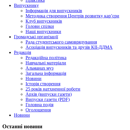
Практика
Випускнику
Інформація для випускників
Методика створення Центрів розвитку кар’єри
Клуб випускників
Голови спілки
Наші випускники
Громадські організації
Рада студентського самоврядування
Асоціація випускників та друзів КІІ-ДДМА
Редакція
Редакційна політика
Навчальні матеріали
Альманах муз
Загальна інформація
Новини
Історія створення
25 років натхненної роботи
Архів (випуски газети)
Випуски газети (PDF)
Головна подія
Оголошення
Новини
Останні новини