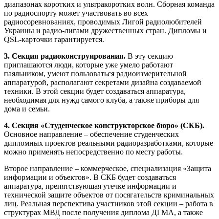
диапазонах коротких и ультракоротких волн. Сборная команда
по радиоспорту может участвовать во всех
радиосоревнованиях, проводимых Лигой радиолюбителей
Украины и радио-лигами дружественных стран. Дипломы и
QSL-карточки гарантируется.
3. Секция радиоконструирования.
В эту секцию
приглашаются люди, которые уже умело работают
паяльником, умеют пользоваться радиоизмерительной
аппаратурой, располагают секретами дизайна создаваемой
техники. В этой секции будет создаваться аппаратура,
необходимая для нужд самого клуба, а также приборы для
дома и семьи.
4. Секция «Студенческое конструкторское бюро» (СКБ).
Основное направление – обеспечение студенческих
дипломных проектов реальными радиоразработками, которые
можно применять непосредственно по месту работы.
Второе направление – коммерческое, специализация «Защита
информации и объектов». В СКБ будет создаваться
аппаратура, препятствующая утечке информации и
технической защите объектов от посягательств криминальных
лиц. Реальная перспектива участников этой секции – работа в
структурах МВД после получения диплома ДГМА, а также