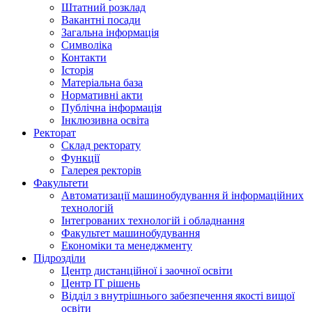
Штатний розклад
Вакантні посади
Загальна інформація
Символіка
Контакти
Історія
Матеріальна база
Нормативні акти
Публічна інформація
Інклюзивна освіта
Ректорат
Склад ректорату
Функції
Галерея ректорів
Факультети
Автоматизації машинобудування й інформаційних
технологій
Інтегрованих технологій і обладнання
Факультет машинобудування
Економіки та менеджменту
Підрозділи
Центр дистанційної і заочної освіти
Центр ІТ рішень
Відділ з внутрішнього забезпечення якості вищої
освіти