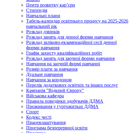
Центр розвитку кар’єри
Стипендія
Навчальні плани
Табель-календар освітнього процесу на 2025-2026
навчальний рік
Розклад дзвінків
Розклад занять для денної форми навчання
Розклад заліково-екзаменаційної сесії денної
форми навчання
Графік захисту кваліфікаційних робіт
Розклад занять для заочної форми навчання
Навчання на заочній формі навчанні
Розмір плати за навчання
Дуальне навчання
Навчання за кордоном
Перелік додаткових освітніх та інших послуг
Кампанія "Відкрий Європу"
Військова кафедра
Правила поведінки здобувачів ДДМА
Проживання у гуртожитках ДДМА
Спорт
Кодекс честі
Працевлаштування
Програма безперервної освіти