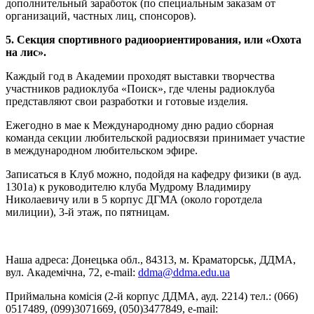
дополнительный заработок (по специальным заказам от
организаций, частных лиц, спонсоров).
5. Секция спортивного радиоориентирования, или «Охота
на лис».
Каждый год в Академии проходят выставки творчества
участников радиоклуба «Поиск», где члены радиоклуба
представляют свои разработки и готовые изделия.
Ежегодно в мае к Международному дню радио сборная
команда секции любительской радиосвязи принимает участие
в международном любительском эфире.
Записаться в Клуб можно, подойдя на кафедру физики (в ауд.
1301а) к руководителю клуба Мудрому Владимиру
Николаевичу или в 5 корпус ДГМА (около горотдела
милиции), 3-й этаж, по пятницам.
Наша адреса: Донецька обл., 84313, м. Краматорськ, ДДМА,
вул. Академічна, 72, е-mail:
ddma@ddma.edu.ua
Приймальна комісія (2-й корпус ДДМА, ауд. 2214) тел.: (066)
0517489, (099)3071669, (050)3477849, e-mail: