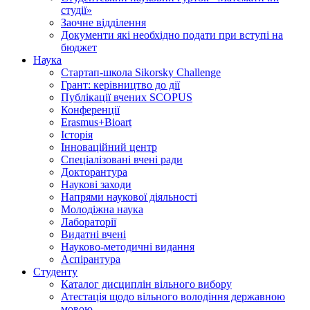
студії»
Заочне відділення
Документи які необхідно подати при вступі на
бюджет
Наука
Стартап-школа Sikorsky Challenge
Грант: керівництво до дії
Публікації вчених SCOPUS
Конференції
Erasmus+Bioart
Історія
Інноваційний центр
Спеціалізовані вчені ради
Докторантура
Наукові заходи
Напрями наукової діяльності
Молодіжна наука
Лабораторії
Видатні вчені
Науково-методичні видання
Аспірантура
Студенту
Каталог дисциплін вільного вибору
Атестація щодо вільного володіння державною
мовою