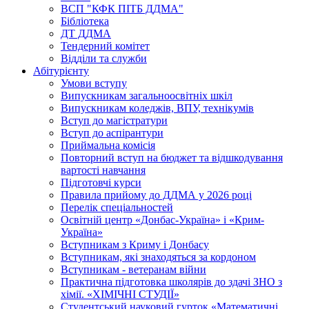
ВСП "КФК ПІТБ ДДМА"
Бібліотека
ДТ ДДМА
Тендерний комітет
Відділи та служби
Абітурієнту
Умови вступу
Випускникам загальноосвітніх шкіл
Випускникам коледжів, ВПУ, технікумів
Вступ до магістратури
Вступ до аспірантури
Приймальна комісія
Повторний вступ на бюджет та відшкодування
вартості навчання
Підготовчі курси
Правила прийому до ДДМА у 2026 році
Перелік спеціальностей
Освітній центр «Донбас-Україна» і «Крим-
Україна»
Вступникам з Криму і Донбасу
Вступникам, які знаходяться за кордоном
Вступникам - ветеранам війни
Практична підготовка школярів до здачі ЗНО з
хімії. «ХІМІЧНІ СТУДІЇ»
Студентський науковий гурток «Математичні