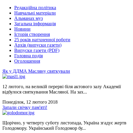
Редакційна політика
Навчальні матеріали
Альманах муз
Загальна інформація
Новини
Історія створення
25 років натхненної роботи
Архів (випуски газети)
Випуски газети (PDF)
Головна подія
Оголошення
Як у ДДМА Масляну святкували
12 лютого, на великій перерві біля актового залу Академії
відбулося святкування Масляної. На зах...
Понеділок, 12 лютого 2018
Запали свічку пам'яті!
Щорічно, у четверту суботу листопада, Україна згадує жертв
Голодомору. Український Голодомор бу...