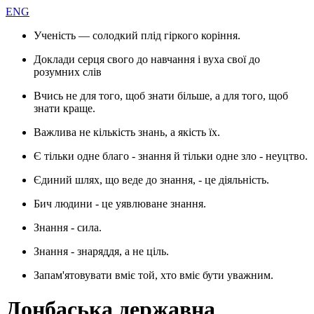
ENG
Ученість — солодкий плід гіркого коріння.
Доклади серця свого до навчання і вуха свої до
розумних слів
Вчись не для того, щоб знати більше, а для того, щоб
знати краще.
Важлива не кількість знань, а якість їх.
Є тільки одне благо - знання й тільки одне зло - неуцтво.
Єдиний шлях, що веде до знання, - це діяльність.
Бич людини - це уявлюване знання.
Знання - сила.
Знання - знаряддя, а не ціль.
Запам'ятовувати вміє той, хто вміє бути уважним.
Донбаська державна