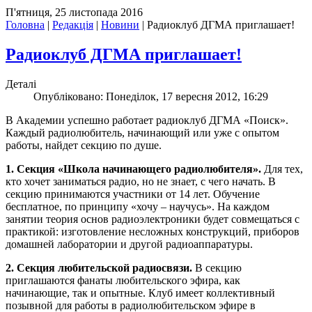
П'ятниця, 25 листопада 2016
Головна
|
Редакція
|
Новини
|
Радиоклуб ДГМА приглашает!
Радиоклуб ДГМА приглашает!
Деталі
Опубліковано: Понеділок, 17 вересня 2012, 16:29
В Академии успешно работает радиоклуб ДГМА «Поиск».
Каждый радиолюбитель, начинающий или уже с опытом
работы, найдет секцию по душе.
1. Секция «Школа начинающего радиолюбителя».
Для тех,
кто хочет заниматься радио, но не знает, с чего начать. В
секцию принимаются участники от 14 лет. Обучение
бесплатное, по принципу «хочу – научусь». На каждом
занятии теория основ радиоэлектроники будет совмещаться с
практикой: изготовление несложных конструкций, приборов
домашней лаборатории и другой радиоаппаратуры.
2. Секция любительской радиосвязи.
В секцию
приглашаются фанаты любительского эфира, как
начинающие, так и опытные. Клуб имеет коллективный
позывной для работы в радиолюбительском эфире в