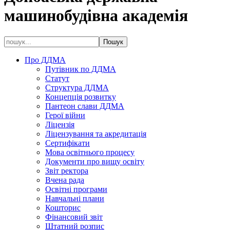
машинобудівна академія
Про ДДМА
Путівник по ДДМА
Статут
Структура ДДМА
Концепція розвитку
Пантеон слави ДДМА
Герої війни
Ліцензія
Ліцензування та акредитація
Сертифікати
Мова освітнього процесу
Документи про вищу освіту
Звіт ректора
Вчена рада
Освітні програми
Навчальні плани
Кошторис
Фінансовий звіт
Штатний розпис