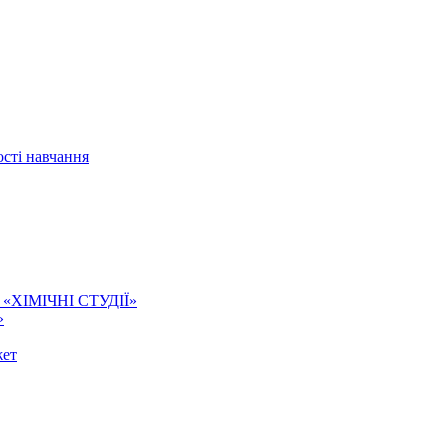
сті навчання
ї. «ХІМІЧНІ СТУДІЇ»
»
жет