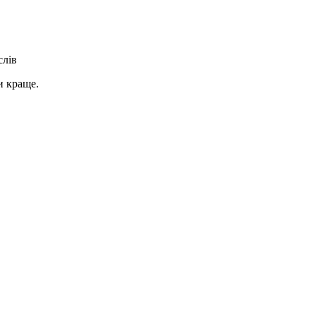
слів
и краще.