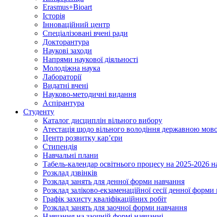
Erasmus+Bioart
Історія
Інноваційний центр
Спеціалізовані вчені ради
Докторантура
Наукові заходи
Напрями наукової діяльності
Молодіжна наука
Лабораторії
Видатні вчені
Науково-методичні видання
Аспірантура
Студенту
Каталог дисциплін вільного вибору
Атестація щодо вільного володіння державною мов
Центр розвитку кар’єри
Стипендія
Навчальні плани
Табель-календар освітнього процесу на 2025-2026 н
Розклад дзвінків
Розклад занять для денної форми навчання
Розклад заліково-екзаменаційної сесії денної форми
Графік захисту кваліфікаційних робіт
Розклад занять для заочної форми навчання
Навчання на заочній формі навчанні