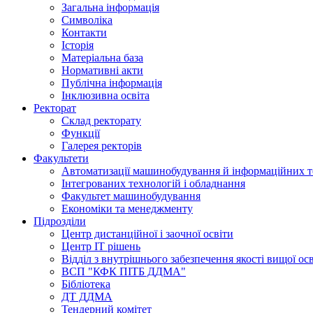
Загальна інформація
Символіка
Контакти
Історія
Матеріальна база
Нормативні акти
Публічна інформація
Інклюзивна освіта
Ректорат
Склад ректорату
Функції
Галерея ректорів
Факультети
Автоматизації машинобудування й інформаційних т
Інтегрованих технологій і обладнання
Факультет машинобудування
Економіки та менеджменту
Підрозділи
Центр дистанційної і заочної освіти
Центр ІТ рішень
Відділ з внутрішнього забезпечення якості вищої ос
ВСП "КФК ПІТБ ДДМА"
Бібліотека
ДТ ДДМА
Тендерний комітет