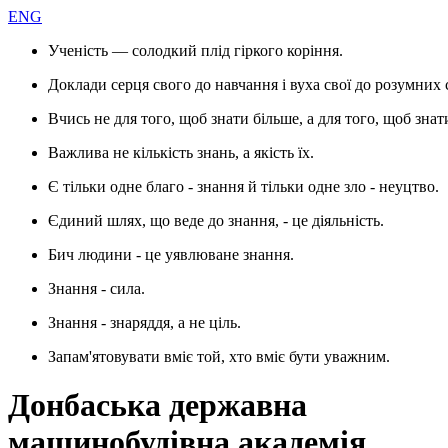
ENG
Ученість — солодкий плід гіркого коріння.
Доклади серця свого до навчання і вуха свої до розумних 
Вчись не для того, щоб знати більше, а для того, щоб знат
Важлива не кількість знань, а якість їх.
Є тільки одне благо - знання й тільки одне зло - неуцтво.
Єдиний шлях, що веде до знання, - це діяльність.
Бич людини - це уявлюване знання.
Знання - сила.
Знання - знаряддя, а не ціль.
Запам'ятовувати вміє той, хто вміє бути уважним.
Донбаська державна
машинобудівна академія