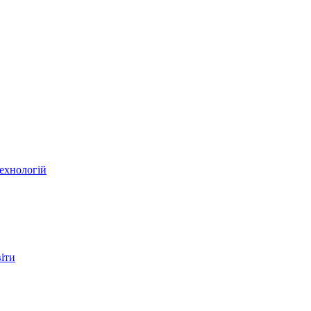
ехнологій
віти