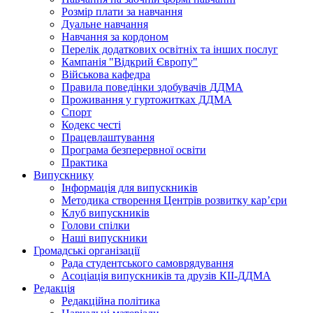
Розмір плати за навчання
Дуальне навчання
Навчання за кордоном
Перелік додаткових освітніх та інших послуг
Кампанія "Відкрий Європу"
Військова кафедра
Правила поведінки здобувачів ДДМА
Проживання у гуртожитках ДДМА
Спорт
Кодекс честі
Працевлаштування
Програма безперервної освіти
Практика
Випускнику
Інформація для випускників
Методика створення Центрів розвитку кар’єри
Клуб випускників
Голови спілки
Наші випускники
Громадські організації
Рада студентського самоврядування
Асоціація випускників та друзів КІІ-ДДМА
Редакція
Редакційна політика