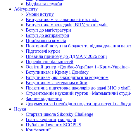
Відділи та служби
Абітурієнту
Умови вступу
Випускникам загальноосвітніх шкіл
Випускникам коледжів, ВПУ, технікумів
Вступ до магістратури
Вступ до аспірантури
Приймальна комісія
Повторний вступ на бюджет та відшкодування варто
Підготовчі курси
Правила прийому до ДДМА у 2026 році
Перелік спеціальностей
Освітній центр «Донбас-Україна» і «Крим-Україна»
Вступникам з Криму і Донбасу
Вступникам, які знаходяться за кордоном
Вступникам - ветеранам війни
Практична підготовка школярів до здачі ЗНО з хімі
Студентський науковий гурток «Математичні студії
Заочне відділення
Документи які необхідно подати при вступі на бюд
Наука
Стартап-школа Sikorsky Challenge
Грант: керівництво до дії
Публікації вчених SCOPUS
Конференції