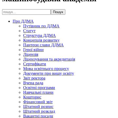
Про ДДМА
Путівник по ДДМА
Статут
Структура ДДМА
Концепція розвитку
Пантеон слави ДДМА
Герої війни
Ліцензія
Ліцензування та акредитація
Сертифікати
Мова освітнього процесу
Документи про вищу освіту
Звіт ректора
Вчена рада
Освітні програми
Навчальні плани
Кошторис
Фінансовий звіт
Штатний розпис
Штатний розклад
Вакантні посади