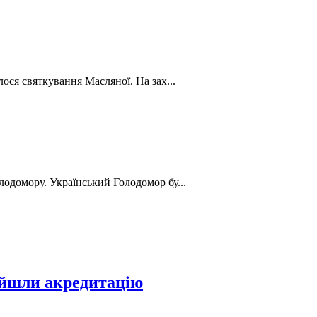
лося святкування Масляної. На зах...
лодомору. Український Голодомор бу...
ойшли акредитацію