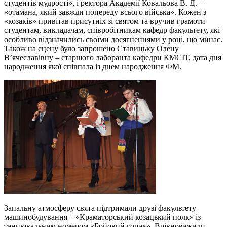
студентів мудрості», і ректора Академії Ковальова В. Д. –
«отамана, який завжди попереду всього війська». Кожен з
«козаків» привітав присутніх зі святом та вручив грамоти
студентам, викладачам, співробітникам кафедр факультету, які
особливо відзначились своїми досягненнями у році, що минає.
Також на сцену було запрошено Ставицьку Олену
В’ячеславівну – старшого лаборанта кафедри КМСІТ, дата дня
народження якої співпала із днем народження ФМ.
Запальну атмосферу свята підтримали друзі факультету
машинобудування – «Краматорський козацький полк» із
танцювальним номером «Бойовий гопак». Врівноважили