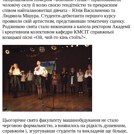
чоловічу силу й волю своєю тендітністю та прекрасним
співом найталановитіші дівчата – Юлія Васильченко та
Людмила Мішура. Студенти-дебютанти першого курсу
проявили свій артистизм, представивши тематичну сценку.
Родзинкою свята стало виконання а капела ректором Академії
і креативним колективом кафедри КМСІТ справжньої
козацької пісні «Ой, чий-то кінь стоїть?».
Цьогорічне свято факультету машинобудування не стало
черговою формальністю, а виявилось на рідкість душевним,
справжнім і, згуртувавши студентів та викладачів ще більше,