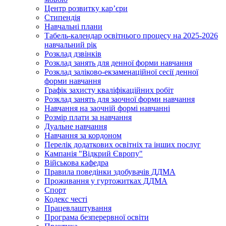
Центр розвитку кар’єри
Стипендія
Навчальні плани
Табель-календар освітнього процесу на 2025-2026
навчальний рік
Розклад дзвінків
Розклад занять для денної форми навчання
Розклад заліково-екзаменаційної сесії денної
форми навчання
Графік захисту кваліфікаційних робіт
Розклад занять для заочної форми навчання
Навчання на заочній формі навчанні
Розмір плати за навчання
Дуальне навчання
Навчання за кордоном
Перелік додаткових освітніх та інших послуг
Кампанія "Відкрий Європу"
Військова кафедра
Правила поведінки здобувачів ДДМА
Проживання у гуртожитках ДДМА
Спорт
Кодекс честі
Працевлаштування
Програма безперервної освіти