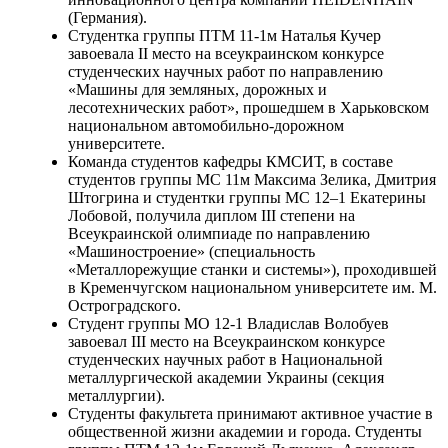
(Германия).
Студентка группы ПТМ 11-1м Наталья Кучер
завоевала II место на всеукраинском конкурсе
студенческих научных работ по направлению
«Машины для земляных, дорожных и
лесотехнических работ», прошедшем в Харьковском
национальном автомобильно-дорожном
университете.
Команда студентов кафедры КМСИТ, в составе
студентов группы МС 11м Максима Зелика, Дмитрия
Штогрина и студентки группы МС 12–1 Екатерины
Лобовой, получила диплом III степени на
Всеукраинской олимпиаде по направлению
«Машиностроение» (специальность
«Металлорежущие станки и системы»), проходившей
в Кременчугском национальном университете им. М.
Остроградского.
Студент группы МО 12-1 Владислав Волобуев
завоевал III место на Всеукраинском конкурсе
студенческих научных работ в Национальной
металлургической академии Украины (секция
металлургии).
Студенты факультета принимают активное участие в
общественной жизни академии и города. Студенты