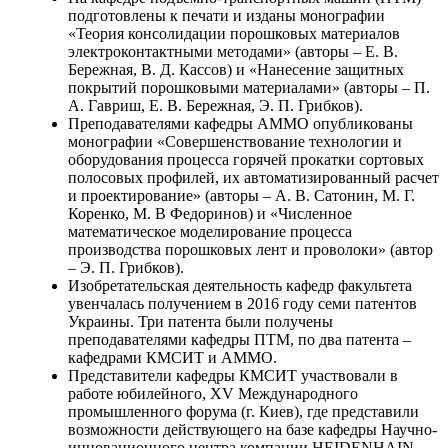
подготовлены к печати и изданы монографии
«Теория консолидации порошковых материалов
электроконтактными методами» (авторы – Е. В.
Бережная, В. Д. Кассов) и «Нанесение защитных
покрытий порошковыми материалами» (авторы – П.
А. Гавриш, Е. В. Бережная, Э. П. Грибков).
Преподавателями кафедры АММО опубликованы
монографии «Совершенствование технологии и
оборудования процесса горячей прокатки сортовых
полосовых профилей, их автоматизированный расчет
и проектирование» (авторы – А. В. Сатонин, М. Г.
Коренко, М. В Федоринов) и «Численное
математическое моделирование процесса
производства порошковых лент и проволоки» (автор
– Э. П. Грибков).
Изобретательская деятельность кафедр факультета
увенчалась получением в 2016 году семи патентов
Украины. Три патента были получены
преподавателями кафедры ПТМ, по два патента –
кафедрами КМСИТ и АММО.
Представители кафедры КМСИТ участвовали в
работе юбилейного, XV Международного
промышленного форума (г. Киев), где представили
возможности действующего на базе кафедры Научно-
инновационного центра компании HEIDENHAIN