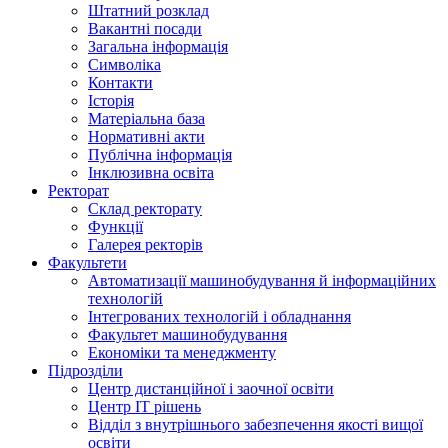
Штатний розклад
Вакантні посади
Загальна інформація
Символіка
Контакти
Історія
Матеріальна база
Нормативні акти
Публічна інформація
Інклюзивна освіта
Ректорат
Склад ректорату
Функції
Галерея ректорів
Факультети
Автоматизації машинобудування й інформаційних
технологій
Інтегрованих технологій і обладнання
Факультет машинобудування
Економіки та менеджменту
Підрозділи
Центр дистанційної і заочної освіти
Центр ІТ рішень
Відділ з внутрішнього забезпечення якості вищої
освіти