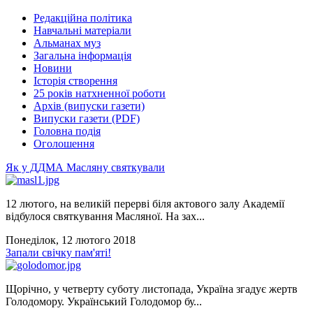
Редакційна політика
Навчальні матеріали
Альманах муз
Загальна інформація
Новини
Історія створення
25 років натхненної роботи
Архів (випуски газети)
Випуски газети (PDF)
Головна подія
Оголошення
Як у ДДМА Масляну святкували
12 лютого, на великій перерві біля актового залу Академії
відбулося святкування Масляної. На зах...
Понеділок, 12 лютого 2018
Запали свічку пам'яті!
Щорічно, у четверту суботу листопада, Україна згадує жертв
Голодомору. Український Голодомор бу...