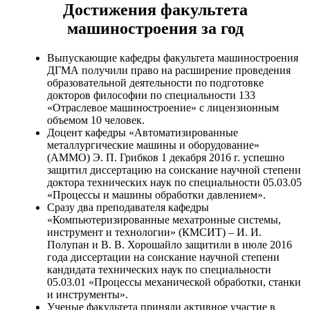
Достижения факультета
машиностроения за год
Выпускающие кафедры факультета машиностроения
ДГМА получили право на расширение проведения
образовательной деятельности по подготовке
докторов философии по специальности 133
«Отраслевое машиностроение» с лицензионным
объемом 10 человек.
Доцент кафедры «Автоматизированные
металлургические машины и оборудование»
(АММО) Э. П. Грибков 1 декабря 2016 г. успешно
защитил диссертацию на соискание научной степени
доктора технических наук по специальности 05.03.05
«Процессы и машины обработки давлением».
Сразу два преподавателя кафедры
«Компьютеризированные мехатронные системы,
инструмент и технологии» (КМСИТ) – И. И.
Полупан и В. В. Хорошайло защитили в июле 2016
года диссертации на соискание научной степени
кандидата технических наук по специальности
05.03.01 «Процессы механической обработки, станки
и инструменты».
Ученые факультета приняли активное участие в