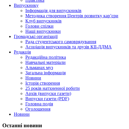
Практика
Випускнику
Інформація для випускників
Методика створення Центрів розвитку кар’єри
Клуб випускників
Голови спілки
Наші випускники
Громадські організації
Рада студентського самоврядування
Асоціація випускників та друзів КІІ-ДДМА
Редакція
Редакційна політика
Навчальні матеріали
Альманах муз
Загальна інформація
Новини
Історія створення
25 років натхненної роботи
Архів (випуски газети)
Випуски газети (PDF)
Головна подія
Оголошення
Новини
Останні новини