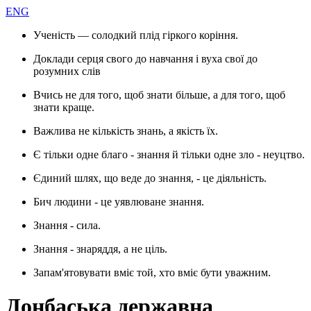
ENG
Ученість — солодкий плід гіркого коріння.
Доклади серця свого до навчання і вуха свої до
розумних слів
Вчись не для того, щоб знати більше, а для того, щоб
знати краще.
Важлива не кількість знань, а якість їх.
Є тільки одне благо - знання й тільки одне зло - неуцтво.
Єдиний шлях, що веде до знання, - це діяльність.
Бич людини - це уявлюване знання.
Знання - сила.
Знання - знаряддя, а не ціль.
Запам'ятовувати вміє той, хто вміє бути уважним.
Донбаська державна