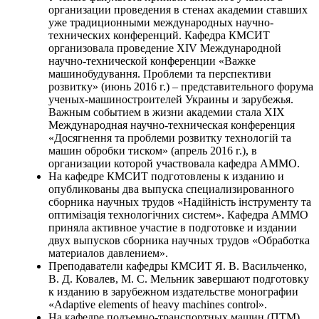
организации проведения в стенах академии ставших
уже традиционными международных научно-
технических конференций. Кафедра КМСИТ
организовала проведение XIV Международной
научно-технической конференции «Важке
машинобудування. Проблеми та перспективи
розвитку» (июнь 2016 г.) – представительного форума
ученых-машиностроителей Украины и зарубежья.
Важным событием в жизни академии стала XIX
Международная научно-техническая конференция
«Досягнення та проблеми розвитку технологій та
машин обробки тиском» (апрель 2016 г.), в
организации которой участвовала кафедра АММО.
На кафедре КМСИТ подготовлены к изданию и
опубликованы два выпуска специализированного
сборника научных трудов «Надійність інструменту та
оптимізація технологічних систем». Кафедра АММО
приняла активное участие в подготовке и издании
двух выпусков сборника научных трудов «Обработка
материалов давлением».
Преподаватели кафедры КМСИТ Я. В. Васильченко,
В. Д. Ковалев, М. С. Мельник завершают подготовку
к изданию в зарубежном издательстве монографии
«Adaptive elements of heavy machines control».
На кафедре подъемно-транспортных машин (ПТМ)