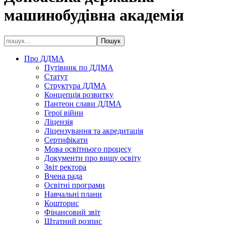
машинобудівна академія
Про ДДМА
Путівник по ДДМА
Статут
Структура ДДМА
Концепція розвитку
Пантеон слави ДДМА
Герої війни
Ліцензія
Ліцензування та акредитація
Сертифікати
Мова освітнього процесу
Документи про вищу освіту
Звіт ректора
Вчена рада
Освітні програми
Навчальні плани
Кошторис
Фінансовий звіт
Штатний розпис