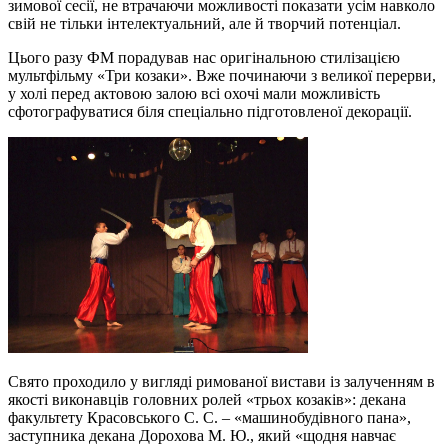
зимової сесії, не втрачаючи можливості показати усім навколо
свій не тільки інтелектуальний, але й творчий потенціал.
Цього разу ФМ порадував нас оригінальною стилізацією
мультфільму «Три козаки». Вже починаючи з великої перерви,
у холі перед актовою залою всі охочі мали можливість
сфотографуватися біля спеціально підготовленої декорації.
Свято проходило у вигляді римованої вистави із залученням в
якості виконавців головних ролей «трьох козаків»: декана
факультету Красовського С. С. – «машинобудівного пана»,
заступника декана Дорохова М. Ю., який «щодня навчає