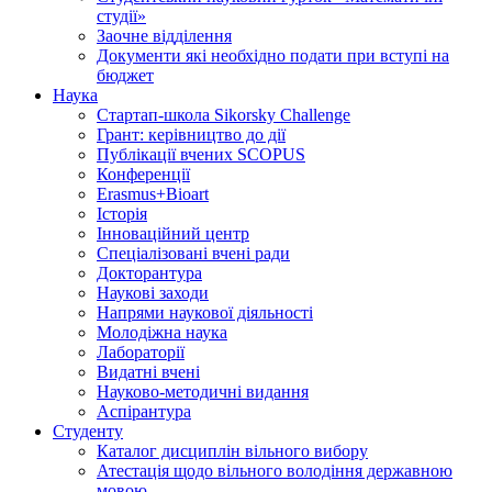
студії»
Заочне відділення
Документи які необхідно подати при вступі на
бюджет
Наука
Стартап-школа Sikorsky Challenge
Грант: керівництво до дії
Публікації вчених SCOPUS
Конференції
Erasmus+Bioart
Історія
Інноваційний центр
Спеціалізовані вчені ради
Докторантура
Наукові заходи
Напрями наукової діяльності
Молодіжна наука
Лабораторії
Видатні вчені
Науково-методичні видання
Аспірантура
Студенту
Каталог дисциплін вільного вибору
Атестація щодо вільного володіння державною
мовою