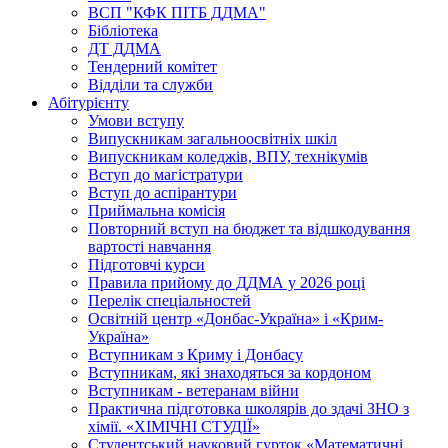
ВСП "КФК ПІТБ ДДМА"
Бібліотека
ДТ ДДМА
Тендерний комітет
Відділи та служби
Абітурієнту
Умови вступу
Випускникам загальноосвітніх шкіл
Випускникам коледжів, ВПУ, технікумів
Вступ до магістратури
Вступ до аспірантури
Приймальна комісія
Повторний вступ на бюджет та відшкодування
вартості навчання
Підготовчі курси
Правила прийому до ДДМА у 2026 році
Перелік спеціальностей
Освітній центр «Донбас-Україна» і «Крим-
Україна»
Вступникам з Криму і Донбасу
Вступникам, які знаходяться за кордоном
Вступникам - ветеранам війни
Практична підготовка школярів до здачі ЗНО з
хімії. «ХІМІЧНІ СТУДІЇ»
Студентський науковий гурток «Математичні