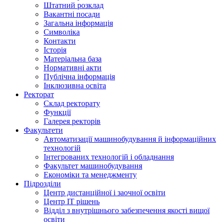
Штатний розклад
Вакантні посади
Загальна інформація
Символіка
Контакти
Історія
Матеріальна база
Нормативні акти
Публічна інформація
Інклюзивна освіта
Ректорат
Склад ректорату
Функції
Галерея ректорів
Факультети
Автоматизації машинобудування й інформаційних
технологій
Інтегрованих технологій і обладнання
Факультет машинобудування
Економіки та менеджменту
Підрозділи
Центр дистанційної і заочної освіти
Центр ІТ рішень
Відділ з внутрішнього забезпечення якості вищої
освіти