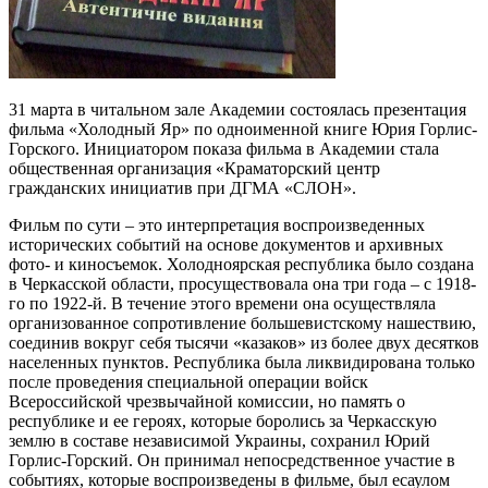
31 марта в читальном зале Академии состоялась презентация
фильма «Холодный Яр» по одноименной книге Юрия Горлис-
Горского. Инициатором показа фильма в Академии стала
общественная организация «Краматорский центр
гражданских инициатив при ДГМА «СЛОН».
Фильм по сути – это интерпретация воспроизведенных
исторических событий на основе документов и архивных
фото- и киносъемок. Холодноярская республика было создана
в Черкасской области, просуществовала она три года – с 1918-
го по 1922-й. В течение этого времени она осуществляла
организованное сопротивление большевистскому нашествию,
соединив вокруг себя тысячи «казаков» из более двух десятков
населенных пунктов. Республика была ликвидирована только
после проведения специальной операции войск
Всероссийской чрезвычайной комиссии, но память о
республике и ее героях, которые боролись за Черкасскую
землю в составе независимой Украины, сохранил Юрий
Горлис-Горский. Он принимал непосредственное участие в
событиях, которые воспроизведены в фильме, был есаулом