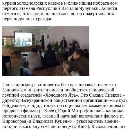
куреня холодноярских казаков и ближайшим побратимом
первого атамана Республики Василия Чучупаки. Хочется
отметить, что фильм полностью снят на пожертвования
неравнодушных граждан.
После просмотра киноленты был организован телемост с
Запорожьем, и зрители смогли пообщаться с творческой
группой создателей «Холодного Яра». Это Оксана Ливкова –
директор Всеукраинской общественной организации «Не будь
байдужим», кандидат наук по социальным коммуникациям и
продюсер фильма (г. Киев), Юрий Митрофаненко – кандидат
исторических наук, главный научный консультант фильма (г.
Кировоград) и Владислав Куценко – руководитель военно-
исторического клуба «Повстанец» (г. Киев). К сожалению, из-