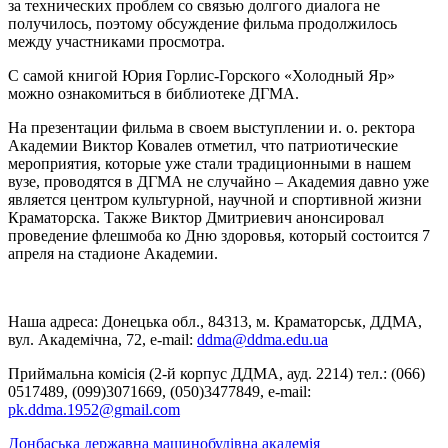
за технических проблем со связью долгого диалога не
получилось, поэтому обсуждение фильма продолжилось
между участниками просмотра.
С самой книгой Юрия Горлис-Горского «Холодный Яр»
можно ознакомиться в библиотеке ДГМА.
На презентации фильма в своем выступлении и. о. ректора
Академии Виктор Ковалев отметил, что патриотические
мероприятия, которые уже стали традиционными в нашем
вузе, проводятся в ДГМА не случайно – Академия давно уже
является центром культурной, научной и спортивной жизни
Краматорска. Также Виктор Дмитриевич анонсировал
проведение флешмоба ко Дню здоровья, который состоится 7
апреля на стадионе Академии.
Наша адреса: Донецька обл., 84313, м. Краматорськ, ДДМА,
вул. Академічна, 72, е-mail:
ddma@ddma.edu.ua
Приймальна комісія (2-й корпус ДДМА, ауд. 2214) тел.: (066)
0517489, (099)3071669, (050)3477849, e-mail:
pk.ddma.1952@gmail.com
Донбаська державна машинобудівна академія