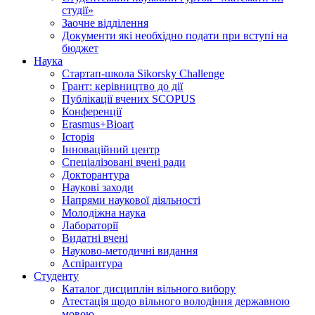
студії»
Заочне відділення
Документи які необхідно подати при вступі на
бюджет
Наука
Стартап-школа Sikorsky Challenge
Грант: керівництво до дії
Публікації вчених SCOPUS
Конференції
Erasmus+Bioart
Історія
Інноваційний центр
Спеціалізовані вчені ради
Докторантура
Наукові заходи
Напрями наукової діяльності
Молодіжна наука
Лабораторії
Видатні вчені
Науково-методичні видання
Аспірантура
Студенту
Каталог дисциплін вільного вибору
Атестація щодо вільного володіння державною
мовою