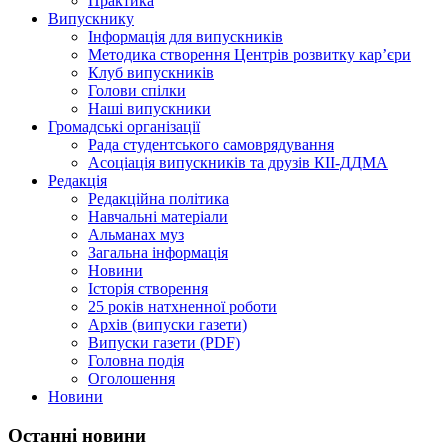
Практика
Випускнику
Інформація для випускників
Методика створення Центрів розвитку кар’єри
Клуб випускників
Голови спілки
Наші випускники
Громадські організації
Рада студентського самоврядування
Асоціація випускників та друзів КІІ-ДДМА
Редакція
Редакційна політика
Навчальні матеріали
Альманах муз
Загальна інформація
Новини
Історія створення
25 років натхненної роботи
Архів (випуски газети)
Випуски газети (PDF)
Головна подія
Оголошення
Новини
Останні новини