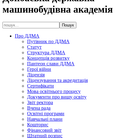
машинобудівна академія
Про ДДМА
Путівник по ДДМА
Статут
Структура ДДМА
Концепція розвитку
Пантеон слави ДДМА
Герої війни
Ліцензія
Ліцензування та акредитація
Сертифікати
Мова освітнього процесу
Документи про вищу освіту
Звіт ректора
Вчена рада
Освітні програми
Навчальні плани
Кошторис
Фінансовий звіт
Штатний розпис