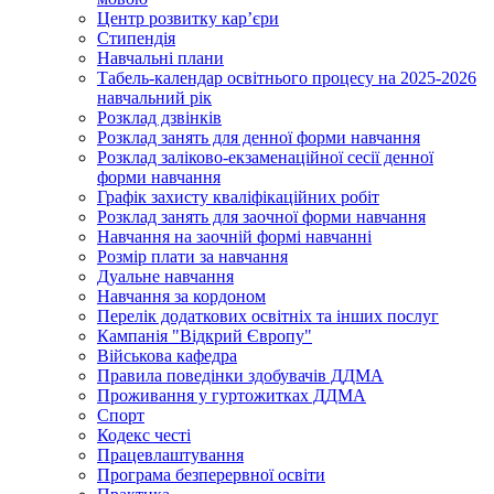
Центр розвитку кар’єри
Стипендія
Навчальні плани
Табель-календар освітнього процесу на 2025-2026
навчальний рік
Розклад дзвінків
Розклад занять для денної форми навчання
Розклад заліково-екзаменаційної сесії денної
форми навчання
Графік захисту кваліфікаційних робіт
Розклад занять для заочної форми навчання
Навчання на заочній формі навчанні
Розмір плати за навчання
Дуальне навчання
Навчання за кордоном
Перелік додаткових освітніх та інших послуг
Кампанія "Відкрий Європу"
Військова кафедра
Правила поведінки здобувачів ДДМА
Проживання у гуртожитках ДДМА
Спорт
Кодекс честі
Працевлаштування
Програма безперервної освіти