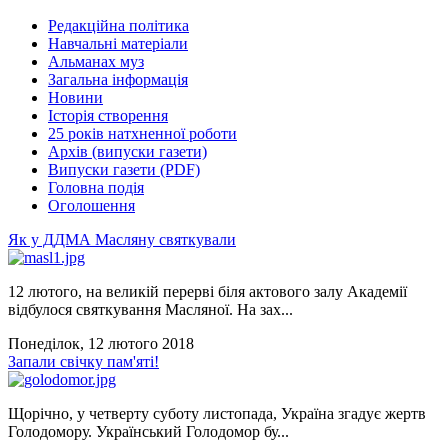
Редакційна політика
Навчальні матеріали
Альманах муз
Загальна інформація
Новини
Історія створення
25 років натхненної роботи
Архів (випуски газети)
Випуски газети (PDF)
Головна подія
Оголошення
Як у ДДМА Масляну святкували
12 лютого, на великій перерві біля актового залу Академії
відбулося святкування Масляної. На зах...
Понеділок, 12 лютого 2018
Запали свічку пам'яті!
Щорічно, у четверту суботу листопада, Україна згадує жертв
Голодомору. Український Голодомор бу...